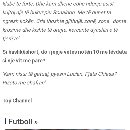
klube të fortë. Dhe kam dhënë edhe ndonjë asist,
kujtoj një të bukur për Ronaldon. Me të duhet ta
ngresh kokën. Cris thoshte gjithnjë: zonë, zonë…donte
krosime dhe kishte të drejtë, kërcente dyfishin e të
tjerëve’.
Si bashkëshort, do i jepje vetes notën 10 me lëvdata
si një vit më parë?
‘Kam nisur të gatuaj, pyesni Lucian. Pjata Chiesa?
Rizoto me shafran’
Top Channel
Futboll »