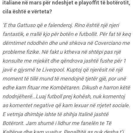
italiane në mars për ndeshjet e playoffit të botërotit,
cila është e vërteta?
‘E tha Gattuso që e falenderoj. Rino është një njeri
fantastik, e rrallë kjo për botën e futbollit. Për fat të keq
dëmtimet ndodhën dhe unë shkova në Coverciano me
probleme fizike. Në fakt u ktheva në shtëpi pas një
konsulte me mjekët dhe qëndrova jashtë fushe për 1
javë e gjysmë te Liverpool. Kuptoj që njerësit në një
moment të tillë mund të mendojnë tjetër gjë, por unë
edhe kam fituar me Kombëtaren. Dikush e harron këtë
ndodnjëherë…Luaj futboll prej kohësh, nuk komentoj
as komentet negative që kam lexuar në rrjetet sociale.
E vetmja dhimbje ishte të shihja Italinë jashtë
Botërorit. Jam shumë i lidhur me fanelën te Të
Kaltërve dhe kam vuajtur. Penalltitë as nuk desha t’i