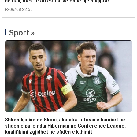
në Itali, mes të arrestuarve edhe një shqiptar
06/08 22:55
Sport »
Shkëndija bie në Skoci, skuadra tetovare humbet në
sfidën e parë ndaj Hibernian në Conference League,
kualifikimi zgjidhet në sfidën e kthimit