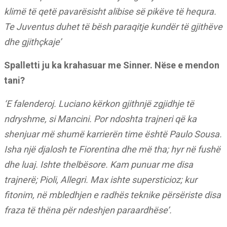
klimë të qetë pavarësisht alibise së pikëve të hequra.
Te Juventus duhet të bësh paraqitje kundër të gjithëve
dhe gjithçkaje’
Spalletti ju ka krahasuar me Sinner. Nëse e mendon
tani?
‘E falenderoj. Luciano kërkon gjithnjë zgjidhje të
ndryshme, si Mancini. Por ndoshta trajneri që ka
shenjuar më shumë karrierën time është Paulo Sousa.
Isha një djalosh te Fiorentina dhe më tha; hyr në fushë
dhe luaj. Ishte thelbësore. Kam punuar me disa
trajnerë; Pioli, Allegri. Max ishte supersticioz; kur
fitonim, në mbledhjen e radhës teknike përsëriste disa
fraza të thëna për ndeshjen paraardhëse’.