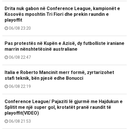
Drita nuk gabon në Conference League, kampionët e
Kosovës mposhtin Tri Fiori dhe prekin raundin e
playoffit
06/08 23:20
Pas protestës në Kupën e Azisë, dy futbolliste iraniane
marrin nënshtetësinë australiane
06/08 22:47
Italia e Roberto Mancinit merr formë, zyrtarizohet
stafi teknik, bën pjesë edhe Bonucci
06/08 22:19
Conference League/ Pajaziti lë gjurmë me Hajdukun e
Splitit me një super gol, krotatët pranë raundit të
playoffit(VIDEO)
06/08 21:53