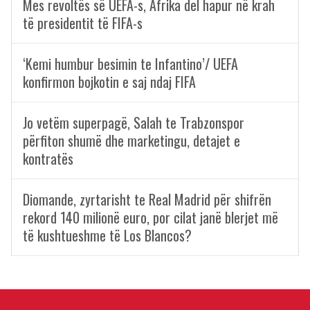
Mes revoltës së UEFA-s, Afrika del hapur në krah
të presidentit të FIFA-s
‘Kemi humbur besimin te Infantino’/ UEFA
konfirmon bojkotin e saj ndaj FIFA
Jo vetëm superpagë, Salah te Trabzonspor
përfiton shumë dhe marketingu, detajet e
kontratës
Diomande, zyrtarisht te Real Madrid për shifrën
rekord 140 milionë euro, por cilat janë blerjet më
të kushtueshme të Los Blancos?