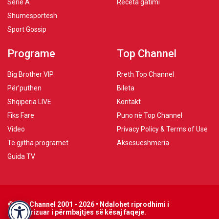
Serie A
Receta gatimi
Shumësportësh
Sport Gossip
Programe
Top Channel
Big Brother VIP
Rreth Top Channel
Për’puthen
Bileta
Shqipëria LIVE
Kontakt
Fiks Fare
Puno në Top Channel
Video
Privacy Policy & Terms of Use
Të gjitha programet
Aksesueshmëria
Guida TV
© Top Channel 2001 - 2026 • Ndalohet riprodhimi i
paautorizuar i përmbajtjes së kësaj faqeje.