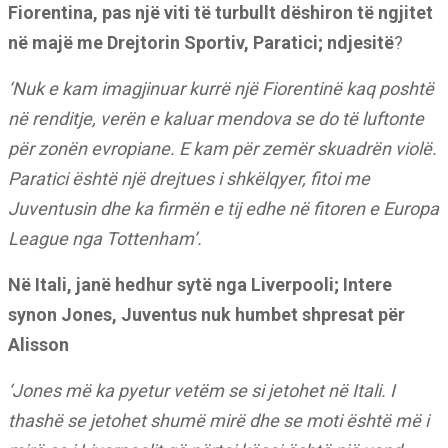
Fiorentina, pas një viti të turbullt dëshiron të ngjitet
në majë me Drejtorin Sportiv, Paratici; ndjesitë
?
‘Nuk e kam imagjinuar kurrë një Fiorentinë kaq poshtë
në renditje, verën e kaluar mendova se do të luftonte
për zonën evropiane. E kam për zemër skuadrën violë.
Paratici është një drejtues i shkëlqyer, fitoi me
Juventusin dhe ka firmën e tij edhe në fitoren e Europa
League nga Tottenham’.
Në Itali, janë hedhur sytë nga Liverpooli; Intere
synon Jones, Juventus nuk humbet shpresat për
Alisson
‘Jones më ka pyetur vetëm se si jetohet në Itali. I
thashë se jetohet shumë mirë dhe se moti është më i