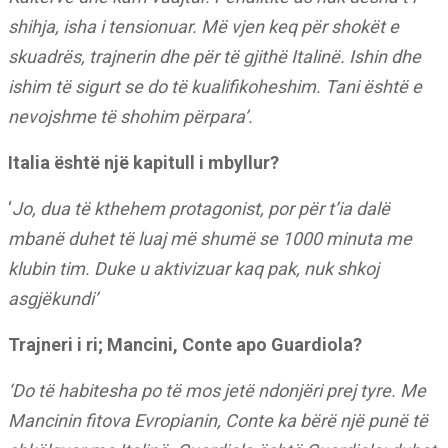
shihja, isha i tensionuar. Më vjen keq për shokët e
skuadrës, trajnerin dhe për të gjithë Italinë. Ishin dhe
ishim të sigurt se do të kualifikoheshim. Tani është e
nevojshme të shohim përpara’.
Italia është një kapitull i mbyllur?
‘
Jo, dua të kthehem protagonist, por për t’ia dalë
mbanë duhet të luaj më shumë se 1000 minuta me
klubin tim. Duke u aktivizuar kaq pak, nuk shkoj
asgjëkundi’
Trajneri i ri; Mancini, Conte apo Guardiola?
‘Do të habitesha po të mos jetë ndonjëri prej tyre. Me
Mancinin fitova Evropianin, Conte ka bërë një punë të