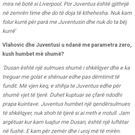
mira në botë si Liverpool. Por Juventus është gjithnjë
në zemrën time dhe do të doja të kthehesha. Nuk kam
folur kurrë për parà me Juventusin dhe nuk do ta bëj
kurrë’
Vlahovic dhe Juventusi u ndanë me parametra zero,
kush humbet më shumë?
‘Dusan është një sulmues shumë i shkëlqyer dhe e ka
treguar me golat e shënuar edhe pas dëmtimit të
fundit. Më vjen keq, e shihja te Juventus edhe për
shumë vjet të tjerë. Duhet kuptuar se çfarë ndodhi
prapa kuintave. Juventus humbet një qendërsulmues
të shkëlqyer, nuk shoh të tjerë si ai rreth e rrotull. Jam
argëtuar kur kam luajtur me Dusan, është një luftëtar
në fushë. E kam për zemër dhe i uroj më të mirën.