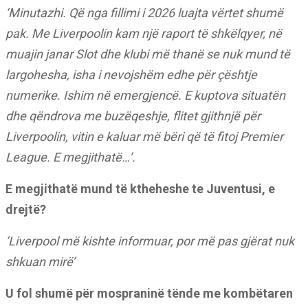
‘Minutazhi. Që nga fillimi i 2026 luajta vërtet shumë
pak. Me Liverpoolin kam një raport të shkëlqyer, në
muajin janar Slot dhe klubi më thanë se nuk mund të
largohesha, isha i nevojshëm edhe për çështje
numerike. Ishim në emergjencë. E kuptova situatën
dhe qëndrova me buzëqeshje, flitet gjithnjë për
Liverpoolin, vitin e kaluar më bëri që të fitoj Premier
League. E megjithatë…’.
E megjithatë mund të ktheheshe te Juventusi, e
drejtë?
‘Liverpool më kishte informuar, por më pas gjërat nuk
shkuan mirë’
U fol shumë për mospraninë tënde me kombëtaren