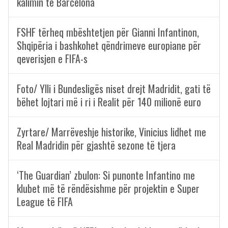
kalimin te Barcelona
FSHF tërheq mbështetjen për Gianni Infantinon,
Shqipëria i bashkohet qëndrimeve europiane për
qeverisjen e FIFA-s
Foto/ Ylli i Bundesligës niset drejt Madridit, gati të
bëhet lojtari më i ri i Realit për 140 milionë euro
Zyrtare/ Marrëveshje historike, Vinicius lidhet me
Real Madridin për gjashtë sezone të tjera
‘The Guardian’ zbulon: Si punonte Infantino me
klubet më të rëndësishme për projektin e Super
League të FIFA