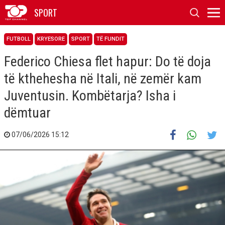
SPORT
FUTBOLL
KRYESORE
SPORT
TË FUNDIT
Federico Chiesa flet hapur: Do të doja
të kthehesha në Itali, në zemër kam
Juventusin. Kombëtarja? Isha i
dëmtuar
07/06/2026 15:12