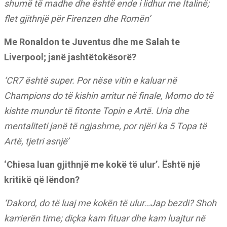
shumë të madhe dhe është ende i lidhur me Italinë;
flet gjithnjë për Firenzen dhe Romën’
Me Ronaldon te Juventus dhe me Salah te
Liverpool; janë jashtëtokësorë?
‘CR7 është super. Por nëse vitin e kaluar në
Champions do të kishin arritur në finale, Momo do të
kishte mundur të fitonte Topin e Artë. Uria dhe
mentaliteti janë të ngjashme, por njëri ka 5 Topa të
Artë, tjetri asnjë’
‘Chiesa luan gjithnjë me kokë të ulur’. Është një
kritikë që lëndon?
‘Dakord, do të luaj me kokën të ulur…Jap bezdi? Shoh
karrierën time; diçka kam fituar dhe kam luajtur në