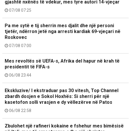
gjashtë nxënës të vdekur, mes tyre autori 14-vjeçar
07/08 07:25
Pa me sytë e tij sherrin mes djalit dhe një personi
tjetër, ndërron jetë nga arresti kardiak 69-vjeçari në
Roskovec
07/08 07:00
Mes revoltës së UEFA-s, Afrika del hapur në krah të
presidentit të FIFA-s
06/08 23:44
Ekskluzive/ I ekstraduar pas 30 vitesh, Top Channel
zbardh dosjen e Sokol Hoxhës: Si sherri për një
kasetofon solli vrasjen e dy vëllezërve në Patos
06/08 22:58
Zbulohet një rafineri kokaine e fshehur mes bimësisë