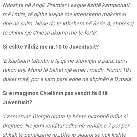
Ndoshta në Angli. Premier League është kampionati
më i mirë, të gjithë luajnë me intensitetin maksimal
dhe në sulm. Nëse do të kthehem në Serie A, shpresoj
të shihni një Chiesa akoma më të fortë’.
Si është Yildiz me nr.10 të Juventusit?
‘E kuptuam talentin e tij që në stërvitjet e para, tani i
takon atij. Mund të bëhet një emër i madh. Numri 10 i
duket mirë, por e kam parë edhe në shpinën e Dybala’
Si e imagjinon Chiellinin pas vendit të 6 të
Juventusit?
‘I zemëruar. Giorgio donte të bënte historinë edhe si
drejtues. Ne jemi renditur edhe në vendin e 7 por për
shkak të penalizimeve…Dhe ju siguroj se nuk kishte