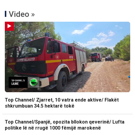
Video »
Top Channel/ Zjarret, 10 vatra ende aktive/ Flakët
shkrumbuan 34.5 hektarë tokë
Top Channel/Spanjë, opozita bllokon qeverinë/ Lufta
politike lë në rrugë 1000 fëmijë marokenë