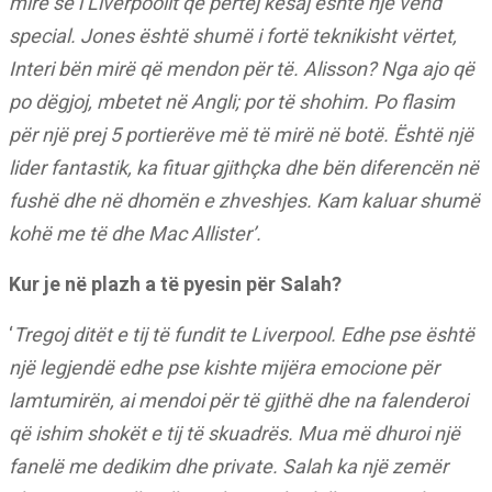
mirë se i Liverpoolit që përtej kësaj është një vend
special. Jones është shumë i fortë teknikisht vërtet,
Interi bën mirë që mendon për të. Alisson? Nga ajo që
po dëgjoj, mbetet në Angli; por të shohim. Po flasim
për një prej 5 portierëve më të mirë në botë. Është një
lider fantastik, ka fituar gjithçka dhe bën diferencën në
fushë dhe në dhomën e zhveshjes. Kam kaluar shumë
kohë me të dhe Mac Allister’.
Kur je në plazh a të pyesin për Salah?
‘
Tregoj ditët e tij të fundit te Liverpool. Edhe pse është
një legjendë edhe pse kishte mijëra emocione për
lamtumirën, ai mendoi për të gjithë dhe na falenderoi
që ishim shokët e tij të skuadrës. Mua më dhuroi një
fanelë me dedikim dhe private. Salah ka një zemër