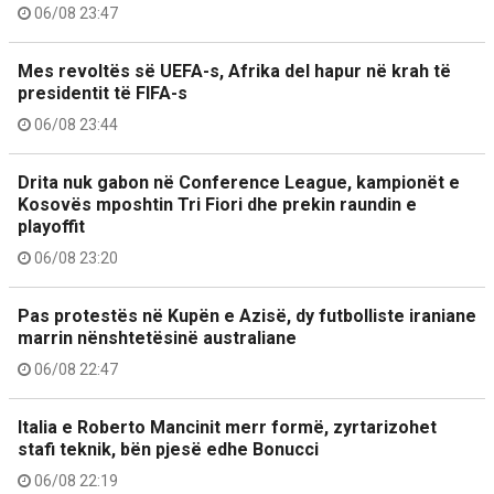
06/08 23:47
Mes revoltës së UEFA-s, Afrika del hapur në krah të
presidentit të FIFA-s
06/08 23:44
Drita nuk gabon në Conference League, kampionët e
Kosovës mposhtin Tri Fiori dhe prekin raundin e
playoffit
06/08 23:20
Pas protestës në Kupën e Azisë, dy futbolliste iraniane
marrin nënshtetësinë australiane
06/08 22:47
Italia e Roberto Mancinit merr formë, zyrtarizohet
stafi teknik, bën pjesë edhe Bonucci
06/08 22:19