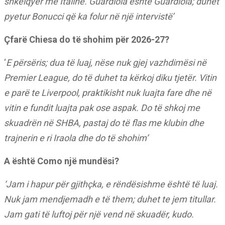
shkëlqyer me Italinë. Guardiola është Guardiola; duhet
pyetur Bonucci që ka folur në një intervistë’
Çfarë Chiesa do të shohim për 2026-27?
‘
E përsëris; dua të luaj, nëse nuk gjej vazhdimësi në
Premier League, do të duhet ta kërkoj diku tjetër. Vitin
e parë te Liverpool, praktikisht nuk luajta fare dhe në
vitin e fundit luajta pak ose aspak. Do të shkoj me
skuadrën në SHBA, pastaj do të flas me klubin dhe
trajnerin e ri Iraola dhe do të shohim’
A është Como një mundësi?
‘Jam i hapur për gjithçka, e rëndësishme është të luaj.
Nuk jam mendjemadh e të them; duhet te jem titullar.
Jam gati të luftoj për një vend në skuadër, kudo.