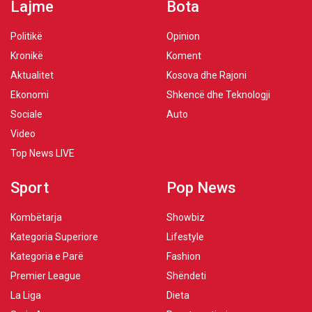
Lajme
Bota
Politikë
Opinion
Kronikë
Koment
Aktualitet
Kosova dhe Rajoni
Ekonomi
Shkencë dhe Teknologji
Sociale
Auto
Video
Top News LIVE
Sport
Pop News
Kombëtarja
Showbiz
Kategoria Superiore
Lifestyle
Kategoria e Parë
Fashion
Premier League
Shëndeti
La Liga
Dieta