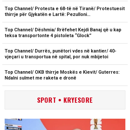
Top Channel/ Protesta e 68-të në Tiranë/ Protestuesit
thirrje për Gjykatën e Lartë: Pezulloni…
Top Channel/ Dëshmia/ Rrëfehet Kejdi Banaj që u kap
teksa transportonte 4 pistoleta “Glock”
Top Channel/ Durrës, punëtori vdes në kantier/ 40-
vjeçari u transportua në spital, por nuk mbijetoi
Top Channel/ OKB thirrje Moskës e Kievit/ Guterres:
Ndalni sulmet me raketa e dronë
SPORT • KRYESORE