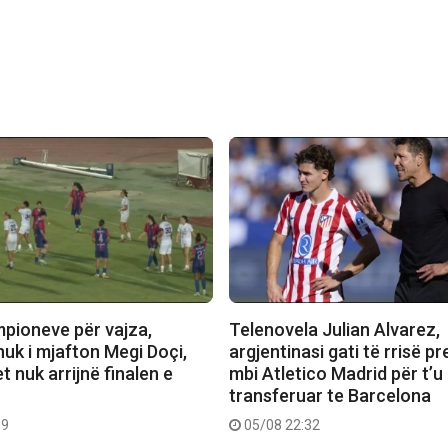
mpioneve për vajza,
Telenovela Julian Alvarez,
nuk i mjafton Megi Doçi,
argjentinasi gati të rrisë pr
 nuk arrijnë finalen e
mbi Atletico Madrid për t’u
transferuar te Barcelona
09
05/08 22:32