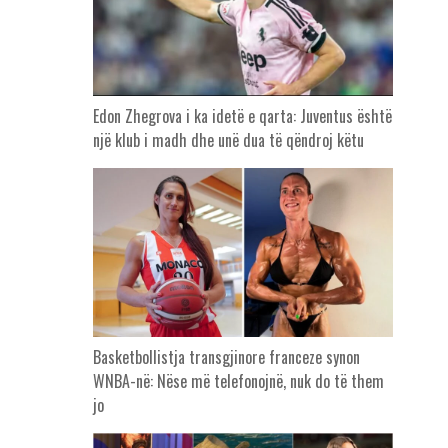
Edon Zhegrova i ka idetë e qarta: Juventus është
një klub i madh dhe unë dua të qëndroj këtu
Basketbollistja transgjinore franceze synon
WNBA-në: Nëse më telefonojnë, nuk do të them
jo