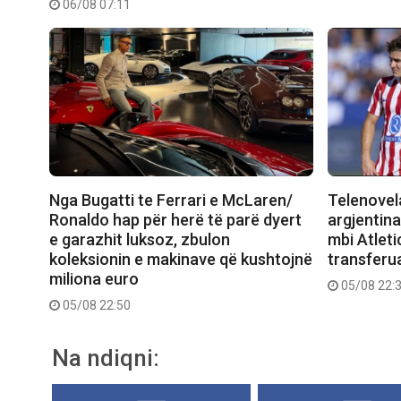
06/08 07:11
Nga Bugatti te Ferrari e McLaren/
Telenovela
Ronaldo hap për herë të parë dyert
argjentina
e garazhit luksoz, zbulon
mbi Atleti
koleksionin e makinave që kushtojnë
transferu
miliona euro
05/08 22:
05/08 22:50
Na ndiqni: