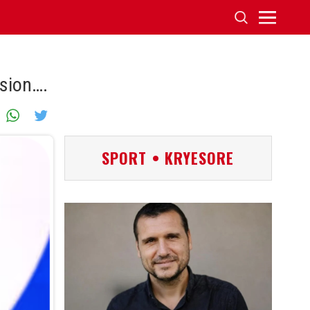
nsion….
SPORT • KRYESORE