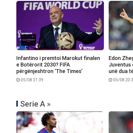
Infantino i premtoi Marokut finalen
Edon Zhegr
e Botërorit 2030? FIFA
Juventus 
përgënjeshtron ‘The Times’
unë dua t
05/08 21:39
05/08 20:
Serie A »