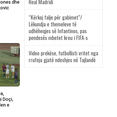
Real Madridi
Jones dhe
kovic
“Kërkoj falje për gabimet”/
Lëkundja e themeleve të
udhëheqjes së Infantinos, pas
pendesës mbetet kreu i FIFA-s
Video prekëse, futbollisti vritet nga
rrufeja gjatë ndeshjes në Tajlandë
a,
i Doçi,
len e