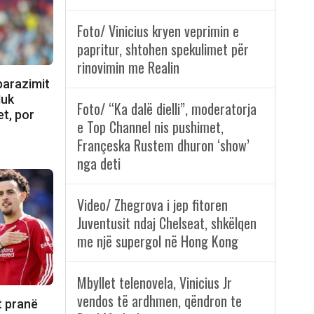
Foto/ Vinicius kryen veprimin e
papritur, shtohen spekulimet për
rinovimin me Realin
 barazimit
Nuk
Foto/ “Ka dalë dielli”, moderatorja
t, por
e Top Channel nis pushimet,
Françeska Rustem dhuron ‘show’
nga deti
Video/ Zhegrova i jep fitoren
Juventusit ndaj Chelseat, shkëlqen
me një supergol në Hong Kong
Mbyllet telenovela, Vinicius Jr
vendos të ardhmen, qëndron te
t pranë