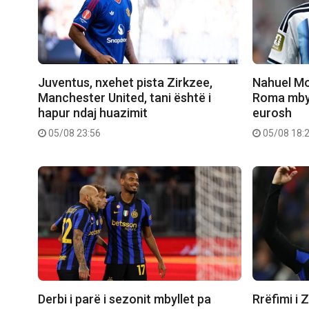
Juventus, nxehet pista Zirkzee,
Nahuel Mo
Manchester United, tani është i
Roma mbyll
hapur ndaj huazimit
eurosh
05/08 23:56
05/08 18:
Derbi i parë i sezonit mbyllet pa
Rrëfimi i Z