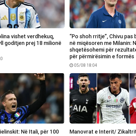
lina vishet verdhekuq,
“Po shoh rritje”, Chivu pas
 goditjen prej 18 milionë
në miqësoren me Milanin: 
shqetësohemi për rezultate
për përmirësimin e formës
20
05/08 18:04
ielinskit: Në Itali, për 100
Manovrat e Interit/ Zikaltri