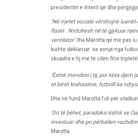
presidentin e Interit që dha përgjigjen
‘Në rrjetet sociale vërshojnë luanët 
flasin . Nxitohesh në të gjykuar nje
ventilator’
-tha Marotta që më pas iu
kishte deklaruar
se asnjë nga futbol
skuadra e tij me të cilën fitoi tripletë
‘Është mendimi i tij, por këta djem j
të bësh krahasime, futbolli ka ndrys
Dhe në fund Marotta foli për stadiumi
‘Do të bëhet, paradoksi është se Oa
investuar dhe po përballen vazhdi
Marotta