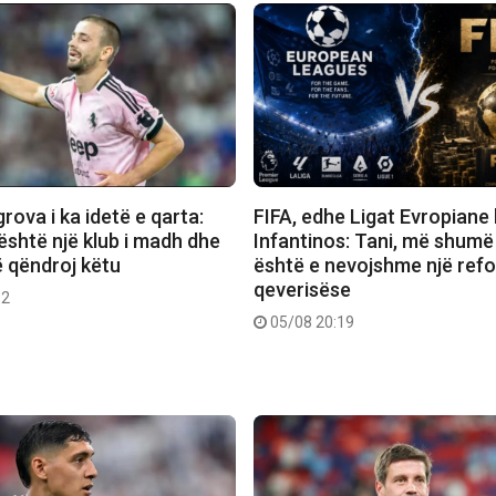
ova i ka idetë e qarta:
FIFA, edhe Ligat Evropiane
është një klub i madh dhe
Infantinos: Tani, më shumë
ë qëndroj këtu
është e nevojshme një ref
qeverisëse
32
05/08 20:19