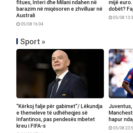
fitues, Interi dhe Milani ndahen në
mijë euro. 
barazim në miqësoren e zhvilluar në
dobët? Fa
Australi
05/08 13:
05/08 16:04
Sport »
“Kërkoj falje për gabimet”/ Lëkundja
Juventus, 
e themeleve të udhëheqjes së
Manchester
Infantinos, pas pendesës mbetet
hapur nda
kreu i FIFA-s
05/08 23: