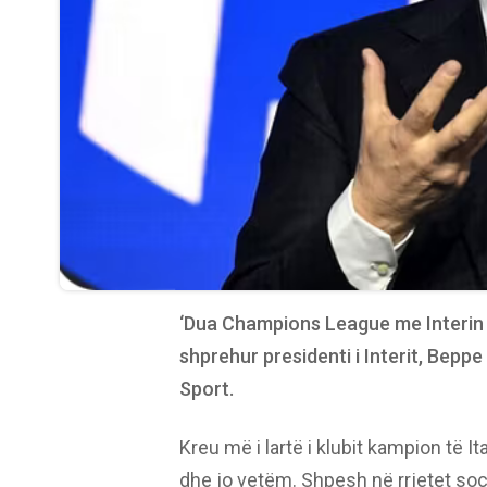
‘Dua Champions League me Interin 
shprehur presidenti i Interit, Bepp
Sport.
Kreu më i lartë i klubit kampion të It
dhe jo vetëm. Shpesh në rrjetet so