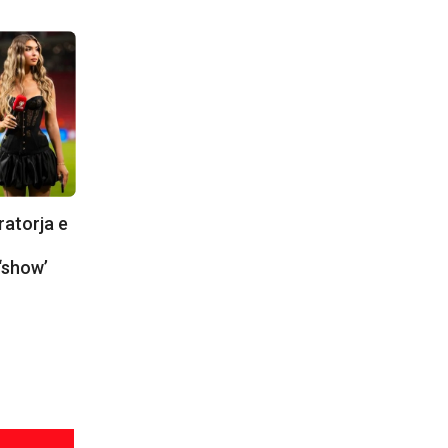
ratorja e
‘show’