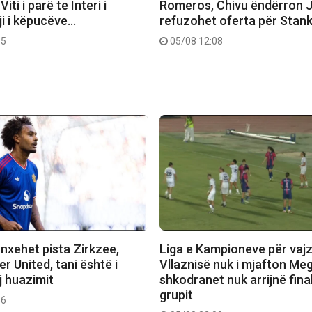
Viti i parë te Interi i
Romeros, Chivu ëndërron 
ji i këpucëve…
refuzohet oferta për Stan
35
05/08 12:08
nxehet pista Zirkzee,
Liga e Kampioneve për vajz
 United, tani është i
Vllaznisë nuk i mjafton Meg
j huazimit
shkodranet nuk arrijnë fina
grupit
56