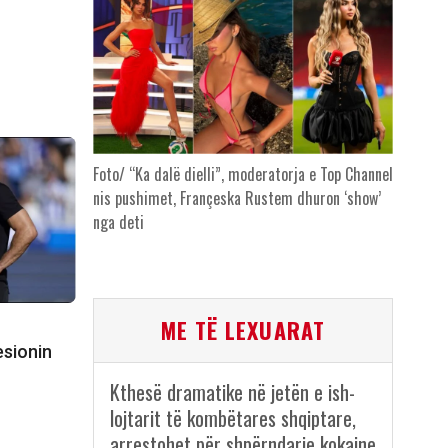
Foto/ “Ka dalë dielli”, moderatorja e Top Channel
nis pushimet, Françeska Rustem dhuron ‘show’
nga deti
ME TË LEXUARAT
esionin
Kthesë dramatike në jetën e ish-
lojtarit të kombëtares shqiptare,
arrestohet për shpërndarje kokaine