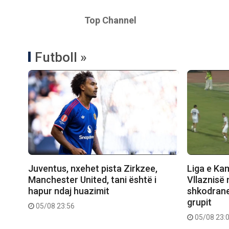
Top Channel
Futboll »
Juventus, nxehet pista Zirkzee,
Liga e Ka
Manchester United, tani është i
Vllaznisë 
hapur ndaj huazimit
shkodranet
grupit
05/08 23:56
05/08 23: