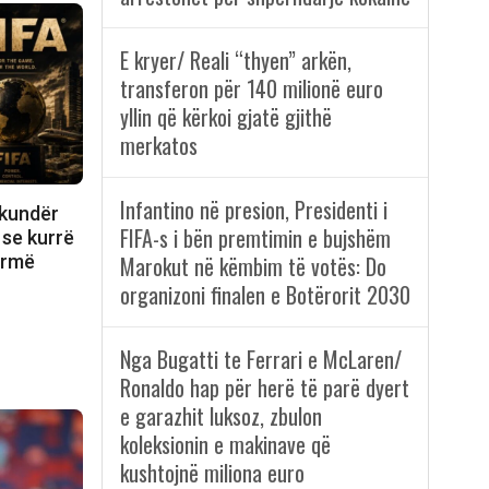
E kryer/ Reali “thyen” arkën,
transferon për 140 milionë euro
yllin që kërkoi gjatë gjithë
merkatos
Infantino në presion, Presidenti i
 kundër
FIFA-s i bën premtimin e bujshëm
 se kurrë
ormë
Marokut në këmbim të votës: Do
organizoni finalen e Botërorit 2030
Nga Bugatti te Ferrari e McLaren/
Ronaldo hap për herë të parë dyert
e garazhit luksoz, zbulon
koleksionin e makinave që
kushtojnë miliona euro