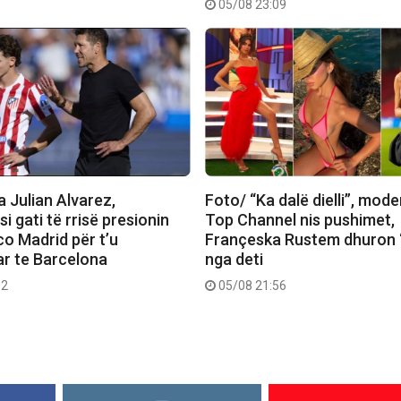
05/08 23:09
 Julian Alvarez,
Foto/ “Ka dalë dielli”, mode
si gati të rrisë presionin
Top Channel nis pushimet,
co Madrid për t’u
Françeska Rustem dhuron 
ar te Barcelona
nga deti
32
05/08 21:56