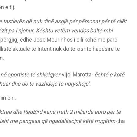
 e tij.
e tastierës që nuk dinë asgjë për përsonat për të cilët
rëzit pa i njohur. Kështu vetëm vendos baltë mbi
 përgjigj edhe Jose Mourinhos i cili kohë më parë
listë aktualë të Interit nuk do të kishte hapësirë te
n.
anë sportistë të shkëlqyer
-vijoi Marotta-
është e kotë
huar dhe do të vazhdojë të ndryshojë’.
n e ri.
ktree dhe RedBird kanë rreth 2 miliardë euro për të
misht me pengesa që ngadalësojnë këtë rrugëtim
-tha