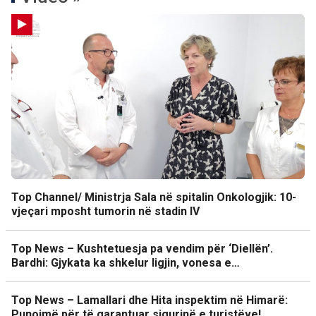
Top Channel/ Ministrja Sala në spitalin Onkologjik: 10-
vjeçari mposht tumorin në stadin IV
Top News – Kushtetuesja pa vendim për ‘Diellën’.
Bardhi: Gjykata ka shkelur ligjin, vonesa e…
Top News – Lamallari dhe Hita inspektim në Himarë:
Punojmë për të garantuar sigurinë e turistëve!