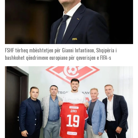
FSHF tërheq mbështetjen për Gianni Infantinon, Shqipëria i
bashkohet qëndrimeve europiane për qeverisjen e FIFA-s