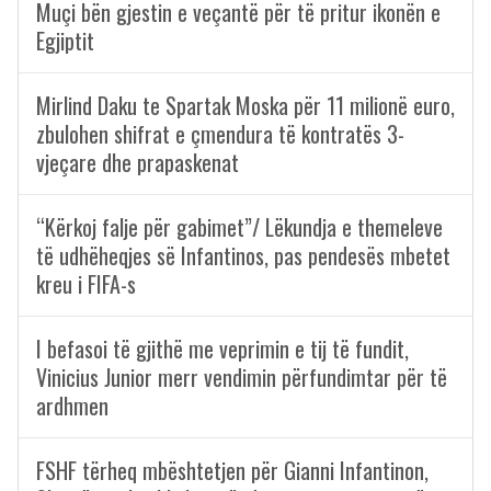
Muçi bën gjestin e veçantë për të pritur ikonën e
Egjiptit
Mirlind Daku te Spartak Moska për 11 milionë euro,
zbulohen shifrat e çmendura të kontratës 3-
vjeçare dhe prapaskenat
“Kërkoj falje për gabimet”/ Lëkundja e themeleve
të udhëheqjes së Infantinos, pas pendesës mbetet
kreu i FIFA-s
I befasoi të gjithë me veprimin e tij të fundit,
Vinicius Junior merr vendimin përfundimtar për të
ardhmen
FSHF tërheq mbështetjen për Gianni Infantinon,