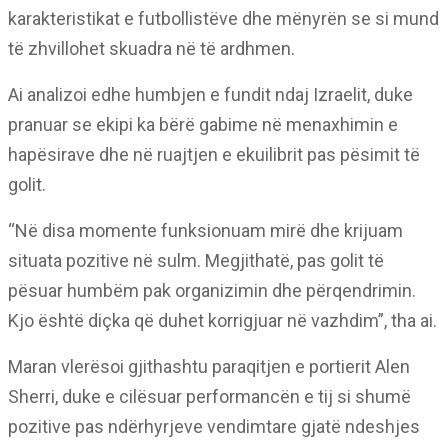
karakteristikat e futbollistëve dhe mënyrën se si mund
të zhvillohet skuadra në të ardhmen.
Ai analizoi edhe humbjen e fundit ndaj Izraelit, duke
pranuar se ekipi ka bërë gabime në menaxhimin e
hapësirave dhe në ruajtjen e ekuilibrit pas pësimit të
golit.
“Në disa momente funksionuam mirë dhe krijuam
situata pozitive në sulm. Megjithatë, pas golit të
pësuar humbëm pak organizimin dhe përqendrimin.
Kjo është diçka që duhet korrigjuar në vazhdim”, tha ai.
Maran vlerësoi gjithashtu paraqitjen e portierit Alen
Sherri, duke e cilësuar performancën e tij si shumë
pozitive pas ndërhyrjeve vendimtare gjatë ndeshjes