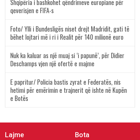
Shqipëria i bashkohet qëndrimeve europiane për
qeverisjen e FIFA-s
Foto/ Ylli i Bundesligës niset drejt Madridit, gati të
bëhet lojtari më i ri i Realit për 140 milionë euro
Nuk ka kaluar as një muaj si ‘i papunë’, për Didier
Deschamps vjen një ofertë e majme
E papritur/ Policia bastis zyrat e Federatës, nis
hetimi për emërimin e trajnerit që ishte në Kupën
e Botës
Lajme
Bota