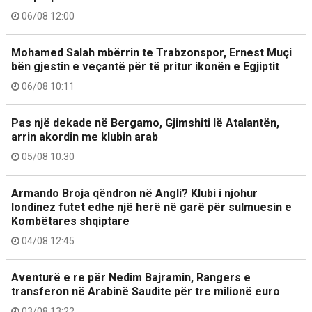
06/08 12:00
Mohamed Salah mbërrin te Trabzonspor, Ernest Muçi
bën gjestin e veçantë për të pritur ikonën e Egjiptit
06/08 10:11
Pas një dekade në Bergamo, Gjimshiti lë Atalantën,
arrin akordin me klubin arab
05/08 10:30
Armando Broja qëndron në Angli? Klubi i njohur
londinez futet edhe një herë në garë për sulmuesin e
Kombëtares shqiptare
04/08 12:45
Aventurë e re për Nedim Bajramin, Rangers e
transferon në Arabinë Saudite për tre milionë euro
03/08 13:22