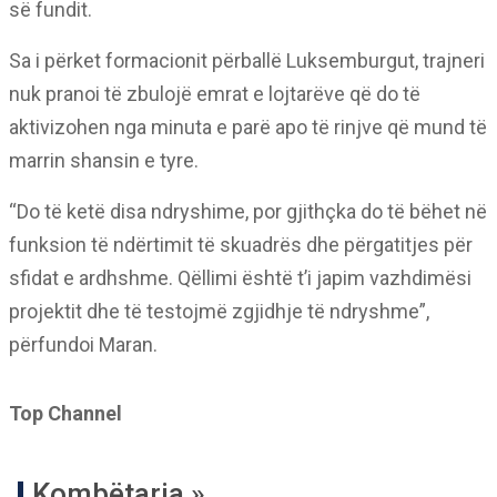
së fundit.
Sa i përket formacionit përballë Luksemburgut, trajneri
nuk pranoi të zbulojë emrat e lojtarëve që do të
aktivizohen nga minuta e parë apo të rinjve që mund të
marrin shansin e tyre.
“Do të ketë disa ndryshime, por gjithçka do të bëhet në
funksion të ndërtimit të skuadrës dhe përgatitjes për
sfidat e ardhshme. Qëllimi është t’i japim vazhdimësi
projektit dhe të testojmë zgjidhje të ndryshme”,
përfundoi Maran.
Top Channel
Kombëtarja »