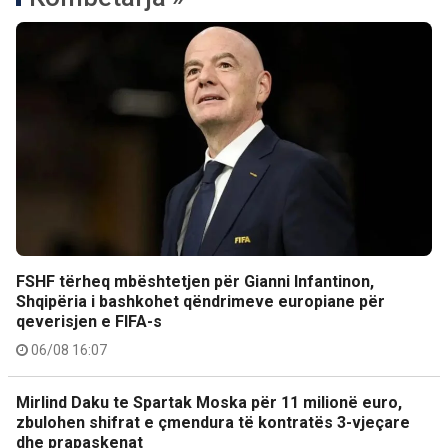
FSHF tërheq mbështetjen për Gianni Infantinon,
Shqipëria i bashkohet qëndrimeve europiane për
qeverisjen e FIFA-s
06/08 16:07
Mirlind Daku te Spartak Moska për 11 milionë euro,
zbulohen shifrat e çmendura të kontratës 3-vjeçare
dhe prapaskenat