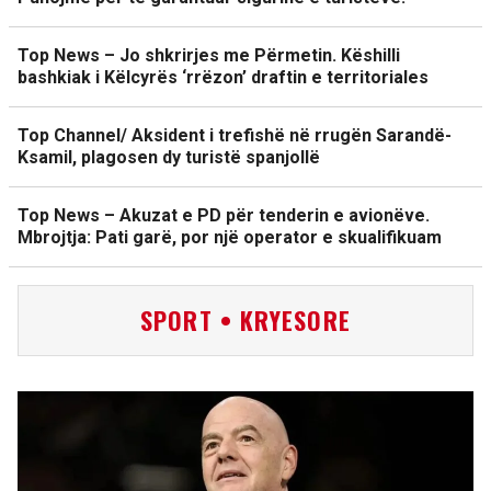
Top News – Jo shkrirjes me Përmetin. Këshilli
bashkiak i Këlcyrës ‘rrëzon’ draftin e territoriales
Top Channel/ Aksident i trefishë në rrugën Sarandë-
Ksamil, plagosen dy turistë spanjollë
Top News – Akuzat e PD për tenderin e avionëve.
Mbrojtja: Pati garë, por një operator e skualifikuam
SPORT • KRYESORE