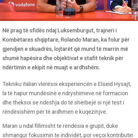
Në prag të sfidës ndaj Luksemburgut, trajneri i
Kombëtares shqiptare, Rolando Maran, ka folur për
gjendjen e skuadrës, lojtarët që mund të marrin më
shumë hapësira dhe objektivat e stafit teknik për
ndërtimin e ekipit në muajt e ardhshëm.
Tekniku italian vlerësoi eksperiencën e Elseid Hysajt,
la të hapur mundësinë e ndryshimeve në formacion
dhe theksoi se ndeshja do të shërbejë si një test i
rëndësishëm për të ardhmen e kuqezinjve.
Maran u ndal fillimisht te rëndësia e grupit, duke
shmangur fokusimin te individët, por veçoi kontributin