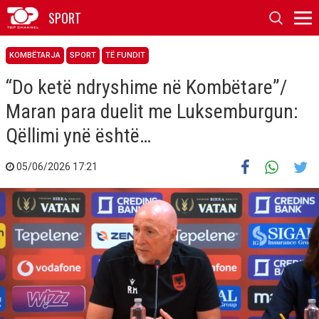
SPORT
KOMBËTARJA
SPORT
TË FUNDIT
“Do ketë ndryshime në Kombëtare”/
Maran para duelit me Luksemburgun:
Qëllimi ynë është…
05/06/2026 17:21