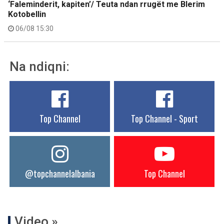
‘Faleminderit, kapiten’/ Teuta ndan rrugët me Blerim
Kotobellin
06/08 15:30
Na ndiqni:
Top Channel
Top Channel - Sport
@topchannelalbania
Top Channel
Video »