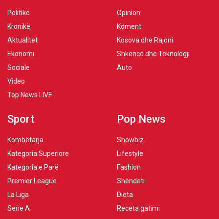
Politikë
Opinion
Kronikë
Koment
Aktualitet
Kosova dhe Rajoni
Ekonomi
Shkencë dhe Teknologji
Sociale
Auto
Video
Top News LIVE
Sport
Pop News
Kombëtarja
Showbiz
Kategoria Superiore
Lifestyle
Kategoria e Parë
Fashion
Premier League
Shëndeti
La Liga
Dieta
Serie A
Receta gatimi