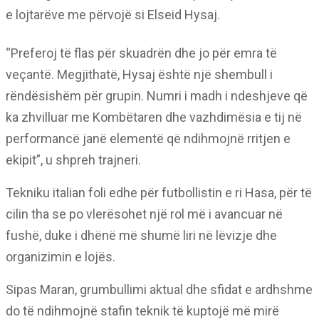
e lojtarëve me përvojë si Elseid Hysaj.
“Preferoj të flas për skuadrën dhe jo për emra të
veçantë. Megjithatë, Hysaj është një shembull i
rëndësishëm për grupin. Numri i madh i ndeshjeve që
ka zhvilluar me Kombëtaren dhe vazhdimësia e tij në
performancë janë elementë që ndihmojnë rritjen e
ekipit”, u shpreh trajneri.
Tekniku italian foli edhe për futbollistin e ri Hasa, për të
cilin tha se po vlerësohet një rol më i avancuar në
fushë, duke i dhënë më shumë liri në lëvizje dhe
organizimin e lojës.
Sipas Maran, grumbullimi aktual dhe sfidat e ardhshme
do të ndihmojnë stafin teknik të kuptojë më mirë