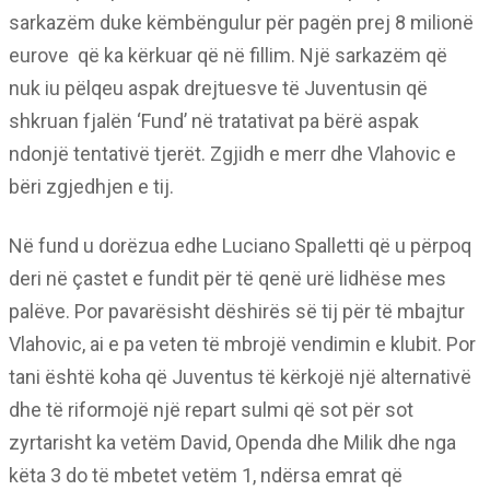
sarkazëm duke këmbëngulur për pagën prej 8 milionë
eurove që ka kërkuar që në fillim. Një sarkazëm që
nuk iu pëlqeu aspak drejtuesve të Juventusin që
shkruan fjalën ‘Fund’ në tratativat pa bërë aspak
ndonjë tentativë tjerët. Zgjidh e merr dhe Vlahovic e
bëri zgjedhjen e tij.
Në fund u dorëzua edhe Luciano Spalletti që u përpoq
deri në çastet e fundit për të qenë urë lidhëse mes
palëve. Por pavarësisht dëshirës së tij për të mbajtur
Vlahovic, ai e pa veten të mbrojë vendimin e klubit. Por
tani është koha që Juventus të kërkojë një alternativë
dhe të riformojë një repart sulmi që sot për sot
zyrtarisht ka vetëm David, Openda dhe Milik dhe nga
këta 3 do të mbetet vetëm 1, ndërsa emrat që