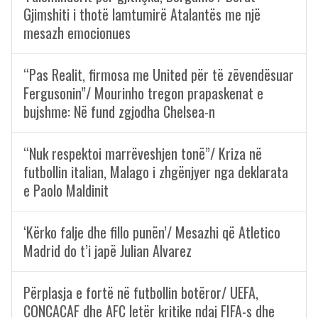
Gjimshiti i thotë lamtumirë Atalantës me një
mesazh emocionues
“Pas Realit, firmosa me United për të zëvendësuar
Fergusonin”/ Mourinho tregon prapaskenat e
bujshme: Në fund zgjodha Chelsea-n
“Nuk respektoi marrëveshjen tonë”/ Kriza në
futbollin italian, Malago i zhgënjyer nga deklarata
e Paolo Maldinit
‘Kërko falje dhe fillo punën’/ Mesazhi që Atletico
Madrid do t’i japë Julian Alvarez
Përplasja e fortë në futbollin botëror/ UEFA,
CONCACAF dhe AFC letër kritike ndaj FIFA-s dhe