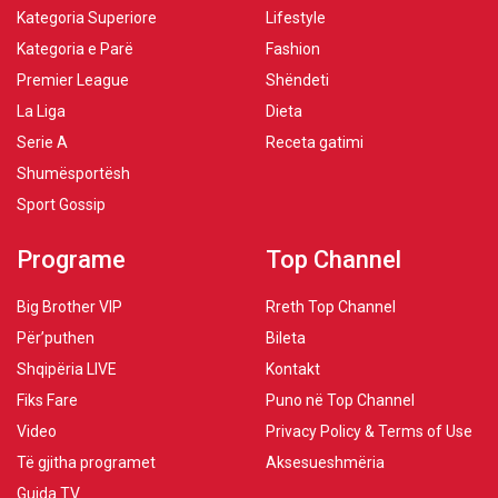
Kategoria Superiore
Lifestyle
Kategoria e Parë
Fashion
Premier League
Shëndeti
La Liga
Dieta
Serie A
Receta gatimi
Shumësportësh
Sport Gossip
Programe
Top Channel
Big Brother VIP
Rreth Top Channel
Për’puthen
Bileta
Shqipëria LIVE
Kontakt
Fiks Fare
Puno në Top Channel
Video
Privacy Policy & Terms of Use
Të gjitha programet
Aksesueshmëria
Guida TV