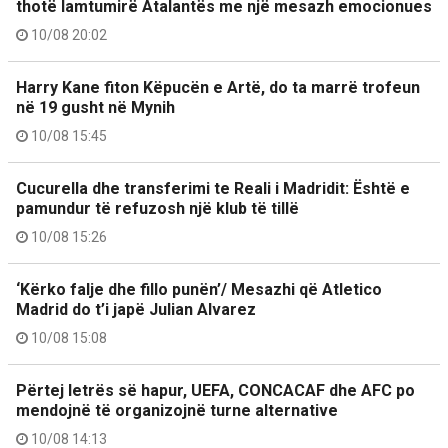
thotë lamtumirë Atalantës me një mesazh emocionues
10/08 20:02
Harry Kane fiton Këpucën e Artë, do ta marrë trofeun
në 19 gusht në Mynih
10/08 15:45
Cucurella dhe transferimi te Reali i Madridit: Është e
pamundur të refuzosh një klub të tillë
10/08 15:26
‘Kërko falje dhe fillo punën’/ Mesazhi që Atletico
Madrid do t’i japë Julian Alvarez
10/08 15:08
Përtej letrës së hapur, UEFA, CONCACAF dhe AFC po
mendojnë të organizojnë turne alternative
10/08 14:13