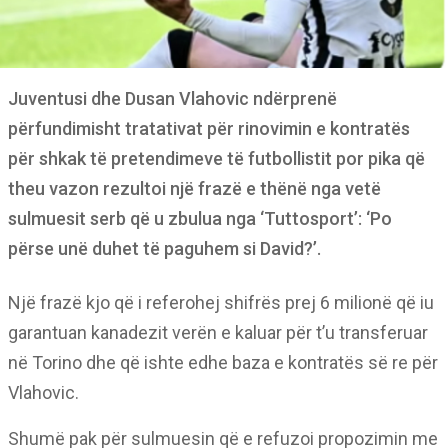
Juventusi dhe Dusan Vlahovic ndërprenë
përfundimisht tratativat për rinovimin e kontratës
për shkak të pretendimeve të futbollistit por pika që
theu vazon rezultoi një frazë e thënë nga vetë
sulmuesit serb që u zbulua nga ‘Tuttosport’: ‘Po
përse unë duhet të paguhem si David?’.
Një frazë kjo që i referohej shifrës prej 6 milionë që iu
garantuan kanadezit verën e kaluar për t’u transferuar
në Torino dhe që ishte edhe baza e kontratës së re për
Vlahovic.
Shumë pak për sulmuesin që e refuzoi propozimin me