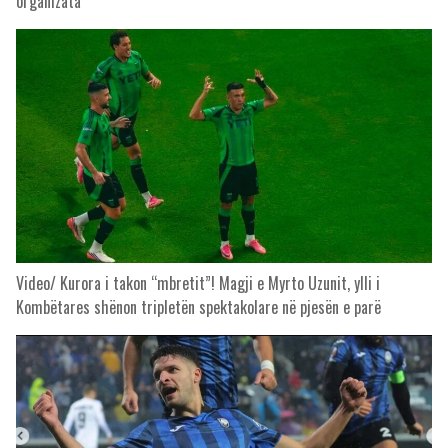
organizata
Video/ Kurora i takon “mbretit”! Magji e Myrto Uzunit, ylli i
Kombëtares shënon tripletën spektakolare në pjesën e parë