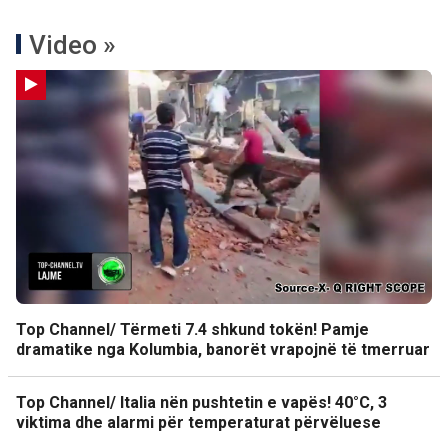
Video »
Top Channel/ Tërmeti 7.4 shkund tokën! Pamje
dramatike nga Kolumbia, banorët vrapojnë të tmerruar
Top Channel/ Italia nën pushtetin e vapës! 40°C, 3
viktima dhe alarmi për temperaturat përvëluese