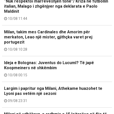
“Nuk respektoi marrëveshjen tonë”/ Kriza në futbollin
italian, Malago i zhgënjyer nga deklarata e Paolo
Maldinit
10/08 11:44
Milan, takim mes Cardinales dhe Amorim për
merkaton, Leao një mister, gjithçka varet prej
portugezit
10/08 10:28
Ideja e Bolognas: Juventus do Lucumì? Të japë
Koopmeiners në shkëmbim
10/08 00:15
Largim i papritur nga Milani, Athekame huazohet te
Lyoni pas vetëm një sezoni
09/08 23:31