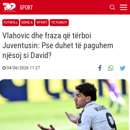
SPORT
FUTBOLL
SERIE A
SPORT
TË FUNDIT
Vlahovic dhe fraza që tërboi
Juventusin: Pse duhet të paguhem
njësoj si David?
04/06/2026 11:27