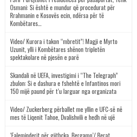
Osmani: Si është e mundur që procedurat për
Rrahmanin e Kosovës ecin, ndërsa për të
Kombëtares…
Video/ Kurora i takon “mbretit”! Magji e Myrto
Uzunit, ylli i Kombëtares shënon tripletën
spektakolare në pjesën e parë
Skandali në UEFA, investigimi i “The Telegraph”
zbulon: Si e dashura e fshehtë e Infantinos mori
150 mijë paund për t’u larguar nga organizata
Video/ Zuckerberg përballet me yllin e UFC-së në
mes të Liqenit Tahoe, Dvalishvili e hedh në ujë
‘Faleminderit për gjithçka, Bergamo’/ Berat