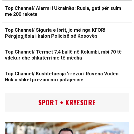
Top Channel/ Alarmi i Ukrainës: Rusia, gati për sulm
me 200 raketa
Top Channel/ Siguria e Ibrit, jo më nga KFOR!
Përgjegjësia i kalon Policisë së Kosovës
Top Channel/ Tërmet 7.4 ballë në Kolumbi, mbi 70 të
vdekur dhe shkatërrime të mëdha
Top Channel/ Kushtetuesja ‘rrëzon’ Rovena Vodën:
Nuk u shkel prezumimi i pafajësisë
SPORT • KRYESORE