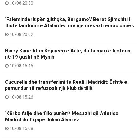
10/08 20:30
‘Faleminderit për gjithçka, Bergamo’/ Berat Gjimshiti i
thotë lamtumirë Atalantës me një mesazh emocionues
10/08 20:02
Harry Kane fiton Këpucën e Artë, do ta marrë trofeun
në 19 gusht në Mynih
10/08 15:45
Cucurella dhe transferimi te Reali i Madridit: Është e
pamundur të refuzosh një klub të tillë
10/08 15:26
‘Kërko falje dhe fillo punën’/ Mesazhi që Atletico
Madrid do t’i japë Julian Alvarez
10/08 15:08