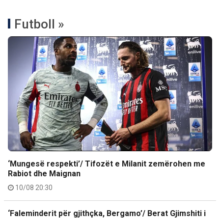
Futboll »
‘Mungesë respekti’/ Tifozët e Milanit zemërohen me
Rabiot dhe Maignan
10/08 20:30
‘Faleminderit për gjithçka, Bergamo’/ Berat Gjimshiti i