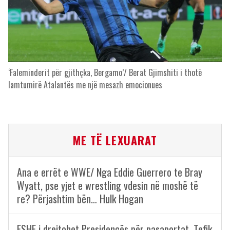
‘Faleminderit për gjithçka, Bergamo’/ Berat Gjimshiti i thotë
lamtumirë Atalantës me një mesazh emocionues
ME TË LEXUARAT
Ana e errët e WWE/ Nga Eddie Guerrero te Bray
Wyatt, pse yjet e wrestling vdesin në moshë të
re? Përjashtim bën… Hulk Hogan
FSHF i drejtohet Presidencës për pasaportat, Tefik