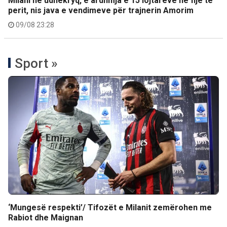
Milani në udhëkryq, e ardhmja e 15 lojtarëve në fije të
perit, nis java e vendimeve për trajnerin Amorim
09/08 23:28
Sport »
‘Mungesë respekti’/ Tifozët e Milanit zemërohen me
Rabiot dhe Maignan