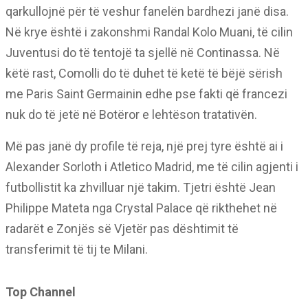
qarkullojnë për të veshur fanelën bardhezi janë disa.
Në krye është i zakonshmi Randal Kolo Muani, të cilin
Juventusi do të tentojë ta sjellë në Continassa. Në
këtë rast, Comolli do të duhet të ketë të bëjë sërish
me Paris Saint Germainin edhe pse fakti që francezi
nuk do të jetë në Botëror e lehtëson tratativën.
Më pas janë dy profile të reja, një prej tyre është ai i
Alexander Sorloth i Atletico Madrid, me të cilin agjenti i
futbollistit ka zhvilluar një takim. Tjetri është Jean
Philippe Mateta nga Crystal Palace që rikthehet në
radarët e Zonjës së Vjetër pas dështimit të
transferimit të tij te Milani.
Top Channel