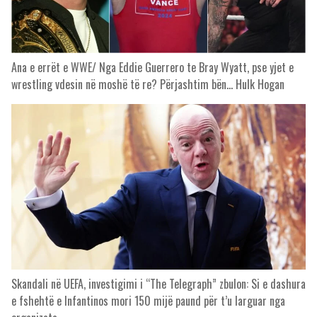
Ana e errët e WWE/ Nga Eddie Guerrero te Bray Wyatt, pse yjet e
wrestling vdesin në moshë të re? Përjashtim bën… Hulk Hogan
Skandali në UEFA, investigimi i “The Telegraph” zbulon: Si e dashura
e fshehtë e Infantinos mori 150 mijë paund për t’u larguar nga