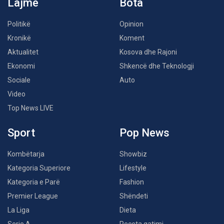
Lajme
Bota
Politikë
Opinion
Kronikë
Koment
Aktualitet
Kosova dhe Rajoni
Ekonomi
Shkencë dhe Teknologji
Sociale
Auto
Video
Top News LIVE
Sport
Pop News
Kombëtarja
Showbiz
Kategoria Superiore
Lifestyle
Kategoria e Parë
Fashion
Premier League
Shëndeti
La Liga
Dieta