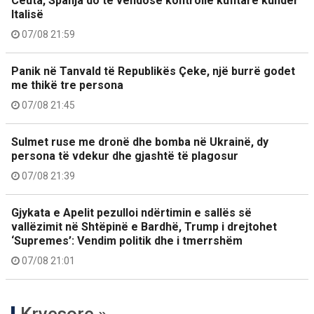
Ceuta, Spanja do të vendosë kontrolle kufitare kundër
Italisë
07/08 21:59
Panik në Tanvald të Republikës Çeke, një burrë godet
me thikë tre persona
07/08 21:45
Sulmet ruse me dronë dhe bomba në Ukrainë, dy
persona të vdekur dhe gjashtë të plagosur
07/08 21:39
Gjykata e Apelit pezulloi ndërtimin e sallës së
vallëzimit në Shtëpinë e Bardhë, Trump i drejtohet
‘Supremes’: Vendim politik dhe i tmerrshëm
07/08 21:01