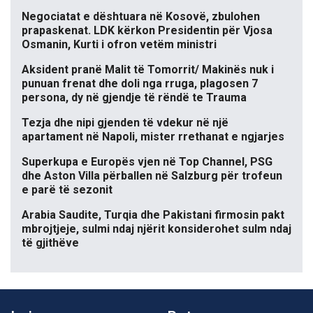
Negociatat e dështuara në Kosovë, zbulohen
prapaskenat. LDK kërkon Presidentin për Vjosa
Osmanin, Kurti i ofron vetëm ministri
Aksident pranë Malit të Tomorrit/ Makinës nuk i
punuan frenat dhe doli nga rruga, plagosen 7
persona, dy në gjendje të rëndë te Trauma
Tezja dhe nipi gjenden të vdekur në një
apartament në Napoli, mister rrethanat e ngjarjes
Superkupa e Europës vjen në Top Channel, PSG
dhe Aston Villa përballen në Salzburg për trofeun
e parë të sezonit
Arabia Saudite, Turqia dhe Pakistani firmosin pakt
mbrojtjeje, sulmi ndaj njërit konsiderohet sulm ndaj
të gjithëve