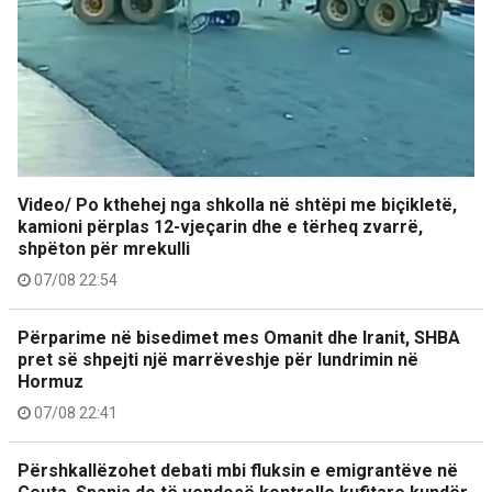
Video/ Po kthehej nga shkolla në shtëpi me biçikletë,
kamioni përplas 12-vjeçarin dhe e tërheq zvarrë,
shpëton për mrekulli
07/08 22:54
Përparime në bisedimet mes Omanit dhe Iranit, SHBA
pret së shpejti një marrëveshje për lundrimin në
Hormuz
07/08 22:41
Përshkallëzohet debati mbi fluksin e emigrantëve në