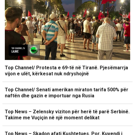
Top Channel/ Protesta e 69-të në Tiranë. Pjesëmarrja
vijon e ulët, kërkesat nuk ndryshojnë
Top Channel/ Senati amerikan miraton tarifa 500% për
naftën dhe gazin e importuar nga Rusia
Top News – Zelensky viziton për herë të parë Serbinë.
Takime me Vuçiçin në një moment delikat
Top News – Skadon afati Kushtetues. Por, Kuvendi i