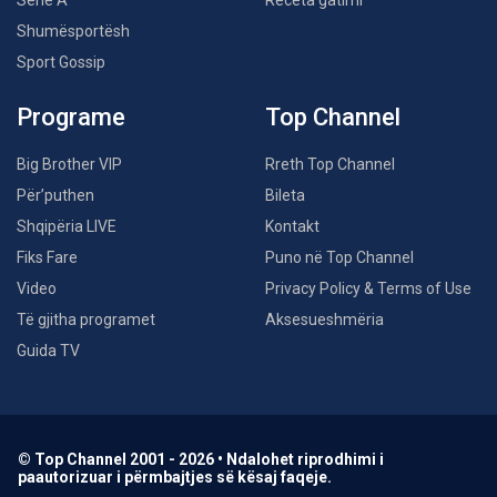
Serie A
Receta gatimi
Shumësportësh
Sport Gossip
Programe
Top Channel
Big Brother VIP
Rreth Top Channel
Për’puthen
Bileta
Shqipëria LIVE
Kontakt
Fiks Fare
Puno në Top Channel
Video
Privacy Policy & Terms of Use
Të gjitha programet
Aksesueshmëria
Guida TV
© Top Channel 2001 - 2026 • Ndalohet riprodhimi i
paautorizuar i përmbajtjes së kësaj faqeje.