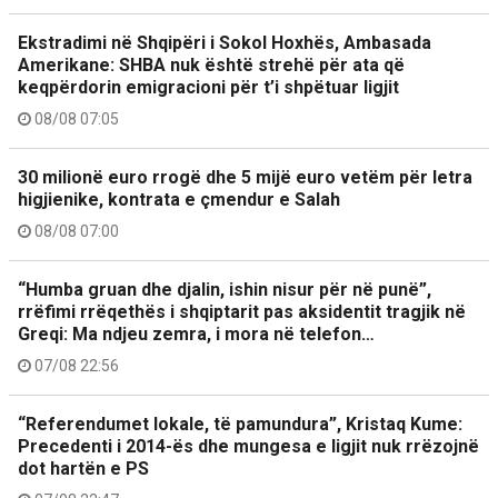
Ekstradimi në Shqipëri i Sokol Hoxhës, Ambasada
Amerikane: SHBA nuk është strehë për ata që
keqpërdorin emigracioni për t’i shpëtuar ligjit
08/08 07:05
30 milionë euro rrogë dhe 5 mijë euro vetëm për letra
higjienike, kontrata e çmendur e Salah
08/08 07:00
“Humba gruan dhe djalin, ishin nisur për në punë”,
rrëfimi rrëqethës i shqiptarit pas aksidentit tragjik në
Greqi: Ma ndjeu zemra, i mora në telefon…
07/08 22:56
“Referendumet lokale, të pamundura”, Kristaq Kume:
Precedenti i 2014-ës dhe mungesa e ligjit nuk rrëzojnë
dot hartën e PS