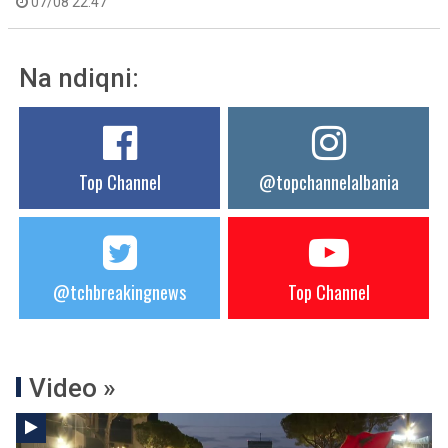
07/08 22:47
Na ndiqni:
Top Channel
@topchannelalbania
@tchbreakingnews
Top Channel
Video »