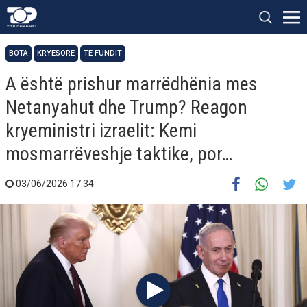
BOTA
KRYESORE
TË FUNDIT
A është prishur marrëdhënia mes
Netanyahut dhe Trump? Reagon
kryeministri izraelit: Kemi
mosmarrëveshje taktike, por…
03/06/2026 17:34