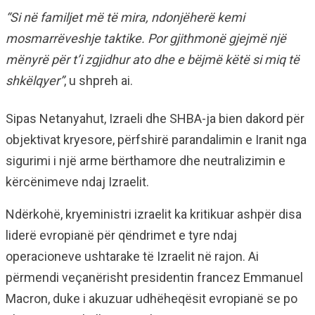
“Si në familjet më të mira, ndonjëherë kemi
mosmarrëveshje taktike. Por gjithmonë gjejmë një
mënyrë për t’i zgjidhur ato dhe e bëjmë këtë si miq të
shkëlqyer”
, u shpreh ai.
Sipas Netanyahut, Izraeli dhe SHBA-ja bien dakord për
objektivat kryesore, përfshirë parandalimin e Iranit nga
sigurimi i një arme bërthamore dhe neutralizimin e
kërcënimeve ndaj Izraelit.
Ndërkohë, kryeministri izraelit ka kritikuar ashpër disa
liderë evropianë për qëndrimet e tyre ndaj
operacioneve ushtarake të Izraelit në rajon. Ai
përmendi veçanërisht presidentin francez Emmanuel
Macron, duke i akuzuar udhëheqësit evropianë se po