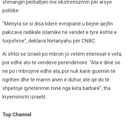
shmangin përballjen me ekstremizmin për arsye
politike.
“Mënyra se si disa liderë evropianë u bëjnë qejfin
pakicave radikale islamike në vendet e tyre është e
turpshme”, deklaroi Netanyahu për CNBC.
Ai shtoi se Izraeli po mbron jo vetëm interesat e veta,
por edhe ato të vendeve perëndimore. “Ata e dinë se
ne po i mbrojmë edhe ata, por nuk kanë guximin të
ngrihen dhe të marrin anën e duhur, atë që do të
shpëtojë qytetërimin tonë nga këta barbarë”, tha
kryeministri izraelit.
Top Channel