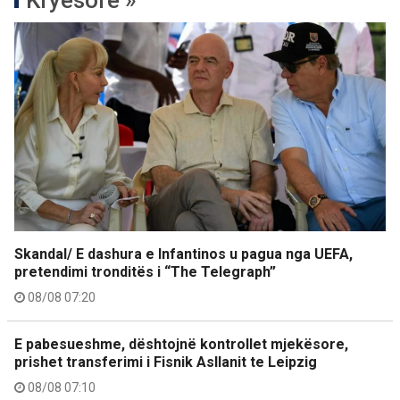
Kryesore »
Skandal/ E dashura e Infantinos u pagua nga UEFA,
pretendimi tronditës i “The Telegraph”
08/08 07:20
E pabesueshme, dështojnë kontrollet mjekësore,
prishet transferimi i Fisnik Asllanit te Leipzig
08/08 07:10