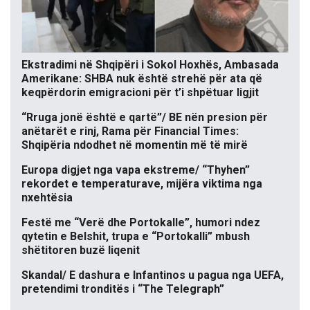
Ekstradimi në Shqipëri i Sokol Hoxhës, Ambasada
Amerikane: SHBA nuk është strehë për ata që
keqpërdorin emigracioni për t’i shpëtuar ligjit
“Rruga jonë është e qartë”/ BE nën presion për
anëtarët e rinj, Rama për Financial Times:
Shqipëria ndodhet në momentin më të mirë
Europa digjet nga vapa ekstreme/ “Thyhen”
rekordet e temperaturave, mijëra viktima nga
nxehtësia
Festë me “Verë dhe Portokalle”, humori ndez
qytetin e Belshit, trupa e “Portokalli” mbush
shëtitoren buzë liqenit
Skandal/ E dashura e Infantinos u pagua nga UEFA,
pretendimi tronditës i “The Telegraph”