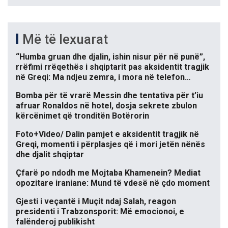
Më të lexuarat
“Humba gruan dhe djalin, ishin nisur për në punë”,
rrëfimi rrëqethës i shqiptarit pas aksidentit tragjik
në Greqi: Ma ndjeu zemra, i mora në telefon…
Bomba për të vrarë Messin dhe tentativa për t’iu
afruar Ronaldos në hotel, dosja sekrete zbulon
kërcënimet që tronditën Botërorin
Foto+Video/ Dalin pamjet e aksidentit tragjik në
Greqi, momenti i përplasjes që i mori jetën nënës
dhe djalit shqiptar
Çfarë po ndodh me Mojtaba Khamenein? Mediat
opozitare iraniane: Mund të vdesë në çdo moment
Gjesti i veçantë i Muçit ndaj Salah, reagon
presidenti i Trabzonsporit: Më emocionoi, e
falënderoj publikisht