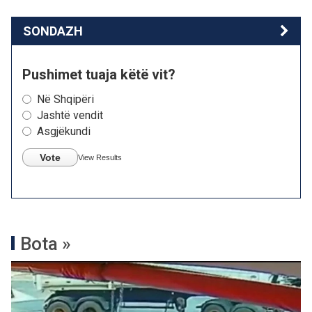
SONDAZH
Pushimet tuaja këtë vit?
Në Shqipëri
Jashtë vendit
Asgjëkundi
Vote
View Results
Bota »