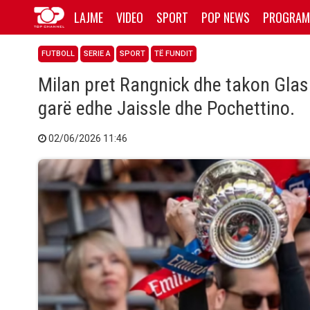
LAJME
VIDEO
SPORT
POP NEWS
PROGRAM
FUTBOLL
SERIE A
SPORT
TË FUNDIT
Milan pret Rangnick dhe takon Glasn
garë edhe Jaissle dhe Pochettino.
02/06/2026 11:46