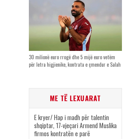
30 milionë euro rrogë dhe 5 mijë euro vetëm
për letra higjienike, kontrata e çmendur e Salah
ME TË LEXUARAT
E kryer/ Hap i madh për talentin
shqiptar, 17-vjeçari Armend Muslika
firmos kontratën e parë