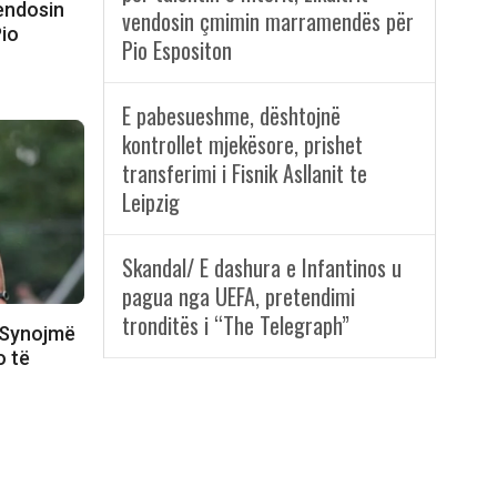
vendosin
vendosin çmimin marramendës për
io
Pio Espositon
E pabesueshme, dështojnë
kontrollet mjekësore, prishet
transferimi i Fisnik Asllanit te
Leipzig
Skandal/ E dashura e Infantinos u
pagua nga UEFA, pretendimi
tronditës i “The Telegraph”
: Synojmë
o të