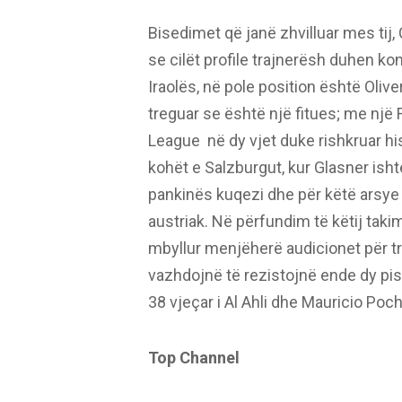
Bisedimet që janë zhvilluar mes tij
se cilët profile trajnerësh duhen ko
Iraolës, në pole position është Olive
treguar se është një fitues; me nj
League në dy vjet duke rishkruar hi
kohët e Salzburgut, kur Glasner ishte 
pankinës kuqezi dhe për këtë arsye 
austriak. Në përfundim të këtij taki
mbyllur menjëherë audicionet për tr
vazhdojnë të rezistojnë ende dy pista
38 vjeçar i Al Ahli dhe Mauricio Poch
Top Channel