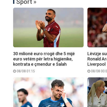
Sport »
30 milionë euro rrogë dhe 5 mijë
Lëvizje su
euro vetëm për letra higjienike,
Ronald Ar
kontrata e çmendur e Salah
Liverpool
08/08 01:15
08/08 00: