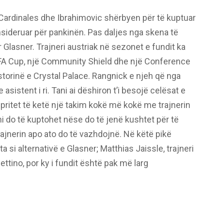
, Cardinales dhe Ibrahimovic shërbyen për të kuptuar
nsideruar për pankinën. Pas daljes nga skena të
r Glasner. Trajneri austriak në sezonet e fundit ka
ë FA Cup, një Community Shield dhe një Conference
storinë e Crystal Palace. Rangnick e njeh që nga
asistent i ri. Tani ai dëshiron t’i besojë celësat e
pritet të ketë një takim kokë më kokë me trajnerin
mi do të kuptohet nëse do të jenë kushtet për të
ajnerin apo ato do të vazhdojnë. Në këtë pikë
 si alternativë e Glasner; Matthias Jaissle, trajneri
ettino, por ky i fundit është pak më larg