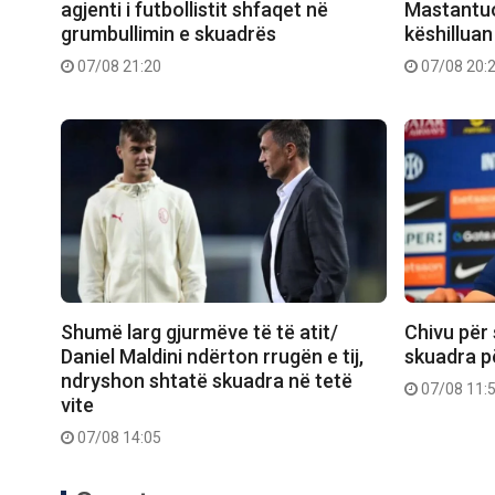
agjenti i futbollistit shfaqet në
Mastantuo
grumbullimin e skuadrës
këshilluan 
07/08 21:20
07/08 20:
Shumë larg gjurmëve të të atit/
Chivu për 
Daniel Maldini ndërton rrugën e tij,
skuadra p
ndryshon shtatë skuadra në tetë
07/08 11:
vite
07/08 14:05