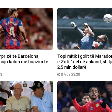
rprizë te Barcelona,
Topi mitik i golit të Marado
aujo kalon me huazim te
e Zotit’ del në ankand, shit
2.5 mln dollarë
03
07/08 23:30