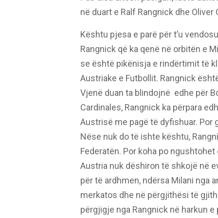
në duart e Ralf Rangnick dhe Oliver 
Kështu pjesa e parë për t’u vendosu
Rangnick që ka qenë në orbitën e Mi
se është pikënisja e rindërtimit të k
Austriake e Futbollit. Rangnick ësht
Vjenë duan ta blindojnë edhe për B
Cardinales, Rangnick ka përpara edh
Austrisë me pagë të dyfishuar. Por gj
Nëse nuk do të ishte kështu, Rangn
Federatën. Por koha po ngushtohet 
Austria nuk dëshiron të shkojë në 
për të ardhmen, ndërsa Milani nga a
merkatos dhe në përgjithësi të gjith
përgjigje nga Rangnick në harkun e