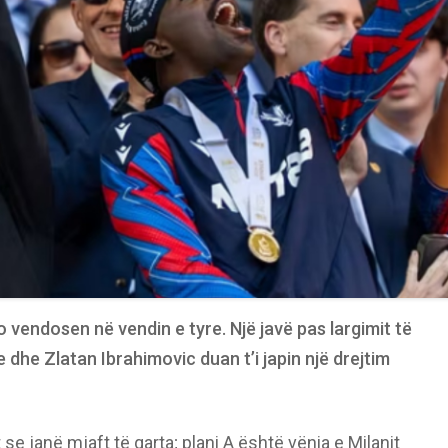
 vendosen në vendin e tyre. Një javë pas largimit të
e dhe Zlatan Ibrahimovic duan t’i japin një drejtim
 se janë mjaft të qarta; plani A është vënia e Milanit