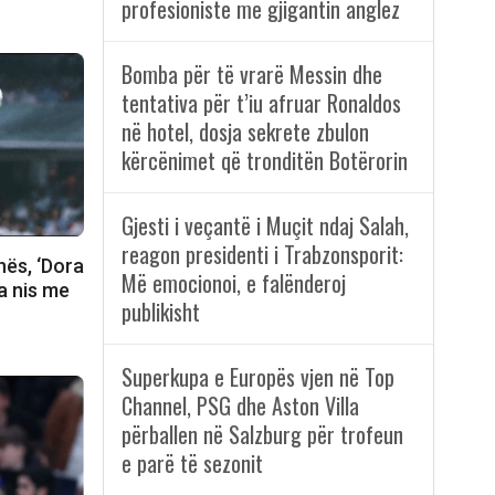
profesioniste me gjigantin anglez
Bomba për të vrarë Messin dhe
tentativa për t’iu afruar Ronaldos
në hotel, dosja sekrete zbulon
kërcënimet që tronditën Botërorin
Gjesti i veçantë i Muçit ndaj Salah,
reagon presidenti i Trabzonsporit:
nës, ‘Dora
Më emocionoi, e falënderoj
ja nis me
publikisht
Superkupa e Europës vjen në Top
Channel, PSG dhe Aston Villa
përballen në Salzburg për trofeun
e parë të sezonit