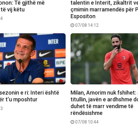
non: Të gjithë më
talentin e Interit, zikaltrit 
të vij këtu
çmimin marramendës për P
Espositon
24
07/08 14:12
sezonin e ri: Interi është
Milan, Amorim nuk fshihet
ër t’u mposhtur
titullin, javën e ardhshme d
duhet të marr vendime të
53
rëndësishme
07/08 10:44