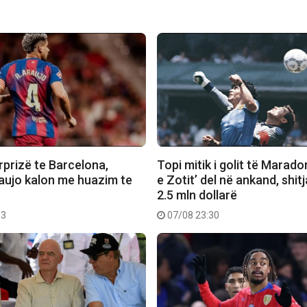
rprizë te Barcelona,
Topi mitik i golit të Marado
aujo kalon me huazim te
e Zotit’ del në ankand, shit
2.5 mln dollarë
03
07/08 23:30