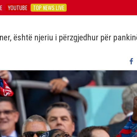
E
YOUTUBE
TOP NEWS LIVE
er, është njeriu i përzgjedhur për pankin