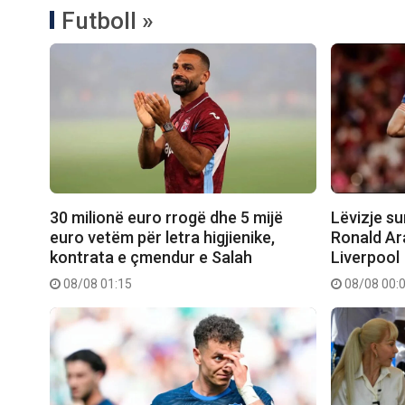
Futboll »
30 milionë euro rrogë dhe 5 mijë
Lëvizje su
euro vetëm për letra higjienike,
Ronald Ar
kontrata e çmendur e Salah
Liverpool
08/08 01:15
08/08 00: