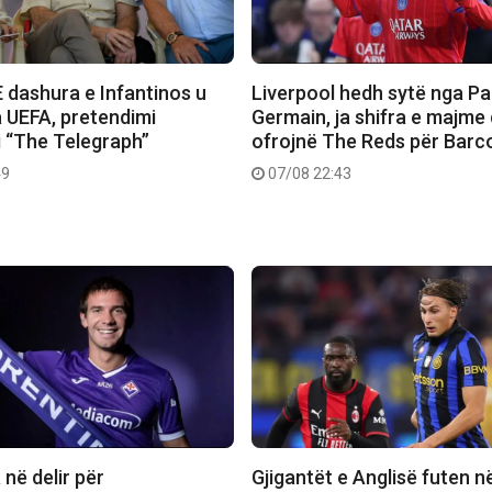
 dashura e Infantinos u
Liverpool hedh sytë nga Pa
 UEFA, pretendimi
Germain, ja shifra e majme
i “The Telegraph”
ofrojnë The Reds për Barc
49
07/08 22:43
 në delir për
Gjigantët e Anglisë futen n