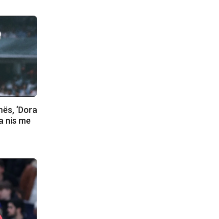
nës, ‘Dora
ja nis me