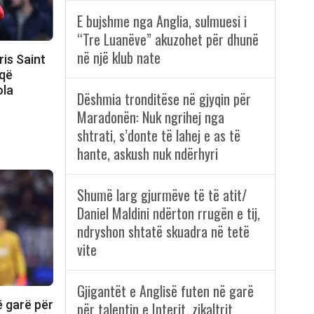
E bujshme nga Anglia, sulmuesi i
“Tre Luanëve” akuzohet për dhunë
në një klub nate
ris Saint
 që
ola
Dëshmia tronditëse në gjyqin për
Maradonën: Nuk ngrihej nga
shtrati, s’donte të lahej e as të
hante, askush nuk ndërhyri
Shumë larg gjurmëve të të atit/
Daniel Maldini ndërton rrugën e tij,
ndryshon shtatë skuadra në tetë
vite
Gjigantët e Anglisë futen në garë
ë garë për
për talentin e Interit, zikaltrit