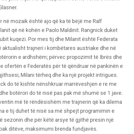
Glasner.
r në mozaik është ajo që ka të bëjë me Ralf
lanit që në kohën e Paolo Maldinit. Rangnick duket
lubit kuqezi. Por mes tij dhe Milanit është Federata
ë aktualisht trajneri i kombëtares austriake dhe në
otërorin e ardhshëm; përvec propozimit të Ibrës dhe
e ofertën e Federatës për të qëndruar në pankinën e
ithsesi, Milani tërheq dhe ka një projekt intrigues.
ick do të kishte nënshkruar marrëveshjen e re me
dhe botërori do të nisë pas pak më shumë se 1 jave.
eventin më të rëndësishëm me trajnerin që ka dilema
na e tij duhet të nisë sa më shpejt programimin e
ë sezonin dhe për këtë arsye të gjithë presin një
 pak ditëve, maksimumi brenda fundjavës.