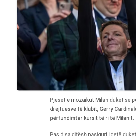
Pjesët e mozaikut Milan duket se po
drejtuesve të klubit, Gerry Cardinal
përfundimtar kursit të ri të Milanit.
Pas disa ditësh pasiguri, idetë duket