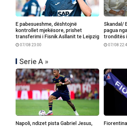
E pabesueshme, dështojnë
Skandal/ E
kontrollet mjekësore, prishet
pagua nga
transferimi i Fisnik Asllanit te Leipzig
tronditës 
07/08 23:00
07/08 22:
Serie A »
Napoli, ndizet pista Gabriel Jesus,
Fiorentina