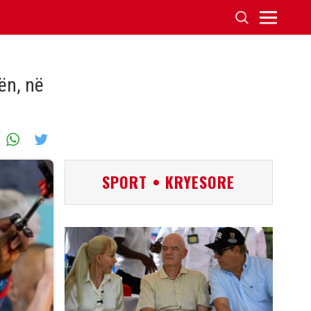
ën, në
SPORT • KRYESORE