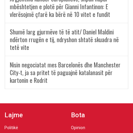
mbështetjen e plotë për Gianni Infantinon: E
vlerësojmë çfarë ka bërë në 10 vitet e fundit
Shumë larg gjurmëve të të atit/ Daniel Maldini
ndërton rrugën e tij, ndryshon shtatë skuadra në
tetë vite
Nisin negociatat mes Barcelonës dhe Manchester
City-t, ja sa pritet të paguajnë katalanasit për
kartonin e Rodrit
Lajme
Bota
Politikë
Opinion