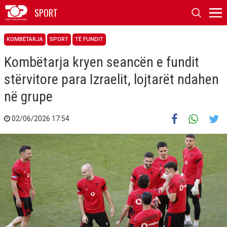
SPORT
KOMBËTARJA
SPORT
TË FUNDIT
Kombëtarja kryen seancën e fundit
stërvitore para Izraelit, lojtarët ndahen
në grupe
02/06/2026 17:54