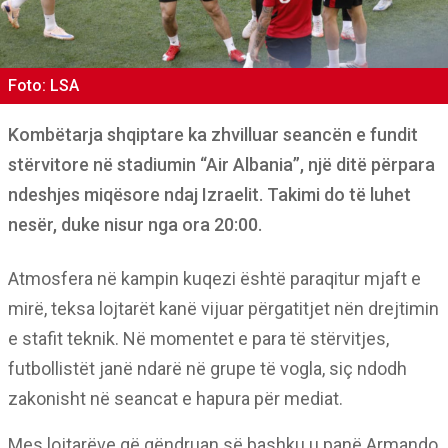
Foto: LSA
Kombëtarja shqiptare ka zhvilluar seancën e fundit
stërvitore në stadiumin “Air Albania”, një ditë përpara
ndeshjes miqësore ndaj Izraelit. Takimi do të luhet
nesër, duke nisur nga ora 20:00.
Atmosfera në kampin kuqezi është paraqitur mjaft e
mirë, teksa lojtarët kanë vijuar përgatitjet nën drejtimin
e stafit teknik. Në momentet e para të stërvitjes,
futbollistët janë ndarë në grupe të vogla, siç ndodh
zakonisht në seancat e hapura për mediat.
Mes lojtarëve që qëndruan së bashku u panë Armando