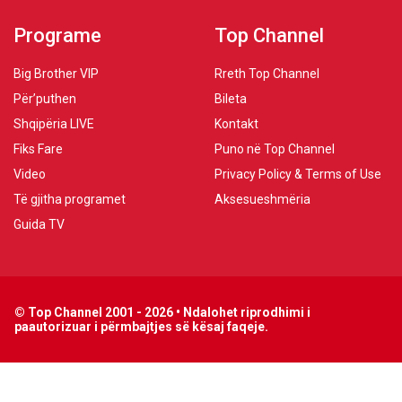
Programe
Top Channel
Big Brother VIP
Rreth Top Channel
Për’puthen
Bileta
Shqipëria LIVE
Kontakt
Fiks Fare
Puno në Top Channel
Video
Privacy Policy & Terms of Use
Të gjitha programet
Aksesueshmëria
Guida TV
© Top Channel 2001 - 2026 • Ndalohet riprodhimi i
paautorizuar i përmbajtjes së kësaj faqeje.