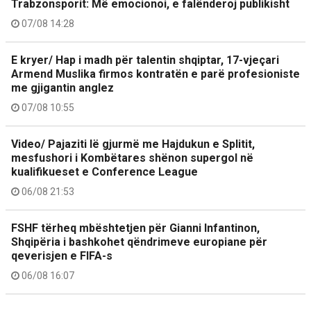
Trabzonsporit: Më emocionoi, e falënderoj publikisht
07/08 14:28
E kryer/ Hap i madh për talentin shqiptar, 17-vjeçari
Armend Muslika firmos kontratën e parë profesioniste
me gjigantin anglez
07/08 10:55
Video/ Pajaziti lë gjurmë me Hajdukun e Splitit,
mesfushori i Kombëtares shënon supergol në
kualifikueset e Conference League
06/08 21:53
FSHF tërheq mbështetjen për Gianni Infantinon,
Shqipëria i bashkohet qëndrimeve europiane për
qeverisjen e FIFA-s
06/08 16:07