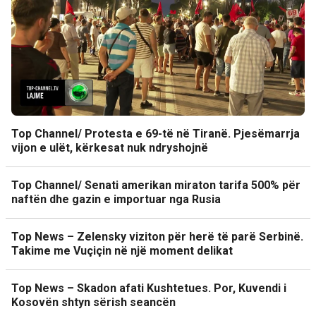
Top Channel/ Protesta e 69-të në Tiranë. Pjesëmarrja
vijon e ulët, kërkesat nuk ndryshojnë
Top Channel/ Senati amerikan miraton tarifa 500% për
naftën dhe gazin e importuar nga Rusia
Top News – Zelensky viziton për herë të parë Serbinë.
Takime me Vuçiçin në një moment delikat
Top News – Skadon afati Kushtetues. Por, Kuvendi i
Kosovën shtyn sërish seancën