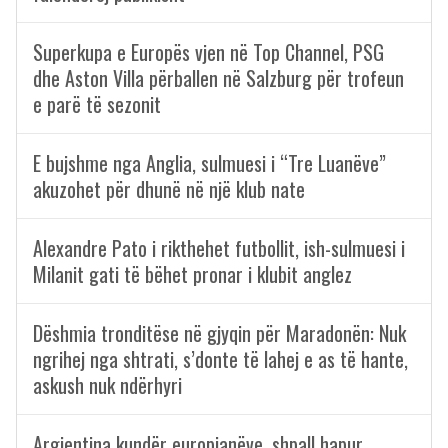
Superkupa e Europës vjen në Top Channel, PSG
dhe Aston Villa përballen në Salzburg për trofeun
e parë të sezonit
E bujshme nga Anglia, sulmuesi i “Tre Luanëve”
akuzohet për dhunë në një klub nate
Alexandre Pato i rikthehet futbollit, ish-sulmuesi i
Milanit gati të bëhet pronar i klubit anglez
Dëshmia tronditëse në gjyqin për Maradonën: Nuk
ngrihej nga shtrati, s’donte të lahej e as të hante,
askush nuk ndërhyri
Argjentina kundër europianëve, shpall hapur