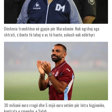
Dëshmia tronditëse në gjyqin për Maradonën: Nuk ngrihej nga
shtrati, s’donte të lahej e as të hante, askush nuk ndërhyri
30 milionë euro rrogë dhe 5 mijë euro vetëm për letra higjienike,
kontrata e çmendur e Salah