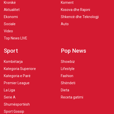
Kronikë
Koment
Aktualitet
Kosova dhe Rajoni
Ekonomi
Shkencë dhe Teknologji
Sociale
Auto
Video
Top News LIVE
Sport
Pop News
Kombëtarja
Showbiz
Kategoria Superiore
Lifestyle
Kategoria e Parë
Fashion
Premier League
Shëndeti
La Liga
Dieta
Serie A
Receta gatimi
Shumësportësh
Sport Gossip