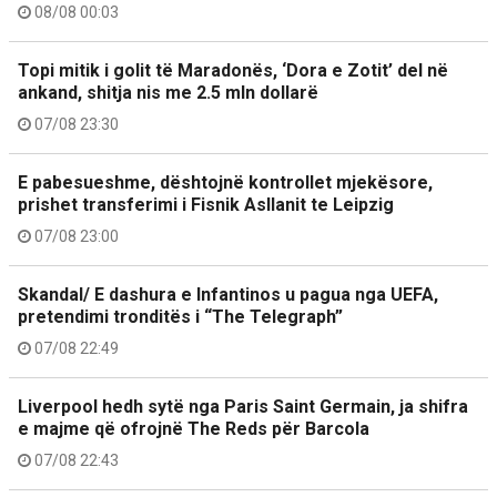
08/08 00:03
Topi mitik i golit të Maradonës, ‘Dora e Zotit’ del në
ankand, shitja nis me 2.5 mln dollarë
07/08 23:30
E pabesueshme, dështojnë kontrollet mjekësore,
prishet transferimi i Fisnik Asllanit te Leipzig
07/08 23:00
Skandal/ E dashura e Infantinos u pagua nga UEFA,
pretendimi tronditës i “The Telegraph”
07/08 22:49
Liverpool hedh sytë nga Paris Saint Germain, ja shifra
e majme që ofrojnë The Reds për Barcola
07/08 22:43