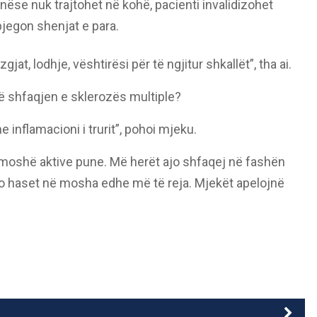
nëse nuk trajtohet në kohë, pacienti invalidizohet
jegon shenjat e para.
jat, lodhje, vështirësi për të ngjitur shkallët”, tha ai.
në shfaqjen e sklerozës multiple?
 inflamacioni i trurit”, pohoi mjeku.
 moshë aktive pune. Më herët ajo shfaqej në fashën
o haset në mosha edhe më të reja. Mjekët apelojnë