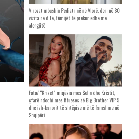
Virozat mbushin Pediatrinë në Vlorë, deri në 80
vizita në ditë, fëmijët të prekur edhe me
alergjitë
Foto/ “Kriset” miqësia mes Selin dhe Kristit,
çfarë ndodhi mes fitueses së Big Brother VIP 5
dhe ish-banorit të shtëpisë më të famshme në
Shqipëri