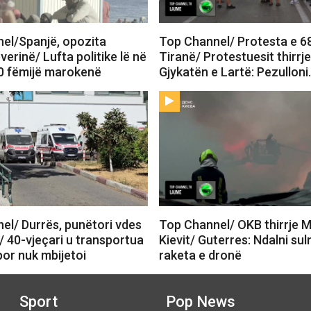
el/Spanjë, opozita
Top Channel/ Protesta e 6
verinë/ Lufta politike lë në
Tiranë/ Protestuesit thirrj
0 fëmijë marokenë
Gjykatën e Lartë: Pezullon
el/ Durrës, punëtori vdes
Top Channel/ OKB thirrje 
/ 40-vjeçari u transportua
Kievit/ Guterres: Ndalni su
 por nuk mbijetoi
raketa e dronë
Sport
Pop News