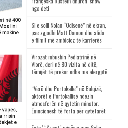
Françeska Rustem dhuron ‘show’
nga deti
ri në 400
Si e solli Nolan “Odisenë” në ekran,
Mos lini
pse zgjodhi Matt Damon dhe sfida
ë makinë
e filmit më ambicioz të karrierës
Virozat mbushin Pediatrinë në
Vlorë, deri në 80 vizita në ditë,
fëmijët të prekur edhe me alergjitë
“Verë dhe Portokalle” në Bulqizë,
aktorët e Portokallisë ndezin
atmosferën në qytetin minator.
ë vapës,
Emocionesh të forta për qytetarët
 rrisin
dekjet e
Foto/ “Kriset” miqësia mes Selin