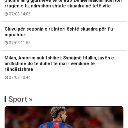
Shumë larg gjurmëve të të atit/ Daniel Maldini ndërton
rrugën e tij, ndryshon shtatë skuadra në tetë vite
07/08 14:05
Chivu për sezonin e ri: Interi është skuadra për t’u
mposhtur
07/08 11:53
Milan, Amorim nuk fshihet: Synojmë titullin, javën e
ardhshme do të duhet të marr vendime të
rëndësishme
07/08 10:44
Sport »