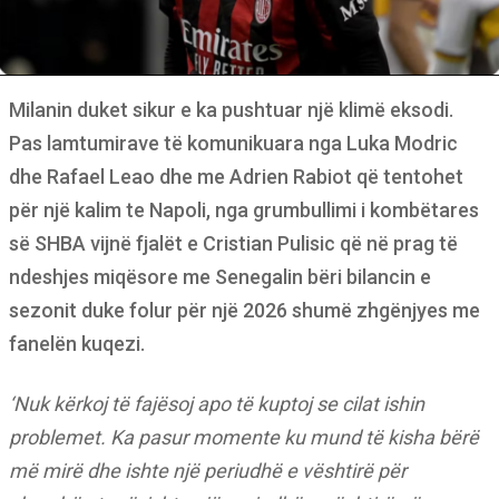
Milanin duket sikur e ka pushtuar një klimë eksodi.
Pas lamtumirave të komunikuara nga Luka Modric
dhe Rafael Leao dhe me Adrien Rabiot që tentohet
për një kalim te Napoli, nga grumbullimi i kombëtares
së SHBA vijnë fjalët e Cristian Pulisic që në prag të
ndeshjes miqësore me Senegalin bëri bilancin e
sezonit duke folur për një 2026 shumë zhgënjyes me
fanelën kuqezi.
‘Nuk kërkoj të fajësoj apo të kuptoj se cilat ishin
problemet. Ka pasur momente ku mund të kisha bërë
më mirë dhe ishte një periudhë e vështirë për