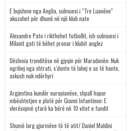
E bujshme nga Anglia, sulmuesi i “Tre Luanëve”
akuzohet për dhunë në një klub nate
Alexandre Pato i rikthehet futbollit, ish-sulmuesi i
Milanit gati të bëhet pronar i klubit anglez
Dëshmia tronditëse në gjyqin për Maradonën: Nuk
ngrihej nga shtrati, s’donte të lahej e as të hante,
askush nuk ndërhyri
Argjentina kundër europianëve, shpall hapur
mbështetjen e plotë për Gianni Infantinon: E
vlerësojmë çfarë ka bërë në 10 vitet e fundit
Shumë larg gjurmëve të të atit/ Daniel Maldini