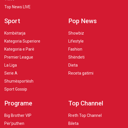
Top News LIVE
Sport
Pop News
Kombëtarja
Showbiz
Kategoria Superiore
Lifestyle
Kategoria e Parë
Fashion
Premier League
Shëndeti
La Liga
Dieta
Serie A
Receta gatimi
Shumësportësh
Sport Gossip
Programe
Top Channel
Big Brother VIP
Rreth Top Channel
Për’puthen
Bileta