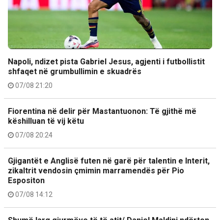
Napoli, ndizet pista Gabriel Jesus, agjenti i futbollistit
shfaqet në grumbullimin e skuadrës
07/08 21:20
Fiorentina në delir për Mastantuonon: Të gjithë më
këshilluan të vij këtu
07/08 20:24
Gjigantët e Anglisë futen në garë për talentin e Interit,
zikaltrit vendosin çmimin marramendës për Pio
Espositon
07/08 14:12