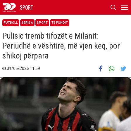
SPORT
FUTBOLL
SERIE A
SPORT
TË FUNDIT
Pulisic tremb tifozët e Milanit:
Periudhë e vështirë, më vjen keq, por
shikoj përpara
31/05/2026 11:59