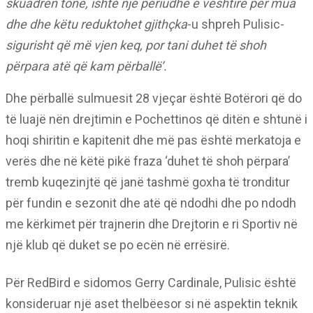
skuadrën tonë, ishte një periudhë e vështirë për mua
dhe dhe këtu reduktohet gjithçka
-u shpreh Pulisic-
sigurisht që më vjen keq, por tani duhet të shoh
përpara atë që kam përballë’.
Dhe përballë sulmuesit 28 vjeçar është Botërori që do
të luajë nën drejtimin e Pochettinos që ditën e shtunë i
hoqi shiritin e kapitenit dhe më pas është merkatoja e
verës dhe në këtë pikë fraza ‘duhet të shoh përpara’
tremb kuqezinjtë që janë tashmë goxha të tronditur
për fundin e sezonit dhe atë që ndodhi dhe po ndodh
me kërkimet për trajnerin dhe Drejtorin e ri Sportiv në
një klub që duket se po ecën në errësirë.
Për RedBird e sidomos Gerry Cardinale, Pulisic është
konsideruar një aset thelbëesor si në aspektin teknik