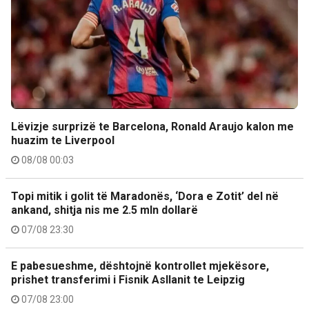
Lëvizje surprizë te Barcelona, Ronald Araujo kalon me
huazim te Liverpool
08/08 00:03
Topi mitik i golit të Maradonës, ‘Dora e Zotit’ del në
ankand, shitja nis me 2.5 mln dollarë
07/08 23:30
E pabesueshme, dështojnë kontrollet mjekësore,
prishet transferimi i Fisnik Asllanit te Leipzig
07/08 23:00