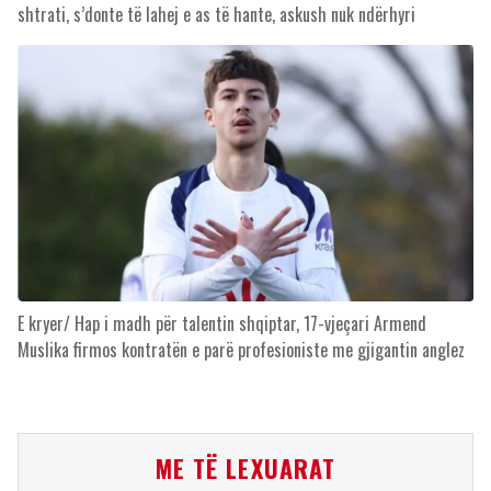
shtrati, s’donte të lahej e as të hante, askush nuk ndërhyri
E kryer/ Hap i madh për talentin shqiptar, 17-vjeçari Armend
Muslika firmos kontratën e parë profesioniste me gjigantin anglez
ME TË LEXUARAT