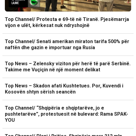
Top Channel/ Protesta e 69-të në Tiranë. Pjesëmarrja
vijon e ulët, kërkesat nuk ndryshojnë
Top Channel/ Senati amerikan miraton tarifa 500% për
naftën dhe gazin e importuar nga Rusia
Top News – Zelensky viziton për herë të parë Serbinë.
Takime me Vuçiçin në një moment delikat
Top News – Skadon afati Kushtetues. Por, Kuvendi i
Kosovën shtyn sërish seancën
Top Channel/ “Shqipëria e shqiptarëve, jo e
pushtetarëve”, protestuesit në bulevard: Rama SPAK-
YOU