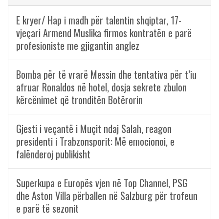
E kryer/ Hap i madh për talentin shqiptar, 17-
vjeçari Armend Muslika firmos kontratën e parë
profesioniste me gjigantin anglez
Bomba për të vrarë Messin dhe tentativa për t’iu
afruar Ronaldos në hotel, dosja sekrete zbulon
kërcënimet që tronditën Botërorin
Gjesti i veçantë i Muçit ndaj Salah, reagon
presidenti i Trabzonsporit: Më emocionoi, e
falënderoj publikisht
Superkupa e Europës vjen në Top Channel, PSG
dhe Aston Villa përballen në Salzburg për trofeun
e parë të sezonit