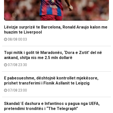
Lëvizje surprizë te Barcelona, Ronald Araujo kalon me
huazim te Liverpool
08/08 00:03
Topi mitik i golit të Maradonës, ‘Dora e Zotit’ del në
ankand, shitja nis me 2.5 mln dollarë
07/08 23:30
E pabesueshme, dështojnë kontrollet mjekësore,
prishet transferimi i Fisnik Asllanit te Leipzig
07/08 23:00
Skandal/ E dashura e Infantinos u pagua nga UEFA,
pretendimi tronditës i “The Telegraph”