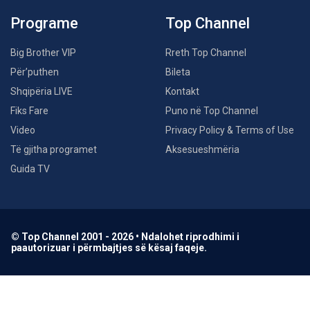
Programe
Top Channel
Big Brother VIP
Rreth Top Channel
Për’puthen
Bileta
Shqipëria LIVE
Kontakt
Fiks Fare
Puno në Top Channel
Video
Privacy Policy & Terms of Use
Të gjitha programet
Aksesueshmëria
Guida TV
© Top Channel 2001 - 2026 • Ndalohet riprodhimi i
paautorizuar i përmbajtjes së kësaj faqeje.