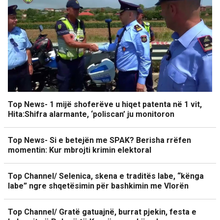
Top News- 1 mijë shoferëve u hiqet patenta në 1 vit,
Hita:Shifra alarmante, ‘poliscan’ ju monitoron
Top News- Si e betejën me SPAK? Berisha rrëfen
momentin: Kur mbrojti krimin elektoral
Top Channel/ Selenica, skena e traditës labe, “kënga
labe” ngre shqetësimin për bashkimin me Vlorën
Top Channel/ Gratë gatuajnë, burrat pjekin, festa e