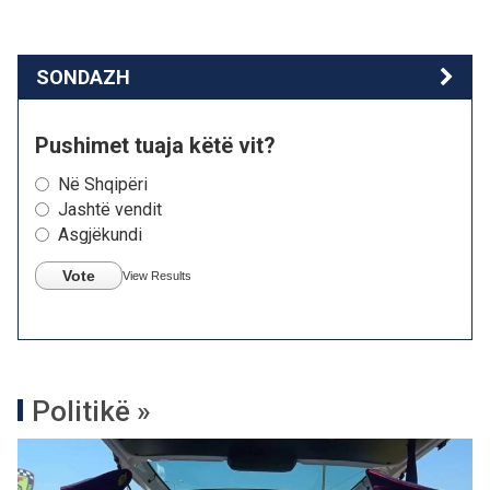
SONDAZH
Pushimet tuaja këtë vit?
Në Shqipëri
Jashtë vendit
Asgjëkundi
Vote
View Results
Politikë »