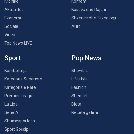
Kronikë
Koment
Aktualitet
Kosova dhe Rajoni
Ekonomi
Shkencë dhe Teknologji
Sociale
Auto
Video
Top News LIVE
Sport
Pop News
Kombëtarja
Showbiz
Kategoria Superiore
Lifestyle
Kategoria e Parë
Fashion
Premier League
Shëndeti
La Liga
Dieta
Serie A
Receta gatimi
Shumësportësh
Sport Gossip