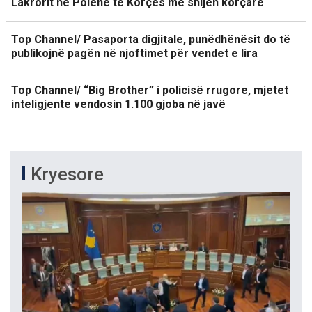
Lakrorit në Polenë të Korçës me shijen korçare
Top Channel/ Pasaporta digjitale, punëdhënësit do të
publikojnë pagën në njoftimet për vendet e lira
Top Channel/ “Big Brother” i policisë rrugore, mjetet
inteligjente vendosin 1.100 gjoba në javë
Kryesore