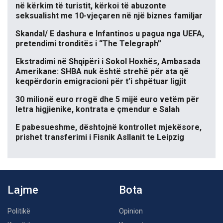
në kërkim të turistit, kërkoi të abuzonte
seksualisht me 10-vjeçaren në një biznes familjar
Skandal/ E dashura e Infantinos u pagua nga UEFA,
pretendimi tronditës i “The Telegraph”
Ekstradimi në Shqipëri i Sokol Hoxhës, Ambasada
Amerikane: SHBA nuk është strehë për ata që
keqpërdorin emigracioni për t’i shpëtuar ligjit
30 milionë euro rrogë dhe 5 mijë euro vetëm për
letra higjienike, kontrata e çmendur e Salah
E pabesueshme, dështojnë kontrollet mjekësore,
prishet transferimi i Fisnik Asllanit te Leipzig
Lajme
Bota
Politikë
Opinion