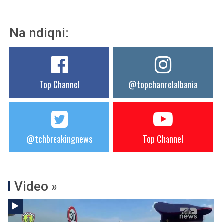
Na ndiqni:
Top Channel
@topchannelalbania
@tchbreakingnews
Top Channel
Video »