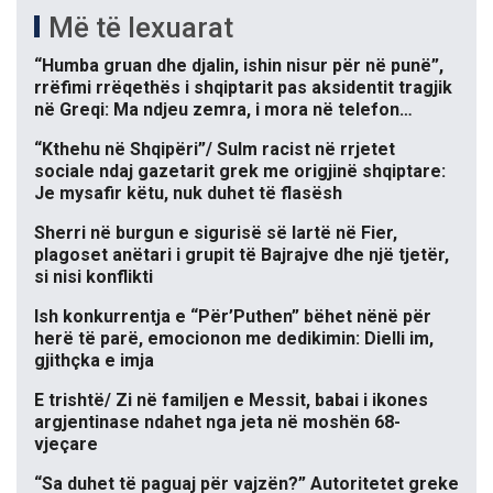
Më të lexuarat
“Humba gruan dhe djalin, ishin nisur për në punë”,
rrëfimi rrëqethës i shqiptarit pas aksidentit tragjik
në Greqi: Ma ndjeu zemra, i mora në telefon…
“Kthehu në Shqipëri”/ Sulm racist në rrjetet
sociale ndaj gazetarit grek me origjinë shqiptare:
Je mysafir këtu, nuk duhet të flasësh
Sherri në burgun e sigurisë së lartë në Fier,
plagoset anëtari i grupit të Bajrajve dhe një tjetër,
si nisi konflikti
Ish konkurrentja e “Për’Puthen” bëhet nënë për
herë të parë, emocionon me dedikimin: Dielli im,
gjithçka e imja
E trishtë/ Zi në familjen e Messit, babai i ikones
argjentinase ndahet nga jeta në moshën 68-
vjeçare
“Sa duhet të paguaj për vajzën?” Autoritetet greke