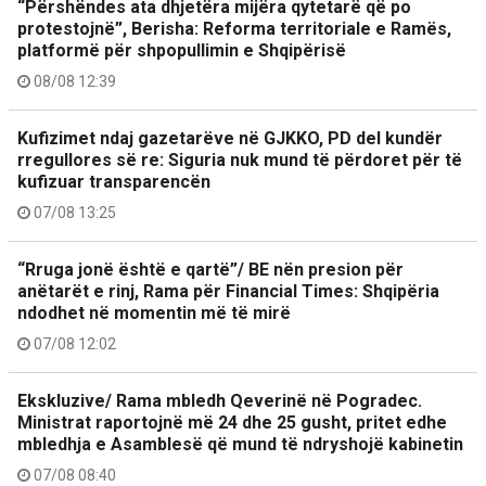
“Përshëndes ata dhjetëra mijëra qytetarë që po
protestojnë”, Berisha: Reforma territoriale e Ramës,
platformë për shpopullimin e Shqipërisë
08/08 12:39
Kufizimet ndaj gazetarëve në GJKKO, PD del kundër
rregullores së re: Siguria nuk mund të përdoret për të
kufizuar transparencën
07/08 13:25
“Rruga jonë është e qartë”/ BE nën presion për
anëtarët e rinj, Rama për Financial Times: Shqipëria
ndodhet në momentin më të mirë
07/08 12:02
Ekskluzive/ Rama mbledh Qeverinë në Pogradec.
Ministrat raportojnë më 24 dhe 25 gusht, pritet edhe
mbledhja e Asamblesë që mund të ndryshojë kabinetin
07/08 08:40