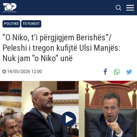
POLITIKË
TË FUNDIT
“O Niko, t’i përgjigjem Berishës”/
Peleshi i tregon kufijtë Ulsi Manjës:
Nuk jam “o Niko” unë
14/05/2026 12:00