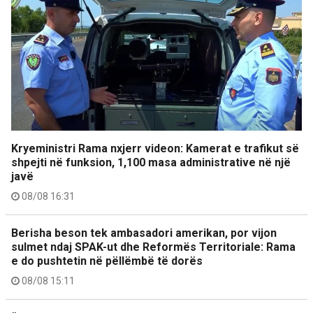
Kryeministri Rama nxjerr videon: Kamerat e trafikut së
shpejti në funksion, 1,100 masa administrative në një
javë
08/08 16:31
Berisha beson tek ambasadori amerikan, por vijon
sulmet ndaj SPAK-ut dhe Reformës Territoriale: Rama
e do pushtetin në pëllëmbë të dorës
08/08 15:11