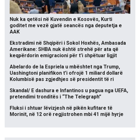
Nuk ka qetësi në Kuvendin e Kosovës, Kurti
goditet me vezë gjatë seancës nga deputetja e
AAK
Ekstradimi në Shqipëri i Sokol Hoxhës, Ambasada
Amerikane: SHBA nuk është strehë për ata që
keqpërdorin emigracioni për t’i shpëtuar ligjit
Abelardo de la Espriela u mbështet nga Trump,
Uashingtoni planifikon t’i ofrojë 1 miliard dollarë
Kolumbisë pas zgjedhjes së presidentit të ri
Skandal/ E dashura e Infantinos u pagua nga UEFA,
pretendimi tronditës i “The Telegraph”
Fluksi i shtuar lëvizjesh në pikën kufitare të
Morinit, në 12 orë regjistrohen mbi 41 mijë hyrje