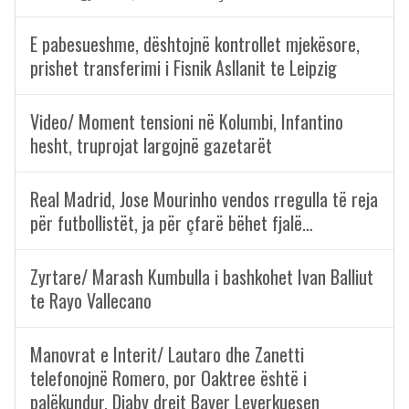
E pabesueshme, dështojnë kontrollet mjekësore,
prishet transferimi i Fisnik Asllanit te Leipzig
Video/ Moment tensioni në Kolumbi, Infantino
hesht, truprojat largojnë gazetarët
Real Madrid, Jose Mourinho vendos rregulla të reja
për futbollistët, ja për çfarë bëhet fjalë…
Zyrtare/ Marash Kumbulla i bashkohet Ivan Balliut
te Rayo Vallecano
Manovrat e Interit/ Lautaro dhe Zanetti
telefonojnë Romero, por Oaktree është i
palëkundur, Diaby drejt Bayer Leverkuesen