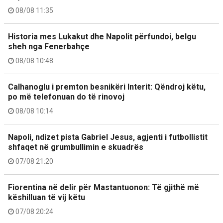
08/08 11:35
Historia mes Lukakut dhe Napolit përfundoi, belgu
sheh nga Fenerbahçe
08/08 10:48
Calhanoglu i premton besnikëri Interit: Qëndroj këtu,
po më telefonuan do të rinovoj
08/08 10:14
Napoli, ndizet pista Gabriel Jesus, agjenti i futbollistit
shfaqet në grumbullimin e skuadrës
07/08 21:20
Fiorentina në delir për Mastantuonon: Të gjithë më
këshilluan të vij këtu
07/08 20:24