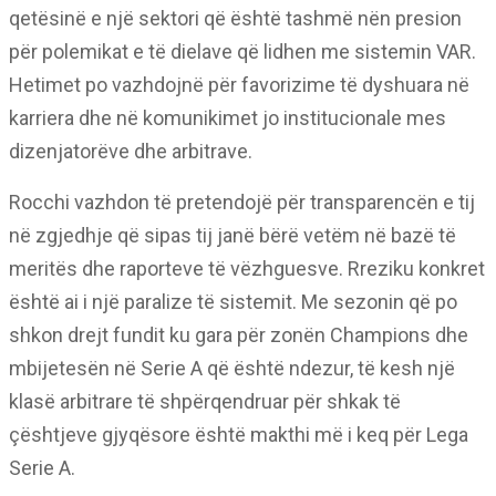
qetësinë e një sektori që është tashmë nën presion
për polemikat e të dielave që lidhen me sistemin VAR.
Hetimet po vazhdojnë për favorizime të dyshuara në
karriera dhe në komunikimet jo institucionale mes
dizenjatorëve dhe arbitrave.
Rocchi vazhdon të pretendojë për transparencën e tij
në zgjedhje që sipas tij janë bërë vetëm në bazë të
meritës dhe raporteve të vëzhguesve. Rreziku konkret
është ai i një paralize të sistemit. Me sezonin që po
shkon drejt fundit ku gara për zonën Champions dhe
mbijetesën në Serie A që është ndezur, të kesh një
klasë arbitrare të shpërqendruar për shkak të
çështjeve gjyqësore është makthi më i keq për Lega
Serie A.