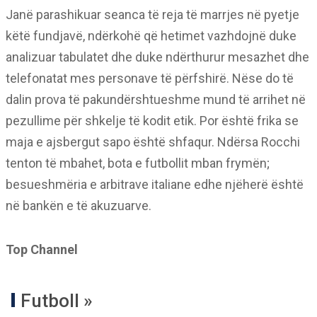
Janë parashikuar seanca të reja të marrjes në pyetje
këtë fundjavë, ndërkohë që hetimet vazhdojnë duke
analizuar tabulatet dhe duke ndërthurur mesazhet dhe
telefonatat mes personave të përfshirë. Nëse do të
dalin prova të pakundërshtueshme mund të arrihet në
pezullime për shkelje të kodit etik. Por është frika se
maja e ajsbergut sapo është shfaqur. Ndërsa Rocchi
tenton të mbahet, bota e futbollit mban frymën;
besueshmëria e arbitrave italiane edhe njëherë është
në bankën e të akuzuarve.
Top Channel
Futboll »