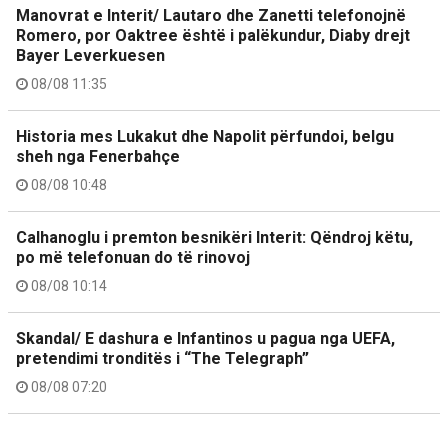
Manovrat e Interit/ Lautaro dhe Zanetti telefonojnë
Romero, por Oaktree është i palëkundur, Diaby drejt
Bayer Leverkuesen
08/08 11:35
Historia mes Lukakut dhe Napolit përfundoi, belgu
sheh nga Fenerbahçe
08/08 10:48
Calhanoglu i premton besnikëri Interit: Qëndroj këtu,
po më telefonuan do të rinovoj
08/08 10:14
Skandal/ E dashura e Infantinos u pagua nga UEFA,
pretendimi tronditës i “The Telegraph”
08/08 07:20