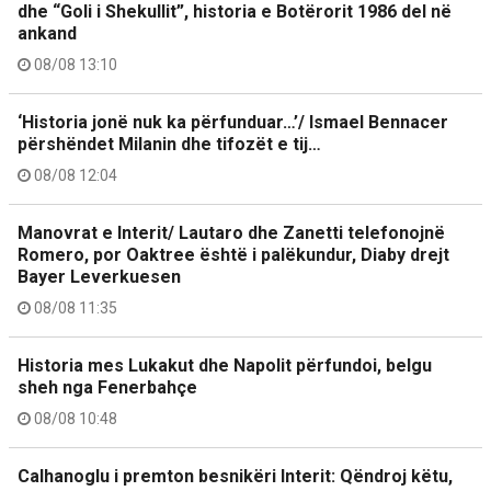
dhe “Goli i Shekullit”, historia e Botërorit 1986 del në
ankand
08/08 13:10
‘Historia jonë nuk ka përfunduar…’/ Ismael Bennacer
përshëndet Milanin dhe tifozët e tij…
08/08 12:04
Manovrat e Interit/ Lautaro dhe Zanetti telefonojnë
Romero, por Oaktree është i palëkundur, Diaby drejt
Bayer Leverkuesen
08/08 11:35
Historia mes Lukakut dhe Napolit përfundoi, belgu
sheh nga Fenerbahçe
08/08 10:48
Calhanoglu i premton besnikëri Interit: Qëndroj këtu,