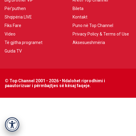
Big Brother VIP
Rreth Top Channel
Për’puthen
Bileta
Shqipëria LIVE
Kontakt
Fiks Fare
Puno në Top Channel
Video
Privacy Policy & Terms of Use
Të gjitha programet
Aksesueshmëria
Guida TV
© Top Channel 2001 - 2026 • Ndalohet riprodhimi i
paautorizuar i përmbajtjes së kësaj faqeje.
Accessibility