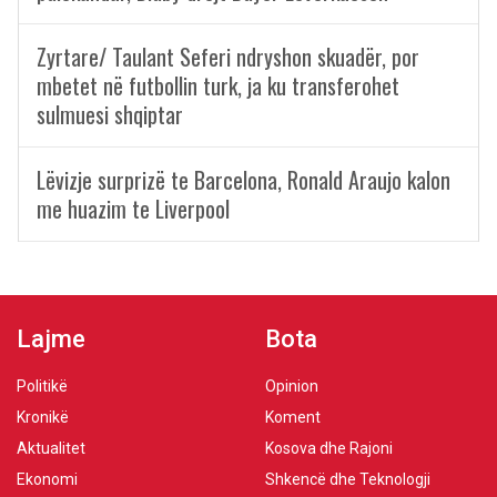
Zyrtare/ Taulant Seferi ndryshon skuadër, por
mbetet në futbollin turk, ja ku transferohet
sulmuesi shqiptar
Lëvizje surprizë te Barcelona, Ronald Araujo kalon
me huazim te Liverpool
Lajme
Bota
Politikë
Opinion
Kronikë
Koment
Aktualitet
Kosova dhe Rajoni
Ekonomi
Shkencë dhe Teknologji