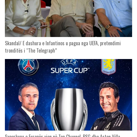
Skandal/ E dashura e Infantinos u pagua nga UEFA, pretendimi
tronditës i “The Telegraph”
Superkupa e Europës vjen në Top Channel, PSG dhe Aston Villa