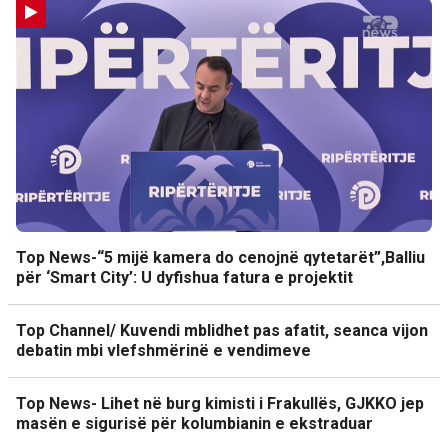
Top News-“5 mijë kamera do cenojnë qytetarët”,Balliu
për ‘Smart City’: U dyfishua fatura e projektit
Top Channel/ Kuvendi mblidhet pas afatit, seanca vijon
debatin mbi vlefshmërinë e vendimeve
Top News- Lihet në burg kimisti i Frakullës, GJKKO jep
masën e sigurisë për kolumbianin e ekstraduar