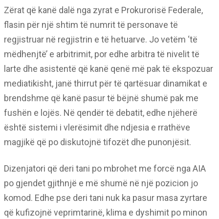
Zërat që kanë dalë nga zyrat e Prokurorisë Federale,
flasin për një shtim të numrit të personave të
regjistruar në regjistrin e të hetuarve. Jo vetëm ‘të
mëdhenjtë’ e arbitrimit, por edhe arbitra të nivelit të
larte dhe asistentë që kanë qenë më pak të ekspozuar
mediatikisht, janë thirrut për të qartësuar dinamikat e
brendshme që kanë pasur të bëjnë shumë pak me
fushën e lojës. Në qendër të debatit, edhe njëherë
është sistemi i vlerësimit dhe ndjesia e rrathëve
magjikë që po diskutojnë tifozët dhe punonjësit.
Dizenjatori që deri tani po mbrohet me forcë nga AIA
po gjendet gjithnjë e më shumë në një pozicion jo
komod. Edhe pse deri tani nuk ka pasur masa zyrtare
që kufizojnë veprimtarinë, klima e dyshimit po minon