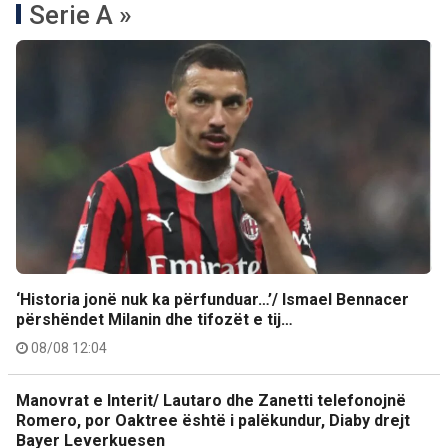
Serie A »
‘Historia jonë nuk ka përfunduar…’/ Ismael Bennacer
përshëndet Milanin dhe tifozët e tij…
08/08 12:04
Manovrat e Interit/ Lautaro dhe Zanetti telefonojnë
Romero, por Oaktree është i palëkundur, Diaby drejt
Bayer Leverkuesen