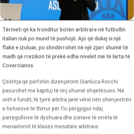
Tërmeti që ka tronditur botën arbitrare në futbollin
italian nuk po mund të pushojë. Ajo që dukej si një
flakë e izoluar, po shndërrohet në një zjarr shumë të
madh që rrezikon të prekë edhe nivelet më të larta të
Covercianos.
Çështja që përfshin dizenjatorin Gianluca Rocchi
pasurohet me kapituj të rinj shumë shqetësues. Në
orët e fundit, të tjerë arbitra janë vënë nën shënjestrën
e hetuesve të thirrur për t’iu përgjigjur ndaj
parregullsive të dyshuara dhe zonave të errëta të
menaxhimit të klasës mesatare arbitrare.