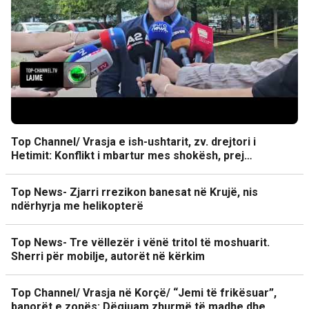
Top Channel/ Vrasja e ish-ushtarit, zv. drejtori i
Hetimit: Konflikt i mbartur mes shokësh, prej…
Top News- Zjarri rrezikon banesat në Krujë, nis
ndërhyrja me helikopterë
Top News- Tre vëllezër i vënë tritol të moshuarit.
Sherri për mobilje, autorët në kërkim
Top Channel/ Vrasja në Korçë/ “Jemi të frikësuar”,
banorët e zonës: Dëgjuam zhurmë të madhe dhe…