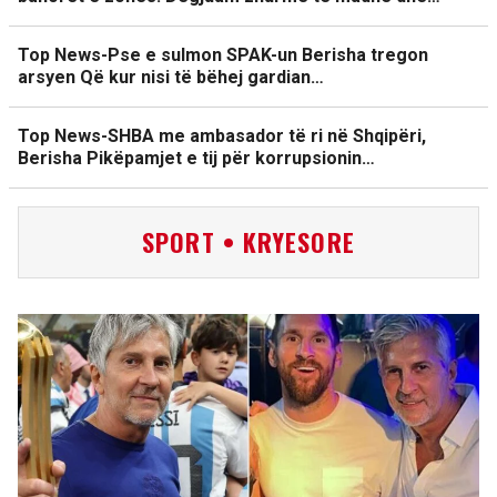
Top News-Pse e sulmon SPAK-un Berisha tregon
arsyen Që kur nisi të bëhej gardian…
Top News-SHBA me ambasador të ri në Shqipëri,
Berisha Pikëpamjet e tij për korrupsionin…
SPORT • KRYESORE