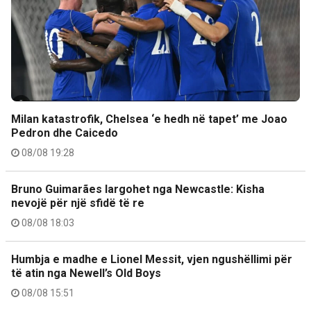
Milan katastrofik, Chelsea ‘e hedh në tapet’ me Joao
Pedron dhe Caicedo
08/08 19:28
Bruno Guimarães largohet nga Newcastle: Kisha
nevojë për një sfidë të re
08/08 18:03
Humbja e madhe e Lionel Messit, vjen ngushëllimi për
të atin nga Newell’s Old Boys
08/08 15:51