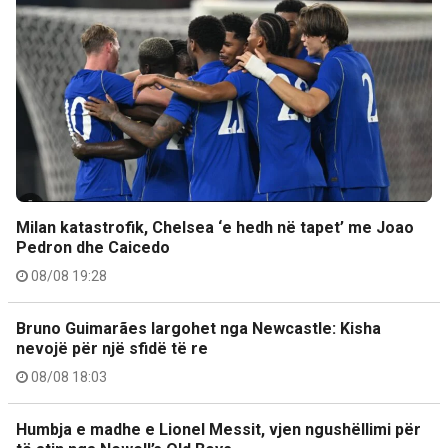
Milan katastrofik, Chelsea ‘e hedh në tapet’ me Joao
Pedron dhe Caicedo
08/08 19:28
Bruno Guimarães largohet nga Newcastle: Kisha
nevojë për një sfidë të re
08/08 18:03
Humbja e madhe e Lionel Messit, vjen ngushëllimi për