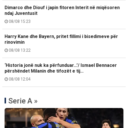
Dimarco dhe Diouf i japin fitoren Interit në miqësoren
ndaj Juventusit
08/08 15:23
Harry Kane dhe Bayern, pritet fillimi i bisedimeve për
rinovimin
08/08 13:22
‘Historia jonë nuk ka përfunduar…’/ Ismael Bennacer
përshëndet Milanin dhe tifozët e tij…
08/08 12:04
Serie A »