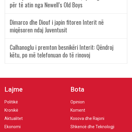
për të atin nga Newell’s Old Boys
Dimarco dhe Diouf i japin fitoren Interit në
miqësoren ndaj Juventusit
Calhanoglu i premton besnikëri Interit: Qëndroj
këtu, po më telefonuan do të rinovoj
Lajme
Bota
Politikë
Opinion
Kronikë
Koment
Aktualitet
Kosova dhe Rajoni
Ekonomi
Shkencë dhe Teknologji