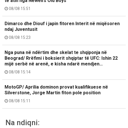
të atin nga Newell’s Old Boys
08/08 15:51
Dimarco dhe Diouf i japin fitoren Interit në miqësoren
ndaj Juventusit
08/08 15:23
Nga puna në ndërtim dhe skelat te shqiponja në
Beograd/ Rrëfimi i boksierit shqiptar të UFC: Ishin 22
mijë serbë në arenë, e kisha ndarë mendjen…
08/08 15:14
MotoGP/ Aprilia dominon provat kualifikuese në
Silverstone, Jorge Martin fiton pole position
08/08 15:11
Na ndiqni: