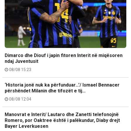
Dimarco dhe Diouf i japin fitoren Interit në miqësoren
ndaj Juventusit
08/08 15:23
‘Historia jonë nuk ka përfunduar…’/ Ismael Bennacer
përshëndet Milanin dhe tifozët e tij…
08/08 12:04
Manovrat e Interit/ Lautaro dhe Zanetti telefonojnë
Romero, por Oaktree është i palëkundur, Diaby drejt
Bayer Leverkuesen