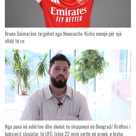
Bruno Guimarães largohet nga Newcastle: Kisha nevojë për një
sfidë të re
Nga puna në ndërtim dhe skelat te shqiponja në Beograd/ Rrëfimi i
boksierit shqiptar të UFC: Ishin 22 mijë serbë në arenë, e kisha