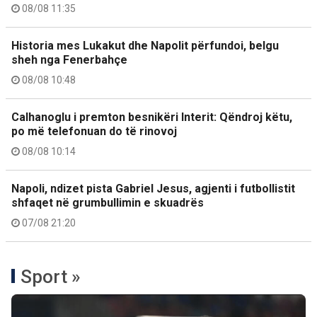
08/08 11:35
Historia mes Lukakut dhe Napolit përfundoi, belgu
sheh nga Fenerbahçe
08/08 10:48
Calhanoglu i premton besnikëri Interit: Qëndroj këtu,
po më telefonuan do të rinovoj
08/08 10:14
Napoli, ndizet pista Gabriel Jesus, agjenti i futbollistit
shfaqet në grumbullimin e skuadrës
07/08 21:20
Sport »