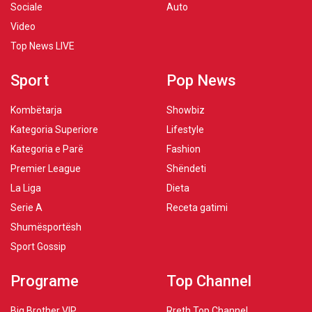
Sociale
Auto
Video
Top News LIVE
Sport
Pop News
Kombëtarja
Showbiz
Kategoria Superiore
Lifestyle
Kategoria e Parë
Fashion
Premier League
Shëndeti
La Liga
Dieta
Serie A
Receta gatimi
Shumësportësh
Sport Gossip
Programe
Top Channel
Big Brother VIP
Rreth Top Channel