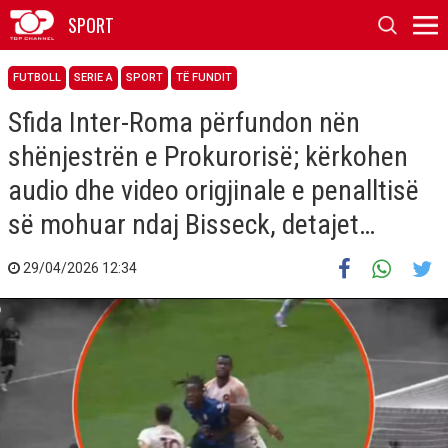
SPORT
FUTBOLL
SERIE A
SPORT
TË FUNDIT
Sfida Inter-Roma përfundon nën
shënjestrën e Prokurorisë; kërkohen
audio dhe video origjinale e penalltisë
së mohuar ndaj Bisseck, detajet…
29/04/2026 12:34