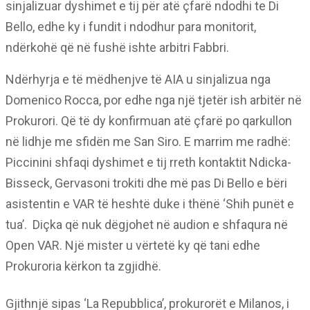
sinjalizuar dyshimet e tij për atë çfarë ndodhi te Di
Bello, edhe ky i fundit i ndodhur para monitorit,
ndërkohë që në fushë ishte arbitri Fabbri.
Ndërhyrja e të mëdhenjve të AIA u sinjalizua nga
Domenico Rocca, por edhe nga një tjetër ish arbitër në
Prokurori. Që të dy konfirmuan atë çfarë po qarkullon
në lidhje me sfidën me San Siro. E marrim me radhë:
Piccinini shfaqi dyshimet e tij rreth kontaktit Ndicka-
Bisseck, Gervasoni trokiti dhe më pas Di Bello e bëri
asistentin e VAR të heshtë duke i thënë ‘Shih punët e
tua’.
Diçka që nuk dëgjohet në audion e shfaqura në
Open VAR. Një mister u vërtetë ky që tani edhe
Prokuroria kërkon ta zgjidhë.
Gjithnjë sipas ‘La Repubblica’, prokurorët e Milanos, i