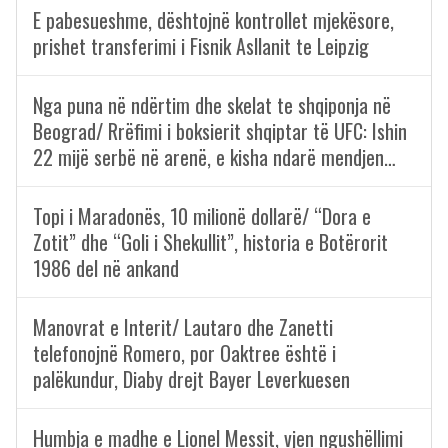
E pabesueshme, dështojnë kontrollet mjekësore,
prishet transferimi i Fisnik Asllanit te Leipzig
Nga puna në ndërtim dhe skelat te shqiponja në
Beograd/ Rrëfimi i boksierit shqiptar të UFC: Ishin
22 mijë serbë në arenë, e kisha ndarë mendjen…
Topi i Maradonës, 10 milionë dollarë/ “Dora e
Zotit” dhe “Goli i Shekullit”, historia e Botërorit
1986 del në ankand
Manovrat e Interit/ Lautaro dhe Zanetti
telefonojnë Romero, por Oaktree është i
palëkundur, Diaby drejt Bayer Leverkuesen
Humbja e madhe e Lionel Messit, vjen ngushëllimi