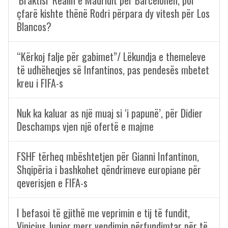
‘Braktisi’ Realin e Madridit për Barcelonën, por
çfarë kishte thënë Rodri përpara dy vitesh për Los
Blancos?
“Kërkoj falje për gabimet”/ Lëkundja e themeleve
të udhëheqjes së Infantinos, pas pendesës mbetet
kreu i FIFA-s
Nuk ka kaluar as një muaj si ‘i papunë’, për Didier
Deschamps vjen një ofertë e majme
FSHF tërheq mbështetjen për Gianni Infantinon,
Shqipëria i bashkohet qëndrimeve europiane për
qeverisjen e FIFA-s
I befasoi të gjithë me veprimin e tij të fundit,
Vinicius Junior merr vendimin përfundimtar për të