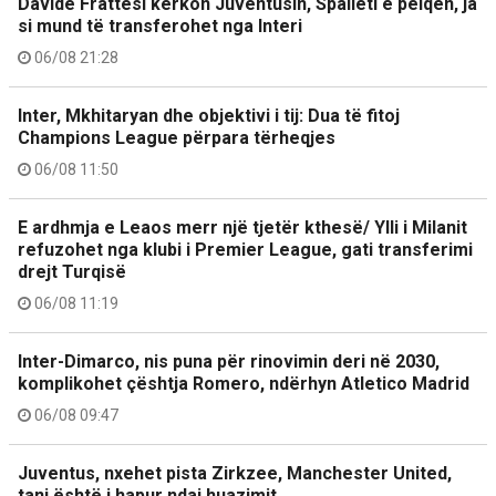
Davide Frattesi kërkon Juventusin, Spalleti e pëlqen, ja
si mund të transferohet nga Interi
06/08 21:28
Inter, Mkhitaryan dhe objektivi i tij: Dua të fitoj
Champions League përpara tërheqjes
06/08 11:50
E ardhmja e Leaos merr një tjetër kthesë/ Ylli i Milanit
refuzohet nga klubi i Premier League, gati transferimi
drejt Turqisë
06/08 11:19
Inter-Dimarco, nis puna për rinovimin deri në 2030,
komplikohet çështja Romero, ndërhyn Atletico Madrid
06/08 09:47
Juventus, nxehet pista Zirkzee, Manchester United,
tani është i hapur ndaj huazimit