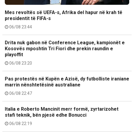
Mes revoltës së UEFA-s, Afrika del hapur në krah të
presidentit të FIFA-s
06/08 23:44
Drita nuk gabon në Conference League, kampionët e
Kosovës mposhtin Tri Fiori dhe prekin raundin e
playoffit
06/08 23:20
Pas protestës në Kupën e Azisë, dy futbolliste iraniane
marrin nënshtetësinë australiane
06/08 22:47
Italia e Roberto Mancinit merr formë, zyrtarizohet
stafi teknik, bën pjesë edhe Bonucci
06/08 22:19