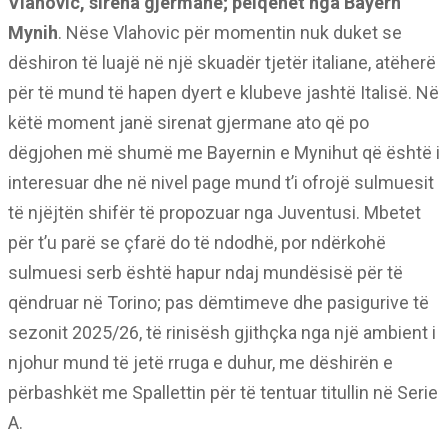
Vlahovic, sirena gjermane; pëlqehet nga Bayern
Mynih
. Nëse Vlahovic për momentin nuk duket se
dëshiron të luajë në një skuadër tjetër italiane, atëherë
për të mund të hapen dyert e klubeve jashtë Italisë. Në
këtë moment janë sirenat gjermane ato që po
dëgjohen më shumë me Bayernin e Mynihut që është i
interesuar dhe në nivel page mund t’i ofrojë sulmuesit
të njëjtën shifër të propozuar nga Juventusi. Mbetet
për t’u parë se çfarë do të ndodhë, por ndërkohë
sulmuesi serb është hapur ndaj mundësisë për të
qëndruar në Torino; pas dëmtimeve dhe pasigurive të
sezonit 2025/26, të rinisësh gjithçka nga një ambient i
njohur mund të jetë rruga e duhur, me dëshirën e
përbashkët me Spallettin për të tentuar titullin në Serie
A.