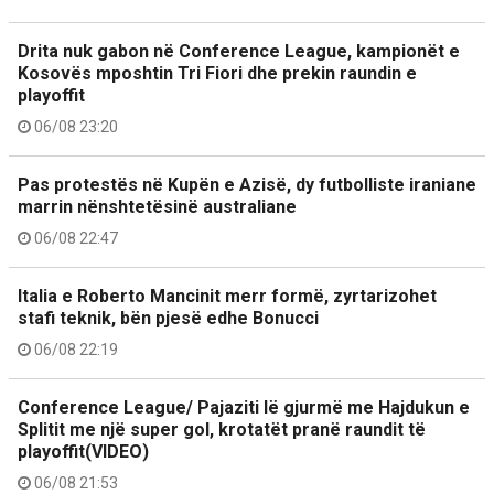
Drita nuk gabon në Conference League, kampionët e
Kosovës mposhtin Tri Fiori dhe prekin raundin e
playoffit
06/08 23:20
Pas protestës në Kupën e Azisë, dy futbolliste iraniane
marrin nënshtetësinë australiane
06/08 22:47
Italia e Roberto Mancinit merr formë, zyrtarizohet
stafi teknik, bën pjesë edhe Bonucci
06/08 22:19
Conference League/ Pajaziti lë gjurmë me Hajdukun e
Splitit me një super gol, krotatët pranë raundit të
playoffit(VIDEO)
06/08 21:53