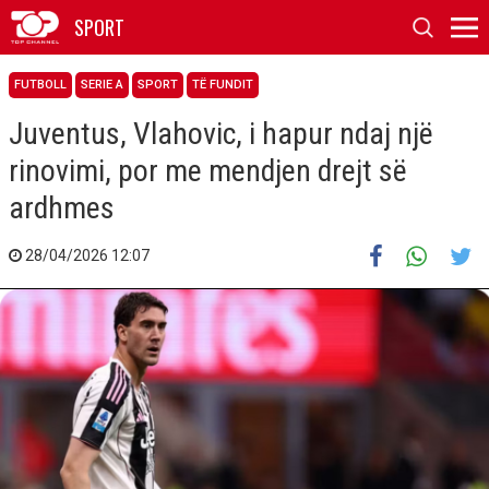
SPORT
FUTBOLL
SERIE A
SPORT
TË FUNDIT
Juventus, Vlahovic, i hapur ndaj një
rinovimi, por me mendjen drejt së
ardhmes
28/04/2026 12:07