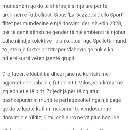
mundshëm që do të shërbejë si një urë për të
ardhmen e futbollistit. Sipas ‘La Gazzetta Dello Sport’,
flitet për mundësinë e një rinovimi deri në vitin 2028,
për të qenë sërish në qendër të një ambienti të njohur.
Edhe rilindja kolektive
e shkaktuar nga Spalletti mund
të jetë një faktor pozitiv për Vlahovic që nuk e ka
ndjerë kurrë veten jashtë grupit
Drejtuesit e klubit bardhezi janë në kontakt me
agjentët dhe babain e futbollistit, Milos, vendimtar në
zgjedhjet e të birit. Zgjedhja për të zgjatur
bashkëpunimin mund të përfaqësohet nga një pagë
që do të kapte kufirin maksimal të vendosur me
rinovimin e Yildiz; 6 milionë euro në vit plus bonuse.