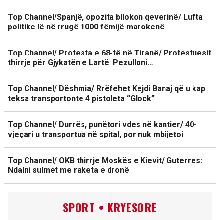
Top Channel/Spanjë, opozita bllokon qeverinë/ Lufta
politike lë në rrugë 1000 fëmijë marokenë
Top Channel/ Protesta e 68-të në Tiranë/ Protestuesit
thirrje për Gjykatën e Lartë: Pezulloni…
Top Channel/ Dëshmia/ Rrëfehet Kejdi Banaj që u kap
teksa transportonte 4 pistoleta “Glock”
Top Channel/ Durrës, punëtori vdes në kantier/ 40-
vjeçari u transportua në spital, por nuk mbijetoi
Top Channel/ OKB thirrje Moskës e Kievit/ Guterres:
Ndalni sulmet me raketa e dronë
SPORT • KRYESORE