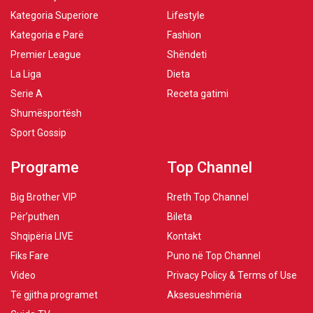
Kategoria Superiore
Lifestyle
Kategoria e Parë
Fashion
Premier League
Shëndeti
La Liga
Dieta
Serie A
Receta gatimi
Shumësportësh
Sport Gossip
Programe
Top Channel
Big Brother VIP
Rreth Top Channel
Për’puthen
Bileta
Shqipëria LIVE
Kontakt
Fiks Fare
Puno në Top Channel
Video
Privacy Policy & Terms of Use
Të gjitha programet
Aksesueshmëria