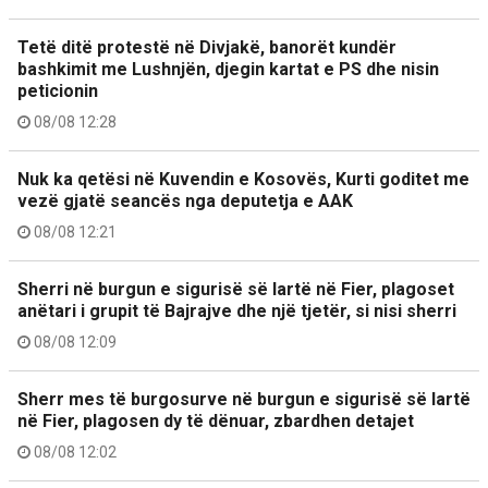
Tetë ditë protestë në Divjakë, banorët kundër
bashkimit me Lushnjën, djegin kartat e PS dhe nisin
peticionin
08/08 12:28
Nuk ka qetësi në Kuvendin e Kosovës, Kurti goditet me
vezë gjatë seancës nga deputetja e AAK
08/08 12:21
Sherri në burgun e sigurisë së lartë në Fier, plagoset
anëtari i grupit të Bajrajve dhe një tjetër, si nisi sherri
08/08 12:09
Sherr mes të burgosurve në burgun e sigurisë së lartë
në Fier, plagosen dy të dënuar, zbardhen detajet
08/08 12:02