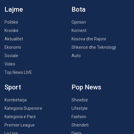
Lajme
Bota
Politikë
Opinion
Kronikë
Koment
Aktualitet
Kosova dhe Rajoni
Ekonomi
Shkencë dhe Teknologji
Sociale
Auto
Video
Top News LIVE
Sport
Pop News
Kombëtarja
Showbiz
Kategoria Superiore
Lifestyle
Kategoria e Parë
Fashion
Premier League
Shëndeti
La Liga
Dieta