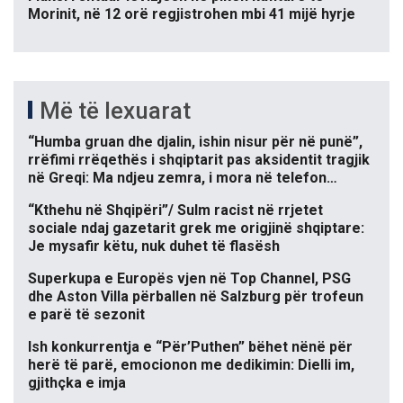
Morinit, në 12 orë regjistrohen mbi 41 mijë hyrje
Më të lexuarat
“Humba gruan dhe djalin, ishin nisur për në punë”,
rrëfimi rrëqethës i shqiptarit pas aksidentit tragjik
në Greqi: Ma ndjeu zemra, i mora në telefon…
“Kthehu në Shqipëri”/ Sulm racist në rrjetet
sociale ndaj gazetarit grek me origjinë shqiptare:
Je mysafir këtu, nuk duhet të flasësh
Superkupa e Europës vjen në Top Channel, PSG
dhe Aston Villa përballen në Salzburg për trofeun
e parë të sezonit
Ish konkurrentja e “Për’Puthen” bëhet nënë për
herë të parë, emocionon me dedikimin: Dielli im,
gjithçka e imja