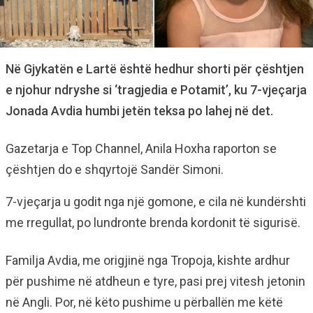
Në Gjykatën e Lartë është hedhur shorti për çështjen
e njohur ndryshe si ‘tragjedia e Potamit’, ku 7-vjeçarja
Jonada Avdia humbi jetën teksa po lahej në det.
Gazetarja e Top Channel, Anila Hoxha raporton se
çështjen do e shqyrtojë Sandër Simoni.
7-vjeçarja u godit nga një gomone, e cila në kundërshti
me rregullat, po lundronte brenda kordonit të sigurisë.
Familja Avdia, me origjinë nga Tropoja, kishte ardhur
për pushime në atdheun e tyre, pasi prej vitesh jetonin
në Angli. Por, në këto pushime u përballën me këtë