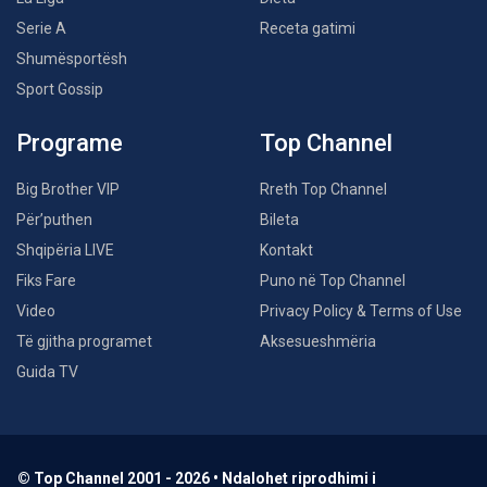
Serie A
Receta gatimi
Shumësportësh
Sport Gossip
Programe
Top Channel
Big Brother VIP
Rreth Top Channel
Për’puthen
Bileta
Shqipëria LIVE
Kontakt
Fiks Fare
Puno në Top Channel
Video
Privacy Policy & Terms of Use
Të gjitha programet
Aksesueshmëria
Guida TV
© Top Channel 2001 - 2026 • Ndalohet riprodhimi i