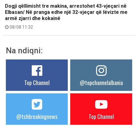
Dogji qëllimisht tre makina, arrestohet 43-vjeçari në
Elbasan/ Në pranga edhe një 32-vjeçar që lëvizte me
armë zjarri dhe kokainë
08/08 11:32
Na ndiqni:
Top Channel
@topchannelalbania
@tchbreakingnews
Top Channel