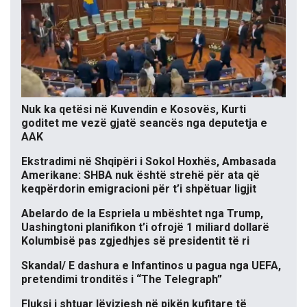
Nuk ka qetësi në Kuvendin e Kosovës, Kurti
goditet me vezë gjatë seancës nga deputetja e
AAK
Ekstradimi në Shqipëri i Sokol Hoxhës, Ambasada
Amerikane: SHBA nuk është strehë për ata që
keqpërdorin emigracioni për t’i shpëtuar ligjit
Abelardo de la Espriela u mbështet nga Trump,
Uashingtoni planifikon t’i ofrojë 1 miliard dollarë
Kolumbisë pas zgjedhjes së presidentit të ri
Skandal/ E dashura e Infantinos u pagua nga UEFA,
pretendimi tronditës i “The Telegraph”
Fluksi i shtuar lëvizjesh në pikën kufitare të