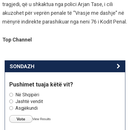
tragjedi, që u shkaktua nga polici Arjan Tase, i cili
akuzohet për veprën penale të “Vrasje me dashje” në
mënyrë indirekte parashikuar nga neni 76 i Kodit Penal.
Top Channel
SONDAZH
Pushimet tuaja këtë vit?
Në Shqipëri
Jashtë vendit
Asgjëkundi
Vote
View Results