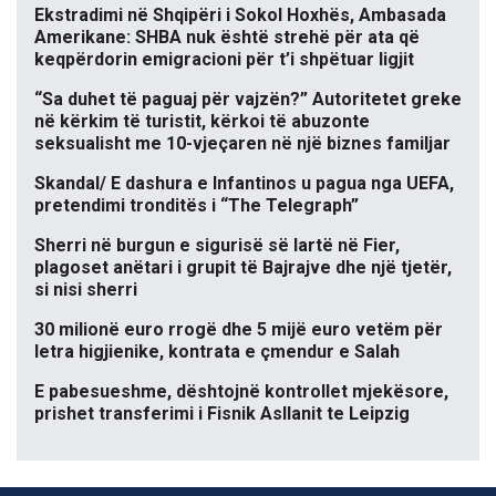
Ekstradimi në Shqipëri i Sokol Hoxhës, Ambasada
Amerikane: SHBA nuk është strehë për ata që
keqpërdorin emigracioni për t’i shpëtuar ligjit
“Sa duhet të paguaj për vajzën?” Autoritetet greke
në kërkim të turistit, kërkoi të abuzonte
seksualisht me 10-vjeçaren në një biznes familjar
Skandal/ E dashura e Infantinos u pagua nga UEFA,
pretendimi tronditës i “The Telegraph”
Sherri në burgun e sigurisë së lartë në Fier,
plagoset anëtari i grupit të Bajrajve dhe një tjetër,
si nisi sherri
30 milionë euro rrogë dhe 5 mijë euro vetëm për
letra higjienike, kontrata e çmendur e Salah
E pabesueshme, dështojnë kontrollet mjekësore,
prishet transferimi i Fisnik Asllanit te Leipzig