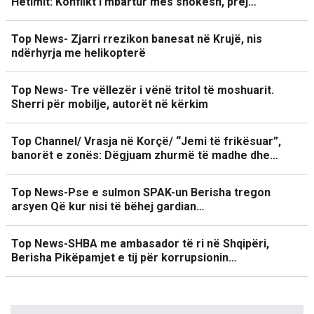
Hetimit: Konflikt i mbartur mes shokësh, prej…
Top News- Zjarri rrezikon banesat në Krujë, nis
ndërhyrja me helikopterë
Top News- Tre vëllezër i vënë tritol të moshuarit.
Sherri për mobilje, autorët në kërkim
Top Channel/ Vrasja në Korçë/ “Jemi të frikësuar”,
banorët e zonës: Dëgjuam zhurmë të madhe dhe…
Top News-Pse e sulmon SPAK-un Berisha tregon
arsyen Që kur nisi të bëhej gardian…
Top News-SHBA me ambasador të ri në Shqipëri,
Berisha Pikëpamjet e tij për korrupsionin…