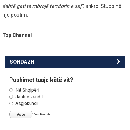
është gati të mbrojë territorin e saj”,
shkroi Stubb në
një postim.
Top Channel
SONDAZH
Pushimet tuaja këtë vit?
Në Shqipëri
Jashtë vendit
Asgjëkundi
Vote
View Results