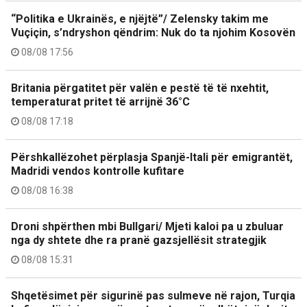
“Politika e Ukrainës, e njëjtë”/ Zelensky takim me
Vuçiçin, s’ndryshon qëndrim: Nuk do ta njohim Kosovën
08/08 17:56
Britania përgatitet për valën e pestë të të nxehtit,
temperaturat pritet të arrijnë 36°C
08/08 17:18
Përshkallëzohet përplasja Spanjë-Itali për emigrantët,
Madridi vendos kontrolle kufitare
08/08 16:38
Droni shpërthen mbi Bullgari/ Mjeti kaloi pa u zbuluar
nga dy shtete dhe ra pranë gazsjellësit strategjik
08/08 15:31
Shqetësimet për sigurinë pas sulmeve në rajon, Turqia