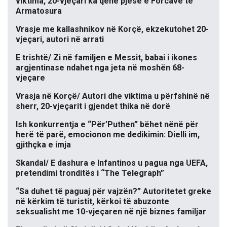
viktima, 20-vjeçari ka qenë pjesë e Forcave të
Armatosura
Vrasje me kallashnikov në Korçë, ekzekutohet 20-
vjeçari, autori në arrati
E trishtë/ Zi në familjen e Messit, babai i ikones
argjentinase ndahet nga jeta në moshën 68-
vjeçare
Vrasja në Korçë/ Autori dhe viktima u përfshinë në
sherr, 20-vjeçarit i gjendet thika në dorë
Ish konkurrentja e “Për’Puthen” bëhet nënë për
herë të parë, emocionon me dedikimin: Dielli im,
gjithçka e imja
Skandal/ E dashura e Infantinos u pagua nga UEFA,
pretendimi tronditës i “The Telegraph”
“Sa duhet të paguaj për vajzën?” Autoritetet greke
në kërkim të turistit, kërkoi të abuzonte
seksualisht me 10-vjeçaren në një biznes familjar