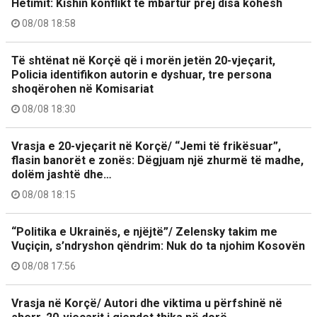
Hetimit: Kishin konflikt të mbartur prej disa kohësh
08/08 18:58
Të shtënat në Korçë që i morën jetën 20-vjeçarit,
Policia identifikon autorin e dyshuar, tre persona
shoqërohen në Komisariat
08/08 18:30
Vrasja e 20-vjeçarit në Korçë/ “Jemi të frikësuar”,
flasin banorët e zonës: Dëgjuam një zhurmë të madhe,
dolëm jashtë dhe…
08/08 18:15
“Politika e Ukrainës, e njëjtë”/ Zelensky takim me
Vuçiçin, s’ndryshon qëndrim: Nuk do ta njohim Kosovën
08/08 17:56
Vrasja në Korçë/ Autori dhe viktima u përfshinë në