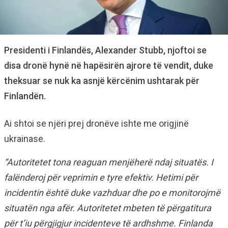
Presidenti i Finlandës, Alexander Stubb, njoftoi se
disa dronë hynë në hapësirën ajrore të vendit, duke
theksuar se nuk ka asnjë kërcënim ushtarak për
Finlandën.
Ai shtoi se njëri prej dronëve ishte me origjinë
ukrainase.
“Autoritetet tona reaguan menjëherë ndaj situatës. I
falënderoj për veprimin e tyre efektiv. Hetimi për
incidentin është duke vazhduar dhe po e monitorojmë
situatën nga afër. Autoritetet mbeten të përgatitura
për t’iu përgjigjur incidenteve të ardhshme. Finlanda