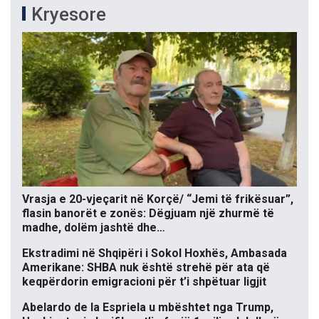
Kryesore
Vrasja e 20-vjeçarit në Korçë/ “Jemi të frikësuar”,
flasin banorët e zonës: Dëgjuam një zhurmë të
madhe, dolëm jashtë dhe…
Ekstradimi në Shqipëri i Sokol Hoxhës, Ambasada
Amerikane: SHBA nuk është strehë për ata që
keqpërdorin emigracioni për t’i shpëtuar ligjit
Abelardo de la Espriela u mbështet nga Trump,