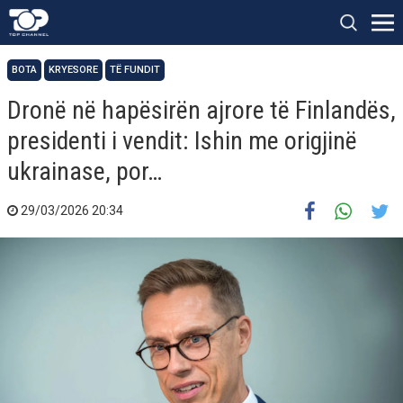
BOTA
KRYESORE
TË FUNDIT
Dronë në hapësirën ajrore të Finlandës,
presidenti i vendit: Ishin me origjinë
ukrainase, por…
29/03/2026 20:34