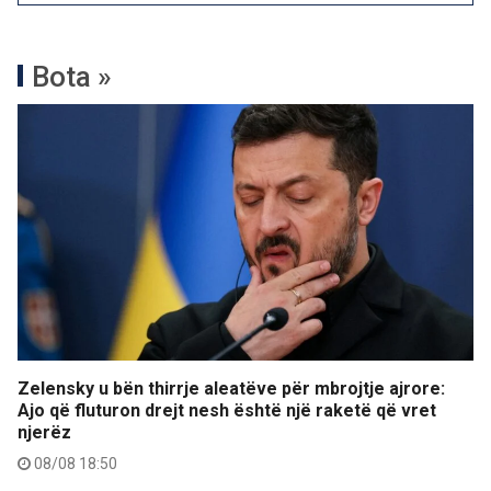
Bota »
Zelensky u bën thirrje aleatëve për mbrojtje ajrore:
Ajo që fluturon drejt nesh është një raketë që vret
njerëz
08/08 18:50