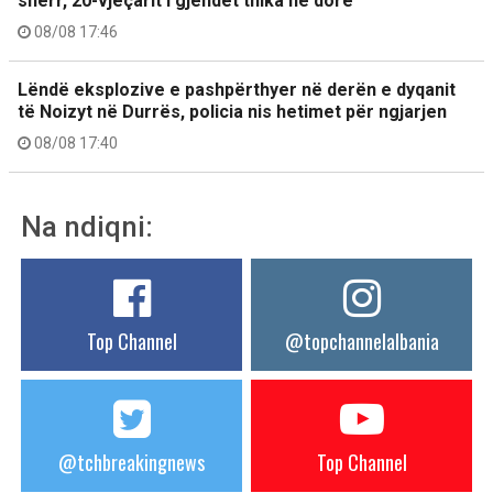
sherr, 20-vjeçarit i gjendet thika në dorë
08/08 17:46
Lëndë eksplozive e pashpërthyer në derën e dyqanit
të Noizyt në Durrës, policia nis hetimet për ngjarjen
08/08 17:40
Na ndiqni:
Top Channel
@topchannelalbania
@tchbreakingnews
Top Channel