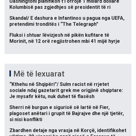
Uashingtoni planifikon t’i ofrojë 1 miliard dollarë
Kolumbisë pas zgjedhjes së presidentit të ri
Skandal/ E dashura e Infantinos u pagua nga UEFA,
pretendimi tronditës i “The Telegraph”
Fluksi i shtuar lëvizjesh në pikën kufitare të
Morinit, në 12 orë regjistrohen mbi 41 mijë hyrje
Më të lexuarat
“Kthehu në Shqipëri”/ Sulm racist në rrjetet
sociale ndaj gazetarit grek me origjinë shqiptare:
Je mysafir këtu, nuk duhet të flasësh
Sherri në burgun e sigurisë së lartë në Fier,
plagoset anëtari i grupit të Bajrajve dhe një tjetër,
si nisi konflikti
Zbardhen detaje nga vrasja në Korçë, identifikohet