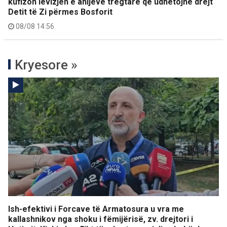
kufizon lëvizjen e anijeve tregtare që udhëtojnë drejt
Detit të Zi përmes Bosforit
08/08 14:56
Kryesore »
Ish-efektivi i Forcave të Armatosura u vra me
kallashnikov nga shoku i fëmijërisë, zv. drejtori i