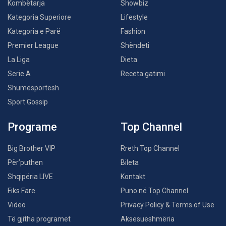
Kombëtarja
Showbiz
Kategoria Superiore
Lifestyle
Kategoria e Parë
Fashion
Premier League
Shëndeti
La Liga
Dieta
Serie A
Receta gatimi
Shumësportësh
Sport Gossip
Programe
Top Channel
Big Brother VIP
Rreth Top Channel
Për’puthen
Bileta
Shqipëria LIVE
Kontakt
Fiks Fare
Puno në Top Channel
Video
Privacy Policy & Terms of Use
Të gjitha programet
Aksesueshmëria