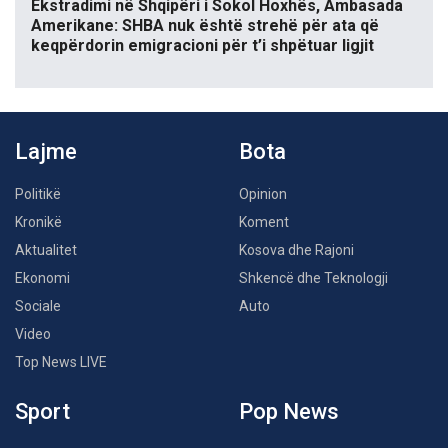
Ekstradimi në Shqipëri i Sokol Hoxhës, Ambasada
Amerikane: SHBA nuk është strehë për ata që
keqpërdorin emigracioni për t’i shpëtuar ligjit
Lajme
Bota
Politikë
Opinion
Kronikë
Koment
Aktualitet
Kosova dhe Rajoni
Ekonomi
Shkencë dhe Teknologji
Sociale
Auto
Video
Top News LIVE
Sport
Pop News