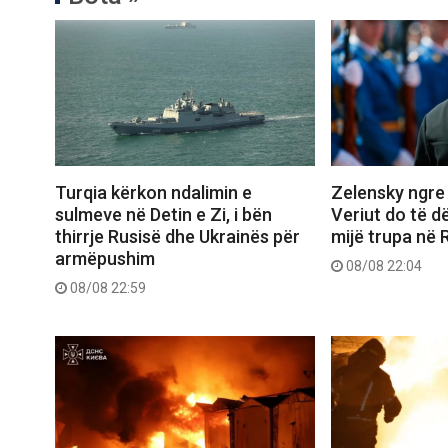
Turqia kërkon ndalimin e
Zelensky ngre 
sulmeve në Detin e Zi, i bën
Veriut do të d
thirrje Rusisë dhe Ukrainës për
mijë trupa në 
armëpushim
08/08 22:04
08/08 22:59