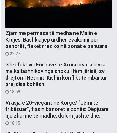
Zjarr me përmasa të mëdha në Malin e
Krujës, Bashkia jep urdhër evakuimi për
banorët, flakët rrezikojnë zonat e banuara
22:27
Ish-efektivi i Forcave të Armatosura u vra
me kallashnikov nga shoku i fëmijërisë, zv.
drejtori i Hetimit: Kishin konflikt të mbartur
prej disa kohësh
18:58
Vrasja e 20-vjeçarit në Korçë/ “Jemi të
frikësuar”, flasin banorët e zonës: Dëgjuam
një zhurmë të madhe, dolëm jashtë dhe…
18:15