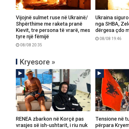
Vijojnë sulmet ruse në Ukrainë/
Ukraina siguro
Shpërthime me raketa pranë
nga SHBA, Zel
Kievit, tre persona të vrarë, mes
dërgesa çdo m
tyre një fëmijë
08/08 19:46
08/08 20:35
Kryesore »
RENEA zbarkon në Korçë pas
Tensione në tu
vrasjes së ish-ushtarit, i riu nuk
përpara Kryem