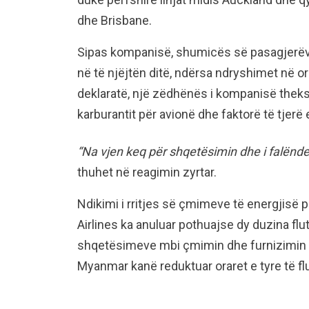
dhe Brisbane.
Sipas kompanisë, shumicës së pasagjerëve 
në të njëjtën ditë, ndërsa ndryshimet në o
deklaratë, një zëdhënës i kompanisë thekso
karburantit për avionë dhe faktorë të tjerë 
“Na vjen keq për shqetësimin dhe i falënde
thuhet në reagimin zyrtar.
Ndikimi i rritjes së çmimeve të energjisë p
Airlines ka anuluar pothuajse dy duzina fl
shqetësimeve mbi çmimin dhe furnizimin me
Myanmar kanë reduktuar oraret e tyre të fl