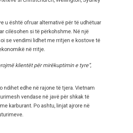
u është ofruar alternativë për të udhëtuar
rar cilësohen si të përkohshme. Në një
i se vendimi lidhet me rritjen e kostove të
ekonomikë në rritje.
rojmë klientët për mirëkuptimin e tyre”
,
o ndihet edhe në rajone të tjera. Vietnam
uturimesh vendase në javë për shkak të
 karburant. Po ashtu, linjat ajrore në
uturimeve.