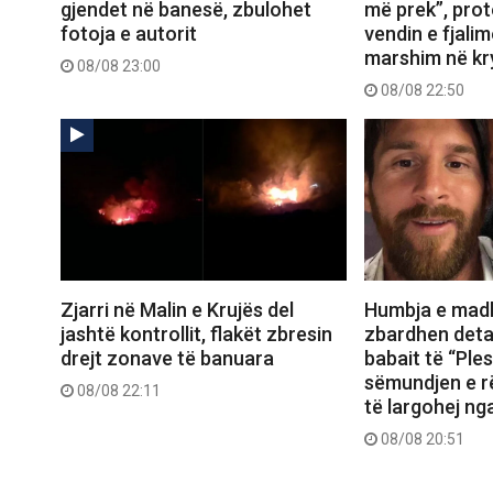
gjendet në banesë, zbulohet
më prek”, prot
fotoja e autorit
vendin e fjali
marshim në kr
08/08 23:00
08/08 22:50
Zjarri në Malin e Krujës del
Humbja e madh
jashtë kontrollit, flakët zbresin
zbardhen detaj
drejt zonave të banuara
babait të “Ple
sëmundjen e r
08/08 22:11
të largohej ng
08/08 20:51