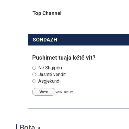
Top Channel
SONDAZH
Pushimet tuaja këtë vit?
Në Shqipëri
Jashtë vendit
Asgjëkundi
Vote
View Results
Bota »