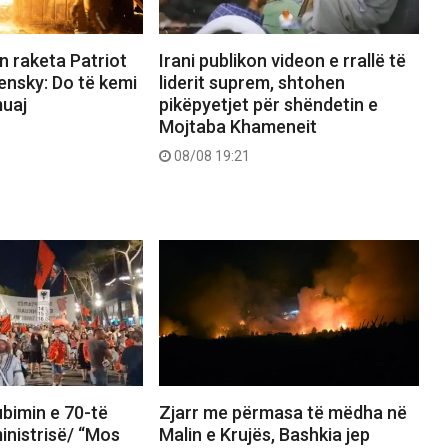
n raketa Patriot
Irani publikon videon e rrallë të
ensky: Do të kemi
liderit suprem, shtohen
uaj
pikëpyetjet për shëndetin e
Mojtaba Khameneit
08/08 19:21
bimin e 70-të
Zjarr me përmasa të mëdha në
inistrisë/ “Mos
Malin e Krujës, Bashkia jep