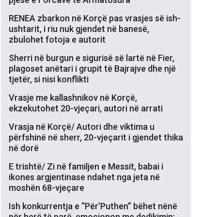
RENEA zbarkon në Korçë pas vrasjes së ish-
ushtarit, i riu nuk gjendet në banesë,
zbulohet fotoja e autorit
Sherri në burgun e sigurisë së lartë në Fier,
plagoset anëtari i grupit të Bajrajve dhe një
tjetër, si nisi konflikti
Vrasje me kallashnikov në Korçë,
ekzekutohet 20-vjeçari, autori në arrati
Vrasja në Korçë/ Autori dhe viktima u
përfshinë në sherr, 20-vjeçarit i gjendet thika
në dorë
E trishtë/ Zi në familjen e Messit, babai i
ikones argjentinase ndahet nga jeta në
moshën 68-vjeçare
Ish konkurrentja e “Për’Puthen” bëhet nënë
për herë të parë, emocionon me dedikimin: