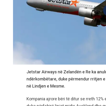
Jetstar Airways në Zelandën e Re ka anul
ndërkombëtare, duke përmendur rritjen e ç
në Lindjen e Mesme.
Kompania ajrore bëri të ditur se rreth 12% 
duke përfshirë linjat midis Auckland dhe q