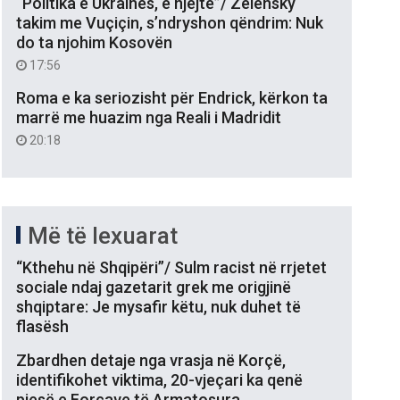
“Politika e Ukrainës, e njëjtë”/ Zelensky
takim me Vuçiçin, s’ndryshon qëndrim: Nuk
do ta njohim Kosovën
17:56
Roma e ka seriozisht për Endrick, kërkon ta
marrë me huazim nga Reali i Madridit
20:18
Më të lexuarat
“Kthehu në Shqipëri”/ Sulm racist në rrjetet
sociale ndaj gazetarit grek me origjinë
shqiptare: Je mysafir këtu, nuk duhet të
flasësh
Zbardhen detaje nga vrasja në Korçë,
identifikohet viktima, 20-vjeçari ka qenë
pjesë e Forcave të Armatosura