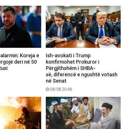
alarmin: Koreja e
Ish-avokati i Trump
ërgojë deri në 50
konfirmohet Prokuror i
Rusi
Përgjithshëm i SHBA-
së, diferencë e ngushtë votash
në Senat
08/08 20:48