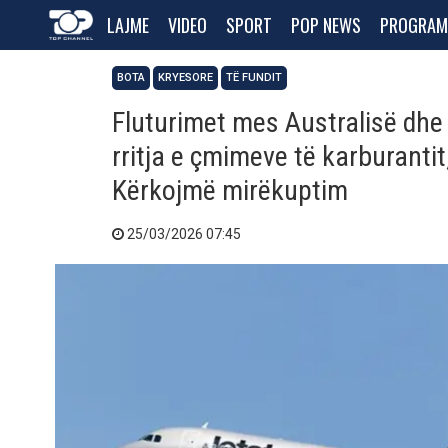
LAJME
VIDEO
SPORT
POP NEWS
PROGRAM
BOTA
KRYESORE
TË FUNDIT
Fluturimet mes Australisë dhe
rritja e çmimeve të karburanti
Kërkojmë mirëkuptim
25/03/2026 07:45