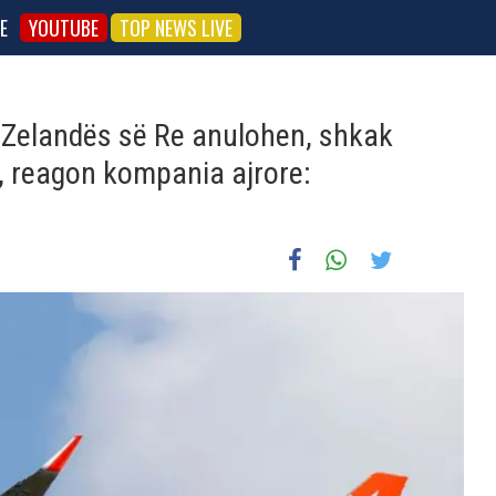
E
YOUTUBE
TOP NEWS LIVE
 Zelandës së Re anulohen, shkak
t, reagon kompania ajrore: