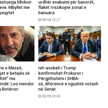
estuesja bllokon
urdhër evakuimi për banorët,
meve. Mbyllet me
flakët rrezikojnë zonat e
yeqytet
banuara
08/08 22:27
e e Messit,
Ish-avokati i Trump
et e betejës së
konfirmohet Prokuror i
shtit” me
Përgjithshëm i SHBA-
ëndë: Leo mendoi
së, diferencë e ngushtë votash
a Botërori
në Senat
08/08 20:48