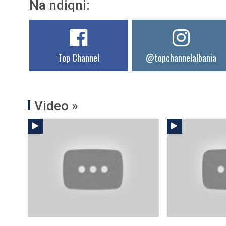
Na ndiqni:
Top Channel
@topchannelalbania
Video »