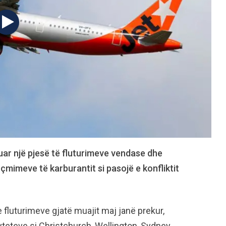
uar një pjesë të fluturimeve vendase dhe
mimeve të karburantit si pasojë e konfliktit
e fluturimeve gjatë muajit maj janë prekur,
yteteve si Christchurch, Wellington, Sydney