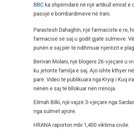
BBC
ka shpërndarë në një artikull emrat e 
pasojë e bombardimeve në Irani.
Parastesh Dahaghin, një farmaciste e re, 
farmacisë së saj u godit gjatë sulmeve. Vël
punën e saj për të ndihmuar njerëzit e pla
Berivan Molani, një blogere 26-vjeçare u v
ku jetonte familja e saj. Ajo ishte kthyer n
parë. Video të publikuara nga Kryqi i Kuq i
nënën e saj të bllokuar nën rrënoja.
Eilmah Bilki, një vajzë 3-vjeçare nga Sarda
nga sulmet ajrore.
HRANA raporton mbi 1,400 viktima civile.