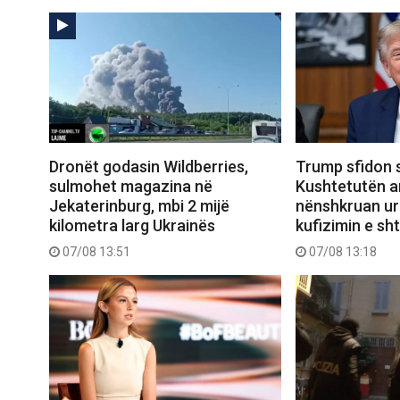
Dronët godasin Wildberries,
Trump sfidon 
sulmohet magazina në
Kushtetutën a
Jekaterinburg, mbi 2 mijë
nënshkruan urd
kilometra larg Ukrainës
kufizimin e sht
07/08 13:51
07/08 13:18