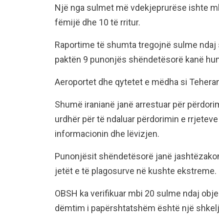
Një nga sulmet më vdekjeprurëse ishte mbi 
fëmijë dhe 10 të rritur.
Raportime të shumta tregojnë sulme ndaj 
paktën 9 punonjës shëndetësorë kanë hum
Aeroportet dhe qytetet e mëdha si Teheran
Shumë iranianë janë arrestuar për përdorim t
urdhër për të ndaluar përdorimin e rrjeteve 
informacionin dhe lëvizjen.
Punonjësit shëndetësorë janë jashtëzakoni
jetët e të plagosurve në kushte ekstreme.
OBSH ka verifikuar mbi 20 sulme ndaj ob
dëmtim i papërshtatshëm është një shkelje