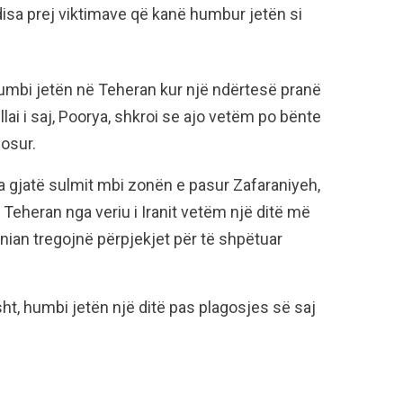
disa prej viktimave që kanë humbur jetën si
humbi jetën në Teheran kur një ndërtesë pranë
lai i saj, Poorya, shkroi se ajo vetëm po bënte
gosur.
ra gjatë sulmit mbi zonën e pasur Zafaraniyeh,
ë Teheran nga veriu i Iranit vetëm një ditë më
ranian tregojnë përpjekjet për të shpëtuar
sht, humbi jetën një ditë pas plagosjes së saj