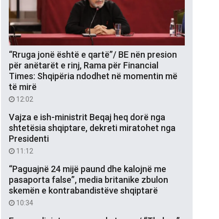
“Rruga jonë është e qartë”/ BE nën presion
për anëtarët e rinj, Rama për Financial
Times: Shqipëria ndodhet në momentin më
të mirë
12:02
Vajza e ish-ministrit Beqaj heq dorë nga
shtetësia shqiptare, dekreti miratohet nga
Presidenti
11:12
“Paguajnë 24 mijë paund dhe kalojnë me
pasaporta false”, media britanike zbulon
skemën e kontrabandistëve shqiptarë
10:34