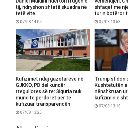
Daniel Maldini ndërton rrugën e
vëmendjen, Ch
tij, ndryshon shtatë skuadra në
shfaqet me një
tetë vite
turin botëror 
07/08 14:05
07/08 13:58
Kufizimet ndaj gazetarëve në
Trump sfidon 
GJKKO, PD del kundër
Kushtetutën a
rregullores së re: Siguria nuk
nënshkruan urd
mund të përdoret për të
kufizimin e sht
kufizuar transparencën
07/08 13:18
07/08 13:25