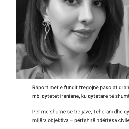
Raportimet e fundit tregojnë pasojat dra
mbi qytetet iraniane, ku qytetarë të shum
Për më shumë se tre javë, Teherani dhe qyt
mijëra objektiva – përfshirë ndërtesa civil