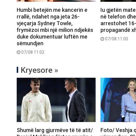
Humbi betejën me kancerin e
Iu gjetën mate
rrallë, ndahet nga jeta 26-
në telefon dhe
vjeçarja Sydney Towle,
arrestohet 16-v
frymëzoi mbi një milion ndjekës
propagandë xh
duke dokumentuar luftën me
07/08 11:00
sëmundjen
07/08 11:02
Kryesore »
Shumë larg gjurmëve të të atit/
Foto/ Veshja q