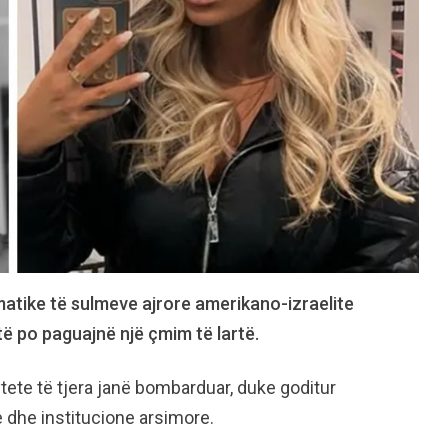
matike të sulmeve ajrore amerikano-izraelite
të po paguajnë një çmim të lartë.
ete të tjera janë bombarduar, duke goditur
e dhe institucione arsimore.