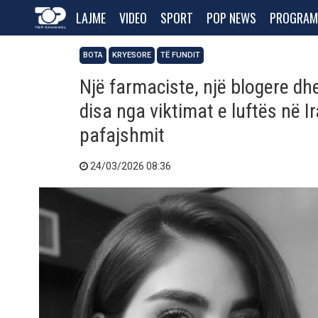
LAJME
VIDEO
SPORT
POP NEWS
PROGRAM
BOTA
KRYESORE
TË FUNDIT
Një farmaciste, një blogere dh
disa nga viktimat e luftës në I
pafajshmit
24/03/2026 08:36