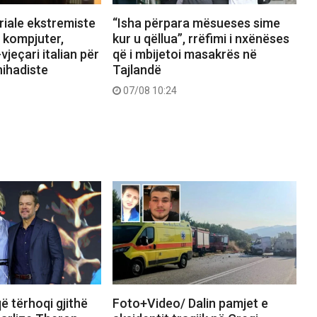
riale ekstremiste
“Isha përpara mësueses sime
 kompjuter,
kur u qëllua”, rrëfimi i nxënëses
jeçari italian për
që i mbijetoi masakrës në
ihadiste
Tajlandë
07/08 10:24
ë tërhoqi gjithë
Foto+Video/ Dalin pamjet e