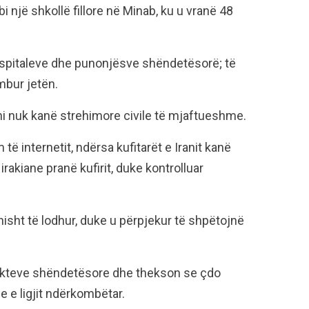
një shkollë fillore në Minab, ku u vranë 48
spitaleve dhe punonjësve shëndetësorë; të
bur jetën.
i nuk kanë strehimore civile të mjaftueshme.
ë internetit, ndërsa kufitarët e Iranit kanë
irakiane pranë kufirit, duke kontrolluar
sht të lodhur, duke u përpjekur të shpëtojnë
jekteve shëndetësore dhe thekson se çdo
 e ligjit ndërkombëtar.