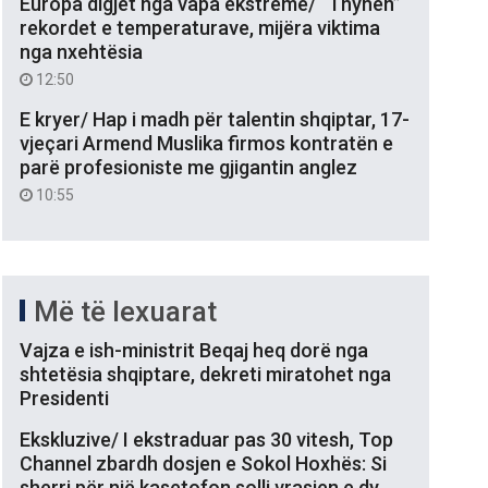
Europa digjet nga vapa ekstreme/ “Thyhen”
rekordet e temperaturave, mijëra viktima
nga nxehtësia
12:50
E kryer/ Hap i madh për talentin shqiptar, 17-
vjeçari Armend Muslika firmos kontratën e
parë profesioniste me gjigantin anglez
10:55
Më të lexuarat
Vajza e ish-ministrit Beqaj heq dorë nga
shtetësia shqiptare, dekreti miratohet nga
Presidenti
Ekskluzive/ I ekstraduar pas 30 vitesh, Top
Channel zbardh dosjen e Sokol Hoxhës: Si
sherri për një kasetofon solli vrasjen e dy