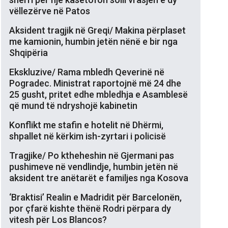
vëllezërve në Patos
Aksident tragjik në Greqi/ Makina përplaset
me kamionin, humbin jetën nënë e bir nga
Shqipëria
Ekskluzive/ Rama mbledh Qeverinë në
Pogradec. Ministrat raportojnë më 24 dhe
25 gusht, pritet edhe mbledhja e Asamblesë
që mund të ndryshojë kabinetin
Konflikt me stafin e hotelit në Dhërmi,
shpallet në kërkim ish-zyrtari i policisë
Tragjike/ Po ktheheshin në Gjermani pas
pushimeve në vendlindje, humbin jetën në
aksident tre anëtarët e familjes nga Kosova
‘Braktisi’ Realin e Madridit për Barcelonën,
por çfarë kishte thënë Rodri përpara dy
vitesh për Los Blancos?