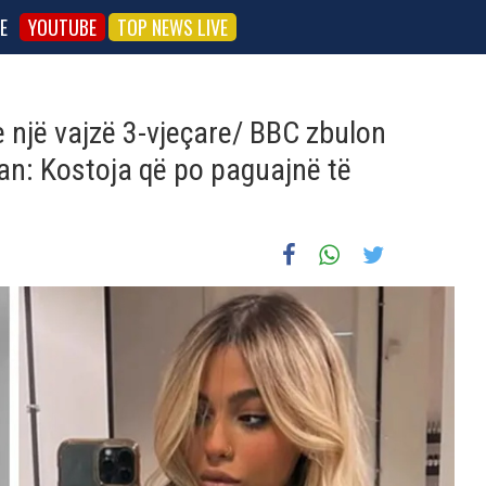
E
YOUTUBE
TOP NEWS LIVE
e një vajzë 3-vjeçare/ BBC zbulon
ran: Kostoja që po paguajnë të