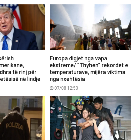
sërish
Europa digjet nga vapa
merikane,
ekstreme/ “Thyhen” rekordet e
hra të rinj për
temperaturave, mijëra viktima
etësisë në lindje
nga nxehtësia
07/08 12:50