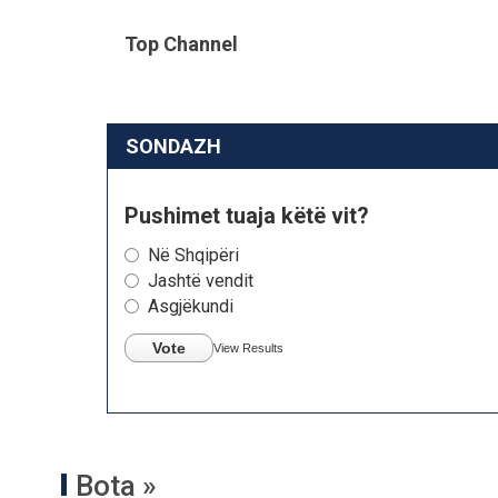
Top Channel
SONDAZH
Pushimet tuaja këtë vit?
Në Shqipëri
Jashtë vendit
Asgjëkundi
Vote
View Results
Bota »