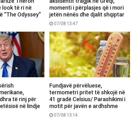
arlize Theron
aksidentit tragjik në Greqi,
 look të ri në
momenti i përplasjes që i mori
të “The Odyssey”
jetën nënës dhe djalit shqiptar
07/08 13:47
sërish
Fundjavë përvëluese,
merikane,
termometri pritet të shkojë në
hra të rinj për
41 gradë Celsius/ Parashikimi i
etësisë në lindje
motit për javën e ardhshme
07/08 13:14