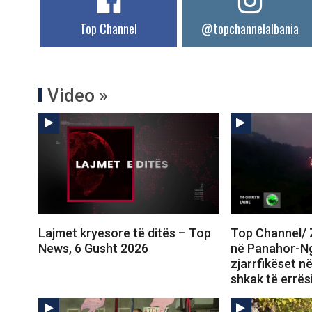
Top Channel
@topchannelalbania
Video »
Lajmet kryesore të ditës – Top
Top Channel/ Z
News, 6 Gusht 2026
në Panahor-N
zjarrfikëset në
shkak të errës