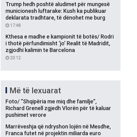
Trump hedh poshtë aludimet për mungesë
municionesh luftarake: Kush ka publikuar
deklarata tradhtare, të dënohet me burg
17:48
Kthesa e madhe e kampionit të botës/ Rodri
i thotë përfundimisht ‘jo’ Realit të Madridit,
zgjodhi kalimin te Barcelona
20:12
Më të lexuarat
Foto/ “Shqipëria me miq dhe familje”,
Richard Grenell zgjedh Vlorën për të kaluar
pushimet verore
Marrëveshja që ndryshon lojën në Mesdhe,
Franca futet në projektin miliarda euro