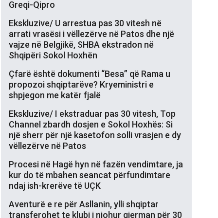
Greqi-Qipro
Ekskluzive/ U arrestua pas 30 vitesh në
arrati vrasësi i vëllezërve në Patos dhe një
vajze në Belgjikë, SHBA ekstradon në
Shqipëri Sokol Hoxhën
Çfarë është dokumenti “Besa” që Rama u
propozoi shqiptarëve? Kryeministri e
shpjegon me katër fjalë
Ekskluzive/ I ekstraduar pas 30 vitesh, Top
Channel zbardh dosjen e Sokol Hoxhës: Si
një sherr për një kasetofon solli vrasjen e dy
vëllezërve në Patos
Procesi në Hagë hyn në fazën vendimtare, ja
kur do të mbahen seancat përfundimtare
ndaj ish-krerëve të UÇK
Aventurë e re për Asllanin, ylli shqiptar
transferohet te klubi i njohur gjerman për 30