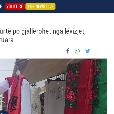
E
YOUTUBE
TOP NEWS LIVE
urtë po gjallërohet nga lëvizjet,
tuara