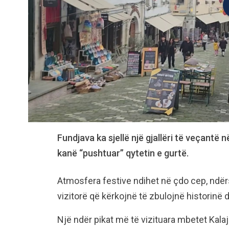
Fundjava ka sjellë një gjallëri të veçantë 
kanë “pushtuar” qytetin e gurtë.
Atmosfera festive ndihet në çdo cep, ndër
vizitorë që kërkojnë të zbulojnë historinë d
Një ndër pikat më të vizituara mbetet Kalaja