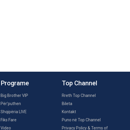
Programe
Top Channel
Big Brother VIP
Rreth Top Channel
Për’puthen
Bileta
Shqipëria LIVE
Kontakt
Fiks Fare
Puno në Top Channel
Video
Privacy Policy & Terms of