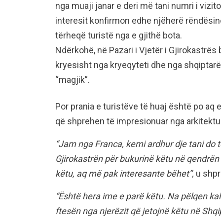
nga muaji janar e deri më tani numri i vizi
interesit konfirmon edhe njëherë rëndësinë
tërheqë turistë nga e gjithë bota.
Ndërkohë, në Pazari i Vjetër i Gjirokastrës b
kryesisht nga kryeqyteti dhe nga shqiptarët
“magjik”.
Por prania e turistëve të huaj është po aq
që shprehen të impresionuar nga arkitektura
“Jam nga Franca, kemi ardhur dje tani do 
Gjirokastrën për bukurinë këtu në qendrën
këtu, aq më pak interesante bëhet”,
u shpre
“Është hera ime e parë këtu. Na pëlqen kal
ftesën nga njerëzit që jetojnë këtu në Shq