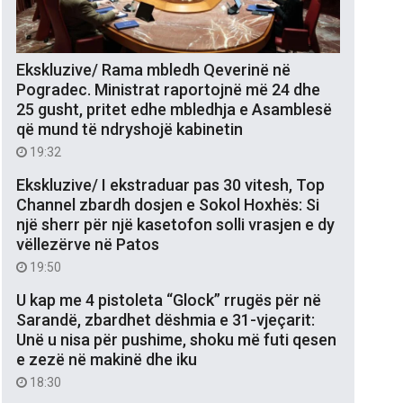
Ekskluzive/ Rama mbledh Qeverinë në
Pogradec. Ministrat raportojnë më 24 dhe
25 gusht, pritet edhe mbledhja e Asamblesë
që mund të ndryshojë kabinetin
19:32
Ekskluzive/ I ekstraduar pas 30 vitesh, Top
Channel zbardh dosjen e Sokol Hoxhës: Si
një sherr për një kasetofon solli vrasjen e dy
vëllezërve në Patos
19:50
U kap me 4 pistoleta “Glock” rrugës për në
Sarandë, zbardhet dëshmia e 31-vjeçarit:
Unë u nisa për pushime, shoku më futi qesen
e zezë në makinë dhe iku
18:30