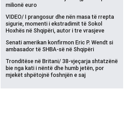
milionë euro
VIDEO/ I prangosur dhe nën masa të rrepta
sigurie, momenti i ekstradimit të Sokol
Hoxhës në Shqipëri, autor i tre vrasjeve
Senati amerikan konfirmon Eric P. Wendt si
ambasador të SHBA-së në Shqipëri
Tronditëse në Britani/ 38-vjeçarja shtatzënë
bie nga kati i nëntë dhe humb jetën, por
mjekët shpëtojnë foshnjën e saj