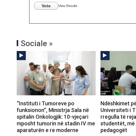
Vote
View Results
Sociale »
“Instituti i Tumoreve po
Ndëshkimet për
funksionon”, Ministrja Sala në
Universiteti i 
spitalin Onkologjik: 10-vjeçari
rregulla të rej
mposht tumorin në stadin IV me
studentët, më 
aparaturën e re moderne
pedagogët