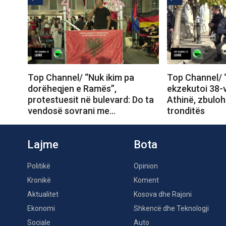
Top Channel/ “Nuk ikim pa
Top Channel/ “
dorëheqjen e Ramës”,
ekzekutoi 38-
protestuesit në bulevard: Do ta
Athinë, zbuloh
vendosë sovrani me…
tronditës
Lajme
Bota
Politikë
Opinion
Kronikë
Koment
Aktualitet
Kosova dhe Rajoni
Ekonomi
Shkencë dhe Teknologji
Sociale
Auto