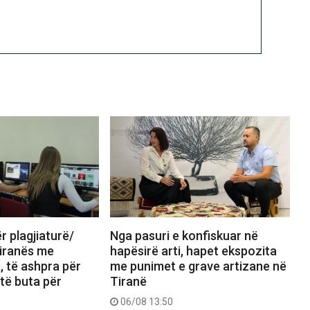
 plagjiaturë/
Nga pasuri e konfiskuar në
Tiranës me
hapësirë arti, hapet ekspozita
a, të ashpra për
me punimet e grave artizane në
të buta për
Tiranë
06/08 13:50