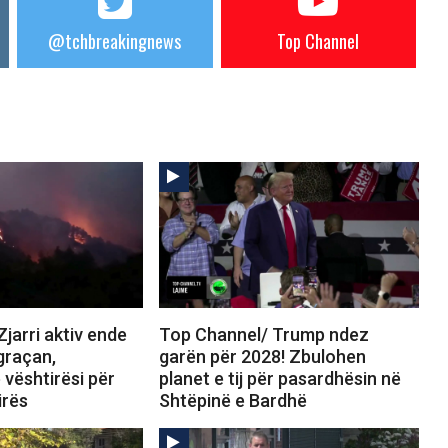
@tchbreakingnews
Top Channel
jarri aktiv ende
Top Channel/ Trump ndez
graçan,
garën për 2028! Zbulohen
 vështirësi për
planet e tij për pasardhësin në
irës
Shtëpinë e Bardhë