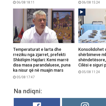
06/08 18:11
06/08 15:24
Temperaturat e larta dhe
Konsolidohet o
rreziku nga zjarret, prefekti
shërbimeve m
Shkëlqim Hajdari: Kemi marrë
shëndetësore, 
disa masa parandaluese, puna
Cilësi e siguri
ka nisur që në muajin mars
05/08 11:24
05/08 17:47
Na ndiqni: