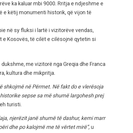
torëve ka kaluar mbi 9000. Rritja e ndjeshme e
 e këtij monumenti historik, që vijon të
ie në sy fluksi i lartë i vizitorëve vendas,
 e Kosovës, të cilët e cilësojnë qytetin si
 e dukshme, me vizitorë nga Greqia dhe Franca
, kultura dhe mikpritja.
të shkojmë në Përmet. Në fakt do e vlerësoja
 historike sepse sa më shumë largohesh prej
h turisti.
aja, njerëzit janë shumë të dashur, kemi marr
ipëri dhe po kalojmë me të vërtet mirë”,
u