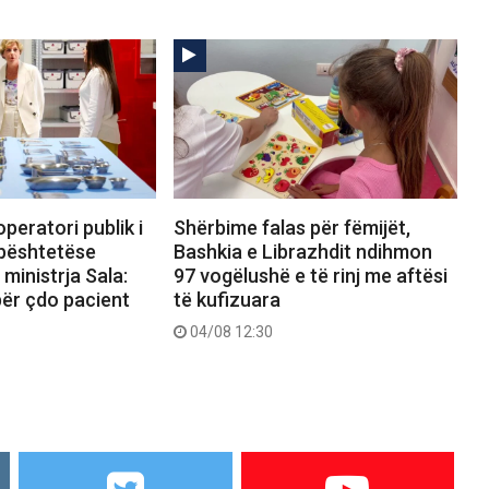
peratori publik i
Shërbime falas për fëmijët,
bështetëse
Bashkia e Librazhdit ndihmon
ministrja Sala:
97 vogëlushë e të rinj me aftësi
 për çdo pacient
të kufizuara
04/08 12:30