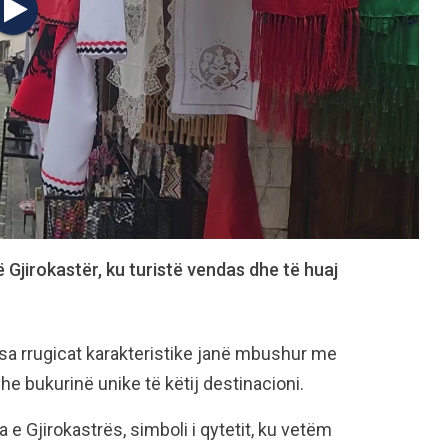
në Gjirokastër, ku turistë vendas dhe të huaj
sa rrugicat karakteristike janë mbushur me
he bukurinë unike të këtij destinacioni.
 e Gjirokastrës, simboli i qytetit, ku vetëm