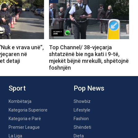
Nuk e vrava unë”,
Top Channel/ 38-vjeçarja
vjeçaren në
shtatzënë bie nga kati i 9-të,
et detaji
mjekët bëjnë mrekulli, shpëtojnë
foshnjën
Sport
Pop News
Kombëtarja
Showbiz
Kategoria Superiore
Lifestyle
Kategoria e Parë
Fashion
Premier League
Shëndeti
La Liga
Dieta