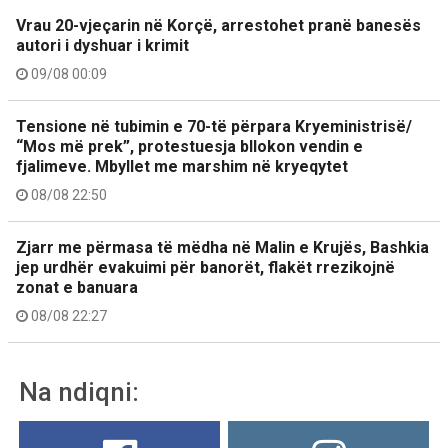
Vrau 20-vjeçarin në Korçë, arrestohet pranë banesës
autori i dyshuar i krimit
09/08 00:09
Tensione në tubimin e 70-të përpara Kryeministrisë/
“Mos më prek”, protestuesja bllokon vendin e
fjalimeve. Mbyllet me marshim në kryeqytet
08/08 22:50
Zjarr me përmasa të mëdha në Malin e Krujës, Bashkia
jep urdhër evakuimi për banorët, flakët rrezikojnë
zonat e banuara
08/08 22:27
Na ndiqni: