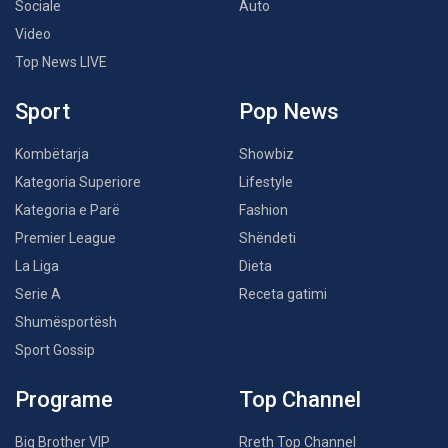
Sociale
Auto
Video
Top News LIVE
Sport
Pop News
Kombëtarja
Showbiz
Kategoria Superiore
Lifestyle
Kategoria e Parë
Fashion
Premier League
Shëndeti
La Liga
Dieta
Serie A
Receta gatimi
Shumësportësh
Sport Gossip
Programe
Top Channel
Big Brother VIP
Rreth Top Channel