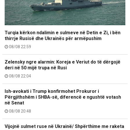
Turqia kërkon ndalimin e sulmeve në Detin e Zi, i bën
thirrje Rusisë dhe Ukrainës për armëpushim
08/08 22:59
Zelensky ngre alarmin: Koreja e Veriut do të dërgojë
deri në 50 mijë trupa në Rusi
08/08 22:04
Ish-avokati i Trump konfirmohet Prokuror i
Përgjithshëm i SHBA-së, diferencë e ngushtë votash
në Senat
08/08 20:48
Vijojnë sulmet ruse në Ukrainë/ Shpërthime me raketa