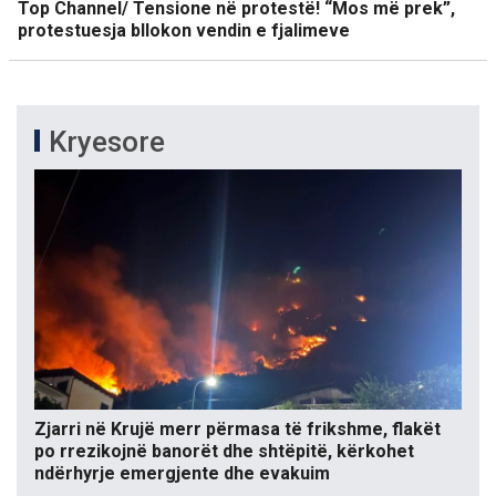
Top Channel/ Tensione në protestë! “Mos më prek”,
protestuesja bllokon vendin e fjalimeve
Kryesore
Zjarri në Krujë merr përmasa të frikshme, flakët
po rrezikojnë banorët dhe shtëpitë, kërkohet
ndërhyrje emergjente dhe evakuim