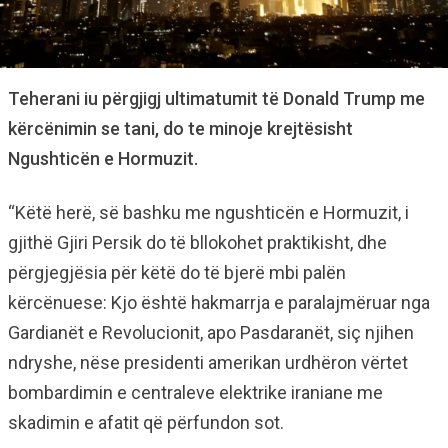
Teherani iu përgjigj ultimatumit të Donald Trump me
kërcënimin se tani, do te minoje krejtësisht
Ngushticën e Hormuzit.
“Këtë herë, së bashku me ngushticën e Hormuzit, i
gjithë Gjiri Persik do të bllokohet praktikisht, dhe
përgjegjësia për këtë do të bjerë mbi palën
kërcënuese: Kjo është hakmarrja e paralajmëruar nga
Gardianët e Revolucionit, apo Pasdaranët, siç njihen
ndryshe, nëse presidenti amerikan urdhëron vërtet
bombardimin e centraleve elektrike iraniane me
skadimin e afatit që përfundon sot.