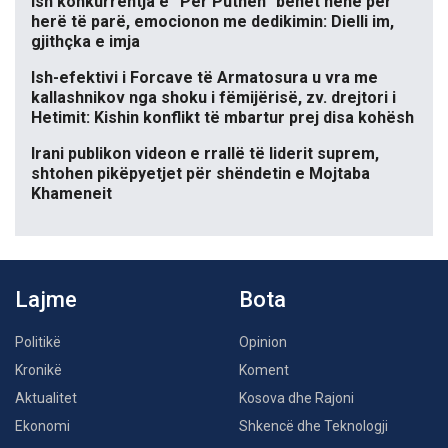
Ish konkurrentja e “Për’Puthen” bëhet nënë për
herë të parë, emocionon me dedikimin: Dielli im,
gjithçka e imja
Ish-efektivi i Forcave të Armatosura u vra me
kallashnikov nga shoku i fëmijërisë, zv. drejtori i
Hetimit: Kishin konflikt të mbartur prej disa kohësh
Irani publikon videon e rrallë të liderit suprem,
shtohen pikëpyetjet për shëndetin e Mojtaba
Khameneit
Lajme
Bota
Politikë
Opinion
Kronikë
Koment
Aktualitet
Kosova dhe Rajoni
Ekonomi
Shkencë dhe Teknologji