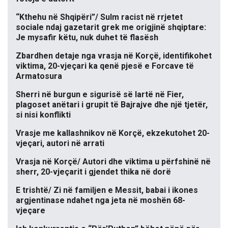
“Kthehu në Shqipëri”/ Sulm racist në rrjetet
sociale ndaj gazetarit grek me origjinë shqiptare:
Je mysafir këtu, nuk duhet të flasësh
Zbardhen detaje nga vrasja në Korçë, identifikohet
viktima, 20-vjeçari ka qenë pjesë e Forcave të
Armatosura
Sherri në burgun e sigurisë së lartë në Fier,
plagoset anëtari i grupit të Bajrajve dhe një tjetër,
si nisi konflikti
Vrasje me kallashnikov në Korçë, ekzekutohet 20-
vjeçari, autori në arrati
Vrasja në Korçë/ Autori dhe viktima u përfshinë në
sherr, 20-vjeçarit i gjendet thika në dorë
E trishtë/ Zi në familjen e Messit, babai i ikones
argjentinase ndahet nga jeta në moshën 68-
vjeçare