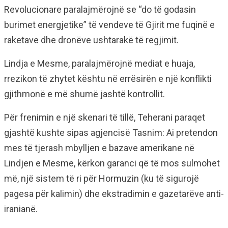
Revolucionare paralajmërojnë se “do të godasin
burimet energjetike” të vendeve të Gjirit me fuqinë e
raketave dhe dronëve ushtarakë të regjimit.
Lindja e Mesme, paralajmërojnë mediat e huaja,
rrezikon të zhytet kështu në errësirën e një konflikti
gjithmonë e më shumë jashtë kontrollit.
Për frenimin e një skenari të tillë, Teherani paraqet
gjashtë kushte sipas agjencisë Tasnim: Ai pretendon
mes të tjerash mbylljen e bazave amerikane në
Lindjen e Mesme, kërkon garanci që të mos sulmohet
më, një sistem të ri për Hormuzin (ku të sigurojë
pagesa për kalimin) dhe ekstradimin e gazetarëve anti-
iranianë.