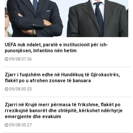
UEFA nuk ndalet, paratë e institucionit për ish-
punonjësen, Infantino nën hetim
09/08 01:56
Zjarr i fuqishëm edhe në Hundëkuq të Gjirokastrës,
flakët po u afrohen zonave të banuara
09/08 00:33
Zjarri në Krujë merr përmasa të frikshme, flakët po
rrezikojnë banorët dhe shtëpitë, kërkohet ndërhyrje
emergjente dhe evakuim
09/08 00:27