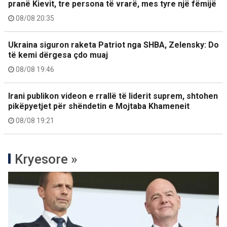
pranë Kievit, tre persona të vrarë, mes tyre një fëmijë
08/08 20:35
Ukraina siguron raketa Patriot nga SHBA, Zelensky: Do
të kemi dërgesa çdo muaj
08/08 19:46
Irani publikon videon e rrallë të liderit suprem, shtohen
pikëpyetjet për shëndetin e Mojtaba Khameneit
08/08 19:21
Kryesore »