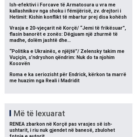
Ish-efektivi i Forcave të Armatosura u vra me
kallashnikov nga shoku i fëmijërisë, zv. drejtori i
Hetimit: Kishin konflikt të mbartur prej disa kohësh
Vrasja e 20-vjeçarit në Korçë/ “Jemi të frikësuar”,
flasin banorët e zonës: Dëgjuam një zhurmë të
madhe, dolëm jashtë dhe…
“Politika e Ukrainës, e njëjtë”/ Zelensky takim me
Vuçiçin, s’ndryshon qëndrim: Nuk do ta njohim
Kosovën
Roma e ka seriozisht për Endrick, kërkon ta marrë
me huazim nga Reali i Madridit
Më të lexuarat
RENEA zbarkon në Korçë pas vrasjes së ish-
ushtarit, i riu nuk gjendet në banesë, zbulohet
fotoja e autorit