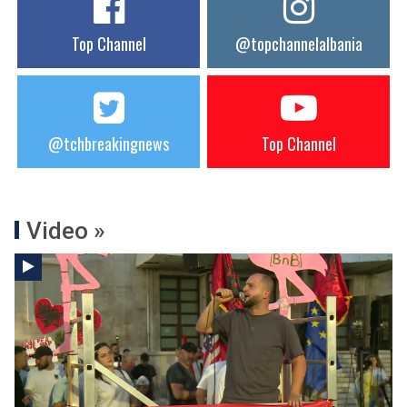
Top Channel
@topchannelalbania
@tchbreakingnews
Top Channel
Video »