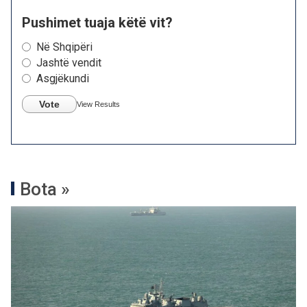
Pushimet tuaja këtë vit?
Në Shqipëri
Jashtë vendit
Asgjëkundi
Vote
View Results
Bota »