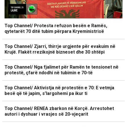
Top Channel/ Protesta refuzon besën e Ramës,
qytetarët 70 ditë tubim përpara Kryeministrisë
Top Channel/ Zjarri, thirrje urgjente për evakuim në
Krujë. Flakët rrezikojnë bizneset dhe 30 shtëpi
Top Channel/ Nga fjalimet për Ramën te tensionet në
protestë, çfarë ndodhi në tubimin e 70-të
Top Channel/ Aktivistja në protestën e 70: E vetmja
besë që të japim, s’largohemi pa ikur ti
Top Channel/ RENEA zbarkon në Korçë. Arrestohet
autori i dyshuar i vrasjes së 20-vjeçarit