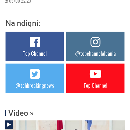
05/08 22:20
Na ndiqni:
Top Channel
@topchannelalbania
@tchbreakingnews
Top Channel
Video »