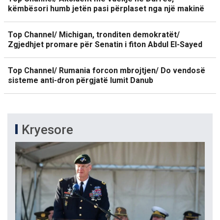
këmbësori humb jetën pasi përplaset nga një makinë
Top Channel/ Michigan, tronditen demokratët/
Zgjedhjet promare për Senatin i fiton Abdul El-Sayed
Top Channel/ Rumania forcon mbrojtjen/ Do vendosë
sisteme anti-dron përgjatë lumit Danub
Kryesore