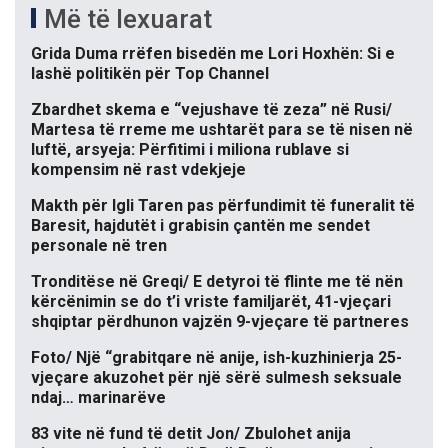
Më të lexuarat
Grida Duma rrëfen bisedën me Lori Hoxhën: Si e
lashë politikën për Top Channel
Zbardhet skema e “vejushave të zeza” në Rusi/
Martesa të rreme me ushtarët para se të nisen në
luftë, arsyeja: Përfitimi i miliona rublave si
kompensim në rast vdekjeje
Makth për Igli Taren pas përfundimit të funeralit të
Baresit, hajdutët i grabisin çantën me sendet
personale në tren
Tronditëse në Greqi/ E detyroi të flinte me të nën
kërcënimin se do t’i vriste familjarët, 41-vjeçari
shqiptar përdhunon vajzën 9-vjeçare të partneres
Foto/ Një “grabitqare në anije, ish-kuzhinierja 25-
vjeçare akuzohet për një sërë sulmesh seksuale
ndaj… marinarëve
83 vite në fund të detit Jon/ Zbulohet anija