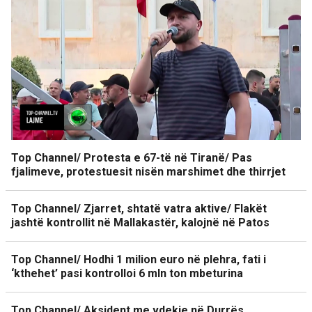
Top Channel/ Protesta e 67-të në Tiranë/ Pas
fjalimeve, protestuesit nisën marshimet dhe thirrjet
Top Channel/ Zjarret, shtatë vatra aktive/ Flakët
jashtë kontrollit në Mallakastër, kalojnë në Patos
Top Channel/ Hodhi 1 milion euro në plehra, fati i
‘kthehet’ pasi kontrolloi 6 mln ton mbeturina
Top Channel/ Aksident me vdekje në Durrës,