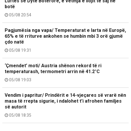
Luftës së Dytë Botërore, e vetmja e llojit të saj në
botë
05/08 20:54
Pagjumësia nga vapa/ Temperaturat e larta në Europë,
65% e të rriturve ankohen se humbin mbi 3 orë gjumë
çdo natë
05/08 19:31
‘Çmendet’ moti/ Austria shënon rekord të ri
temperaturash, termometri arrin në 41.2°C
05/08 19:03
Vendim i papritur/ Prindërit e 14-vjeçares së vrarë nën
masa të rrepta sigurie, i ndalohet t’i afrohen familjes
së autorit
05/08 18:35