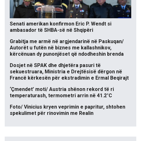
Senati amerikan konfirmon Eric P. Wendt si
ambasador të SHBA-së në Shqipëri
Grabitja me armë në argjendarinë në Paskuqan/
Autorët u futën në biznes me kallashnikov,
kërcënuan dy punonjëset që ndodheshin brenda
Dosjet në SPAK dhe dhjetëra pasuri të
sekuestruara, Ministria e Drejtësisë dërgon në
Francë kërkesën për ekstradimin e Ermal Beqirajt
‘Çmendet’ moti/ Austria shënon rekord të ri
temperaturash, termometri arrin në 41.2°C
Foto/ Vinicius kryen veprimin e papritur, shtohen
spekulimet për rinovimin me Realin