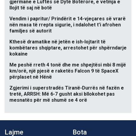
gjermane e Luftës së Dytë Botërore, e vetmja e
llojit të saj në botë
Vendim i papritur/ Prindërit e 14-vjeçares së vrarë
nën masa të rrepta sigurie, i ndalohet t’i afrohen
familjes së autorit
Kthesë dramatike në jetën e ish-lojtarit të
kombëtares shqiptare, arrestohet për shpërndarje
kokaine
Me peshë rreth 4 tonë dhe me shpejtësi mbi 8 mijë
km/orë, një pjesë e raketës Falcon 9 të SpaceX
përplaset në Hënë
Zgjerimi i superstradës Tiranë-Durrës në fazën e
tretë, ARRSH: Më 6-7 gusht aksi bllokohet pas
mesnatës për më shumë se 4 orë
Lajme
Bota