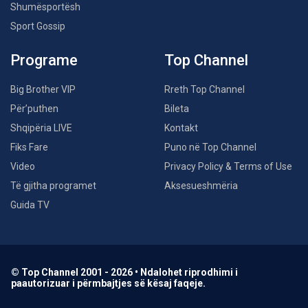
Shumësportësh
Sport Gossip
Programe
Top Channel
Big Brother VIP
Rreth Top Channel
Për’puthen
Bileta
Shqipëria LIVE
Kontakt
Fiks Fare
Puno në Top Channel
Video
Privacy Policy & Terms of Use
Të gjitha programet
Aksesueshmëria
Guida TV
© Top Channel 2001 - 2026 • Ndalohet riprodhimi i
paautorizuar i përmbajtjes së kësaj faqeje.