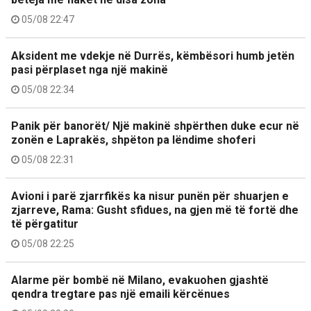
05/08 22:47
Aksident me vdekje në Durrës, këmbësori humb jetën
pasi përplaset nga një makinë
05/08 22:34
Panik për banorët/ Një makinë shpërthen duke ecur në
zonën e Laprakës, shpëton pa lëndime shoferi
05/08 22:31
Avioni i parë zjarrfikës ka nisur punën për shuarjen e
zjarreve, Rama: Gusht sfidues, na gjen më të fortë dhe
të përgatitur
05/08 22:25
Alarme për bombë në Milano, evakuohen gjashtë
qendra tregtare pas një emaili kërcënues