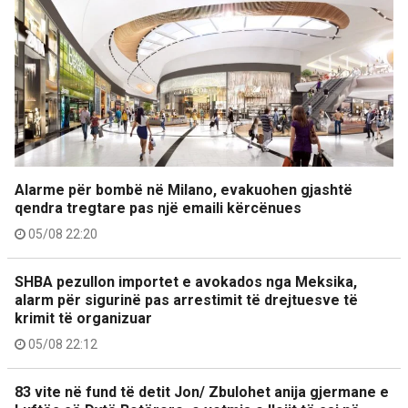
Alarme për bombë në Milano, evakuohen gjashtë
qendra tregtare pas një emaili kërcënues
05/08 22:20
SHBA pezullon importet e avokados nga Meksika,
alarm për sigurinë pas arrestimit të drejtuesve të
krimit të organizuar
05/08 22:12
83 vite në fund të detit Jon/ Zbulohet anija gjermane e