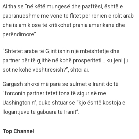
Ai tha se “në këtë mungesë dhe paaftësi, është e
papranueshme më vonë të flitet për rënien e rolit arab
dhe islamik ose të kritikohet prania amerikane dhe
perëndimore”.
“Shtetet arabe të Gjirit ishin një mbështetje dhe
partner për të gjithë në kohë prosperiteti… ku jeni ju
sot në kohë vështirësish?”, shtoi ai.
Gargash shkroi më parë se sulmet e Iranit do të
“forconin partneritetet tona të sigurisë me
Uashingtonin”, duke shtuar se “kjo është kostoja e
llogaritjeve të gabuara të Iranit”.
Top Channel