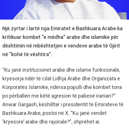
Një zyrtar i lartë nga Emiratet e Bashkuara Arabe ka
kritikuar kombet “e mëdha” arabe dhe islamike për
dështimin në mbështetjen e vendeve arabe të Gjirit
në “kohë të vështira”.
“Ku janë institucionet arabe dhe islame funksionale,
kryesorja ndër të cilat Lidhja Arabe dhe Organizata e
Korporatës Islamike, ndërsa populli dhe kombet tona
po përballen me këtë agresion të pabesë iranian?”
Anwar Gargash, këshilltar i presidentit të Emirateve të
Bashkuara Arabe, postoi në X. “Ku janë vendet
‘kryesore’ arabe dhe rajonale?”, shprehet ai.