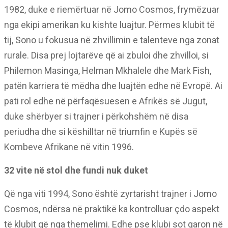
1982, duke e riemërtuar në Jomo Cosmos, frymëzuar
nga ekipi amerikan ku kishte luajtur. Përmes klubit të
tij, Sono u fokusua në zhvillimin e talenteve nga zonat
rurale. Disa prej lojtarëve që ai zbuloi dhe zhvilloi, si
Philemon Masinga, Helman Mkhalele dhe Mark Fish,
patën karriera të mëdha dhe luajtën edhe në Evropë. Ai
pati rol edhe në përfaqësuesen e Afrikës së Jugut,
duke shërbyer si trajner i përkohshëm në disa
periudha dhe si këshilltar në triumfin e Kupës së
Kombeve Afrikane në vitin 1996.
32 vite në stol dhe fundi nuk duket
Që nga viti 1994, Sono është zyrtarisht trajner i Jomo
Cosmos, ndërsa në praktikë ka kontrolluar çdo aspekt
të klubit që nga themelimi. Edhe pse klubi sot garon në