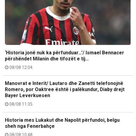
‘Historia jonë nuk ka përfunduar…’/ Ismael Bennacer
përshëndet Milanin dhe tifozët e tij…
08/08 12:04
Manovrat e Interit/ Lautaro dhe Zanetti telefonojnë
Romero, por Oaktree është i palëkundur, Diaby drejt
Bayer Leverkuesen
08/08 11:35
Historia mes Lukakut dhe Napolit përfundoi, belgu
sheh nga Fenerbahçe
08/08 10:48