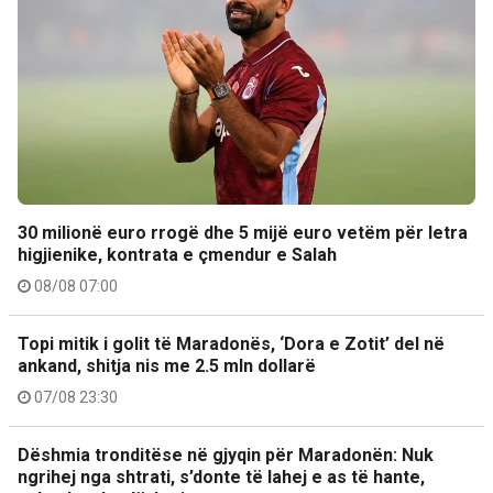
30 milionë euro rrogë dhe 5 mijë euro vetëm për letra
higjienike, kontrata e çmendur e Salah
08/08 07:00
Topi mitik i golit të Maradonës, ‘Dora e Zotit’ del në
ankand, shitja nis me 2.5 mln dollarë
07/08 23:30
Dëshmia tronditëse në gjyqin për Maradonën: Nuk
ngrihej nga shtrati, s’donte të lahej e as të hante,