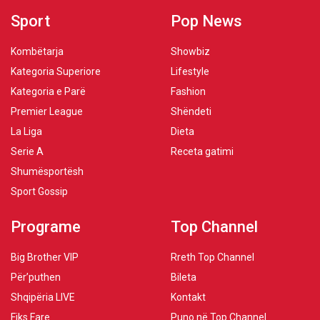
Sport
Pop News
Kombëtarja
Showbiz
Kategoria Superiore
Lifestyle
Kategoria e Parë
Fashion
Premier League
Shëndeti
La Liga
Dieta
Serie A
Receta gatimi
Shumësportësh
Sport Gossip
Programe
Top Channel
Big Brother VIP
Rreth Top Channel
Për’puthen
Bileta
Shqipëria LIVE
Kontakt
Fiks Fare
Puno në Top Channel