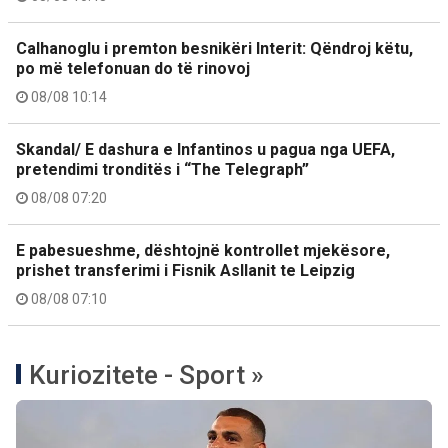
Calhanoglu i premton besnikëri Interit: Qëndroj këtu,
po më telefonuan do të rinovoj
08/08 10:14
Skandal/ E dashura e Infantinos u pagua nga UEFA,
pretendimi tronditës i “The Telegraph”
08/08 07:20
E pabesueshme, dështojnë kontrollet mjekësore,
prishet transferimi i Fisnik Asllanit te Leipzig
08/08 07:10
Kuriozitete - Sport »