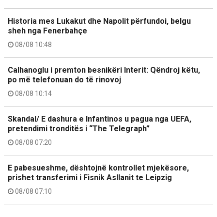
Historia mes Lukakut dhe Napolit përfundoi, belgu
sheh nga Fenerbahçe
08/08 10:48
Calhanoglu i premton besnikëri Interit: Qëndroj këtu,
po më telefonuan do të rinovoj
08/08 10:14
Skandal/ E dashura e Infantinos u pagua nga UEFA,
pretendimi tronditës i “The Telegraph”
08/08 07:20
E pabesueshme, dështojnë kontrollet mjekësore,
prishet transferimi i Fisnik Asllanit te Leipzig
08/08 07:10