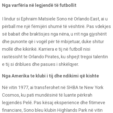
Nga varfëria në legjendë të futbollit
I lindur si Ephraim Matsiele Sono në Orlando East, ai u
përball me një fëmijëri shumë të vështirë. Pas vdekjes
së babait dhe braktisjes nga nëna, u rrit nga gjyshërit
dhe punonte që i vogël për të mbijetuar, duke shitur
mollë dhe kikirikë. Karriera e tij në futboll nisi
rastësisht te Orlando Pirates, ku shpejt tregoi talentin
e tij si driblues dhe pasues i shkëlqyer.
Nga Amerika te klubi i tij dhe ndikimi që kishte
Në vitin 1977, ai transferohet në SHBA te New York
Cosmos, ku pati mundësinë të luante përkrah
legjendës Pelé. Pas kësaj eksperience dhe fitimeve
financiare, Sono bleu klubin Highlands Park në vitin