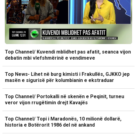
Top Channel/ Kuvendi mblidhet pas afatit, seanca vijon
debatin mbi vlefshmërinë e vendimeve
Top News- Lihet në burg kimisti i Frakullës, GJKKO jep
masën e sigurisë për kolumbianin e ekstraduar
Top Channel/ Portokalli në skenën e Peqinit, turneu
veror vijon rrugëtimin drejt Kavajës
Top Channel/ Topi i Maradonës, 10 milionë dollarë,
historia e Botërorit 1986 del në ankand