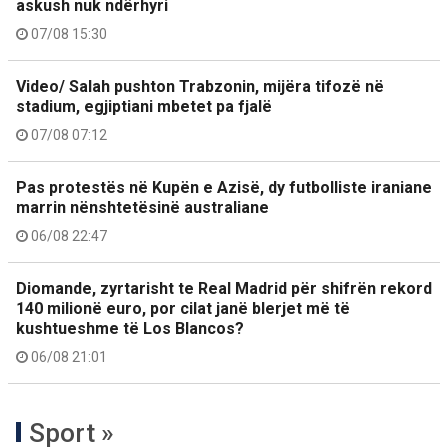
askush nuk ndërhyri
07/08 15:30
Video/ Salah pushton Trabzonin, mijëra tifozë në
stadium, egjiptiani mbetet pa fjalë
07/08 07:12
Pas protestës në Kupën e Azisë, dy futbolliste iraniane
marrin nënshtetësinë australiane
06/08 22:47
Diomande, zyrtarisht te Real Madrid për shifrën rekord
140 milionë euro, por cilat janë blerjet më të
kushtueshme të Los Blancos?
06/08 21:01
Sport »