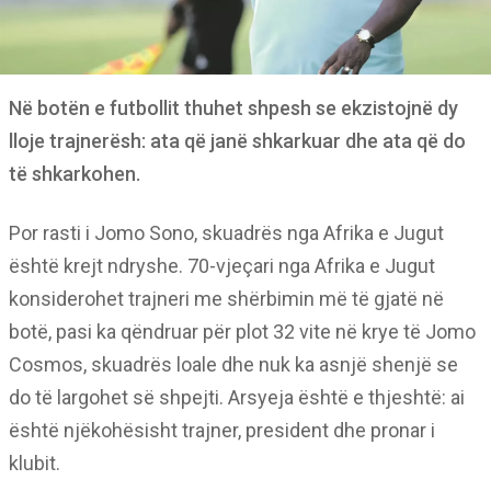
Në botën e futbollit thuhet shpesh se ekzistojnë dy
lloje trajnerësh: ata që janë shkarkuar dhe ata që do
të shkarkohen.
Por rasti i Jomo Sono, skuadrës nga Afrika e Jugut
është krejt ndryshe. 70-vjeçari nga Afrika e Jugut
konsiderohet trajneri me shërbimin më të gjatë në
botë, pasi ka qëndruar për plot 32 vite në krye të Jomo
Cosmos, skuadrës loale dhe nuk ka asnjë shenjë se
do të largohet së shpejti. Arsyeja është e thjeshtë: ai
është njëkohësisht trajner, president dhe pronar i
klubit.