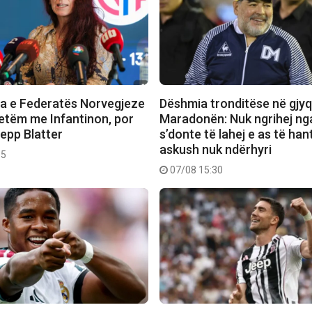
ja e Federatës Norvegjeze
Dëshmia tronditëse në gjyq
vetëm me Infantinon, por
Maradonën: Nuk ngrihej nga
pp Blatter
s’donte të lahej e as të han
askush nuk ndërhyri
35
07/08 15:30