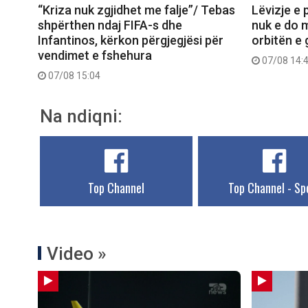
“Kriza nuk zgjidhet me falje”/ Tebas
Lëvizje e 
shpërthen ndaj FIFA-s dhe
nuk e do 
Infantinos, kërkon përgjegjësi për
orbitën e 
vendimet e fshehura
07/08 14:
07/08 15:04
Na ndiqni:
Top Channel
Top Channel - Sp
Video »