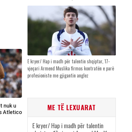
E kryer/ Hap i madh për talentin shqiptar, 17-
vjeçari Armend Muslika firmos kontratën e parë
profesioniste me gjigantin anglez
t nuk u
ME TË LEXUARAT
s Atletico
E kryer/ Hap i madh për talentin