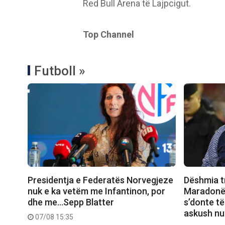
Red Bull Arena të Lajpcigut.
Top Channel
Futboll »
Presidentja e Federatës Norvegjeze
Dëshmia t
nuk e ka vetëm me Infantinon, por
Maradonën
dhe me…Sepp Blatter
s’donte të
askush nu
07/08 15:35