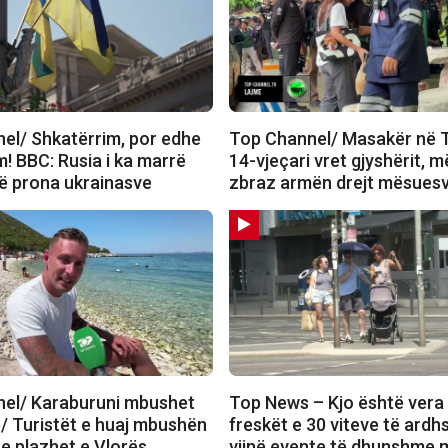
el/ Shkatërrim, por edhe
Top Channel/ Masakër në T
! BBC: Rusia i ka marrë
14-vjeçari vret gjyshërit, 
jë prona ukrainasve
zbraz armën drejt mësues
el/ Karaburuni mbushet
Top News – Kjo është vera
ë/ Turistët e huaj mbushën
freskët e 30 viteve të ard
e plazhet e Vlorës
vijnë evente të dhunshme 