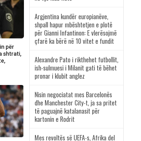
Argjentina kundër europianëve,
shpall hapur mbështetjen e plotë
për Gianni Infantinon: E vlerësojmë
çfarë ka bërë në 10 vitet e fundit
in për
 shtrati,
Alexandre Pato i rikthehet futbollit,
te,
ish-sulmuesi i Milanit gati të bëhet
pronar i klubit anglez
Nisin negociatat mes Barcelonës
dhe Manchester City-t, ja sa pritet
të paguajnë katalanasit për
kartonin e Rodrit
Mes revoltës së UEFA-s, Afrika del