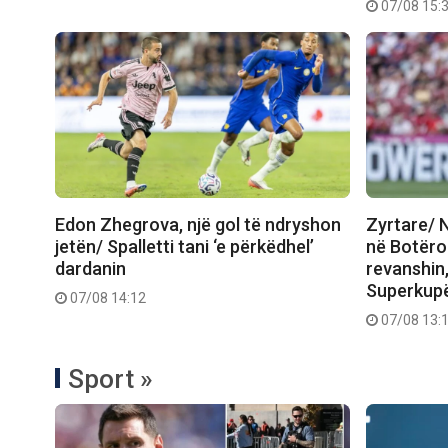
07/08 15:
Edon Zhegrova, një gol të ndryshon
Zyrtare/ N
jetën/ Spalletti tani ‘e përkëdhel’
në Botëror
dardanin
revanshin,
Superkup
07/08 14:12
07/08 13:
Sport »