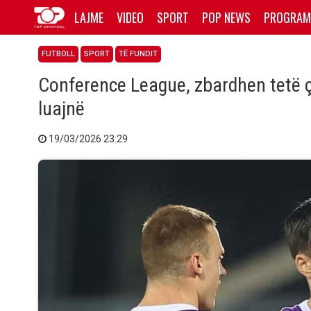
LAJME
VIDEO
SPORT
POP NEWS
PROGRAM
FUTBOLL
SPORT
TË FUNDIT
Conference League, zbardhen tetë çere
luajnë
19/03/2026 23:29