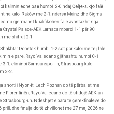
oi kalimin edhe pse humbi 2-0 ndaj Celje-s, kjo falë
rentina kaloi Raków me 2-1, ndërsa Mainz dhe Sigma
ështu gjermanët kualifikohen falë avantazhit nga
a Crystal Palace-AEK Larnaca mbaroi 1-1 për 90
n me shifrat 2-1.
 Shakhtar Donetsk humbi 1-2 sot por kaloi më tej falë
akimin e parë, Rayo Vallecano gjithashtu humbi 0-1
arë 3-1, eliminoi Samsunspor-in, Strasbourg kaloi
ëm 3-2.
a shorti i Nyon-it. Lech Poznan do të përballet me
me Fiorentinën, Rayo Vallecano do të sfidojë AEK-un
e Strasbourg-un. Ndeshjet e para të çerekfinaleve do
 prill, dhe finalja do të zhvillohet më 27 maj 2026 në