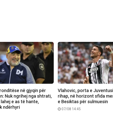
ronditëse në gjyqin për
Vlahovic, porta e Juventusi
: Nuk ngrihej nga shtrati,
rihap, në horizont sfida me
 lahej e as të hante,
e Besiktas për sulmuesin
k ndërhyri
07/08 14:45