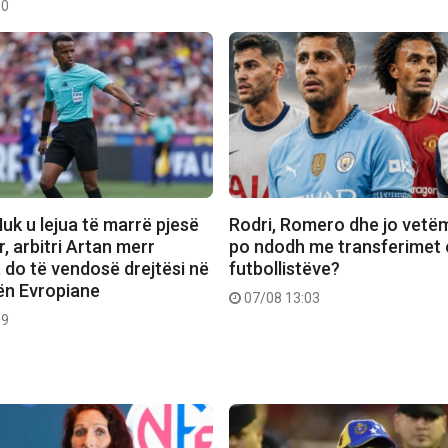
30
uk u lejua të marrë pjesë
Rodri, Romero dhe jo vetë
, arbitri Artan merr
po ndodh me transferimet 
 do të vendosë drejtësi në
futbollistëve?
ën Evropiane
07/08 13:03
19