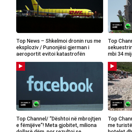
Top News – Shkelmoi dronin rus me
Top Chann
eksploziv / Punonjësi gjerman i
sekuestrim
aeroportit evitoi katastrofën
mbi 34 mi
Top Channel/ “Dështoi në mbrojtjen
Top Chann
e fëmijëve”! Meta gjobitet, miliona
me turist
dollarë dëm, por rezultoi se…
hotelet dh