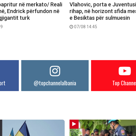
papritur në merkato/ Reali
Vlahovic, porta e Juventusi
më, Endrick përfundon në
rihap, në horizont sfida me
gjigantit turk
e Besiktas për sulmuesin
49
07/08 14:45
ort
@topchannelalbania
Top Channe