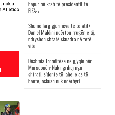
hapur në krah të presidentit të
t nuk u
s Atletico
FIFA-s
Shumë larg gjurmëve të të atit/
Daniel Maldini ndërton rrugën e tij,
ndryshon shtatë skuadra në tetë
vite
Dëshmia tronditëse në gjyqin për
Maradonën: Nuk ngrihej nga
l
shtrati, s’donte të lahej e as të
hante, askush nuk ndërhyri