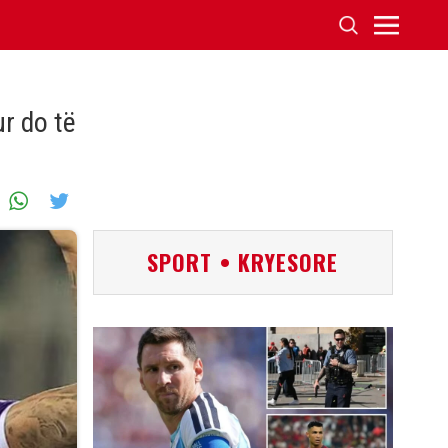
ur do të
SPORT • KRYESORE