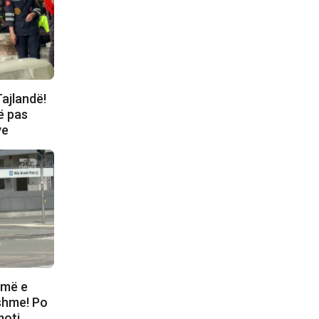
ajlandë!
më pas
ve
 më e
hshme! Po
moti