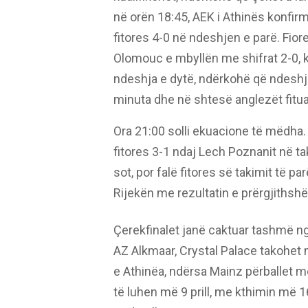
në orën 18:45, AEK i Athinës konfirm
fitores 4-0 në ndeshjen e parë. Fio
Olomouc e mbyllën me shifrat 2-0, k
ndeshja e dytë, ndërkohë që ndeshj
minuta dhe në shtesë anglezët fitua
Ora 21:00 solli ekuacione të mëdha.
fitores 3-1 ndaj Lech Poznanit në t
sot, por falë fitores së takimit të p
Rijekën me rezultatin e prërgjithsh
Çerekfinalet janë caktuar tashmë ng
AZ Alkmaar, Crystal Palace takohet 
e Athinëa, ndërsa Mainz përballet m
të luhen më 9 prill, me kthimin më 16