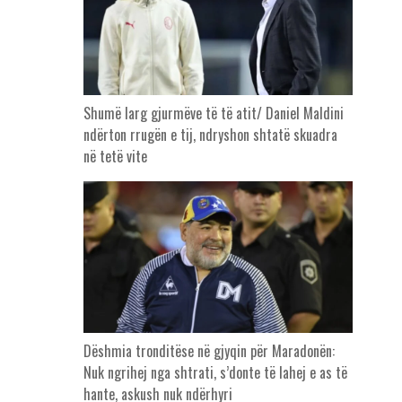
Shumë larg gjurmëve të të atit/ Daniel Maldini
ndërton rrugën e tij, ndryshon shtatë skuadra
në tetë vite
Dëshmia tronditëse në gjyqin për Maradonën:
Nuk ngrihej nga shtrati, s’donte të lahej e as të
hante, askush nuk ndërhyri