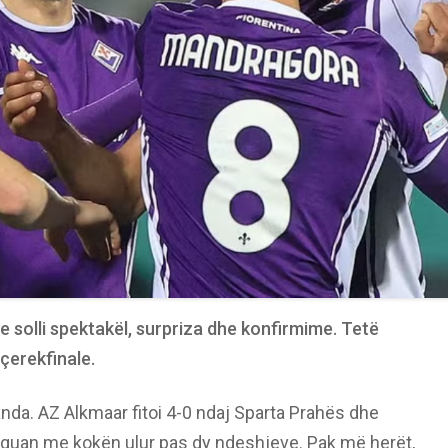
 solli spektakël, surpriza dhe konfirmime. Tetë
çerekfinale.
da. AZ Alkmaar fitoi 4-0 ndaj Sparta Prahës dhe
arguan me kokën ulur pas dy ndeshjeve. Pak më herët,