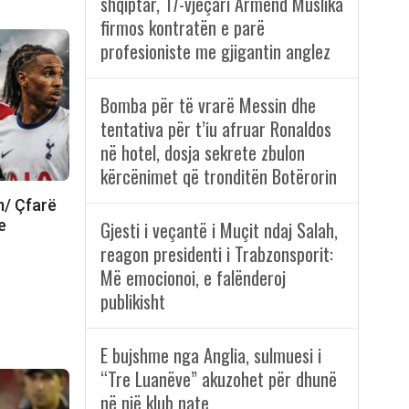
shqiptar, 17-vjeçari Armend Muslika
firmos kontratën e parë
profesioniste me gjigantin anglez
Bomba për të vrarë Messin dhe
tentativa për t’iu afruar Ronaldos
në hotel, dosja sekrete zbulon
kërcënimet që tronditën Botërorin
m/ Çfarë
e
Gjesti i veçantë i Muçit ndaj Salah,
reagon presidenti i Trabzonsporit:
Më emocionoi, e falënderoj
publikisht
E bujshme nga Anglia, sulmuesi i
“Tre Luanëve” akuzohet për dhunë
në një klub nate