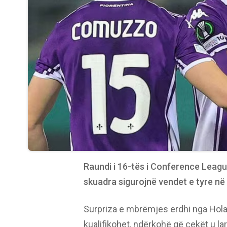
Raundi i 16-tës i Conference League
skuadra sigurojnë vendet e tyre në 
Surpriza e mbrëmjes erdhi nga Holan
kualifikohet, ndërkohë që çekët u l