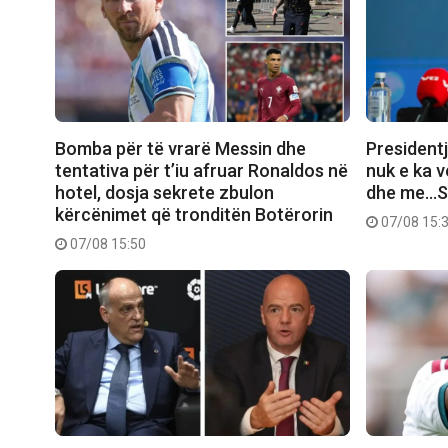
Bomba për të vrarë Messin dhe
President
tentativa për t’iu afruar Ronaldos në
nuk e ka 
hotel, dosja sekrete zbulon
dhe me…Se
kërcënimet që tronditën Botërorin
07/08 15:
07/08 15:50