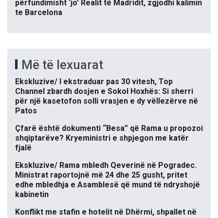
përfundimisht ‘jo’ Realit të Madridit, zgjodhi kalimin
te Barcelona
Më të lexuarat
Ekskluzive/ I ekstraduar pas 30 vitesh, Top
Channel zbardh dosjen e Sokol Hoxhës: Si sherri
për një kasetofon solli vrasjen e dy vëllezërve në
Patos
Çfarë është dokumenti “Besa” që Rama u propozoi
shqiptarëve? Kryeministri e shpjegon me katër
fjalë
Ekskluzive/ Rama mbledh Qeverinë në Pogradec.
Ministrat raportojnë më 24 dhe 25 gusht, pritet
edhe mbledhja e Asamblesë që mund të ndryshojë
kabinetin
Konflikt me stafin e hotelit në Dhërmi, shpallet në