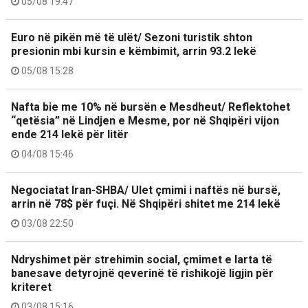
05/08 19:47
Euro në pikën më të ulët/ Sezoni turistik shton
presionin mbi kursin e këmbimit, arrin 93.2 lekë
05/08 15:28
Nafta bie me 10% në bursën e Mesdheut/ Reflektohet
“qetësia” në Lindjen e Mesme, por në Shqipëri vijon
ende 214 lekë për litër
04/08 15:46
Negociatat Iran-SHBA/ Ulet çmimi i naftës në bursë,
arrin në 78$ për fuçi. Në Shqipëri shitet me 214 lekë
03/08 22:50
Ndryshimet për strehimin social, çmimet e larta të
banesave detyrojnë qeverinë të rishikojë ligjin për
kriteret
03/08 15:16