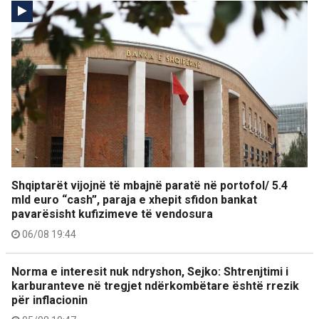
Shqiptarët vijojnë të mbajnë paratë në portofol/ 5.4
mld euro “cash”, paraja e xhepit sfidon bankat
pavarësisht kufizimeve të vendosura
06/08 19:44
Norma e interesit nuk ndryshon, Sejko: Shtrenjtimi i
karburanteve në tregjet ndërkombëtare është rrezik
për inflacionin