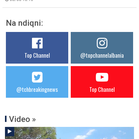
Na ndiqni:
Top Channel
@topchannelalbania
@tchbreakingnews
Top Channel
Video »