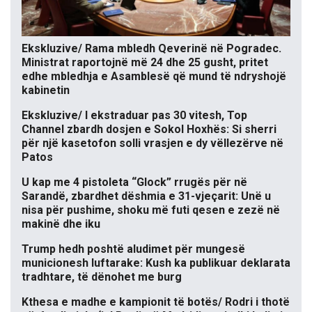
Ekskluzive/ Rama mbledh Qeverinë në Pogradec.
Ministrat raportojnë më 24 dhe 25 gusht, pritet
edhe mbledhja e Asamblesë që mund të ndryshojë
kabinetin
Ekskluzive/ I ekstraduar pas 30 vitesh, Top
Channel zbardh dosjen e Sokol Hoxhës: Si sherri
për një kasetofon solli vrasjen e dy vëllezërve në
Patos
U kap me 4 pistoleta “Glock” rrugës për në
Sarandë, zbardhet dëshmia e 31-vjeçarit: Unë u
nisa për pushime, shoku më futi qesen e zezë në
makinë dhe iku
Trump hedh poshtë aludimet për mungesë
municionesh luftarake: Kush ka publikuar deklarata
tradhtare, të dënohet me burg
Kthesa e madhe e kampionit të botës/ Rodri i thotë