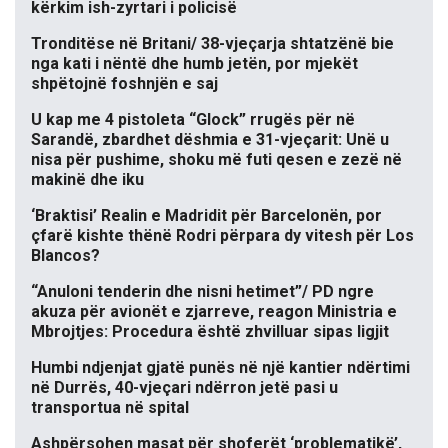
kërkim ish-zyrtari i policisë
Tronditëse në Britani/ 38-vjeçarja shtatzënë bie
nga kati i nëntë dhe humb jetën, por mjekët
shpëtojnë foshnjën e saj
U kap me 4 pistoleta “Glock” rrugës për në
Sarandë, zbardhet dëshmia e 31-vjeçarit: Unë u
nisa për pushime, shoku më futi qesen e zezë në
makinë dhe iku
‘Braktisi’ Realin e Madridit për Barcelonën, por
çfarë kishte thënë Rodri përpara dy vitesh për Los
Blancos?
“Anuloni tenderin dhe nisni hetimet”/ PD ngre
akuza për avionët e zjarreve, reagon Ministria e
Mbrojtjes: Procedura është zhvilluar sipas ligjit
Humbi ndjenjat gjatë punës në një kantier ndërtimi
në Durrës, 40-vjeçari ndërron jetë pasi u
transportua në spital
Ashpërsohen masat për shoferët ‘problematikë’,