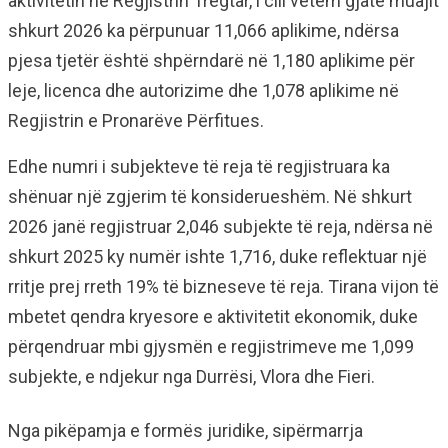
aktivitetin në Regjistrin Tregtar, i cili vetëm gjatë muajit
shkurt 2026 ka përpunuar 11,066 aplikime, ndërsa
pjesa tjetër është shpërndarë në 1,180 aplikime për
leje, licenca dhe autorizime dhe 1,078 aplikime në
Regjistrin e Pronarëve Përfitues.
Edhe numri i subjekteve të reja të regjistruara ka
shënuar një zgjerim të konsiderueshëm. Në shkurt
2026 janë regjistruar 2,046 subjekte të reja, ndërsa në
shkurt 2025 ky numër ishte 1,716, duke reflektuar një
rritje prej rreth 19% të bizneseve të reja. Tirana vijon të
mbetet qendra kryesore e aktivitetit ekonomik, duke
përqendruar mbi gjysmën e regjistrimeve me 1,099
subjekte, e ndjekur nga Durrësi, Vlora dhe Fieri.
Nga pikëpamja e formës juridike, sipërmarrja