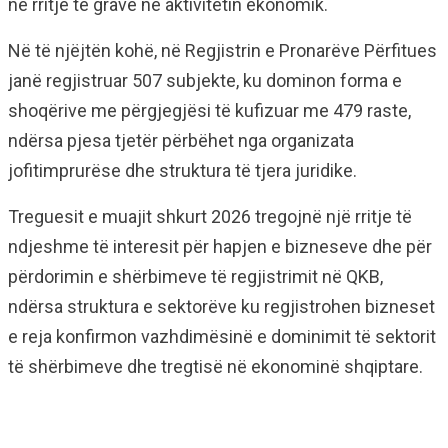
në rritje të grave në aktivitetin ekonomik.
Në të njëjtën kohë, në Regjistrin e Pronarëve Përfitues
janë regjistruar 507 subjekte, ku dominon forma e
shoqërive me përgjegjësi të kufizuar me 479 raste,
ndërsa pjesa tjetër përbëhet nga organizata
jofitimprurëse dhe struktura të tjera juridike.
Treguesit e muajit shkurt 2026 tregojnë një rritje të
ndjeshme të interesit për hapjen e bizneseve dhe për
përdorimin e shërbimeve të regjistrimit në QKB,
ndërsa struktura e sektorëve ku regjistrohen bizneset
e reja konfirmon vazhdimësinë e dominimit të sektorit
të shërbimeve dhe tregtisë në ekonominë shqiptare.