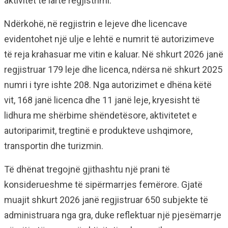
aktivitet të lartë regjistrimi.
Ndërkohë, në regjistrin e lejeve dhe licencave
evidentohet një ulje e lehtë e numrit të autorizimeve
të reja krahasuar me vitin e kaluar. Në shkurt 2026 janë
regjistruar 179 leje dhe licenca, ndërsa në shkurt 2025
numri i tyre ishte 208. Nga autorizimet e dhëna këtë
vit, 168 janë licenca dhe 11 janë leje, kryesisht të
lidhura me shërbime shëndetësore, aktivitetet e
autoriparimit, tregtinë e produkteve ushqimore,
transportin dhe turizmin.
Të dhënat tregojnë gjithashtu një prani të
konsiderueshme të sipërmarrjes femërore. Gjatë
muajit shkurt 2026 janë regjistruar 650 subjekte të
administruara nga gra, duke reflektuar një pjesëmarrje