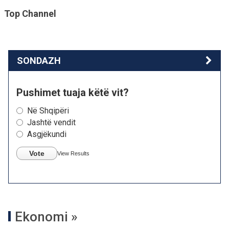
Top Channel
SONDAZH
Pushimet tuaja këtë vit?
Në Shqipëri
Jashtë vendit
Asgjëkundi
Vote
View Results
Ekonomi »