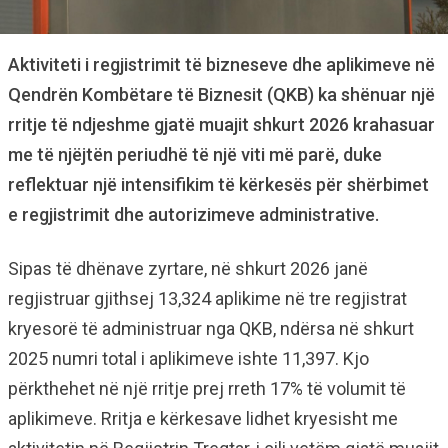
Aktiviteti i regjistrimit të bizneseve dhe aplikimeve në
Qendrën Kombëtare të Biznesit (QKB) ka shënuar një
rritje të ndjeshme gjatë muajit shkurt 2026 krahasuar
me të njëjtën periudhë të një viti më parë, duke
reflektuar një intensifikim të kërkesës për shërbimet
e regjistrimit dhe autorizimeve administrative.
Sipas të dhënave zyrtare, në shkurt 2026 janë
regjistruar gjithsej 13,324 aplikime në tre regjistrat
kryesorë të administruar nga QKB, ndërsa në shkurt
2025 numri total i aplikimeve ishte 11,397. Kjo
përkthehet në një rritje prej rreth 17% të volumit të
aplikimeve. Rritja e kërkesave lidhet kryesisht me