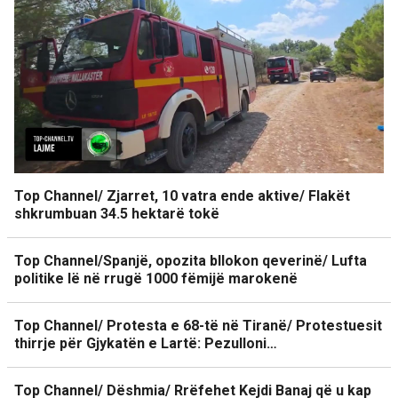
Top Channel/ Zjarret, 10 vatra ende aktive/ Flakët
shkrumbuan 34.5 hektarë tokë
Top Channel/Spanjë, opozita bllokon qeverinë/ Lufta
politike lë në rrugë 1000 fëmijë marokenë
Top Channel/ Protesta e 68-të në Tiranë/ Protestuesit
thirrje për Gjykatën e Lartë: Pezulloni…
Top Channel/ Dëshmia/ Rrëfehet Kejdi Banaj që u kap