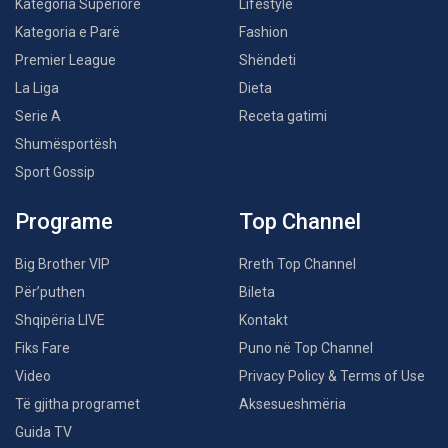
Kategoria Superiore
Lifestyle
Kategoria e Parë
Fashion
Premier League
Shëndeti
La Liga
Dieta
Serie A
Receta gatimi
Shumësportësh
Sport Gossip
Programe
Top Channel
Big Brother VIP
Rreth Top Channel
Për’puthen
Bileta
Shqipëria LIVE
Kontakt
Fiks Fare
Puno në Top Channel
Video
Privacy Policy & Terms of Use
Të gjitha programet
Aksesueshmëria
Guida TV