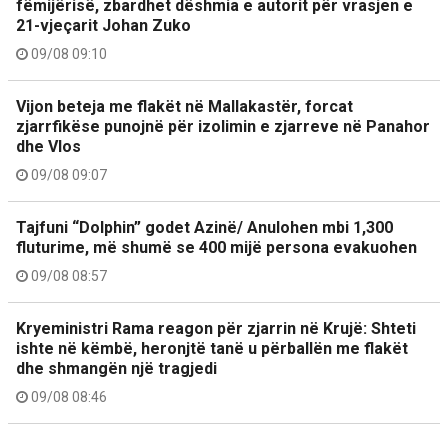
fëmijërisë, zbardhet dëshmia e autorit për vrasjen e
21-vjeçarit Johan Zuko
09/08 09:10
Vijon beteja me flakët në Mallakastër, forcat
zjarrfikëse punojnë për izolimin e zjarreve në Panahor
dhe Vlos
09/08 09:07
Tajfuni “Dolphin” godet Azinë/ Anulohen mbi 1,300
fluturime, më shumë se 400 mijë persona evakuohen
09/08 08:57
Kryeministri Rama reagon për zjarrin në Krujë: Shteti
ishte në këmbë, heronjtë tanë u përballën me flakët
dhe shmangën një tragjedi
09/08 08:46