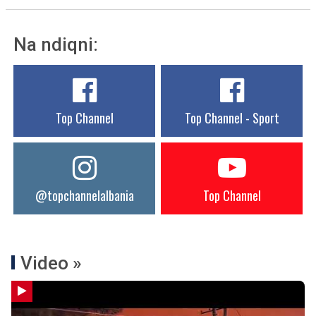
Na ndiqni:
Top Channel
Top Channel - Sport
@topchannelalbania
Top Channel
Video »