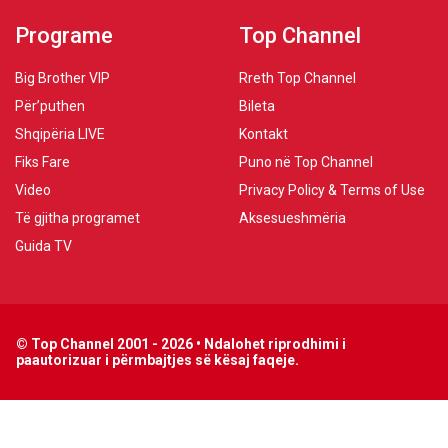
Programe
Top Channel
Big Brother VIP
Rreth Top Channel
Për’puthen
Bileta
Shqipëria LIVE
Kontakt
Fiks Fare
Puno në Top Channel
Video
Privacy Policy & Terms of Use
Të gjitha programet
Aksesueshmëria
Guida TV
© Top Channel 2001 - 2026 • Ndalohet riprodhimi i
paautorizuar i përmbajtjes së kësaj faqeje.