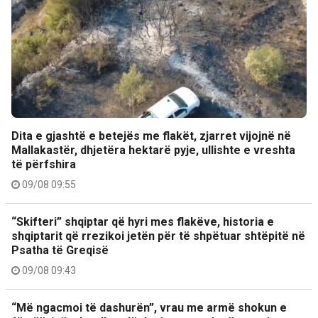
Dita e gjashtë e betejës me flakët, zjarret vijojnë në
Mallakastër, dhjetëra hektarë pyje, ullishte e vreshta
të përfshira
09/08 09:55
“Skifteri” shqiptar që hyri mes flakëve, historia e
shqiptarit që rrezikoi jetën për të shpëtuar shtëpitë në
Psatha të Greqisë
09/08 09:43
“Më ngacmoi të dashurën”, vrau me armë shokun e