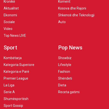
Kronikë
Koment
Aktualitet
Kosova dhe Rajoni
Ekonomi
Shkencë dhe Teknologji
Sociale
Auto
Video
Top News LIVE
Sport
Pop News
Kombëtarja
Showbiz
Kategoria Superiore
Lifestyle
Kategoria e Parë
Fashion
Premier League
Shëndeti
La Liga
Dieta
Serie A
Receta gatimi
Shumësportësh
Sport Gossip