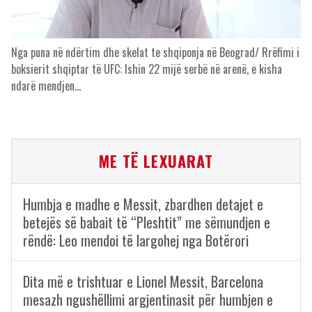
Nga puna në ndërtim dhe skelat te shqiponja në Beograd/ Rrëfimi i
boksierit shqiptar të UFC: Ishin 22 mijë serbë në arenë, e kisha
ndarë mendjen…
ME TË LEXUARAT
Humbja e madhe e Messit, zbardhen detajet e
betejës së babait të “Pleshtit” me sëmundjen e
rëndë: Leo mendoi të largohej nga Botërori
Dita më e trishtuar e Lionel Messit, Barcelona
mesazh ngushëllimi argjentinasit për humbjen e