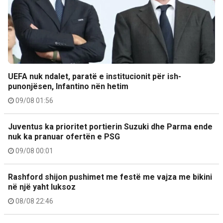
UEFA nuk ndalet, paratë e institucionit për ish-
punonjësen, Infantino nën hetim
09/08 01:56
Juventus ka prioritet portierin Suzuki dhe Parma ende
nuk ka pranuar ofertën e PSG
09/08 00:01
Rashford shijon pushimet me festë me vajza me bikini
në një yaht luksoz
08/08 22:46