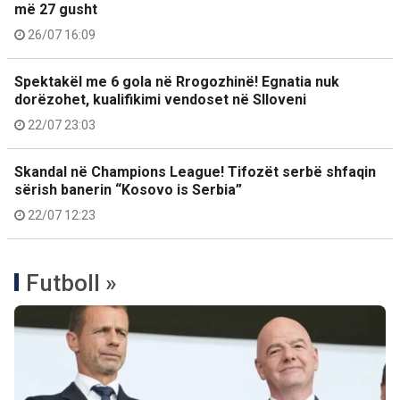
më 27 gusht
26/07 16:09
Spektakël me 6 gola në Rrogozhinë! Egnatia nuk
dorëzohet, kualifikimi vendoset në Slloveni
22/07 23:03
Skandal në Champions League! Tifozët serbë shfaqin
sërish banerin “Kosovo is Serbia”
22/07 12:23
Futboll »