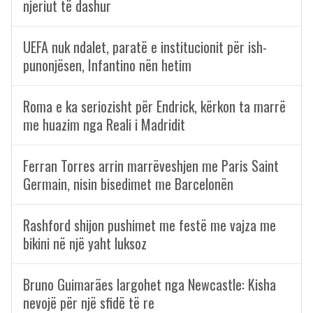
njeriut të dashur
UEFA nuk ndalet, paratë e institucionit për ish-
punonjësen, Infantino nën hetim
Roma e ka seriozisht për Endrick, kërkon ta marrë
me huazim nga Reali i Madridit
Ferran Torres arrin marrëveshjen me Paris Saint
Germain, nisin bisedimet me Barcelonën
Rashford shijon pushimet me festë me vajza me
bikini në një yaht luksoz
Bruno Guimarães largohet nga Newcastle: Kisha
nevojë për një sfidë të re