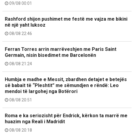
09/08 00:01
Rashford shijon pushimet me festë me vajza me bikini
në një yaht luksoz
08/08 22:46
Ferran Torres arrin marrëveshjen me Paris Saint
Germain, nisin bisedimet me Barcelonën
08/08 21:24
Humbja e madhe e Messit, zbardhen detajet e betejës
së babait të “Pleshtit” me sëmundjen e rëndë: Leo
mendoi të largohej nga Botërori
08/08 20:51
Roma e ka seriozisht për Endrick, kërkon ta marrë me
huazim nga Reali i Madridit
08/08 20:18