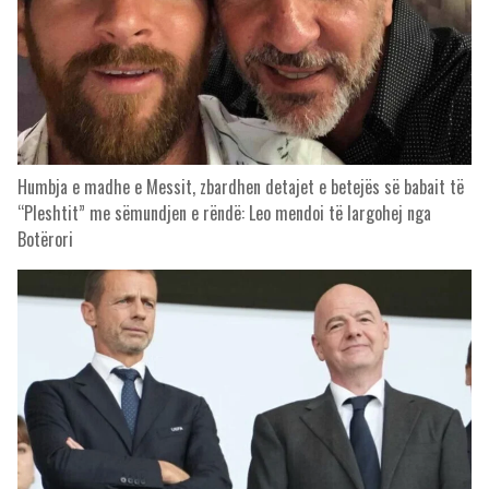
Humbja e madhe e Messit, zbardhen detajet e betejës së babait të
“Pleshtit” me sëmundjen e rëndë: Leo mendoi të largohej nga
Botërori