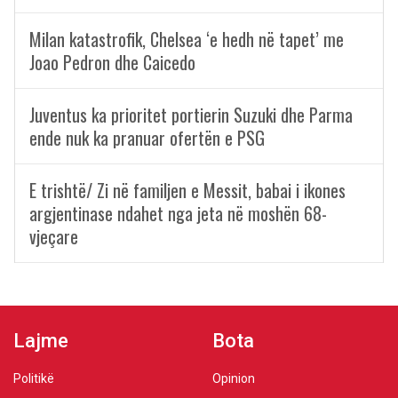
Milan katastrofik, Chelsea ‘e hedh në tapet’ me
Joao Pedron dhe Caicedo
Juventus ka prioritet portierin Suzuki dhe Parma
ende nuk ka pranuar ofertën e PSG
E trishtë/ Zi në familjen e Messit, babai i ikones
argjentinase ndahet nga jeta në moshën 68-
vjeçare
Lajme
Bota
Politikë
Opinion