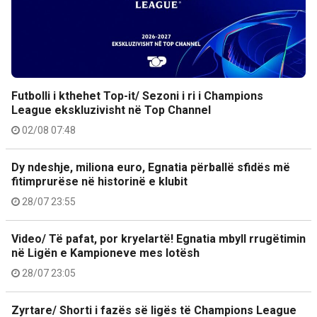
Futbolli i kthehet Top-it/ Sezoni i ri i Champions
League ekskluzivisht në Top Channel
02/08 07:48
Dy ndeshje, miliona euro, Egnatia përballë sfidës më
fitimprurëse në historinë e klubit
28/07 23:55
Video/ Të pafat, por kryelartë! Egnatia mbyll rrugëtimin
në Ligën e Kampioneve mes lotësh
28/07 23:05
Zyrtare/ Shorti i fazës së ligës të Champions League