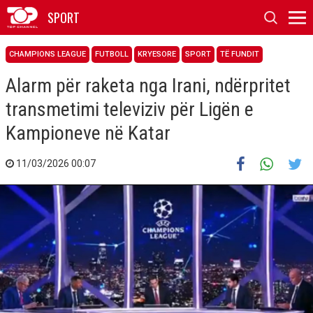
SPORT
CHAMPIONS LEAGUE
FUTBOLL
KRYESORE
SPORT
TË FUNDIT
Alarm për raketa nga Irani, ndërpritet
transmetimi televiziv për Ligën e
Kampioneve në Katar
11/03/2026 00:07