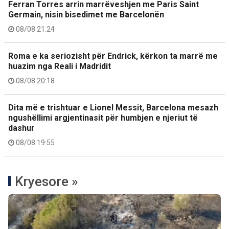
Ferran Torres arrin marrëveshjen me Paris Saint
Germain, nisin bisedimet me Barcelonën
08/08 21:24
Roma e ka seriozisht për Endrick, kërkon ta marrë me
huazim nga Reali i Madridit
08/08 20:18
Dita më e trishtuar e Lionel Messit, Barcelona mesazh
ngushëllimi argjentinasit për humbjen e njeriut të
dashur
08/08 19:55
Kryesore »