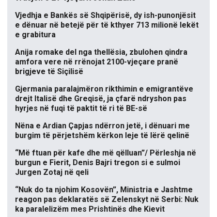
Vjedhja e Bankës së Shqipërisë, dy ish-punonjësit
e dënuar në betejë për të kthyer 713 milionë lekët
e grabitura
Anija romake del nga thellësia, zbulohen qindra
amfora vere në rrënojat 2100-vjeçare pranë
brigjeve të Siçilisë
Gjermania paralajmëron rikthimin e emigrantëve
drejt Italisë dhe Greqisë, ja çfarë ndryshon pas
hyrjes në fuqi të paktit të ri të BE-së
Nëna e Ardian Çapjas ndërron jetë, i dënuari me
burgim të përjetshëm kërkon leje të lërë qelinë
“Më ftuan për kafe dhe më qëlluan”/ Përleshja në
burgun e Fierit, Denis Bajri tregon si e sulmoi
Jurgen Zotaj në qeli
“Nuk do ta njohim Kosovën”, Ministria e Jashtme
reagon pas deklaratës së Zelenskyt në Serbi: Nuk
ka paralelizëm mes Prishtinës dhe Kievit