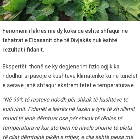
Fenomeni i lakrës me dy koka që është shfaqur në
fshatrat e Elbasanit dhe të Divjakës nuk është
rezultat i fidanit.
Ekspertët thonë se ky degjenerim fiziologjik ka
ndodhur si pasojë e kushteve klimaterike ku në tunelet
e serave janë shfaqur ekstremitetet e temperaturave.
“Në 99% të rasteve ndodh për shkak të kushteve të
kultivimit. Fidanët e lakrës në fazën e tyre të zhvillimit
mund të jenë dëmtuar ose për shkak të rënies të
temperaturave kur ato bien në nivele shumë të ulëta
të cilat dëmtojnë pikën e rritjes, e cila është pjesa më