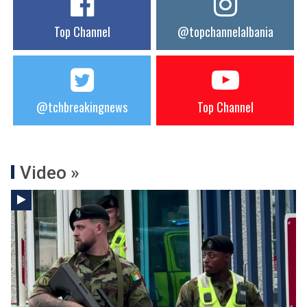
Top Channel
@topchannelalbania
@tchbreakingnews
Top Channel
Video »