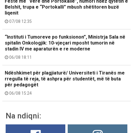
Festë me “Verë dhe Portokalle”, humori ndez qytetin e
Belshit, trupa e “Portokalli” mbush shëtitoren buzë
liqenit
07/08 12:35
“Instituti i Tumoreve po funksionon”, Ministrja Sala në
spitalin Onkologjik: 10-vjeçari mposht tumorin në
stadin IV me aparaturën e re moderne
06/08 18:11
Ndëshkimet për plagjiaturë/ Universiteti i Tiranës me
rregulla të reja, të ashpra për studentët, më të buta
për pedagogët
06/08 15:24
Na ndiqni: