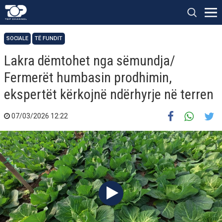
SOCIALE
TË FUNDIT
Lakra dëmtohet nga sëmundja/
Fermerët humbasin prodhimin,
ekspertët kërkojnë ndërhyrje në terren
07/03/2026 12:22