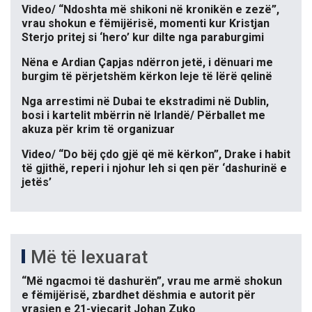
Video/ “Ndoshta më shikoni në kronikën e zezë”,
vrau shokun e fëmijërisë, momenti kur Kristjan
Sterjo pritej si ‘hero’ kur dilte nga paraburgimi
Nëna e Ardian Çapjas ndërron jetë, i dënuari me
burgim të përjetshëm kërkon leje të lërë qelinë
Nga arrestimi në Dubai te ekstradimi në Dublin,
bosi i kartelit mbërrin në Irlandë/ Përballet me
akuza për krim të organizuar
Video/ “Do bëj çdo gjë që më kërkon”, Drake i habit
të gjithë, reperi i njohur leh si qen për ‘dashurinë e
jetës’
Më të lexuarat
“Më ngacmoi të dashurën”, vrau me armë shokun
e fëmijërisë, zbardhet dëshmia e autorit për
vrasjen e 21-vjeçarit Johan Zuko