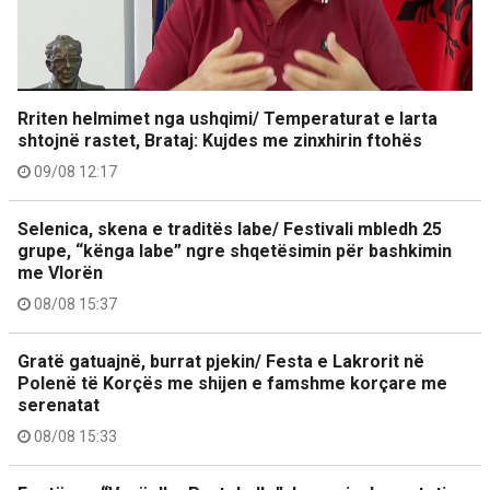
Rriten helmimet nga ushqimi/ Temperaturat e larta
shtojnë rastet, Brataj: Kujdes me zinxhirin ftohës
09/08 12:17
Selenica, skena e traditës labe/ Festivali mbledh 25
grupe, “kënga labe” ngre shqetësimin për bashkimin
me Vlorën
08/08 15:37
Gratë gatuajnë, burrat pjekin/ Festa e Lakrorit në
Polenë të Korçës me shijen e famshme korçare me
serenatat
08/08 15:33