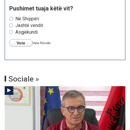
Pushimet tuaja këtë vit?
Në Shqipëri
Jashtë vendit
Asgjëkundi
Vote
View Results
Sociale »