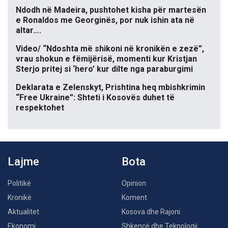
Ndodh në Madeira, pushtohet kisha për martesën
e Ronaldos me Georginës, por nuk ishin ata në
altar….
Video/ “Ndoshta më shikoni në kronikën e zezë”,
vrau shokun e fëmijërisë, momenti kur Kristjan
Sterjo pritej si ‘hero’ kur dilte nga paraburgimi
Deklarata e Zelenskyt, Prishtina heq mbishkrimin
“Free Ukraine”: Shteti i Kosovës duhet të
respektohet
Lajme
Bota
Politikë
Opinion
Kronikë
Koment
Aktualitet
Kosova dhe Rajoni
Ekonomi
Shkencë dhe Teknologji