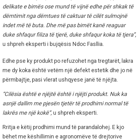
delikate e bimës ose mund të vijnë edhe për shkak të
dëmtimit nga dëmtues të caktuar të cilët sulmojnë
indet më të buta. Dhe më pas bimët kanë reaguar
duke shfaqur filiza të tjerë, duke shfaqur koka të tjera”,
u shpreh eksperti i bujqësis Ndoc Fasllia.
Edhe pse ky produkt po refuzohet nga tregtarët, lakra
me dy koka është vetëm një defekt estetik dhe jo në
përmbajtje, pasi vlerat ushqyese janë të njëjta.
“Cilësia është e njëjtë është i njëjti produkt. Nuk ka
asnjë dallim me pjesën tjetër të prodhimi normal të
lakrës me një kokë”,
u shpreh eksperti.
Rritja e këtij prodhimi mund të parandalohej. E kjo
bëhet me këshillimin e agronomëve të drejtorive