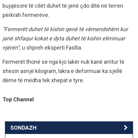
bujqësore të cilët duhet të jenë çdo ditë në terren
përkrah fermerëve.
“Fermerët duhet të kishin qenë të vëmendshëm kur
janë shfaqur kokat e dyta duhet të kishin eliminuar
njërën”,
u shpreh eksperti Fasllia.
Fermerët thonë se nga kjo lakër nuk kanë arritur të
shesin asnjë kilogram, lakra e deformuar ka sjellë
dëme të mëdha tek xhepat e tyre.
Top Channel
SONDAZH