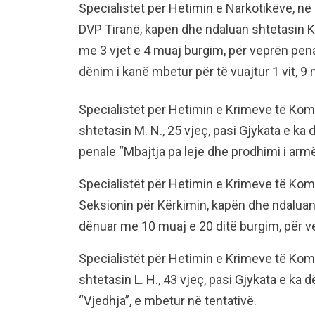
Specialistët për Hetimin e Narkotikëve, 
DVP Tiranë, kapën dhe ndaluan shtetasin K. 
me 3 vjet e 4 muaj burgim, për veprën pena
dënim i kanë mbetur për të vuajtur 1 vit, 9
Specialistët për Hetimin e Krimeve të Komi
shtetasin M. N., 25 vjeç, pasi Gjykata e ka
penale “Mbajtja pa leje dhe prodhimi i arm
Specialistët për Hetimin e Krimeve të Komi
Seksionin për Kërkimin, kapën dhe ndaluan s
dënuar me 10 muaj e 20 ditë burgim, për v
Specialistët për Hetimin e Krimeve të Komi
shtetasin L. H., 43 vjeç, pasi Gjykata e k
“Vjedhja”, e mbetur në tentativë.