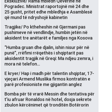
Ekskluzive/ Rama mbledh Qeverinë në
Pogradec. Ministrat raportojnë më 24 dhe
25 gusht, pritet edhe mbledhja e Asamblesë
që mund të ndryshojë kabinetin
Tragjike/ Po ktheheshin në Gjermani pas
pushimeve në vendlindje, humbin jetën në
aksident tre anëtarët e familjes nga Kosova
“Humba gruan dhe djalin, ishin nisur për në
punë”, rrëfimi rrëqethës i shqiptarit pas
aksidentit tragjik në Greqi: Ma ndjeu zemra, i
mora në telefon…
E kryer/ Hap i madh për talentin shqiptar, 17-
vjeçari Armend Muslika firmos kontratën e
parë profesioniste me gjigantin anglez
Bomba për të vrarë Messin dhe tentativa për
t’iu afruar Ronaldos në hotel, dosja sekrete
zbulon kërcënimet që tronditën Botërorin