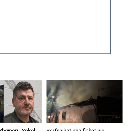
Shqipëri i Sokol
Përfshihet nga flakët një