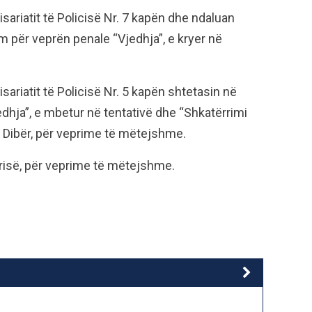
sariatit të Policisë Nr. 7 kapën dhe ndaluan
kim për veprën penale “Vjedhja”, e kryer në
ariatit të Policisë Nr. 5 kapën shtetasin në
jedhja”, e mbetur në tentativë dhe “Shkatërrimi
VP Dibër, për veprime të mëtejshme.
orisë, për veprime të mëtejshme.