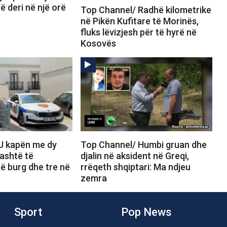
 deri në një orë
Top Channel/ Radhë kilometrike
në Pikën Kufitare të Morinës,
fluks lëvizjesh për të hyrë në
Kosovës
U kapën me dy
Top Channel/ Humbi gruan dhe
jashtë të
djalin në aksident në Greqi,
ë burg dhe tre në
rrëqeth shqiptari: Ma ndjeu
zemra
Sport
Pop News