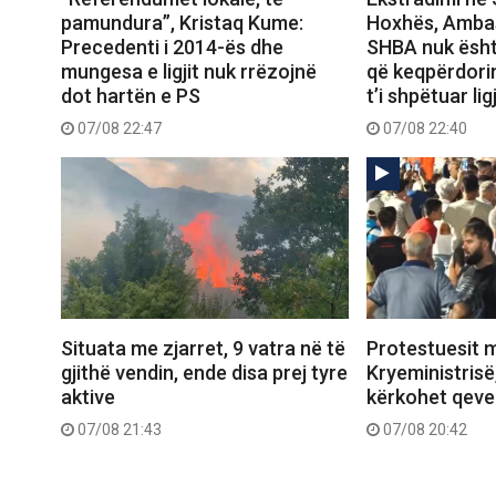
pamundura”, Kristaq Kume:
Hoxhës, Amba
Precedenti i 2014-ës dhe
SHBA nuk ësht
mungesa e ligjit nuk rrëzojnë
që keqpërdori
dot hartën e PS
t’i shpëtuar ligj
07/08 22:47
07/08 22:40
Situata me zjarret, 9 vatra në të
Protestuesit 
gjithë vendin, ende disa prej tyre
Kryeministrisë,
aktive
kërkohet qever
07/08 21:43
07/08 20:42