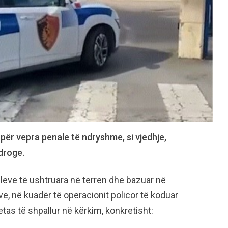
për vepra penale të ndryshme, si vjedhje,
droge.
olleve të ushtruara në terren dhe bazuar në
e, në kuadër të operacionit policor të koduar
tas të shpallur në kërkim, konkretisht: