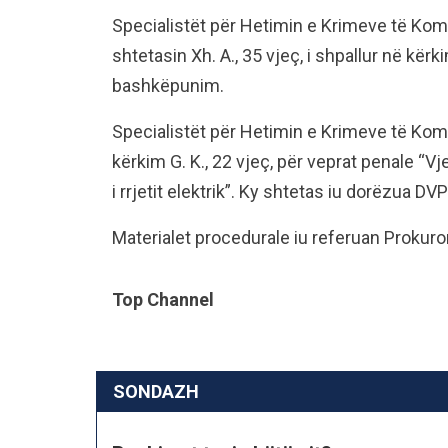
Specialistët për Hetimin e Krimeve të Komi
shtetasin Xh. A., 35 vjeç, i shpallur në kër
bashkëpunim.
Specialistët për Hetimin e Krimeve të Komis
kërkim G. K., 22 vjeç, për veprat penale “V
i rrjetit elektrik”. Ky shtetas iu dorëzua D
Materialet procedurale iu referuan Prokur
Top Channel
SONDAZH