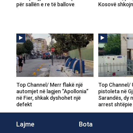
për sallën e re të ballove
Kosovë shkojnë
Top Channel/ Merr flakë një
Top Channel/ 
automjet në lagjen “Apollonia”
pistoleta në G
në Fier, shkak dyshohet një
Sarandës, dy n
defekt
arrest shtëpie
Lajme
Bota