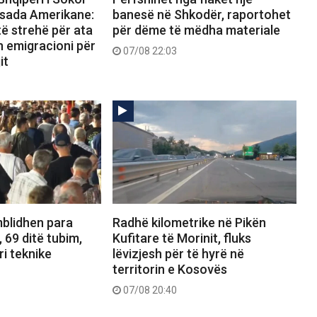
sada Amerikane:
banesë në Shkodër, raportohet
ë strehë për ata
për dëme të mëdha materiale
n emigracioni për
07/08 22:03
it
Radhë kilometrike në Pikën
mblidhen para
Kufitare të Morinit, fluks
 69 ditë tubim,
lëvizjesh për të hyrë në
i teknike
territorin e Kosovës
07/08 20:40