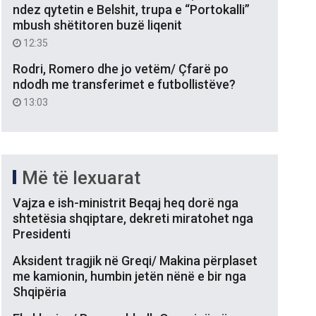
ndez qytetin e Belshit, trupa e “Portokalli”
mbush shëtitoren buzë liqenit
12:35
Rodri, Romero dhe jo vetëm/ Çfarë po
ndodh me transferimet e futbollistëve?
13:03
Më të lexuarat
Vajza e ish-ministrit Beqaj heq dorë nga
shtetësia shqiptare, dekreti miratohet nga
Presidenti
Aksident tragjik në Greqi/ Makina përplaset
me kamionin, humbin jetën nënë e bir nga
Shqipëria