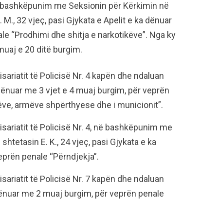
në bashkëpunim me Seksionin për Kërkimin në
M., 32 vjeç, pasi Gjykata e Apelit e ka dënuar
le “Prodhimi dhe shitja e narkotikëve”. Nga ky
 muaj e 20 ditë burgim.
sariatit të Policisë Nr. 4 kapën dhe ndaluan
 dënuar me 3 vjet e 4 muaj burgim, për veprën
ëve, armëve shpërthyese dhe i municionit”.
sariatit të Policisë Nr. 4, në bashkëpunim me
htetasin E. K., 24 vjeç, pasi Gjykata e ka
eprën penale “Përndjekja”.
sariatit të Policisë Nr. 7 kapën dhe ndaluan
a dënuar me 2 muaj burgim, për veprën penale