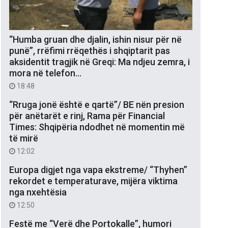
“Humba gruan dhe djalin, ishin nisur për në
punë”, rrëfimi rrëqethës i shqiptarit pas
aksidentit tragjik në Greqi: Ma ndjeu zemra, i
mora në telefon…
18:48
“Rruga jonë është e qartë”/ BE nën presion
për anëtarët e rinj, Rama për Financial
Times: Shqipëria ndodhet në momentin më
të mirë
12:02
Europa digjet nga vapa ekstreme/ “Thyhen”
rekordet e temperaturave, mijëra viktima
nga nxehtësia
12:50
Festë me “Verë dhe Portokalle”, humori