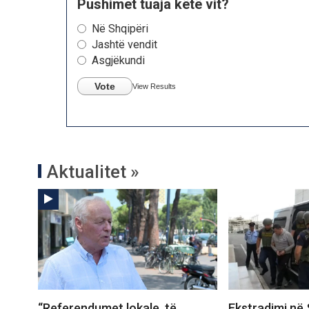
Pushimet tuaja këtë vit?
Në Shqipëri
Jashtë vendit
Asgjëkundi
Vote
View Results
Aktualitet »
“Referendumet lokale, të
Ekstradimi në 