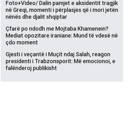
Foto+Video/ Dalin pamjet e aksidentit tragjik
në Greqi, momenti i përplasjes që i mori jetën
nënës dhe djalit shqiptar
Çfarë po ndodh me Mojtaba Khamenein?
Mediat opozitare iraniane: Mund të vdesë në
çdo moment
Gjesti i veçantë i Muçit ndaj Salah, reagon
presidenti i Trabzonsporit: Më emocionoi, e
falënderoj publikisht