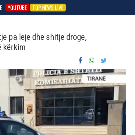
E
YOUTUBE
TOP NEWS LIVE
e pa leje dhe shitje droge,
ë kërkim