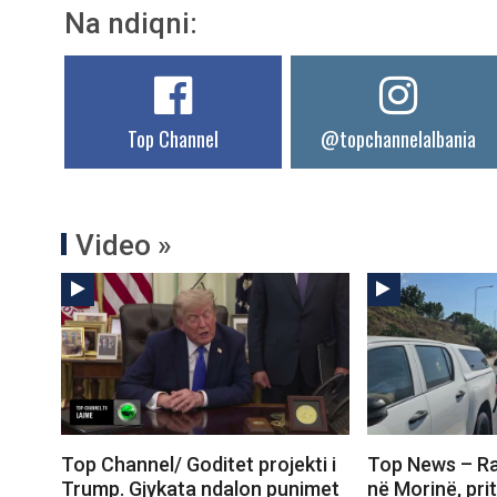
Na ndiqni:
Top Channel
@topchannelalbania
Video »
Top Channel/ Goditet projekti i
Top News – Ra
Trump. Gjykata ndalon punimet
në Morinë, prit