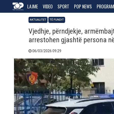
LAJME
VIDEO
SPORT
POP NEWS
PROGRAM
AKTUALITET
TË FUNDIT
Vjedhje, përndjekje, armëmbajtj
arrestohen gjashtë persona n
06/03/2026 09:29