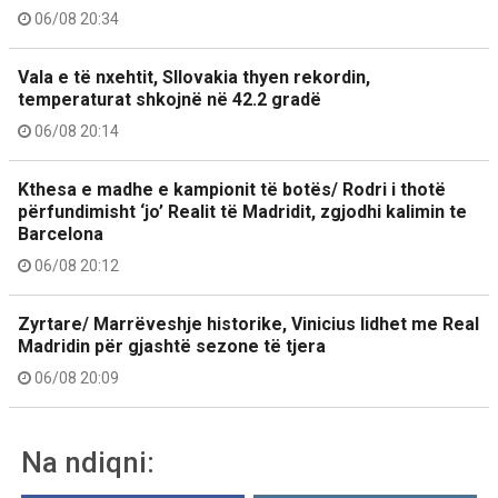
06/08 20:34
Vala e të nxehtit, Sllovakia thyen rekordin,
temperaturat shkojnë në 42.2 gradë
06/08 20:14
Kthesa e madhe e kampionit të botës/ Rodri i thotë
përfundimisht ‘jo’ Realit të Madridit, zgjodhi kalimin te
Barcelona
06/08 20:12
Zyrtare/ Marrëveshje historike, Vinicius lidhet me Real
Madridin për gjashtë sezone të tjera
06/08 20:09
Na ndiqni: