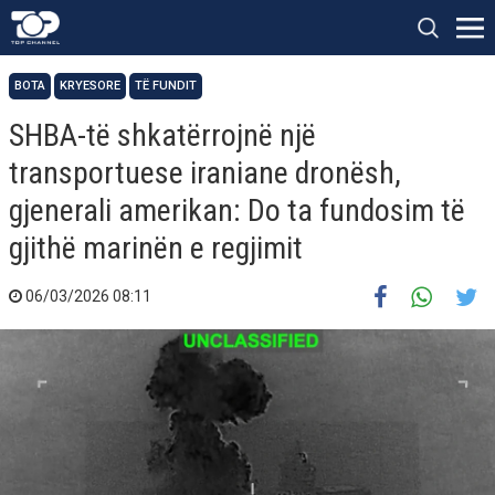
BOTA
KRYESORE
TË FUNDIT
SHBA-të shkatërrojnë një
transportuese iraniane dronësh,
gjenerali amerikan: Do ta fundosim të
gjithë marinën e regjimit
06/03/2026 08:11