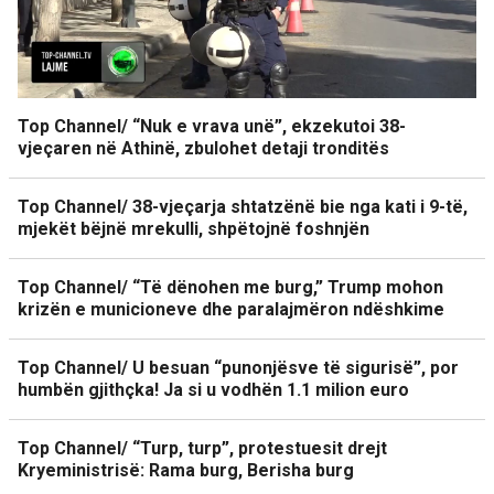
Top Channel/ “Nuk e vrava unë”, ekzekutoi 38-
vjeçaren në Athinë, zbulohet detaji tronditës
Top Channel/ 38-vjeçarja shtatzënë bie nga kati i 9-të,
mjekët bëjnë mrekulli, shpëtojnë foshnjën
Top Channel/ “Të dënohen me burg,” Trump mohon
krizën e municioneve dhe paralajmëron ndëshkime
Top Channel/ U besuan “punonjësve të sigurisë”, por
humbën gjithçka! Ja si u vodhën 1.1 milion euro
Top Channel/ “Turp, turp”, protestuesit drejt
Kryeministrisë: Rama burg, Berisha burg