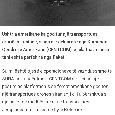
Ushtria amerikane ka goditur një transportues
dronësh iranianë, sipas një deklarate nga Komanda
Qendrore Amerikane (CENTCOM), e cila tha se anija
tani është përfshirë nga flakët.
Sulmi është pjesë e operacioneve të vazhdueshme të
SHBA-së kundër Iranit. CENTCOM njoftoi në një
postim në platformën X se forcat amerikane goditën
një transportues dronësh iranian, i cili u përshkrua si
një anije me madhësinë e një transportuesi
aeroplanësh të Luftës së Dytë Botërore.