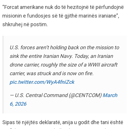
“Forcat amerikane nuk do të hezitojnë të përfundojnë
misionin e fundosjes së të gjithë marinës iraniane”,
shkruhej në postim.
U.S. forces aren’t holding back on the mission to
sink the entire Iranian Navy. Today, an Iranian
drone carrier, roughly the size of a WWII aircraft
carrier, was struck and is now on fire.
pic.twitter.com/WyA4fniZck
— U.S. Central Command (@CENTCOM)
March
6, 2026
Sipas të njëjtës deklaratë, anija u godit dhe tani është