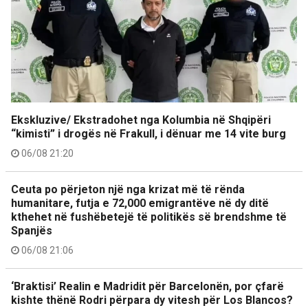
Ekskluzive/ Ekstradohet nga Kolumbia në Shqipëri
“kimisti” i drogës në Frakull, i dënuar me 14 vite burg
06/08 21:20
Ceuta po përjeton një nga krizat më të rënda
humanitare, futja e 72,000 emigrantëve në dy ditë
kthehet në fushëbetejë të politikës së brendshme të
Spanjës
06/08 21:06
‘Braktisi’ Realin e Madridit për Barcelonën, por çfarë
kishte thënë Rodri përpara dy vitesh për Los Blancos?