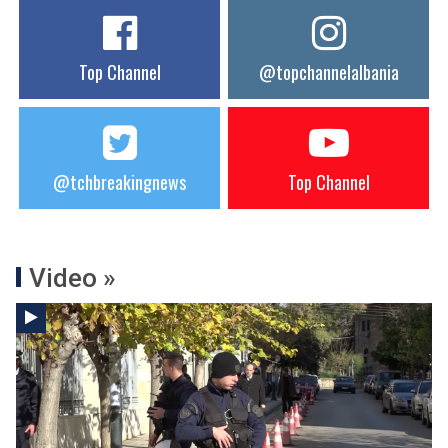
Top Channel
@topchannelalbania
@tchbreakingnews
Top Channel
Video »