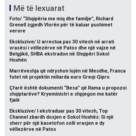
Më të lexuarat
Foto/ “Shqipëria me miq dhe familje”, Richard
Grenell zgjedh Vlorën për të kaluar pushimet
verore
Ekskluzive/ U arrestua pas 30 vitesh në arrati
vrasësi i vëllezërve në Patos dhe një vajze në
Belgjikë, SHBA ekstradon në Shqipëri Sokol
Hoxhën
Marrëveshja që ndryshon lojën në Mesdhe, Franca
futet në projektin miliarda euro Greqi-Qipro
Çfarë është dokumenti “Besa” që Rama u propozoi
shqiptarëve? Kryeministri e shpjegon me katër
fjalë
Ekskluzive/ I ekstraduar pas 30 vitesh, Top
Channel zbardh dosjen e Sokol Hoxhës: Si një
sherr për një kasetofon solli vrasjen e dy
vëllezërve në Patos