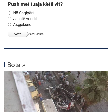
Pushimet tuaja këtë vit?
Në Shqipëri
Jashtë vendit
Asgjëkundi
Vote
View Results
Bota »