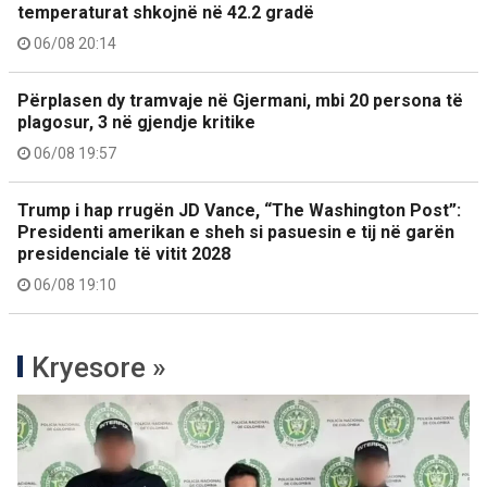
temperaturat shkojnë në 42.2 gradë
06/08 20:14
Përplasen dy tramvaje në Gjermani, mbi 20 persona të
plagosur, 3 në gjendje kritike
06/08 19:57
Trump i hap rrugën JD Vance, “The Washington Post”:
Presidenti amerikan e sheh si pasuesin e tij në garën
presidenciale të vitit 2028
06/08 19:10
Kryesore »