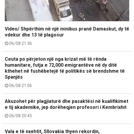
Video/ Shpërthim në një minibus pranë Damaskut, dy të
vdekur dhe 13 të plagosur
06/08 21:36
Ceuta po përjeton një nga krizat më të rënda
humanitare, futja e 72,000 emigrantëve në dy ditë
kthehet në fushëbetejë të politikës së brendshme të
Spanjës
06/08 21:06
Akuzohet për plagjiaturë dhe pasaktësi në kualifikimet
e tij akademike, jep dorëheqjen profesori i Kembrixhit
06/08 20:45
Vala e të nxehtit, Sllovakia thyen rekordin,