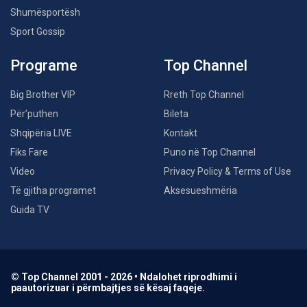
Shumësportësh
Sport Gossip
Programe
Top Channel
Big Brother VIP
Rreth Top Channel
Për’puthen
Bileta
Shqipëria LIVE
Kontakt
Fiks Fare
Puno në Top Channel
Video
Privacy Policy & Terms of Use
Të gjitha programet
Aksesueshmëria
Guida TV
© Top Channel 2001 - 2026 • Ndalohet riprodhimi i
paautorizuar i përmbajtjes së kësaj faqeje.