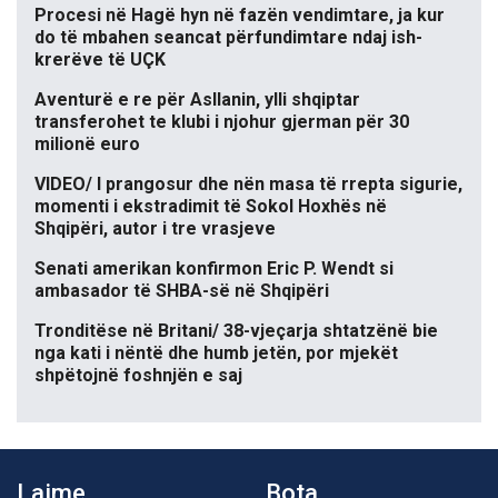
Procesi në Hagë hyn në fazën vendimtare, ja kur
do të mbahen seancat përfundimtare ndaj ish-
krerëve të UÇK
Aventurë e re për Asllanin, ylli shqiptar
transferohet te klubi i njohur gjerman për 30
milionë euro
VIDEO/ I prangosur dhe nën masa të rrepta sigurie,
momenti i ekstradimit të Sokol Hoxhës në
Shqipëri, autor i tre vrasjeve
Senati amerikan konfirmon Eric P. Wendt si
ambasador të SHBA-së në Shqipëri
Tronditëse në Britani/ 38-vjeçarja shtatzënë bie
nga kati i nëntë dhe humb jetën, por mjekët
shpëtojnë foshnjën e saj
Lajme
Bota