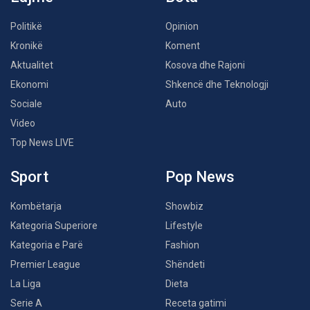
Politikë
Opinion
Kronikë
Koment
Aktualitet
Kosova dhe Rajoni
Ekonomi
Shkencë dhe Teknologji
Sociale
Auto
Video
Top News LIVE
Sport
Pop News
Kombëtarja
Showbiz
Kategoria Superiore
Lifestyle
Kategoria e Parë
Fashion
Premier League
Shëndeti
La Liga
Dieta
Serie A
Receta gatimi