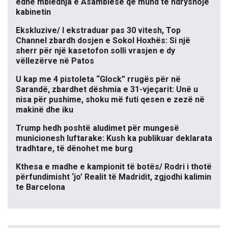
edhe mbledhja e Asamblesë që mund të ndryshojë
kabinetin
Ekskluzive/ I ekstraduar pas 30 vitesh, Top
Channel zbardh dosjen e Sokol Hoxhës: Si një
sherr për një kasetofon solli vrasjen e dy
vëllezërve në Patos
U kap me 4 pistoleta “Glock” rrugës për në
Sarandë, zbardhet dëshmia e 31-vjeçarit: Unë u
nisa për pushime, shoku më futi qesen e zezë në
makinë dhe iku
Trump hedh poshtë aludimet për mungesë
municionesh luftarake: Kush ka publikuar deklarata
tradhtare, të dënohet me burg
Kthesa e madhe e kampionit të botës/ Rodri i thotë
përfundimisht ‘jo’ Realit të Madridit, zgjodhi kalimin
te Barcelona