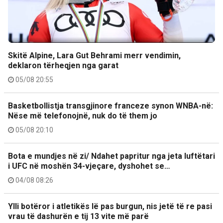
Skitë Alpine, Lara Gut Behrami merr vendimin,
deklaron tërheqjen nga garat
05/08 20:55
Basketbollistja transgjinore franceze synon WNBA-në:
Nëse më telefonojnë, nuk do të them jo
05/08 20:10
Bota e mundjes në zi/ Ndahet papritur nga jeta luftëtari
i UFC në moshën 34-vjeçare, dyshohet se…
04/08 08:26
Ylli botëror i atletikës lë pas burgun, nis jetë të re pasi
vrau të dashurën e tij 13 vite më parë