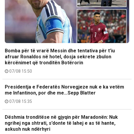
Bomba për të vrarë Messin dhe tentativa për t’iu
afruar Ronaldos në hotel, dosja sekrete zbulon
kërcënimet që tronditën Botërorin
07/08 15:50
Presidentja e Federatës Norvegjeze nuk e ka vetëm
me Infantinon, por dhe me…Sepp Blatter
07/08 15:35
Dëshmia tronditëse në gjyqin për Maradonën: Nuk
ngrihej nga shtrati, s’donte të lahej e as të hante,
askush nuk ndërhyri