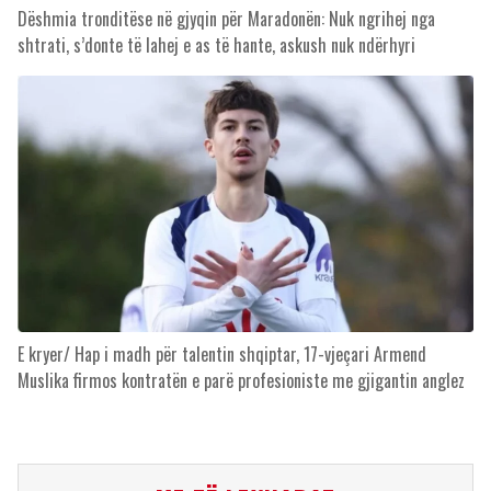
Dëshmia tronditëse në gjyqin për Maradonën: Nuk ngrihej nga
shtrati, s’donte të lahej e as të hante, askush nuk ndërhyri
E kryer/ Hap i madh për talentin shqiptar, 17-vjeçari Armend
Muslika firmos kontratën e parë profesioniste me gjigantin anglez