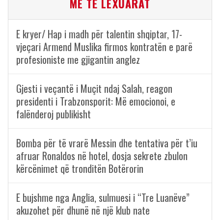
ME TË LEXUARAT
E kryer/ Hap i madh për talentin shqiptar, 17-
vjeçari Armend Muslika firmos kontratën e parë
profesioniste me gjigantin anglez
Gjesti i veçantë i Muçit ndaj Salah, reagon
presidenti i Trabzonsporit: Më emocionoi, e
falënderoj publikisht
Bomba për të vrarë Messin dhe tentativa për t’iu
afruar Ronaldos në hotel, dosja sekrete zbulon
kërcënimet që tronditën Botërorin
E bujshme nga Anglia, sulmuesi i “Tre Luanëve”
akuzohet për dhunë në një klub nate