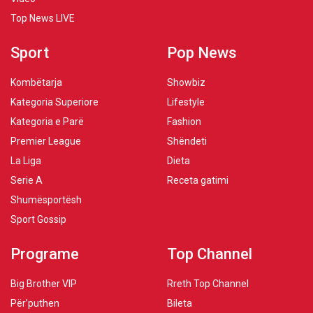
Top News LIVE
Sport
Pop News
Kombëtarja
Showbiz
Kategoria Superiore
Lifestyle
Kategoria e Parë
Fashion
Premier League
Shëndeti
La Liga
Dieta
Serie A
Receta gatimi
Shumësportësh
Sport Gossip
Programe
Top Channel
Big Brother VIP
Rreth Top Channel
Për’puthen
Bileta