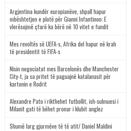
Argjentina kundër europianëve, shpall hapur
mbështetjen e plotë për Gianni Infantinon: E
vlerësojmë çfarë ka bërë në 10 vitet e fundit
Mes revoltës së UEFA-s, Afrika del hapur në krah
të presidentit të FIFA-s
Nisin negociatat mes Barcelonës dhe Manchester
City-t, ja sa pritet të paguajnë katalanasit për
kartonin e Rodrit
Alexandre Pato i rikthehet futbollit, ish-sulmuesi i
Milanit gati të bëhet pronar i klubit anglez
Shumë larg gjurmëve të të atit/ Daniel Maldini