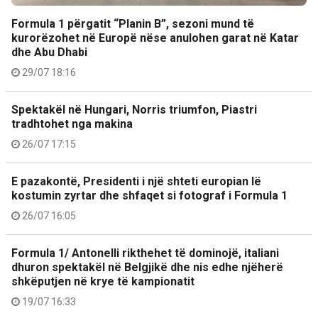
Formula 1 përgatit “Planin B”, sezoni mund të
kurorëzohet në Europë nëse anulohen garat në Katar
dhe Abu Dhabi
29/07 18:16
Spektakël në Hungari, Norris triumfon, Piastri
tradhtohet nga makina
26/07 17:15
E pazakontë, Presidenti i një shteti europian lë
kostumin zyrtar dhe shfaqet si fotograf i Formula 1
26/07 16:05
Formula 1/ Antonelli rikthehet të dominojë, italiani
dhuron spektakël në Belgjikë dhe nis edhe njëherë
shkëputjen në krye të kampionatit
19/07 16:33