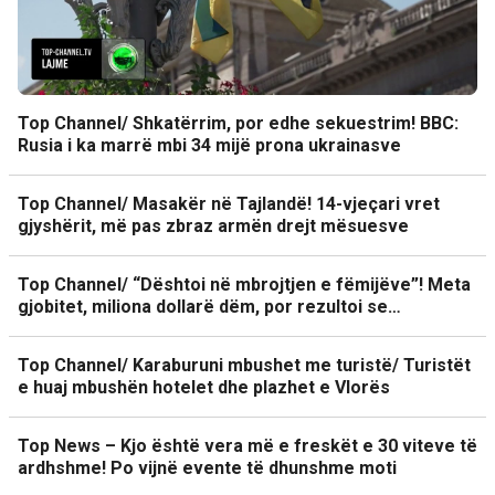
Top Channel/ Shkatërrim, por edhe sekuestrim! BBC:
Rusia i ka marrë mbi 34 mijë prona ukrainasve
Top Channel/ Masakër në Tajlandë! 14-vjeçari vret
gjyshërit, më pas zbraz armën drejt mësuesve
Top Channel/ “Dështoi në mbrojtjen e fëmijëve”! Meta
gjobitet, miliona dollarë dëm, por rezultoi se…
Top Channel/ Karaburuni mbushet me turistë/ Turistët
e huaj mbushën hotelet dhe plazhet e Vlorës
Top News – Kjo është vera më e freskët e 30 viteve të
ardhshme! Po vijnë evente të dhunshme moti