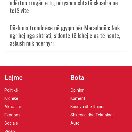
ndërton rrugën e tij, ndryshon shtatë skuadra në
tetë vite
Dëshmia tronditëse në gjyqin për Maradonën: Nuk
ngrihej nga shtrati, s’donte të lahej e as të hante,
askush nuk ndërhyri
Lajme
Bota
Politikë
Opinion
Kronikë
Koment
Aktualitet
Kosova dhe Rajoni
Ekonomi
Shkencë dhe Teknologji
Sociale
Auto
Video