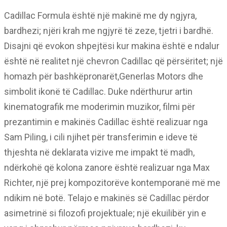
Cadillac Formula është një makinë me dy ngjyra,
bardhezi; njëri krah me ngjyrë të zeze, tjetri i bardhë.
Disajni që evokon shpejtësi kur makina është e ndalur
është në realitet një chevron Cadillac që përsëritet; një
homazh për bashkëpronarët,Generlas Motors dhe
simbolit ikonë të Cadillac. Duke ndërthurur artin
kinematografik me moderimin muzikor, filmi për
prezantimin e makinës Cadillac është realizuar nga
Sam Piling, i cili njihet për transferimin e ideve të
thjeshta në deklarata vizive me impakt të madh,
ndërkohë që kolona zanore është realizuar nga Max
Richter, një prej kompozitorëve kontemporanë më me
ndikim në botë. Telajo e makinës së Cadillac përdor
asimetrinë si filozofi projektuale; një ekuilibër yin e