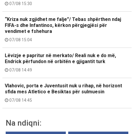
07/08 15:30
“Kriza nuk zgjidhet me falje”/ Tebas shpërthen ndaj
FIFA-s dhe Infantinos, kërkon përgjegjësi për
vendimet e fshehura
07/08 15:04
Lëvizje e papritur në merkato/ Reali nuk e do më,
Endrick përfundon në orbitën e gjigantit turk
07/08 14:49
Vlahovic, porta e Juventusit nuk u rihap, në horizont
sfida mes Atletico e Besiktas për sulmuesin
07/08 14:45
Na ndiqni: