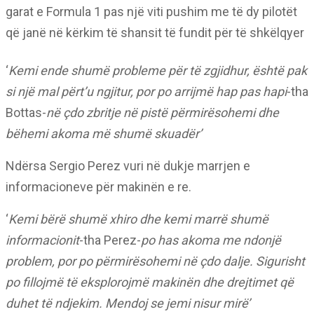
garat e Formula 1 pas një viti pushim me të dy pilotët
që janë në kërkim të shansit të fundit për të shkëlqyer
‘
Kemi ende shumë probleme për të zgjidhur, është pak
si një mal përt’u ngjitur, por po arrijmë hap pas hapi
-tha
Bottas-
në çdo zbritje në pistë përmirësohemi dhe
bëhemi akoma më shumë skuadër’
Ndërsa Sergio Perez vuri në dukje marrjen e
informacioneve për makinën e re.
‘
Kemi bërë shumë xhiro dhe kemi marrë shumë
informacionit
-tha Perez-
po has akoma me ndonjë
problem, por po përmirësohemi në çdo dalje. Sigurisht
po fillojmë të eksplorojmë makinën dhe drejtimet që
duhet të ndjekim. Mendoj se jemi nisur mirë’