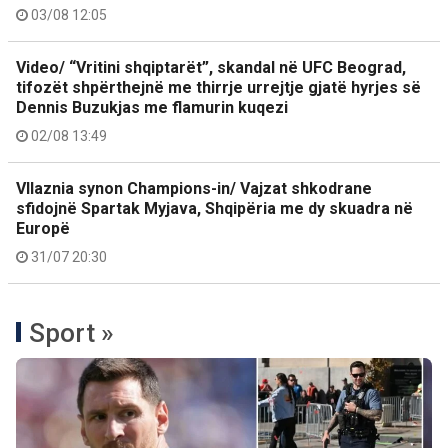
03/08 12:05
Video/ “Vritini shqiptarët”, skandal në UFC Beograd,
tifozët shpërthejnë me thirrje urrejtje gjatë hyrjes së
Dennis Buzukjas me flamurin kuqezi
02/08 13:49
Vllaznia synon Champions-in/ Vajzat shkodrane
sfidojnë Spartak Myjava, Shqipëria me dy skuadra në
Europë
31/07 20:30
Sport »