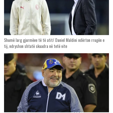
Shumë larg gjurmëve të të atit/ Daniel Maldini ndërton rrugën e
tij, ndryshon shtatë skuadra në tetë vite