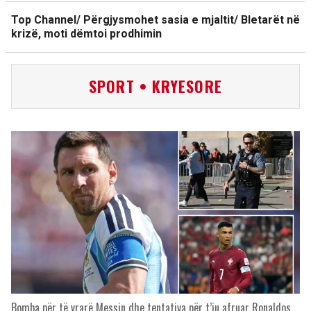
Top Channel/ Përgjysmohet sasia e mjaltit/ Bletarët në
krizë, moti dëmtoi prodhimin
SPORT • KRYESORE
Bomba për të vrarë Messin dhe tentativa për t’iu afruar Ronaldos