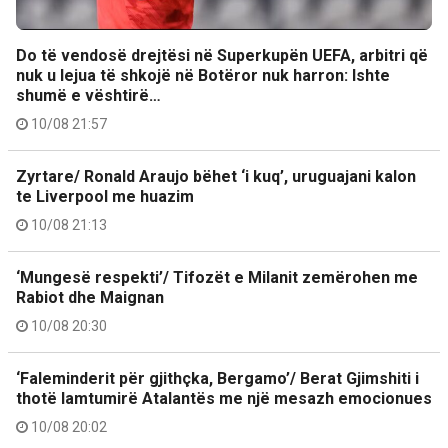
Do të vendosë drejtësi në Superkupën UEFA, arbitri që
nuk u lejua të shkojë në Botëror nuk harron: Ishte
shumë e vështirë…
10/08 21:57
Zyrtare/ Ronald Araujo bëhet ‘i kuq’, uruguajani kalon
te Liverpool me huazim
10/08 21:13
‘Mungesë respekti’/ Tifozët e Milanit zemërohen me
Rabiot dhe Maignan
10/08 20:30
‘Faleminderit për gjithçka, Bergamo’/ Berat Gjimshiti i
thotë lamtumirë Atalantës me një mesazh emocionues
10/08 20:02