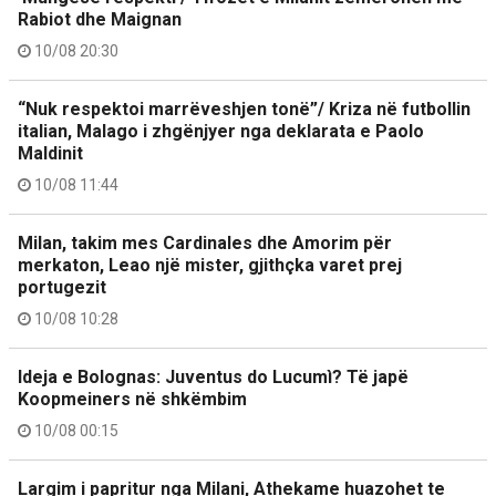
Rabiot dhe Maignan
10/08 20:30
“Nuk respektoi marrëveshjen tonë”/ Kriza në futbollin
italian, Malago i zhgënjyer nga deklarata e Paolo
Maldinit
10/08 11:44
Milan, takim mes Cardinales dhe Amorim për
merkaton, Leao një mister, gjithçka varet prej
portugezit
10/08 10:28
Ideja e Bolognas: Juventus do Lucumì? Të japë
Koopmeiners në shkëmbim
10/08 00:15
Largim i papritur nga Milani, Athekame huazohet te