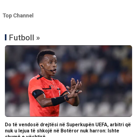
Top Channel
Futboll »
Do të vendosë drejtësi në Superkupën UEFA, arbitri që
nuk u lejua të shkojë në Botëror nuk harron: Ishte
shumë e vështirë…