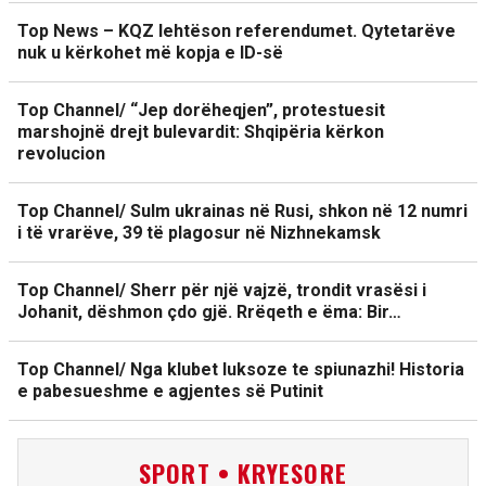
Top News – KQZ lehtëson referendumet. Qytetarëve
nuk u kërkohet më kopja e ID-së
Top Channel/ “Jep dorëheqjen”, protestuesit
marshojnë drejt bulevardit: Shqipëria kërkon
revolucion
Top Channel/ Sulm ukrainas në Rusi, shkon në 12 numri
i të vrarëve, 39 të plagosur në Nizhnekamsk
Top Channel/ Sherr për një vajzë, trondit vrasësi i
Johanit, dëshmon çdo gjë. Rrëqeth e ëma: Bir…
Top Channel/ Nga klubet luksoze te spiunazhi! Historia
e pabesueshme e agjentes së Putinit
SPORT • KRYESORE