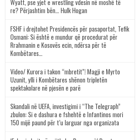
Wyatt, pse yjet e wrestling vdesin në moshë të
re? Përjashtim bën… Hulk Hogan
FSHF i drejtohet Presidencës për pasaportat, Tefik
Osmani: Si është e mundur që procedurat për
Rrahmanin e Kosovës ecin, ndërsa për të
Kombëtares…
Video/ Kurora i takon “mbretit”! Magji e Myrto
Uzunit, ylli i Kombëtares shënon tripletën
spektakolare në pjesën e parë
Skandali në UEFA, investigimi i “The Telegraph”
zbulon: Si e dashura e fshehtë e Infantinos mori
150 mijë paund për t’u larguar nga organizata