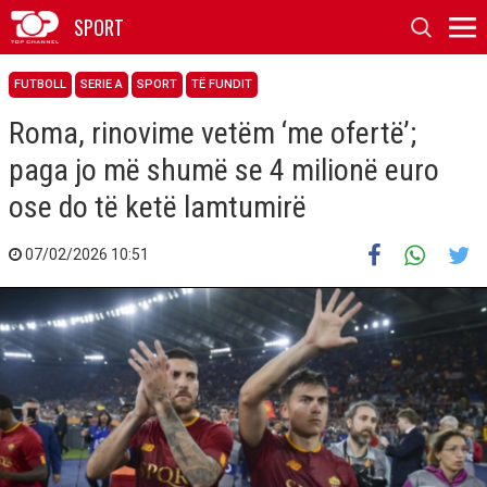
SPORT
FUTBOLL
SERIE A
SPORT
TË FUNDIT
Roma, rinovime vetëm ‘me ofertë’;
paga jo më shumë se 4 milionë euro
ose do të ketë lamtumirë
07/02/2026 10:51