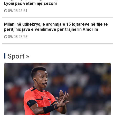
Lyoni pas vetëm një sezoni
09/08 23:31
Milani në udhëkryq, e ardhmja e 15 lojtarëve në fije të
perit, nis java e vendimeve për trajnerin Amorim
09/08 23:28
Sport »