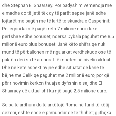
dhe Stephan El Shaaraëy. Por padyshim vëmendja më
e madhe do të jetë tëk dy të parët sepse janë edhe
lojtarët me pagën më të lartë te skuadra e Gasperinit;
Pellegrini ka një pagë rreth 7 milionë euro duke
përfshire edhe bonuset, ndërsa Dybala paguhet me 8.5
milionë euro plus bonuset. Janë këto shifra që nuk
mund të përballohen më nga arkat verdhekuqe ose të
paktën deri sa të ardhurat të mbeten në nivelin aktual.
Dhe në këtë aspekt hyjnë edhe situatat që kanë të
bëjnë me Celik që paguhet me 2 milionë euro, por që
për rinovimin kërkon thuajse dyfishin e saj dhe El
Shaaraëy që aktualisht ka një pagë 2.5 milionë euro.
Se sa të ardhura do të arkëtojë Roma në fund të këtij
sezoni, është ende e pamundur që të thuhet; gjithçka