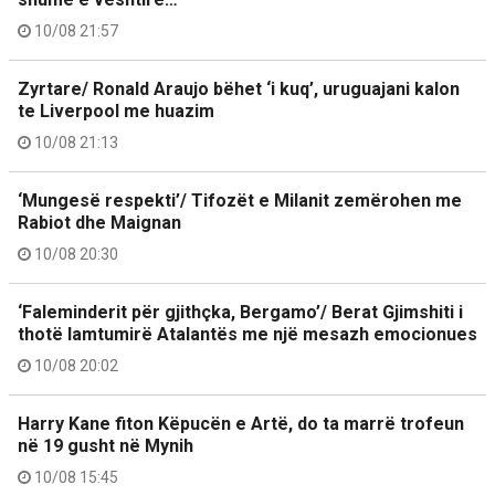
10/08 21:57
Zyrtare/ Ronald Araujo bëhet ‘i kuq’, uruguajani kalon
te Liverpool me huazim
10/08 21:13
‘Mungesë respekti’/ Tifozët e Milanit zemërohen me
Rabiot dhe Maignan
10/08 20:30
‘Faleminderit për gjithçka, Bergamo’/ Berat Gjimshiti i
thotë lamtumirë Atalantës me një mesazh emocionues
10/08 20:02
Harry Kane fiton Këpucën e Artë, do ta marrë trofeun
në 19 gusht në Mynih
10/08 15:45