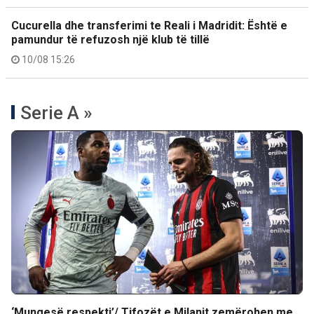
Cucurella dhe transferimi te Reali i Madridit: Është e
pamundur të refuzosh një klub të tillë
10/08 15:26
Serie A »
‘Mungesë respekti’/ Tifozët e Milanit zemërohen me