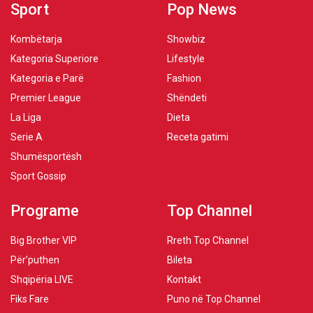
Sport
Pop News
Kombëtarja
Showbiz
Kategoria Superiore
Lifestyle
Kategoria e Parë
Fashion
Premier League
Shëndeti
La Liga
Dieta
Serie A
Receta gatimi
Shumësportësh
Sport Gossip
Programe
Top Channel
Big Brother VIP
Rreth Top Channel
Për’puthen
Bileta
Shqipëria LIVE
Kontakt
Fiks Fare
Puno në Top Channel