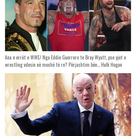
Ana e errët e WWE/ Nga Eddie Guerrero te Bray Wyatt, pse yjet e
wrestling vdesin në moshë të re? Përjashtim bën… Hulk Hogan