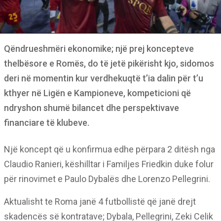
Qëndrueshmëri ekonomike; një prej koncepteve
thelbësore e Romës, do të jetë pikërisht kjo, sidomos
deri në momentin kur verdhekuqtë t’ia dalin për t’u
kthyer në Ligën e Kampioneve, kompeticioni që
ndryshon shumë bilancet dhe perspektivave
financiare të klubeve.
Një koncept që u konfirmua edhe përpara 2 ditësh nga
Claudio Ranieri, këshilltar i Familjes Friedkin duke folur
për rinovimet e Paulo Dybalës dhe Lorenzo Pellegrini.
Aktualisht te Roma janë 4 futbollistë që janë drejt
skadencës së kontratave; Dybala, Pellegrini, Zeki Celik