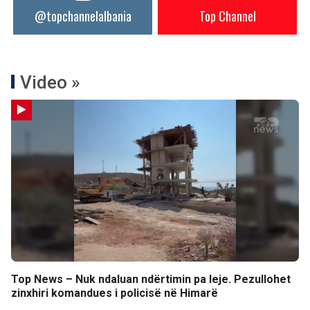
@topchannelalbania
Top Channel
Video »
Top News – Nuk ndaluan ndërtimin pa leje. Pezullohet
zinxhiri komandues i policisë në Himarë