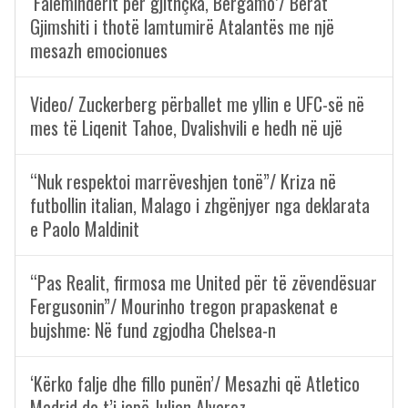
‘Faleminderit për gjithçka, Bergamo’/ Berat
Gjimshiti i thotë lamtumirë Atalantës me një
mesazh emocionues
Video/ Zuckerberg përballet me yllin e UFC-së në
mes të Liqenit Tahoe, Dvalishvili e hedh në ujë
“Nuk respektoi marrëveshjen tonë”/ Kriza në
futbollin italian, Malago i zhgënjyer nga deklarata
e Paolo Maldinit
“Pas Realit, firmosa me United për të zëvendësuar
Fergusonin”/ Mourinho tregon prapaskenat e
bujshme: Në fund zgjodha Chelsea-n
‘Kërko falje dhe fillo punën’/ Mesazhi që Atletico
Madrid do t’i japë Julian Alvarez