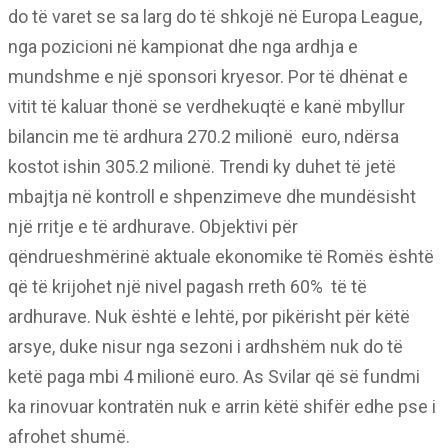
do të varet se sa larg do të shkojë në Europa League,
nga pozicioni në kampionat dhe nga ardhja e
mundshme e një sponsori kryesor. Por të dhënat e
vitit të kaluar thonë se verdhekuqtë e kanë mbyllur
bilancin me të ardhura 270.2 milionë
euro, ndërsa
kostot ishin 305.2 milionë. Trendi ky duhet të jetë
mbajtja në kontroll e shpenzimeve dhe mundësisht
një rritje e të ardhurave. Objektivi për
qëndrueshmërinë aktuale ekonomike të Romës është
që të krijohet një nivel pagash rreth 60%
të të
ardhurave. Nuk është e lehtë, por pikërisht për këtë
arsye, duke nisur nga sezoni i ardhshëm nuk do të
ketë paga mbi 4 milionë euro. As Svilar që së fundmi
ka rinovuar kontratën nuk e arrin këtë shifër edhe pse i
afrohet shumë.