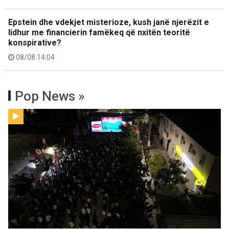
Epstein dhe vdekjet misterioze, kush janë njerëzit e
lidhur me financierin famëkeq që nxitën teoritë
konspirative?
08/08 14:04
Pop News »