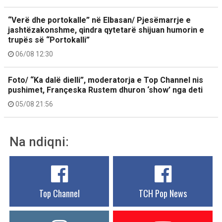
“Verë dhe portokalle” në Elbasan/ Pjesëmarrje e
jashtëzakonshme, qindra qytetarë shijuan humorin e
trupës së “Portokalli”
06/08 12:30
Foto/ “Ka dalë dielli”, moderatorja e Top Channel nis
pushimet, Françeska Rustem dhuron ‘show’ nga deti
05/08 21:56
Na ndiqni:
Top Channel
TCH Pop News