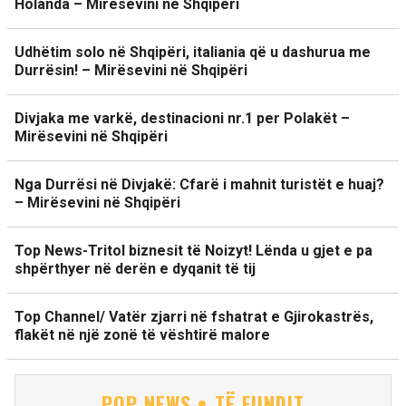
Holanda – Mirësevini në Shqipëri
Udhëtim solo në Shqipëri, italiania që u dashurua me
Durrësin! – Mirësevini në Shqipëri
Divjaka me varkë, destinacioni nr.1 per Polakët –
Mirësevini në Shqipëri
Nga Durrësi në Divjakë: Cfarë i mahnit turistët e huaj?
– Mirësevini në Shqipëri
Top News-Tritol biznesit të Noizyt! Lënda u gjet e pa
shpërthyer në derën e dyqanit të tij
Top Channel/ Vatër zjarri në fshatrat e Gjirokastrës,
flakët në një zonë të vështirë malore
POP NEWS • TË FUNDIT