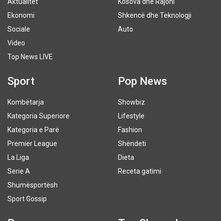
Aktualitet
Kosova dhe Rajoni
Ekonomi
Shkencë dhe Teknologji
Sociale
Auto
Video
Top News LIVE
Sport
Pop News
Kombëtarja
Showbiz
Kategoria Superiore
Lifestyle
Kategoria e Parë
Fashion
Premier League
Shëndeti
La Liga
Dieta
Serie A
Receta gatimi
Shumësportësh
Sport Gossip