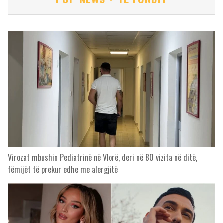
Virozat mbushin Pediatrinë në Vlorë, deri në 80 vizita në ditë,
fëmijët të prekur edhe me alergjitë