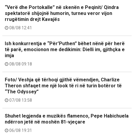
“Verë dhe Portokalle” në skenën e Peqinit/ Qindra
spektatorë shijojnë humorin, turneu veror vijon
rrugëtimin drejt Kavajës
08/08 12:41
Ish konkurrentja e “Për’Puthen” bëhet nënë për herë
të parë, emocionon me dedikimin: Dielli im, gjithçka e
imja
08/08 09:18
Foto/ Veshja që tërhoqi gjithë vëmendjen, Charlize
Theron shfaqet me një look të ri në turin botëror të
“The Odyssey”
07/08 13:58
Shuhet legjenda e muzikës flamenco, Pepe Habichuela
ndërron jetë në moshën 81-vjeçare
06/08 19:31