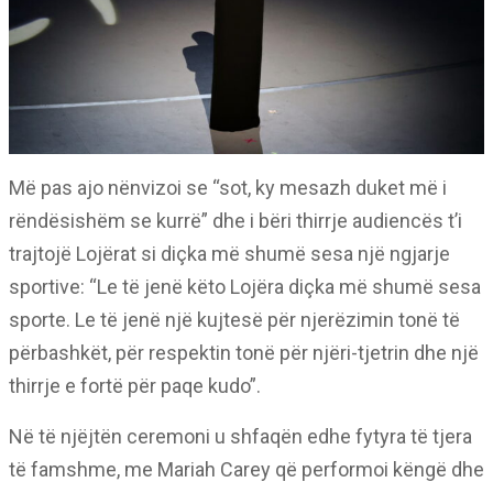
Më pas ajo nënvizoi se “sot, ky mesazh duket më i
rëndësishëm se kurrë” dhe i bëri thirrje audiencës t’i
trajtojë Lojërat si diçka më shumë sesa një ngjarje
sportive: “Le të jenë këto Lojëra diçka më shumë sesa
sporte. Le të jenë një kujtesë për njerëzimin tonë të
përbashkët, për respektin tonë për njëri-tjetrin dhe një
thirrje e fortë për paqe kudo”.
Në të njëjtën ceremoni u shfaqën edhe fytyra të tjera
të famshme, me Mariah Carey që performoi këngë dhe