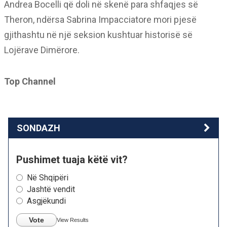
Andrea Bocelli që doli në skenë para shfaqjes së
Theron, ndërsa Sabrina Impacciatore mori pjesë
gjithashtu në një seksion kushtuar historisë së
Lojërave Dimërore.
Top Channel
SONDAZH
Pushimet tuaja këtë vit?
Në Shqipëri
Jashtë vendit
Asgjëkundi
Vote
View Results