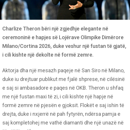
Charlize Theron bëri një zgjedhje elegante në
ceremoninë e hapjes së Lojërave Olimpike Dimërore
Milano/Cortina 2026, duke veshur një fustan të gjatë,
i cili kishte një dekolte në formë zemre.
Aktorja dha një mesazh paqeje në San Siro në Milano,
duke iu drejtuar publikut me fjalë shprese, në cilësinë
e saj si ambasadore e paqes në OKB. Theron u shfaq
me një fustan maxi të zi, i cili kishte një hapje në
formë zemre në pjesën e gjoksit. Flokët e saj ishin të
drejta, duke i nxjerrë në pah fytyrën, ndërsa pamja e
saj kompletohej me vathë diamanti dhe një unazë në