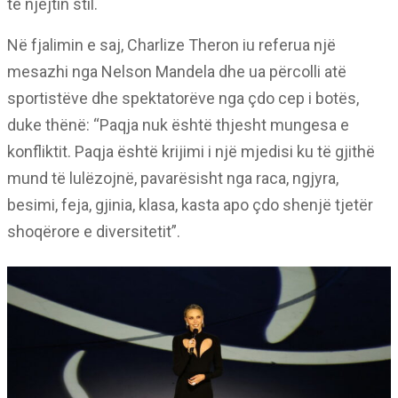
të njëjtin stil.
Në fjalimin e saj, Charlize Theron iu referua një
mesazhi nga Nelson Mandela dhe ua përcolli atë
sportistëve dhe spektatorëve nga çdo cep i botës,
duke thënë: “Paqja nuk është thjesht mungesa e
konfliktit. Paqja është krijimi i një mjedisi ku të gjithë
mund të lulëzojnë, pavarësisht nga raca, ngjyra,
besimi, feja, gjinia, klasa, kasta apo çdo shenjë tjetër
shoqërore e diversitetit”.