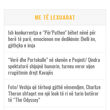
ME TË LEXUARAT
Ish konkurrentja e “Për’Puthen” bëhet nënë për
herë të parë, emocionon me dedikimin: Dielli im,
gjithçka e imja
“Verë dhe Portokalle” në skenën e Peqinit/ Qindra
spektatorë shijojnë humorin, turneu veror vijon
rrugëtimin drejt Kavajës
Foto/ Veshja që tërhoqi gjithë vëmendjen, Charlize
Theron shfaqet me një look të ri në turin botëror
të “The Odyssey”