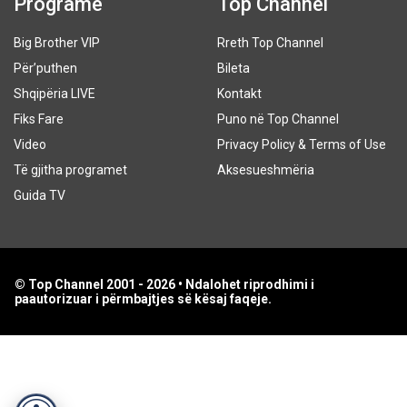
Programe
Top Channel
Big Brother VIP
Rreth Top Channel
Për’puthen
Bileta
Shqipëria LIVE
Kontakt
Fiks Fare
Puno në Top Channel
Video
Privacy Policy & Terms of Use
Të gjitha programet
Aksesueshmëria
Guida TV
© Top Channel 2001 - 2026 • Ndalohet riprodhimi i
paautorizuar i përmbajtjes së kësaj faqeje.