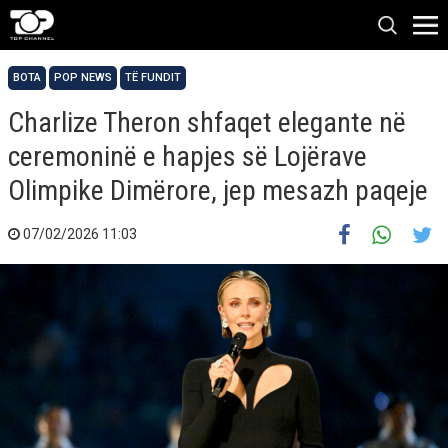
BOTA
POP NEWS
TË FUNDIT
Charlize Theron shfaqet elegante në
ceremoninë e hapjes së Lojërave
Olimpike Dimërore, jep mesazh paqeje
07/02/2026 11:03