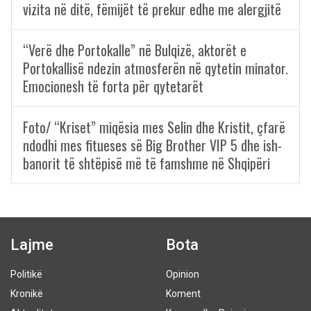
vizita në ditë, fëmijët të prekur edhe me alergjitë
“Verë dhe Portokalle” në Bulqizë, aktorët e
Portokallisë ndezin atmosferën në qytetin minator.
Emocionesh të forta për qytetarët
Foto/ “Kriset” miqësia mes Selin dhe Kristit, çfarë
ndodhi mes fitueses së Big Brother VIP 5 dhe ish-
banorit të shtëpisë më të famshme në Shqipëri
Lajme
Bota
Politikë
Opinion
Kronikë
Koment