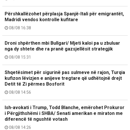
Përshkallëzohet përplasja Spanjë-Itali për emigrantët,
Madridi vendos kontrolle kufitare
08/08 16:38
Droni shpërthen mbi Bullgari/ Mjeti kaloi pa u zbuluar
nga dy shtete dhe ra pranë gazsjellësit strategjik
08/08 15:31
Shqetësimet për sigurinë pas sulmeve në rajon, Turqia
kufizon lëvizjen e anijeve tregtare që udhëtojnë drejt
Detit të Zi përmes Bosforit
08/08 14:56
Ish-avokati i Trump, Todd Blanche, emërohet Prokuror
i Përgjithshëmi i SHBA/ Senati amerikan e miraton me
diferencë të ngushtë votash
08/08 14:26