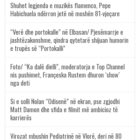
Shuhet legjenda e muzikës flamenco, Pepe
Habichuela ndërron jetë në moshën 81-vjeçare
“Verë dhe portokalle” në Elbasan/ Pjesëmarrje e
jashtëzakonshme, qindra qytetarë shijuan humorin
e trupës së “Portokalli”
Foto/ “Ka dalë dielli”, moderatorja e Top Channel
nis pushimet, Françeska Rustem dhuron ‘show’
nga deti
Si e solli Nolan “Odisenë” në ekran, pse zgjodhi
Matt Damon dhe sfida e filmit më ambicioz të
karrierës
Virozat mbushin Pediatrinë në Vlorë, deri në 80