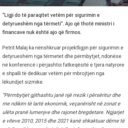
“Ligji do të paraqitet vetëm për sigurimin e
detyrueshëm nga tërmeti”. Ajo që thotë ministri i
financave nuk është ajo që firmos.
Petrit Malaj ka nënshkruar projektligjin për sigurimin e
detyrueshëm nga tërmetet dhe përmbytjet, ndonëse
në konferencë i përjashtoi fatkeqësitë e tjera natyrore
e shpalli të dedikuar vetëm për mbrojtjen nga
lëkundjet sizmike.
“Përmbytjet gjithashtu janë një rrezik i përsëritur dhe
me ndikim të lartë ekonomik, veçanërisht në zonat e
ulëta pranë lumenjve dhe rajonet bregdetare. Ngjarjet
e viteve 2010, 2015 dhe 2021 kanë shkaktuar dëme të