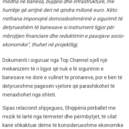
mëdha në banesa, bujqësi dhe infrastrukturë, me
humbje që arrijnë deri në qindra milionë euro. Këto
rrethana imponojnë domosdoshmërinë e sigurimit të
detyrueshëm të banesave si instrument ligjor për
mbrojtjen financiare dhe reduktimin e pasojave socio-
ekonomike”, thuhet në projektligj.
Dokumenti i siguruar nga Top Channel sjell një
mekanizëm të ri ligjor që nuk e lë sigurimin e
banesave ne dorë e vullnet te pronareve, por e bën të
detyrueshme pagesën vjetore që parashikohet të
menaxhohet nga shteti.
Sipas relacionit shpjegues, Shqipëria përballet me
rrezik të lartë nga tërmetet dhe përmbytjet, të cilat
kanë shkaktuar dëme të konsiderueshme ekonomike