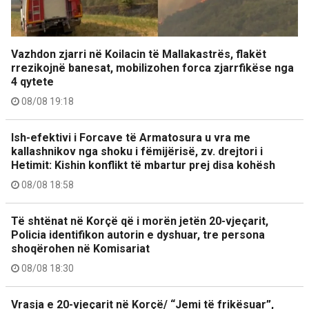
Vazhdon zjarri në Koilacin të Mallakastrës, flakët
rrezikojnë banesat, mobilizohen forca zjarrfikëse nga
4 qytete
08/08 19:18
Ish-efektivi i Forcave të Armatosura u vra me
kallashnikov nga shoku i fëmijërisë, zv. drejtori i
Hetimit: Kishin konflikt të mbartur prej disa kohësh
08/08 18:58
Të shtënat në Korçë që i morën jetën 20-vjeçarit,
Policia identifikon autorin e dyshuar, tre persona
shoqërohen në Komisariat
08/08 18:30
Vrasja e 20-vjeçarit në Korçë/ “Jemi të frikësuar”,