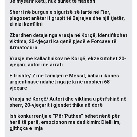
Je mysafir këtu, nuk duhet të flasësh
Sherri në burgun e sigurisë së lartë në Fier,
plagoset anëtari i grupit të Bajrajve dhe një tjetër,
si nisi konflikti
Zbardhen detaje nga vrasja në Korçë, identifikohet
viktima, 20-vjeçari ka qenë pjesë e Forcave të
Armatosura
Vrasje me kallashnikov në Korçë, ekzekutohet 20-
vjeçari, autori në arrati
E trishtë/ Zi në familjen e Messit, babai i ikones
argjentinase ndahet nga jeta në moshën 68-
vjeçare
Vrasja në Korçë/ Autori dhe viktima u përfshinë në
sherr, 20-vjeçarit i gjendet thika në dorë
Ish konkurrentja e “Për’Puthen” bëhet nënë për
herë të parë, emocionon me dedikimin: Dielli im,
gjithçka e imja