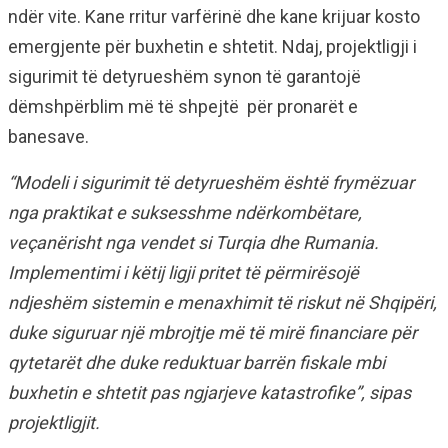
ndër vite. Kane rritur varfërinë dhe kane krijuar kosto
emergjente për buxhetin e shtetit. Ndaj, projektligji i
sigurimit të detyrueshëm synon të garantojë
dëmshpërblim më të shpejtë për pronarët e
banesave.
“Modeli i sigurimit të detyrueshëm është frymëzuar
nga praktikat e suksesshme ndërkombëtare,
veçanërisht nga vendet si Turqia dhe Rumania.
Implementimi i këtij ligji pritet të përmirësojë
ndjeshëm sistemin e menaxhimit të riskut në Shqipëri,
duke siguruar një mbrojtje më të mirë financiare për
qytetarët dhe duke reduktuar barrën fiskale mbi
buxhetin e shtetit pas ngjarjeve katastrofike”, sipas
projektligjit.