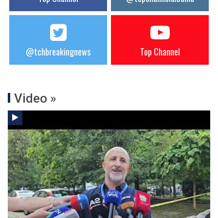
@tchbreakingnews
Top Channel
Video »