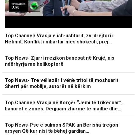
Top Channel/ Vrasja e ish-ushtarit, zv. drejtori i
Hetimit: Konflikt i mbartur mes shokësh, prej…
Top News- Zjarri rrezikon banesat në Krujë, nis
ndërhyrja me helikopterë
Top News- Tre vëllezër i vënë tritol të moshuarit.
Sherri për mobilje, autorët në kërkim
Top Channel/ Vrasja në Korçë/ “Jemi të frikësuar”,
banorët e zonës: Dëgjuam zhurmë të madhe dhe…
Top News-Pse e sulmon SPAK-un Berisha tregon
arsyen Që kur nisi të bëhej gardian…