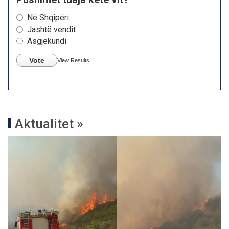
Në Shqipëri
Jashtë vendit
Asgjëkundi
Vote
View Results
Aktualitet »