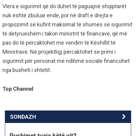
Vlera e sigurimit që do duhet të paguajnë shqiptarët
nuk është zbuluar ende, por në draft e drejta e
propozimit së kufirit maksimal të shumës së sigurimit
të detyrueshëm i takon ministrit të financave, që më
pas do të përcaktohet me vendim të Këshillit të
Ministrave. Në projektligj përcaktohet se primi i
sigurimit për personat me ndihmë sociale financohet
nga buxheti i shtetit.
Top Channel
SONDAZH
Pushimet tuaja këtë vit?