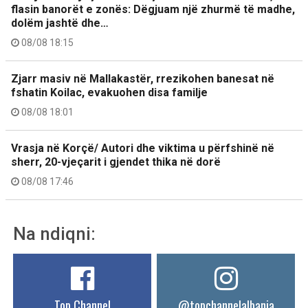
flasin banorët e zonës: Dëgjuam një zhurmë të madhe,
dolëm jashtë dhe…
08/08 18:15
Zjarr masiv në Mallakastër, rrezikohen banesat në
fshatin Koilac, evakuohen disa familje
08/08 18:01
Vrasja në Korçë/ Autori dhe viktima u përfshinë në
sherr, 20-vjeçarit i gjendet thika në dorë
08/08 17:46
Na ndiqni:
Top Channel
@topchannelalbania