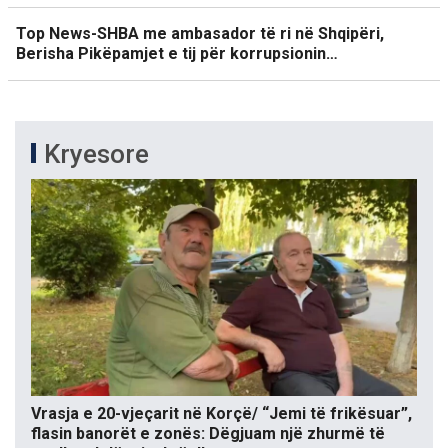
Top News-SHBA me ambasador të ri në Shqipëri,
Berisha Pikëpamjet e tij për korrupsionin…
Kryesore
Vrasja e 20-vjeçarit në Korçë/ “Jemi të frikësuar”,
flasin banorët e zonës: Dëgjuam një zhurmë të