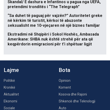
Skandal/ E dashura e Infantinos u pagua nga UEFA,
pretendimi tronditës i “The Telegraph”
“Sa duhet të paguaj për vajzën?” Autoritetet greke
në kërkim të turistit, kërkoi të abuzonte
seksualisht me 10-vjeçaren në një biznes familjar
Ekstradimi në Shqipëri i Sokol Hoxhës, Ambasada
Amerikane: SHBA nuk është strehë për ata që
keqpërdorin emigracioni për t’i shpëtuar ligjit
Lajme
Bota
Politikë
Opinion
Kronikë
Koment
Aktualitet
Kosova dhe Rajoni
Ekonomi
Shkencë dhe Teknologji
Sociale
Auto