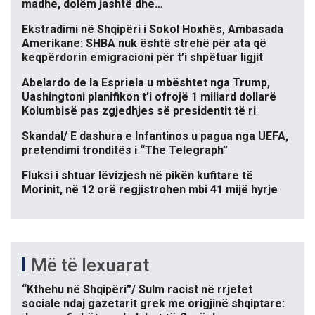
madhe, dolëm jashtë dhe…
Ekstradimi në Shqipëri i Sokol Hoxhës, Ambasada
Amerikane: SHBA nuk është strehë për ata që
keqpërdorin emigracioni për t’i shpëtuar ligjit
Abelardo de la Espriela u mbështet nga Trump,
Uashingtoni planifikon t’i ofrojë 1 miliard dollarë
Kolumbisë pas zgjedhjes së presidentit të ri
Skandal/ E dashura e Infantinos u pagua nga UEFA,
pretendimi tronditës i “The Telegraph”
Fluksi i shtuar lëvizjesh në pikën kufitare të
Morinit, në 12 orë regjistrohen mbi 41 mijë hyrje
Më të lexuarat
“Kthehu në Shqipëri”/ Sulm racist në rrjetet
sociale ndaj gazetarit grek me origjinë shqiptare: