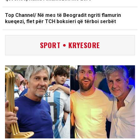
Top Channel/ Në mes të Beogradit ngriti flamurin
kueqezi, flet për TCH boksieri që tërboi serbët
SPORT • KRYESORE