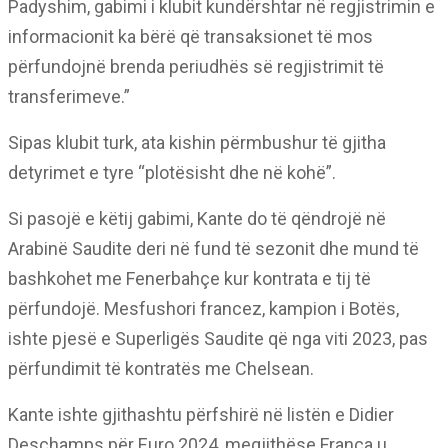
Padyshim, gabimi i klubit kundërshtar në regjistrimin e
informacionit ka bërë që transaksionet të mos
përfundojnë brenda periudhës së regjistrimit të
transferimeve.”
Sipas klubit turk, ata kishin përmbushur të gjitha
detyrimet e tyre “plotësisht dhe në kohë”.
Si pasojë e këtij gabimi, Kante do të qëndrojë në
Arabinë Saudite deri në fund të sezonit dhe mund të
bashkohet me Fenerbahçe kur kontrata e tij të
përfundojë. Mesfushori francez, kampion i Botës,
ishte pjesë e Superligës Saudite që nga viti 2023, pas
përfundimit të kontratës me Chelsean.
Kante ishte gjithashtu përfshirë në listën e Didier
Deschamps për Euro 2024, megjithëse Franca u