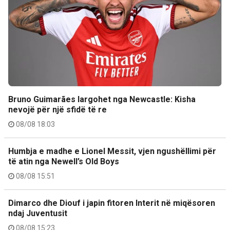
Bruno Guimarães largohet nga Newcastle: Kisha
nevojë për një sfidë të re
08/08 18:03
Humbja e madhe e Lionel Messit, vjen ngushëllimi për
të atin nga Newell’s Old Boys
08/08 15:51
Dimarco dhe Diouf i japin fitoren Interit në miqësoren
ndaj Juventusit
08/08 15:23