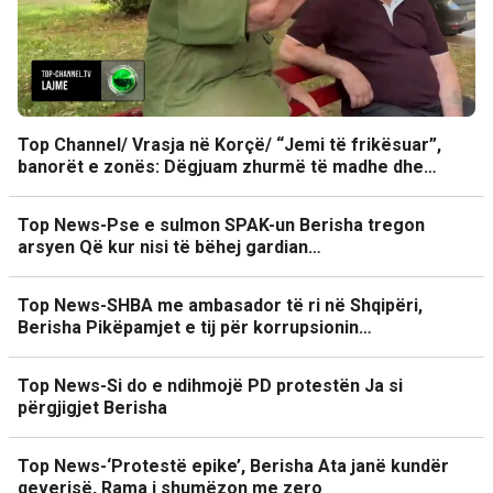
Top Channel/ Vrasja në Korçë/ “Jemi të frikësuar”,
banorët e zonës: Dëgjuam zhurmë të madhe dhe…
Top News-Pse e sulmon SPAK-un Berisha tregon
arsyen Që kur nisi të bëhej gardian…
Top News-SHBA me ambasador të ri në Shqipëri,
Berisha Pikëpamjet e tij për korrupsionin…
Top News-Si do e ndihmojë PD protestën Ja si
përgjigjet Berisha
Top News-‘Protestë epike’, Berisha Ata janë kundër
qeverisë, Rama i shumëzon me zero