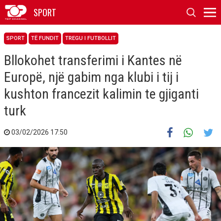
SPORT
SPORT
TË FUNDIT
TREGU I FUTBOLLIT
Bllokohet transferimi i Kantes në
Europë, një gabim nga klubi i tij i
kushton francezit kalimin te gjiganti
turk
03/02/2026 17:50