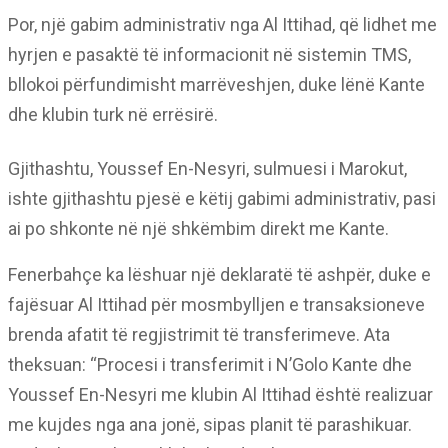
Por, një gabim administrativ nga Al Ittihad, që lidhet me
hyrjen e pasaktë të informacionit në sistemin TMS,
bllokoi përfundimisht marrëveshjen, duke lënë Kante
dhe klubin turk në errësirë.
Gjithashtu, Youssef En-Nesyri, sulmuesi i Marokut,
ishte gjithashtu pjesë e këtij gabimi administrativ, pasi
ai po shkonte në një shkëmbim direkt me Kante.
Fenerbahçe ka lëshuar një deklaratë të ashpër, duke e
fajësuar Al Ittihad për mosmbylljen e transaksioneve
brenda afatit të regjistrimit të transferimeve. Ata
theksuan: “Procesi i transferimit i N’Golo Kante dhe
Youssef En-Nesyri me klubin Al Ittihad është realizuar
me kujdes nga ana jonë, sipas planit të parashikuar.