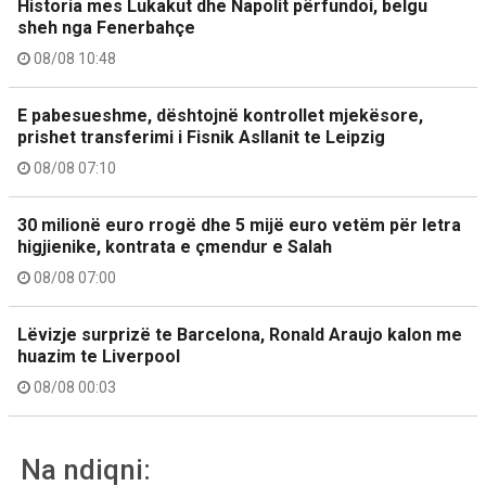
Historia mes Lukakut dhe Napolit përfundoi, belgu
sheh nga Fenerbahçe
08/08 10:48
E pabesueshme, dështojnë kontrollet mjekësore,
prishet transferimi i Fisnik Asllanit te Leipzig
08/08 07:10
30 milionë euro rrogë dhe 5 mijë euro vetëm për letra
higjienike, kontrata e çmendur e Salah
08/08 07:00
Lëvizje surprizë te Barcelona, Ronald Araujo kalon me
huazim te Liverpool
08/08 00:03
Na ndiqni: