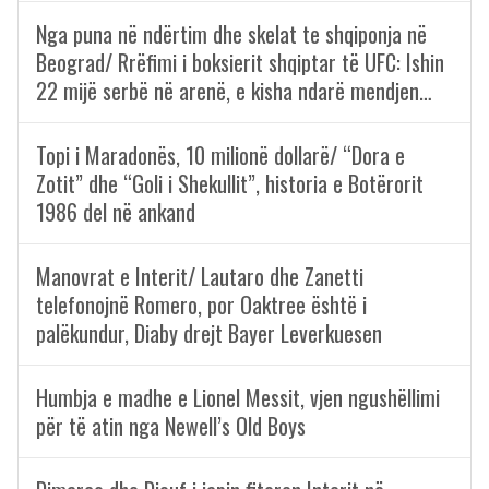
Nga puna në ndërtim dhe skelat te shqiponja në
Beograd/ Rrëfimi i boksierit shqiptar të UFC: Ishin
22 mijë serbë në arenë, e kisha ndarë mendjen…
Topi i Maradonës, 10 milionë dollarë/ “Dora e
Zotit” dhe “Goli i Shekullit”, historia e Botërorit
1986 del në ankand
Manovrat e Interit/ Lautaro dhe Zanetti
telefonojnë Romero, por Oaktree është i
palëkundur, Diaby drejt Bayer Leverkuesen
Humbja e madhe e Lionel Messit, vjen ngushëllimi
për të atin nga Newell’s Old Boys