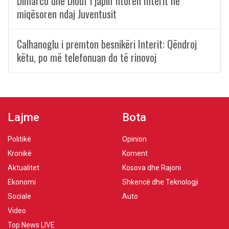
Dimarco dhe Diouf i japin fitoren Interit në
miqësoren ndaj Juventusit
Calhanoglu i premton besnikëri Interit: Qëndroj
këtu, po më telefonuan do të rinovoj
Lajme
Bota
Politikë
Opinion
Kronikë
Koment
Aktualitet
Kosova dhe Rajoni
Ekonomi
Shkencë dhe Teknologji
Sociale
Auto
Video
Top News LIVE