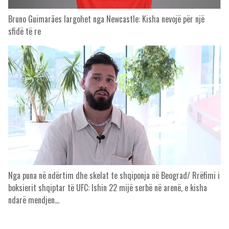
Bruno Guimarães largohet nga Newcastle: Kisha nevojë për një
sfidë të re
Nga puna në ndërtim dhe skelat te shqiponja në Beograd/ Rrëfimi i
boksierit shqiptar të UFC: Ishin 22 mijë serbë në arenë, e kisha
ndarë mendjen…