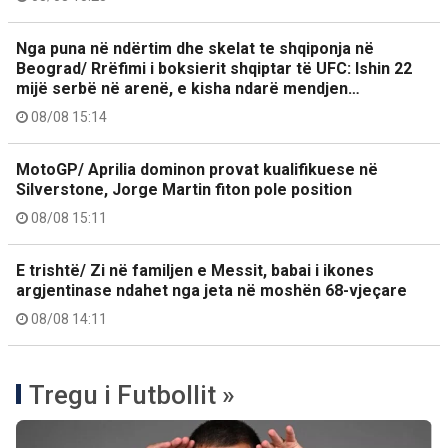
Nga puna në ndërtim dhe skelat te shqiponja në
Beograd/ Rrëfimi i boksierit shqiptar të UFC: Ishin 22
mijë serbë në arenë, e kisha ndarë mendjen…
08/08 15:14
MotoGP/ Aprilia dominon provat kualifikuese në
Silverstone, Jorge Martin fiton pole position
08/08 15:11
E trishtë/ Zi në familjen e Messit, babai i ikones
argjentinase ndahet nga jeta në moshën 68-vjeçare
08/08 14:11
Tregu i Futbollit »