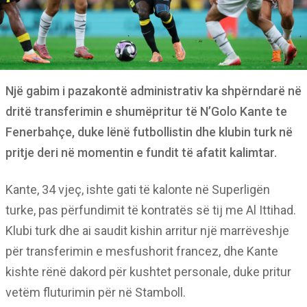
Një gabim i pazakontë administrativ ka shpërndarë në
dritë transferimin e shumëpritur të N’Golo Kante te
Fenerbahçe, duke lënë futbollistin dhe klubin turk në
pritje deri në momentin e fundit të afatit kalimtar.
Kante, 34 vjeç, ishte gati të kalonte në Superligën
turke, pas përfundimit të kontratës së tij me Al Ittihad.
Klubi turk dhe ai saudit kishin arritur një marrëveshje
për transferimin e mesfushorit francez, dhe Kante
kishte rënë dakord për kushtet personale, duke pritur
vetëm fluturimin për në Stamboll.