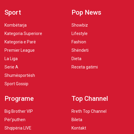
Sport
Pop News
Kombëtarja
Showbiz
Kategoria Superiore
Lifestyle
Kategoria e Parë
Fashion
Premier League
Shëndeti
La Liga
Dieta
Serie A
Receta gatimi
Shumësportësh
Sport Gossip
Programe
Top Channel
Big Brother VIP
Rreth Top Channel
Për’puthen
Bileta
Shqipëria LIVE
Kontakt