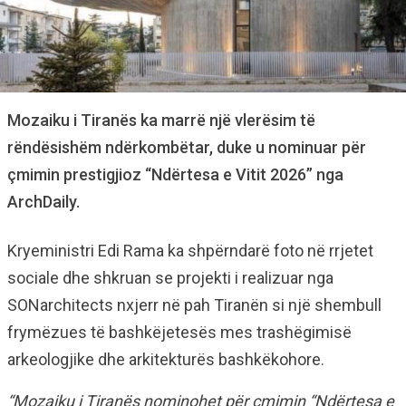
Mozaiku i Tiranës ka marrë një vlerësim të
rëndësishëm ndërkombëtar, duke u nominuar për
çmimin prestigjioz “Ndërtesa e Vitit 2026” nga
ArchDaily.
Kryeministri Edi Rama ka shpërndarë foto në rrjetet
sociale dhe shkruan se projekti i realizuar nga
SONarchitects nxjerr në pah Tiranën si një shembull
frymëzues të bashkëjetesës mes trashëgimisë
arkeologjike dhe arkitekturës bashkëkohore.
“Mozaiku i Tiranës nominohet për çmimin “Ndërtesa e