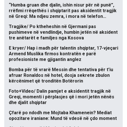
“Humba gruan dhe djalin, ishin nisur për në punë”,
rrëfimi rrëqethës i shqiptarit pas aksidentit tragjik
në Greqi: Ma ndjeu zemra, i mora në telefon…
Tragjike/ Po ktheheshin në Gjermani pas
pushimeve në vendlindje, humbin jetën në aksident
tre anëtarët e familjes nga Kosova
E kryer/ Hap i madh për talentin shqiptar, 17-vjeçari
Armend Muslika firmos kontratën e parë
profesioniste me gjigantin anglez
Bomba për të vrarë Messin dhe tentativa për t’iu
afruar Ronaldos në hotel, dosja sekrete zbulon
kërcënimet që tronditën Botërorin
Foto+Video/ Dalin pamjet e aksidentit tragjik në
Greqi, momenti i përplasjes që i mori jetën nënës
dhe djalit shqiptar
Çfarë po ndodh me Mojtaba Khamenein? Mediat
opozitare iraniane: Mund të vdesë në çdo moment