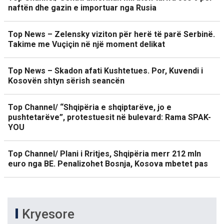
naftën dhe gazin e importuar nga Rusia
Top News – Zelensky viziton për herë të parë Serbinë.
Takime me Vuçiçin në një moment delikat
Top News – Skadon afati Kushtetues. Por, Kuvendi i
Kosovën shtyn sërish seancën
Top Channel/ “Shqipëria e shqiptarëve, jo e
pushtetarëve”, protestuesit në bulevard: Rama SPAK-
YOU
Top Channel/ Plani i Rritjes, Shqipëria merr 212 mln
euro nga BE. Penalizohet Bosnja, Kosova mbetet pas
Kryesore