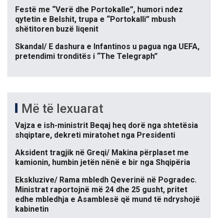
Festë me “Verë dhe Portokalle”, humori ndez
qytetin e Belshit, trupa e “Portokalli” mbush
shëtitoren buzë liqenit
Skandal/ E dashura e Infantinos u pagua nga UEFA,
pretendimi tronditës i “The Telegraph”
Më të lexuarat
Vajza e ish-ministrit Beqaj heq dorë nga shtetësia
shqiptare, dekreti miratohet nga Presidenti
Aksident tragjik në Greqi/ Makina përplaset me
kamionin, humbin jetën nënë e bir nga Shqipëria
Ekskluzive/ Rama mbledh Qeverinë në Pogradec.
Ministrat raportojnë më 24 dhe 25 gusht, pritet
edhe mbledhja e Asamblesë që mund të ndryshojë
kabinetin