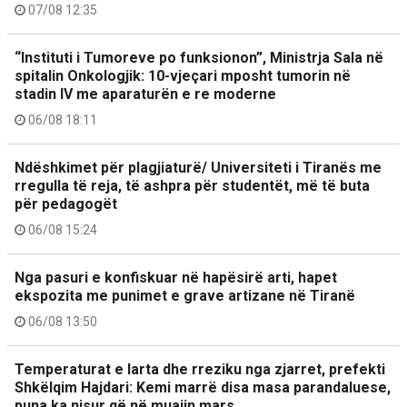
07/08 12:35
“Instituti i Tumoreve po funksionon”, Ministrja Sala në
spitalin Onkologjik: 10-vjeçari mposht tumorin në
stadin IV me aparaturën e re moderne
06/08 18:11
Ndëshkimet për plagjiaturë/ Universiteti i Tiranës me
rregulla të reja, të ashpra për studentët, më të buta
për pedagogët
06/08 15:24
Nga pasuri e konfiskuar në hapësirë arti, hapet
ekspozita me punimet e grave artizane në Tiranë
06/08 13:50
Temperaturat e larta dhe rreziku nga zjarret, prefekti
Shkëlqim Hajdari: Kemi marrë disa masa parandaluese,
puna ka nisur që në muajin mars