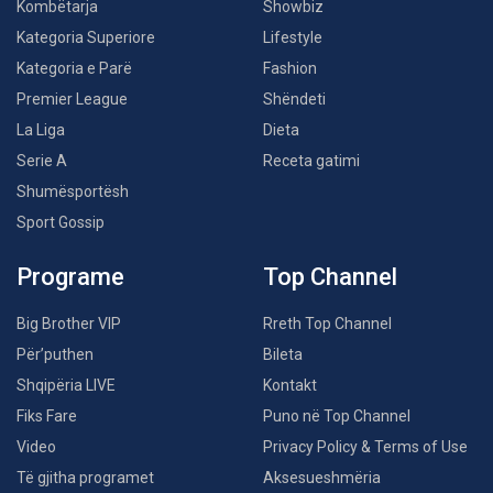
Kombëtarja
Showbiz
Kategoria Superiore
Lifestyle
Kategoria e Parë
Fashion
Premier League
Shëndeti
La Liga
Dieta
Serie A
Receta gatimi
Shumësportësh
Sport Gossip
Programe
Top Channel
Big Brother VIP
Rreth Top Channel
Për’puthen
Bileta
Shqipëria LIVE
Kontakt
Fiks Fare
Puno në Top Channel
Video
Privacy Policy & Terms of Use
Të gjitha programet
Aksesueshmëria