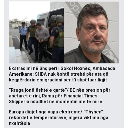
Ekstradimi në Shqipëri i Sokol Hoxhës, Ambasada
Amerikane: SHBA nuk është strehë për ata që
keqpërdorin emigracioni për t’i shpëtuar ligjit
“Rruga jonë është e qartë”/ BE nën presion për
anëtarët e rinj, Rama për Financial Times:
Shqipëria ndodhet në momentin më të mirë
Europa digjet nga vapa ekstreme/ “Thyhen”
rekordet e temperaturave, mijëra viktima nga
nxehtësia