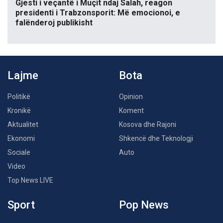
Gjesti i veçantë i Muçit ndaj Salah, reagon
presidenti i Trabzonsporit: Më emocionoi, e
falënderoj publikisht
Lajme
Bota
Politikë
Opinion
Kronikë
Koment
Aktualitet
Kosova dhe Rajoni
Ekonomi
Shkencë dhe Teknologji
Sociale
Auto
Video
Top News LIVE
Sport
Pop News