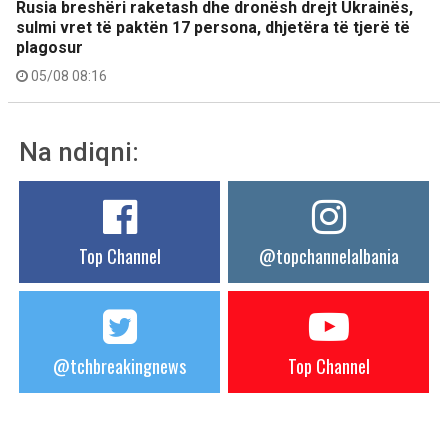
Rusia breshëri raketash dhe dronësh drejt Ukrainës,
sulmi vret të paktën 17 persona, dhjetëra të tjerë të
plagosur
05/08 08:16
Na ndiqni:
Top Channel
@topchannelalbania
@tchbreakingnews
Top Channel