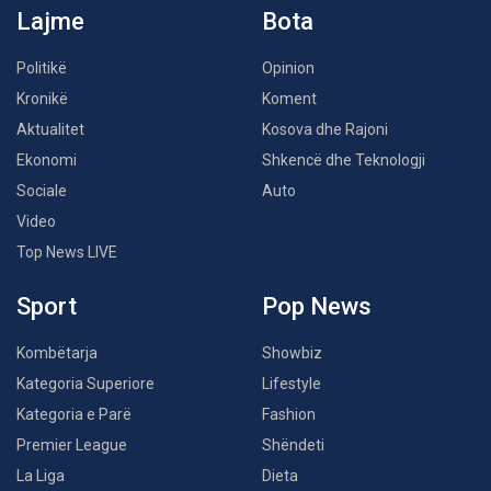
Lajme
Bota
Politikë
Opinion
Kronikë
Koment
Aktualitet
Kosova dhe Rajoni
Ekonomi
Shkencë dhe Teknologji
Sociale
Auto
Video
Top News LIVE
Sport
Pop News
Kombëtarja
Showbiz
Kategoria Superiore
Lifestyle
Kategoria e Parë
Fashion
Premier League
Shëndeti
La Liga
Dieta