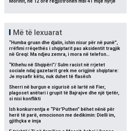
Morinit, në 12 orë regjistrohen mbi 41 mijë hyrje
Më të lexuarat
“Humba gruan dhe djalin, ishin nisur për në punë”,
rrëfimi rrëqethës i shqiptarit pas aksidentit tragjik
në Greqi: Ma ndjeu zemra, i mora në telefon…
“Kthehu në Shqipëri”/ Sulm racist në rrjetet
sociale ndaj gazetarit grek me origjinë shqiptare:
Je mysafir këtu, nuk duhet të flasësh
Sherri në burgun e sigurisë së lartë në Fier,
plagoset anëtari i grupit të Bajrajve dhe një tjetër,
si nisi konflikti
Ish konkurrentja e “Për’Puthen” bëhet nënë për
herë të parë, emocionon me dedikimin: Dielli im,
gjithçka e imja