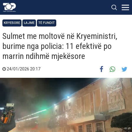
KRYESORE
LAJME
TË FUNDIT
Sulmet me moltovë në Kryeministri,
burime nga policia: 11 efektivë po
marrin ndihmë mjekësore
24/01/2026 20:17