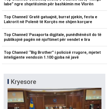
labe” ngre shqetësimin për bashkimin me Vlorën
Top Channel/ Gratë gatuajnë, burrat pjekin, festa e
Lakrorit në Polenë të Korçës me shijen korçare
Top Channel/ Pasaporta digjitale, punëdhënësit do të
publikojnë pagën në njoftimet për vendet e lira
Top Channel/ “Big Brother” i policisë rrugore, mjetet
inteligjente vendosin 1.100 gjoba në javë
Kryesore