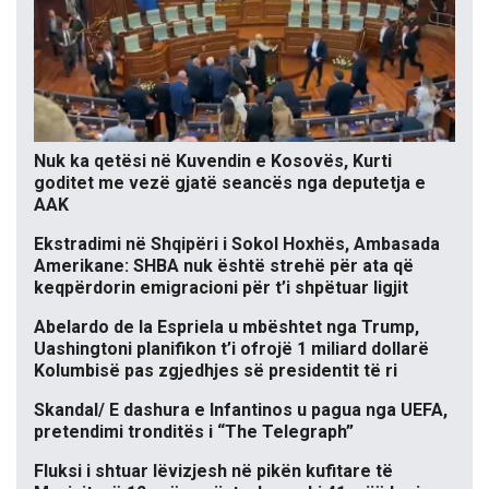
Nuk ka qetësi në Kuvendin e Kosovës, Kurti
goditet me vezë gjatë seancës nga deputetja e
AAK
Ekstradimi në Shqipëri i Sokol Hoxhës, Ambasada
Amerikane: SHBA nuk është strehë për ata që
keqpërdorin emigracioni për t’i shpëtuar ligjit
Abelardo de la Espriela u mbështet nga Trump,
Uashingtoni planifikon t’i ofrojë 1 miliard dollarë
Kolumbisë pas zgjedhjes së presidentit të ri
Skandal/ E dashura e Infantinos u pagua nga UEFA,
pretendimi tronditës i “The Telegraph”
Fluksi i shtuar lëvizjesh në pikën kufitare të