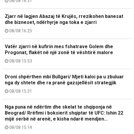
08/08 16:31
Zjarr në lagjen Abazaj të Krujës, rrezikohen banesat
dhe bizneset, ndërhyrje nga toka e zjarri
08/08 16:25
Vatër zjarri në kufirin mes fshatrave Golem dhe
Progonat, flakët në një zonë të vështirë malore
08/08 15:53
Droni shpërthen mbi Bullgari/ Mjeti kaloi pa u zbuluar
nga dy shtete dhe ra pranë gazsjellësit strategjik
08/08 15:31
Nga puna në ndërtim dhe skelat te shqiponja në
Beograd/ Rrëfimi i boksierit shqiptar të UFC: Ishin 22
mijë serbë në arenë, e kisha ndarë mendjen…
08/08 15:14