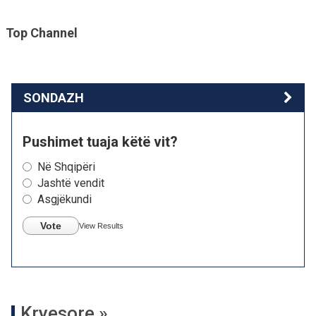
Top Channel
SONDAZH
Pushimet tuaja këtë vit?
Në Shqipëri
Jashtë vendit
Asgjëkundi
Vote
View Results
Kryesore »