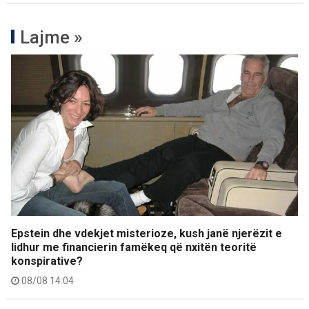
Lajme »
Epstein dhe vdekjet misterioze, kush janë njerëzit e
lidhur me financierin famëkeq që nxitën teoritë
konspirative?
08/08 14:04