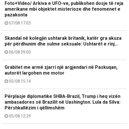
Foto+Video/ Arkiva e UFO-ve, publikohen dosje të reja
amerikane mbi objektet misterioze dhe fenomenet e
pazakonta
07/08 17:03
Skandal në kolegjin ushtarak britanik, katër gra akuza
për përdhunim dhe sulme seksuale: Ushtarët e rinj…
06/08 09:00
Grabitet me armë zjarri një argjendari në Paskuqan,
autorët largohen me motor
05/08 15:14
Përplasje diplomatike SHBA-Brazil, Trump i heq vizën
ambasadores së Brazilit në Uashington. Lula da Silva:
Përshkallëzim i qëllimshëm
05/08 12:29