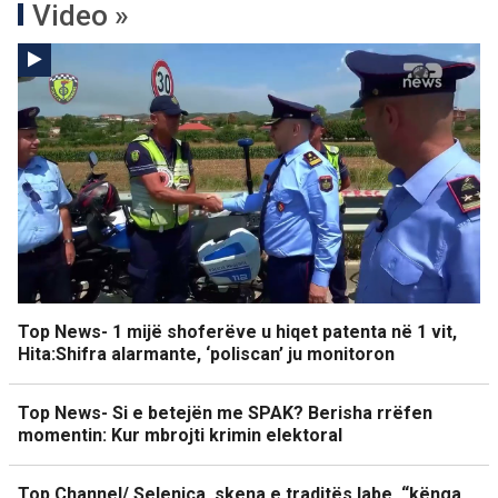
Video »
Top News- 1 mijë shoferëve u hiqet patenta në 1 vit,
Hita:Shifra alarmante, ‘poliscan’ ju monitoron
Top News- Si e betejën me SPAK? Berisha rrëfen
momentin: Kur mbrojti krimin elektoral
Top Channel/ Selenica, skena e traditës labe, “kënga