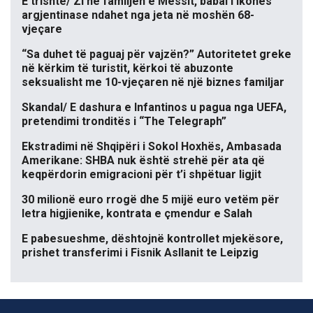
E trishtë/ Zi në familjen e Messit, babai i ikones
argjentinase ndahet nga jeta në moshën 68-
vjeçare
“Sa duhet të paguaj për vajzën?” Autoritetet greke
në kërkim të turistit, kërkoi të abuzonte
seksualisht me 10-vjeçaren në një biznes familjar
Skandal/ E dashura e Infantinos u pagua nga UEFA,
pretendimi tronditës i “The Telegraph”
Ekstradimi në Shqipëri i Sokol Hoxhës, Ambasada
Amerikane: SHBA nuk është strehë për ata që
keqpërdorin emigracioni për t’i shpëtuar ligjit
30 milionë euro rrogë dhe 5 mijë euro vetëm për
letra higjienike, kontrata e çmendur e Salah
E pabesueshme, dështojnë kontrollet mjekësore,
prishet transferimi i Fisnik Asllanit te Leipzig