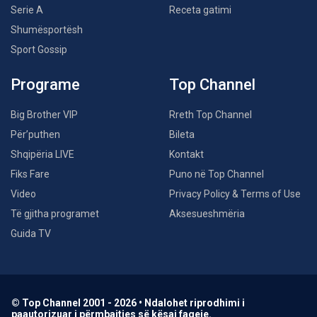
Serie A
Receta gatimi
Shumësportësh
Sport Gossip
Programe
Top Channel
Big Brother VIP
Rreth Top Channel
Për’puthen
Bileta
Shqipëria LIVE
Kontakt
Fiks Fare
Puno në Top Channel
Video
Privacy Policy & Terms of Use
Të gjitha programet
Aksesueshmëria
Guida TV
© Top Channel 2001 - 2026 • Ndalohet riprodhimi i
paautorizuar i përmbajtjes së kësaj faqeje.