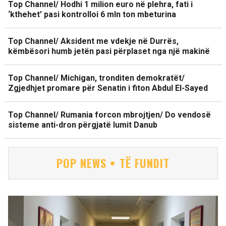
Top Channel/ Hodhi 1 milion euro në plehra, fati i
‘kthehet’ pasi kontrolloi 6 mln ton mbeturina
Top Channel/ Aksident me vdekje në Durrës,
këmbësori humb jetën pasi përplaset nga një makinë
Top Channel/ Michigan, tronditen demokratët/
Zgjedhjet promare për Senatin i fiton Abdul El-Sayed
Top Channel/ Rumania forcon mbrojtjen/ Do vendosë
sisteme anti-dron përgjatë lumit Danub
POP NEWS • TË FUNDIT