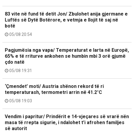
83 vite në fund të detit Jon/ Zbulohet anija gjermane e
Luftës së Dytë Botërore, e vetmja e llojit të saj në
botë
05/08 20:54
Pagjumësia nga vapa/ Temperaturat e larta në Europë,
65% e të rriturve ankohen se humbin mbi 3 orë gjumë
çdo natë
05/08 19:31
‘Çmendet’ moti/ Austria shënon rekord të ri
temperaturash, termometri arrin në 41.2°C
05/08 19:03
Vendim i papritur/ Prindërit e 14-vjeçares së vrarë nën
masa të rrepta sigurie, i ndalohet t’i afrohen familjes
së autorit