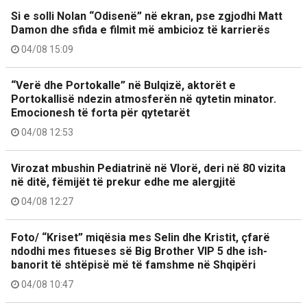
Si e solli Nolan “Odisenë” në ekran, pse zgjodhi Matt
Damon dhe sfida e filmit më ambicioz të karrierës
04/08 15:09
“Verë dhe Portokalle” në Bulqizë, aktorët e
Portokallisë ndezin atmosferën në qytetin minator.
Emocionesh të forta për qytetarët
04/08 12:53
Virozat mbushin Pediatrinë në Vlorë, deri në 80 vizita
në ditë, fëmijët të prekur edhe me alergjitë
04/08 12:27
Foto/ “Kriset” miqësia mes Selin dhe Kristit, çfarë
ndodhi mes fitueses së Big Brother VIP 5 dhe ish-
banorit të shtëpisë më të famshme në Shqipëri
04/08 10:47