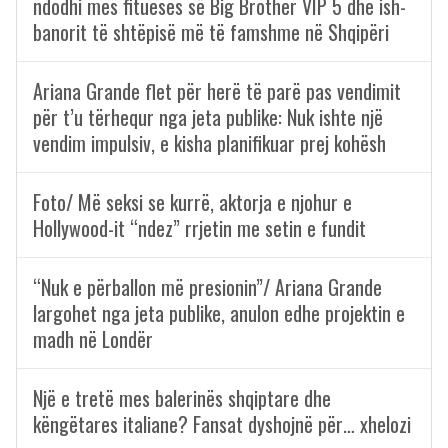
ndodhi mes fitueses së Big Brother VIP 5 dhe ish-
banorit të shtëpisë më të famshme në Shqipëri
Ariana Grande flet për herë të parë pas vendimit
për t’u tërhequr nga jeta publike: Nuk ishte një
vendim impulsiv, e kisha planifikuar prej kohësh
Foto/ Më seksi se kurrë, aktorja e njohur e
Hollywood-it “ndez” rrjetin me setin e fundit
“Nuk e përballon më presionin”/ Ariana Grande
largohet nga jeta publike, anulon edhe projektin e
madh në Londër
Një e tretë mes balerinës shqiptare dhe
këngëtares italiane? Fansat dyshojnë për… xhelozi