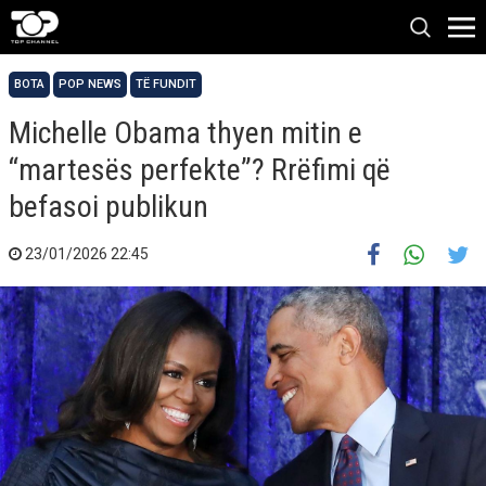
BOTA
POP NEWS
TË FUNDIT
Michelle Obama thyen mitin e
“martesës perfekte”? Rrëfimi që
befasoi publikun
23/01/2026 22:45