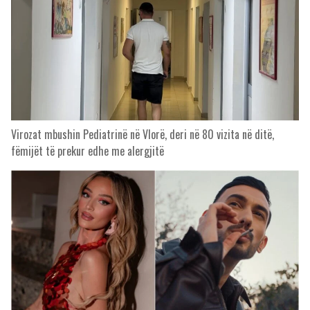
Virozat mbushin Pediatrinë në Vlorë, deri në 80 vizita në ditë,
fëmijët të prekur edhe me alergjitë