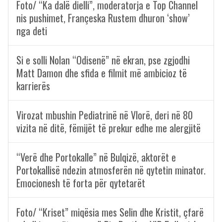
Foto/ “Ka dalë dielli”, moderatorja e Top Channel
nis pushimet, Françeska Rustem dhuron ‘show’
nga deti
Si e solli Nolan “Odisenë” në ekran, pse zgjodhi
Matt Damon dhe sfida e filmit më ambicioz të
karrierës
Virozat mbushin Pediatrinë në Vlorë, deri në 80
vizita në ditë, fëmijët të prekur edhe me alergjitë
“Verë dhe Portokalle” në Bulqizë, aktorët e
Portokallisë ndezin atmosferën në qytetin minator.
Emocionesh të forta për qytetarët
Foto/ “Kriset” miqësia mes Selin dhe Kristit, çfarë