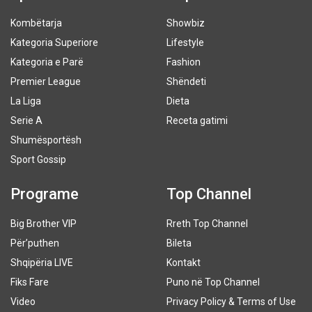
Kombëtarja
Showbiz
Kategoria Superiore
Lifestyle
Kategoria e Parë
Fashion
Premier League
Shëndeti
La Liga
Dieta
Serie A
Receta gatimi
Shumësportësh
Sport Gossip
Programe
Top Channel
Big Brother VIP
Rreth Top Channel
Për’puthen
Bileta
Shqipëria LIVE
Kontakt
Fiks Fare
Puno në Top Channel
Video
Privacy Policy & Terms of Use