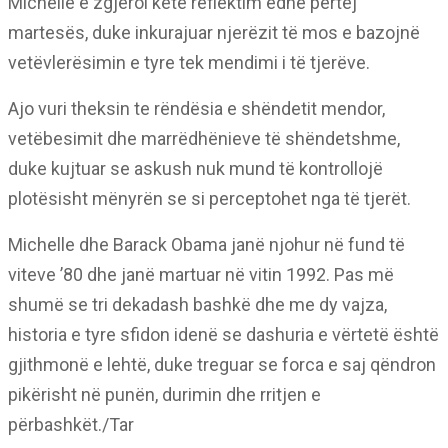
Michelle e zgjeroi këtë reflektim edhe përtej
martesës, duke inkurajuar njerëzit të mos e bazojnë
vetëvlerësimin e tyre tek mendimi i të tjerëve.
Ajo vuri theksin te rëndësia e shëndetit mendor,
vetëbesimit dhe marrëdhënieve të shëndetshme,
duke kujtuar se askush nuk mund të kontrollojë
plotësisht mënyrën se si perceptohet nga të tjerët.
Michelle dhe Barack Obama janë njohur në fund të
viteve ’80 dhe janë martuar në vitin 1992. Pas më
shumë se tri dekadash bashkë dhe me dy vajza,
historia e tyre sfidon idenë se dashuria e vërtetë është
gjithmonë e lehtë, duke treguar se forca e saj qëndron
pikërisht në punën, durimin dhe rritjen e
përbashkët./Tar