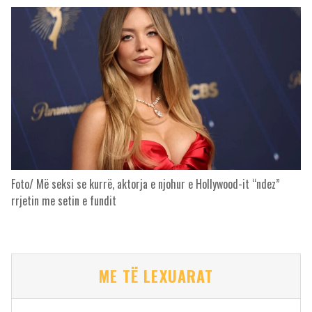
Foto/ Më seksi se kurrë, aktorja e njohur e Hollywood-it “ndez”
rrjetin me setin e fundit
ME TË LEXUARAT