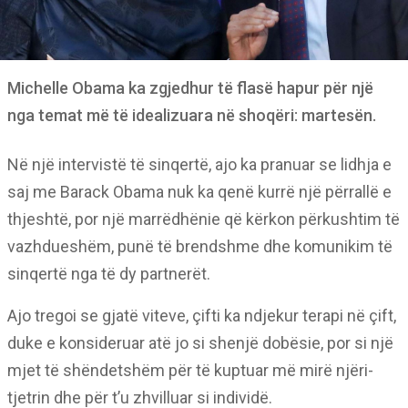
Michelle Obama ka zgjedhur të flasë hapur për një
nga temat më të idealizuara në shoqëri: martesën.
Në një intervistë të sinqertë, ajo ka pranuar se lidhja e
saj me Barack Obama nuk ka qenë kurrë një përrallë e
thjeshtë, por një marrëdhënie që kërkon përkushtim të
vazhdueshëm, punë të brendshme dhe komunikim të
sinqertë nga të dy partnerët.
Ajo tregoi se gjatë viteve, çifti ka ndjekur terapi në çift,
duke e konsideruar atë jo si shenjë dobësie, por si një
mjet të shëndetshëm për të kuptuar më mirë njëri-
tjetrin dhe për t’u zhvilluar si individë.