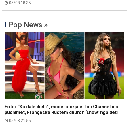
05/08 18:35
Pop News »
Foto/ “Ka dalë dielli”, moderatorja e Top Channel nis
pushimet, Françeska Rustem dhuron ‘show’ nga deti
05/08 21:56