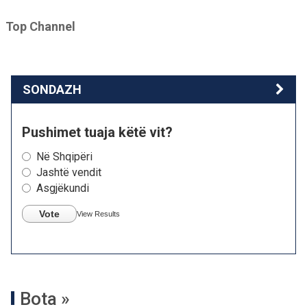
Top Channel
SONDAZH
Pushimet tuaja këtë vit?
Në Shqipëri
Jashtë vendit
Asgjëkundi
Vote
View Results
Bota »