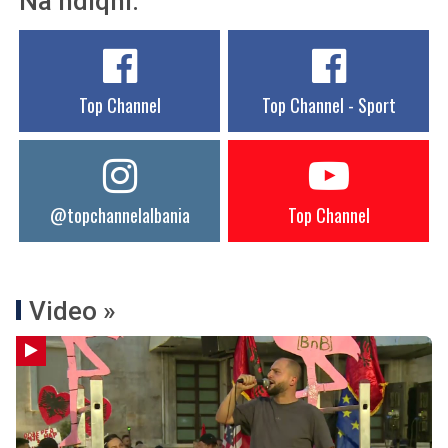
Na ndiqni:
Top Channel
Top Channel - Sport
@topchannelalbania
Top Channel
Video »