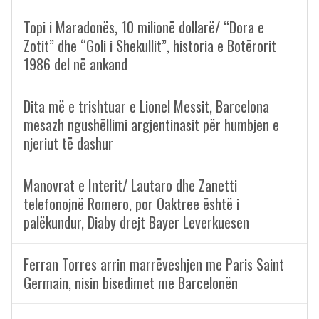
Topi i Maradonës, 10 milionë dollarë/ “Dora e
Zotit” dhe “Goli i Shekullit”, historia e Botërorit
1986 del në ankand
Dita më e trishtuar e Lionel Messit, Barcelona
mesazh ngushëllimi argjentinasit për humbjen e
njeriut të dashur
Manovrat e Interit/ Lautaro dhe Zanetti
telefonojnë Romero, por Oaktree është i
palëkundur, Diaby drejt Bayer Leverkuesen
Ferran Torres arrin marrëveshjen me Paris Saint
Germain, nisin bisedimet me Barcelonën