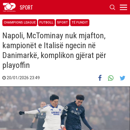
SPORT
CHAMPIONS LEAGUE
FUTBOLL
SPORT
TË FUNDIT
Napoli, McTominay nuk mjafton,
kampionët e Italisë ngecin në
Danimarkë, komplikon gjërat për
playoffin
20/01/2026 23:49