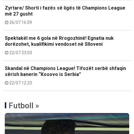
Zyrtare/ Shorti i fazës së ligës të Champions League
më 27 gusht
26/07 16:09
Spektakël me 6 gola në Rrogozhinë! Egnatia nuk
dorëzohet, kualifikimi vendoset në Slloveni
22/07 23:03
Skandal në Champions League! Tifozët serbë shfaqin
sërish banerin “Kosovo is Serbia”
22/07 12:23
Futboll »