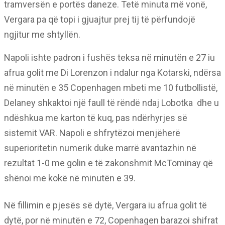
tramversën e portës daneze. Tetë minuta më vonë,
Vergara pa që topi i gjuajtur prej tij të përfundojë
ngjitur me shtyllën.
Napoli ishte padron i fushës teksa në minutën e 27 iu
afrua golit me Di Lorenzon i ndalur nga Kotarski, ndërsa
në minutën e 35 Copenhagen mbeti me 10 futbollistë,
Delaney shkaktoi një faull të rëndë ndaj Lobotka
dhe u
ndëshkua me karton të kuq, pas ndërhyrjes së
sistemit VAR. Napoli e shfrytëzoi menjëherë
superioritetin numerik duke marrë avantazhin në
rezultat 1-0 me golin e të zakonshmit McTominay që
shënoi me kokë në minutën e 39.
Në fillimin e pjesës së dytë, Vergara iu afrua golit të
dytë, por në minutën e 72, Copenhagen barazoi shifrat