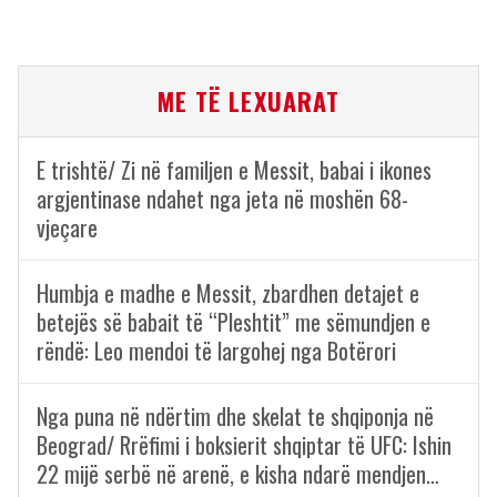
ME TË LEXUARAT
E trishtë/ Zi në familjen e Messit, babai i ikones
argjentinase ndahet nga jeta në moshën 68-
vjeçare
Humbja e madhe e Messit, zbardhen detajet e
betejës së babait të “Pleshtit” me sëmundjen e
rëndë: Leo mendoi të largohej nga Botërori
Nga puna në ndërtim dhe skelat te shqiponja në
Beograd/ Rrëfimi i boksierit shqiptar të UFC: Ishin
22 mijë serbë në arenë, e kisha ndarë mendjen…