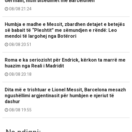
Germain, nisin bisedimet me Barcelonën
08/08 21:24
Humbja e madhe e Messit, zbardhen detajet e betejës
së babait të “Pleshtit” me sëmundjen e rëndë: Leo
mendoi të largohej nga Botërori
08/08 20:51
Roma e ka seriozisht për Endrick, kërkon ta marrë me
huazim nga Reali i Madridit
08/08 20:18
Dita më e trishtuar e Lionel Messit, Barcelona mesazh
ngushëllimi argjentinasit për humbjen e njeriut të
dashur
08/08 19:55