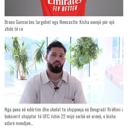
Bruno Guimarães largohet nga Newcastle: Kisha nevojë për një
sfidë të re
Nga puna në ndërtim dhe skelat te shqiponja në Beograd/ Rrëfimi i
boksierit shqiptar të UFC: Ishin 22 mijë serbë në arenë, e kisha
ndarë mendjen…