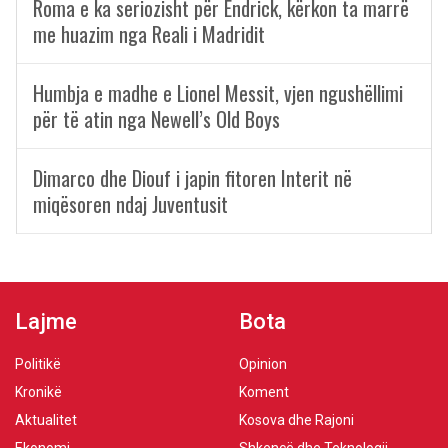
Roma e ka seriozisht për Endrick, kërkon ta marrë
me huazim nga Reali i Madridit
Humbja e madhe e Lionel Messit, vjen ngushëllimi
për të atin nga Newell’s Old Boys
Dimarco dhe Diouf i japin fitoren Interit në
miqësoren ndaj Juventusit
Lajme
Bota
Politikë
Opinion
Kronikë
Koment
Aktualitet
Kosova dhe Rajoni