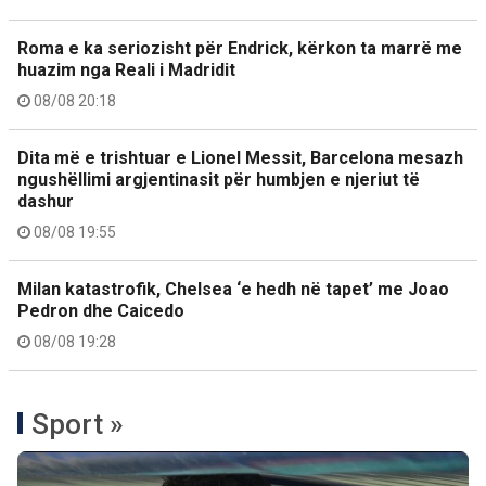
Roma e ka seriozisht për Endrick, kërkon ta marrë me
huazim nga Reali i Madridit
08/08 20:18
Dita më e trishtuar e Lionel Messit, Barcelona mesazh
ngushëllimi argjentinasit për humbjen e njeriut të
dashur
08/08 19:55
Milan katastrofik, Chelsea ‘e hedh në tapet’ me Joao
Pedron dhe Caicedo
08/08 19:28
Sport »