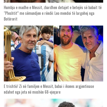
Humbja e madhe e Messit, zbardhen detajet e betejës së babait të
“Pleshtit” me sëmundjen e rëndë: Leo mendoi të largohej nga
Botërorit
E trishtë/ Zi në familjen e Messit, babai i ikones argjentinase
ndahet nga jeta në moshën 68-vjeçare