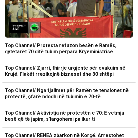
Top Channel/ Protesta refuzon besën e Ramës,
qytetarët 70 ditë tubim përpara Kryeministrisë
Top Channel/ Zjarri, thirrje urgjente për evakuim në
Krujë. Flakët rrezikojnë bizneset dhe 30 shtëpi
Top Channel/ Nga fjalimet për Ramën te tensionet në
protestë, çfarë ndodhi në tubimin e 70-të
Top Channel/ Aktivistja në protestën e 70: E vetmja
besë që të japim, s’largohemi pa ikur ti
Top Channel/ RENEA zbarkon në Korçë. Arrestohet