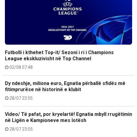
Futbolli i kthehet Top-it/ Sezoni i ri i Champions
League ekskluzivisht në Top Channel
02/08 07:48
Dy ndeshje, miliona euro, Egnatia përballë sfidës më
fitimprurëse në historinë e klubit
28/07 23:55
Video/ Të pafat, por kryelartë! Egnatia mbyll rrugëtimin
në Ligën e Kampioneve mes lotësh
28/07 23:05