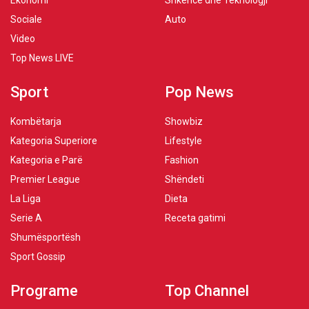
Ekonomi
Shkencë dhe Teknologji
Sociale
Auto
Video
Top News LIVE
Sport
Pop News
Kombëtarja
Showbiz
Kategoria Superiore
Lifestyle
Kategoria e Parë
Fashion
Premier League
Shëndeti
La Liga
Dieta
Serie A
Receta gatimi
Shumësportësh
Sport Gossip
Programe
Top Channel