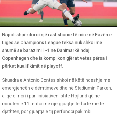
Napoli shpërdoroi një rast shumë të mirë në Fazën e
Ligës së Champions League teksa nuk shkoi më
shumë se barazimi 1-1 në Danimarkë ndaj
Copenhagen dhe ia komplikon gjërat vetes përsa i
përket kualifikimit në playoff.
Skuadra e Antonio Contes shkoi në këtë ndeshje me
emergjencën e dëmtimeve dhe në Stadiumin Parken,
ai që e mori i pari inisiativën ishte Hojlund që në
minutën e 11 tentoi me një gjuajtje të fortë me të
djathtën, por gjuajtja e tij përfundoi pak mbi