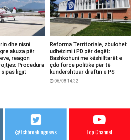
rin dhe nisni
Reforma Territoriale, zbulohet
ngre akuza për
udhëzimi i PD për degët:
reve, reagon
Bashkohuni me këshilltarët e
rojtjes: Procedura
çdo force politike për të
sipas ligjit
kundërshtuar draftin e PS
06/08 14:32
@tchbreakingnews
Top Channel