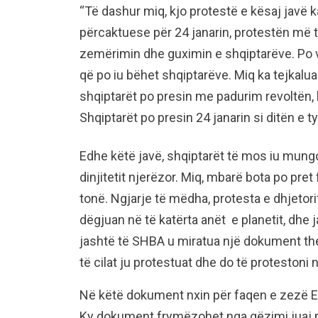
“Të dashur miq, kjo protestë e kësaj javë 
përcaktuese për 24 janarin, protestën më 
zemërimin dhe guximin e shqiptarëve. Po v
që po iu bëhet shqiptarëve. Miq ka tejkaluar 
shqiptarët po presin me padurim revoltën, 
Shqiptarët po presin 24 janarin si ditën e ty
Edhe këtë javë, shqiptarët të mos iu mung
dinjitetit njerëzor. Miq, mbarë bota po pret
tonë. Ngjarje të mëdha, protesta e dhjetor
dëgjuan në të katërta anët e planetit, dhe
jashtë të SHBA u miratua një dokument them
të cilat ju protestuat dhe do të protestoni n
Në këtë dokument nxin për faqen e zezë Edi
Ky dokument frymëzohet nga gëzimi juaj për