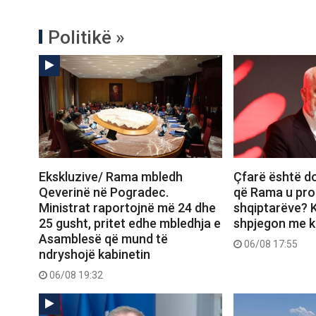
Politikë »
Ekskluzive/ Rama mbledh
Çfarë është d
Qeverinë në Pogradec.
që Rama u pro
Ministrat raportojnë më 24 dhe
shqiptarëve? K
25 gusht, pritet edhe mbledhja e
shpjegon me ka
Asamblesë që mund të
06/08 17:55
ndryshojë kabinetin
06/08 19:32