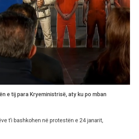
ën e tij para Kryeministrisë, aty ku po mban
ëve t’i bashkohen në protestën e 24 janarit,