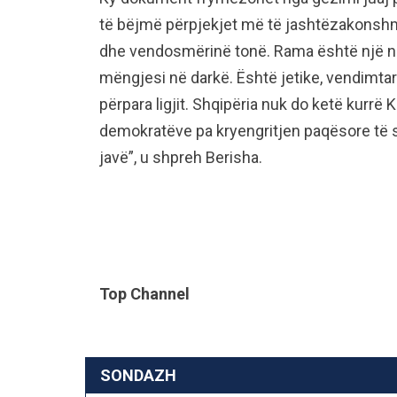
të bëjmë përpjekjet më të jashtëzakonshm
dhe vendosmërinë tonë. Rama është një nark
mëngjesi në darkë. Është jetike, vendimtar
përpara ligjit. Shqipëria nuk do ketë kurrë 
demokratëve pa kryengritjen paqësore të s
javë”, u shpreh Berisha.
Top Channel
SONDAZH