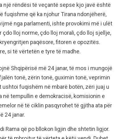
ka një rëndësi të veçantë sepse kjo javë është
të fuqishme që ka njohur Tirana ndonjëherë,
ijmë nga parlamenti, ishte provokimi më i ulët
çdo lloj norme, çdo lloj morali, çdo lloj sjellje,
kryengritjen paqësore, fitoren e opozitës.
re, si të vërtetën e tyre të madhe.
ojnë Shqipërisë më 24 janar, të mos i mungojë
 fjalën tonë, zërin tonë, guximin tonë, veprimin
it ushtoi fuqishëm në mbarë botën, zëri juaj u
 ja në tempullin e demokracisë, komisionin e
elor në të ciklin pasqyrohet të gjitha ata për
ë 24 janar.
 Rama që po bllokon ligjin dhe shtetin ligjor.
 të mbrojtur të vërteta e këtij vendi. Duhet