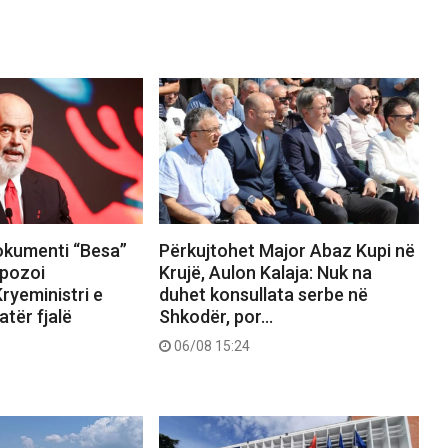
okumenti “Besa”
Përkujtohet Major Abaz Kupi në
pozoi
Krujë, Aulon Kalaja: Nuk na
ryeministri e
duhet konsullata serbe në
tër fjalë
Shkodër, por…
06/08 15:24