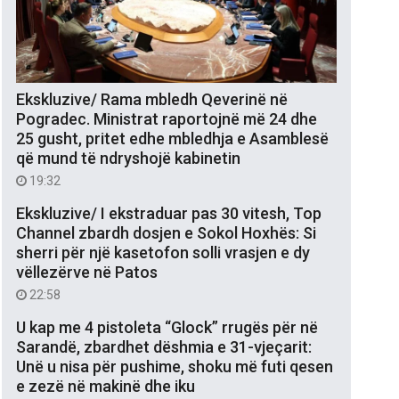
Ekskluzive/ Rama mbledh Qeverinë në
Pogradec. Ministrat raportojnë më 24 dhe
25 gusht, pritet edhe mbledhja e Asamblesë
që mund të ndryshojë kabinetin
19:32
Ekskluzive/ I ekstraduar pas 30 vitesh, Top
Channel zbardh dosjen e Sokol Hoxhës: Si
sherri për një kasetofon solli vrasjen e dy
vëllezërve në Patos
22:58
U kap me 4 pistoleta “Glock” rrugës për në
Sarandë, zbardhet dëshmia e 31-vjeçarit:
Unë u nisa për pushime, shoku më futi qesen
e zezë në makinë dhe iku