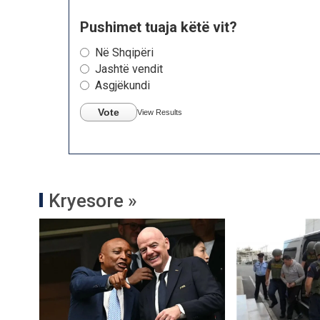
Pushimet tuaja këtë vit?
Në Shqipëri
Jashtë vendit
Asgjëkundi
Vote
View Results
Kryesore »