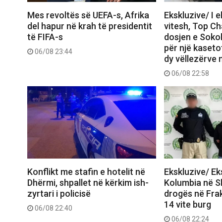
Mes revoltës së UEFA-s, Afrika
Ekskluzive/ I 
del hapur në krah të presidentit
vitesh, Top C
të FIFA-s
dosjen e Sokol
për një kasetof
06/08 23:44
dy vëllezërve 
06/08 22:58
Konflikt me stafin e hotelit në
Ekskluzive/ E
Dhërmi, shpallet në kërkim ish-
Kolumbia në Shq
zyrtari i policisë
drogës në Frak
14 vite burg
06/08 22:40
06/08 22:24