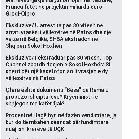
Franca futet në projektin miliarda euro
Greqi-Qipro
Ekskluzive/ U arrestua pas 30 vitesh në
arrati vrasësi i vëllezërve në Patos dhe një
vajze në Belgjikë, SHBA ekstradon në
Shqipëri Sokol Hoxhën
Ekskluzive/ I ekstraduar pas 30 vitesh, Top
Channel zbardh dosjen e Sokol Hoxhës: Si
sherri për një kasetofon solli vrasjen e dy
vëllezërve në Patos
Çfarë është dokumenti “Besa” që Rama u
propozoi shqiptarëve? Kryeministri e
shpjegon me katër fjalë
Procesi në Hagë hyn në fazën vendimtare, ja
kur do të mbahen seancat përfundimtare
ndaj ish-krerëve të UÇK