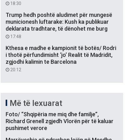
18:30
Trump hedh poshtë aludimet për mungesë
municionesh luftarake: Kush ka publikuar
deklarata tradhtare, të dënohet me burg
17:48
Kthesa e madhe e kampionit të botës/ Rodri
i thotë përfundimisht ‘jo’ Realit të Madridit,
zgjodhi kalimin te Barcelona
20:12
Më të lexuarat
Foto/ “Shqipëria me miq dhe familje”,
Richard Grenell zgjedh Vlorën për të kaluar
pushimet verore
Marrëveshja që ndryshon lojën në Mesdhe,