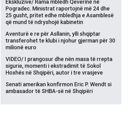
Ekskluzive/ Rama mbledh Qeverinë në
Pogradec. Ministrat raportojnë më 24 dhe
25 gusht, pritet edhe mbledhja e Asamblesë
që mund të ndryshojë kabinetin
Aventurë e re për Asllanin, ylli shqiptar
transferohet te klubi i njohur gjerman për 30
milionë euro
VIDEO/ I prangosur dhe nën masa të rrepta
sigurie, momenti i ekstradimit të Sokol
Hoxhës në Shqipëri, autor i tre vrasjeve
Senati amerikan konfirmon Eric P. Wendt si
ambasador të SHBA-së në Shqipëri