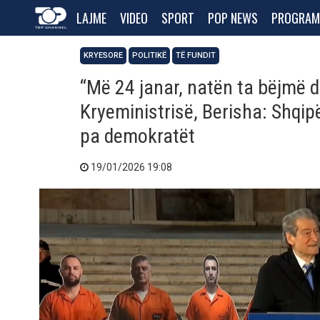
LAJME
VIDEO
SPORT
POP NEWS
PROGRAM
KRYESORE
POLITIKË
TË FUNDIT
“Më 24 janar, natën ta bëjmë d
Kryeministrisë, Berisha: Shqip
pa demokratët
19/01/2026 19:08