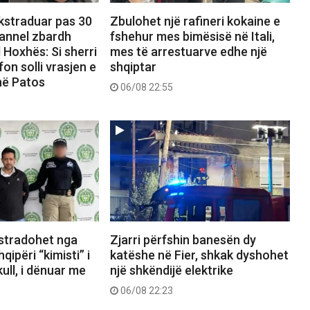
ekstraduar pas 30
Zbulohet një rafineri kokaine e
hannel zbardh
fshehur mes bimësisë në Itali,
 Hoxhës: Si sherri
mes të arrestuarve edhe një
on solli vrasjen e
shqiptar
në Patos
06/08 22:55
kstradohet nga
Zjarri përfshin banesën dy
ipëri “kimisti” i
katëshe në Fier, shkak dyshohet
ull, i dënuar me
një shkëndijë elektrike
06/08 22:23