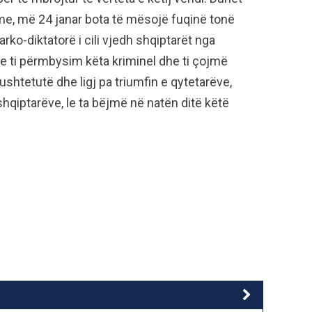
e, më 24 janar bota të mësojë fuqinë tonë
o-diktatorë i cili vjedh shqiptarët nga
e ti përmbysim këta kriminel dhe ti çojmë
Kushtetutë dhe ligj pa triumfin e qytetarëve,
hqiptarëve, le ta bëjmë në natën ditë këtë