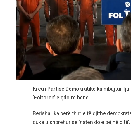
Kreu i Partisë Demokratike ka mbajtur fjal
‘Foltoren’ e çdo të hënë.
Berisha i ka bërë thirrje të gjithë demokrat
duke u shprehur se ‘natën do e bëjnë ditë’.