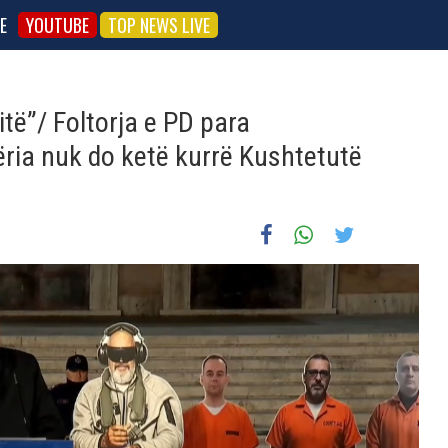
E
YOUTUBE
TOP NEWS LIVE
itë”/ Foltorja e PD para
ëria nuk do ketë kurrë Kushtetutë