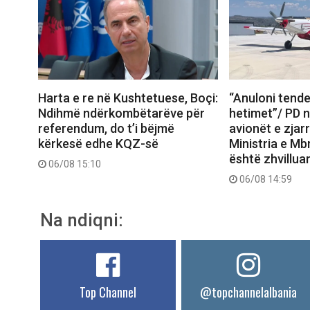
Harta e re në Kushtetuese, Boçi:
“Anuloni tende
Ndihmë ndërkombëtarëve për
hetimet”/ PD 
referendum, do t’i bëjmë
avionët e zjar
kërkesë edhe KQZ-së
Ministria e Mb
është zhvilluar 
06/08 15:10
06/08 14:59
Na ndiqni:
Top Channel
@topchannelalbania