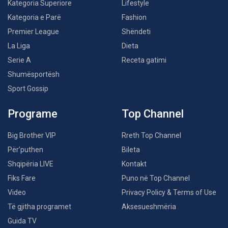
Kategoria Superiore
Lifestyle
Kategoria e Parë
Fashion
Premier League
Shëndeti
La Liga
Dieta
Serie A
Receta gatimi
Shumësportësh
Sport Gossip
Programe
Top Channel
Big Brother VIP
Rreth Top Channel
Për’puthen
Bileta
Shqipëria LIVE
Kontakt
Fiks Fare
Puno në Top Channel
Video
Privacy Policy & Terms of Use
Të gjitha programet
Aksesueshmëria
Guida TV