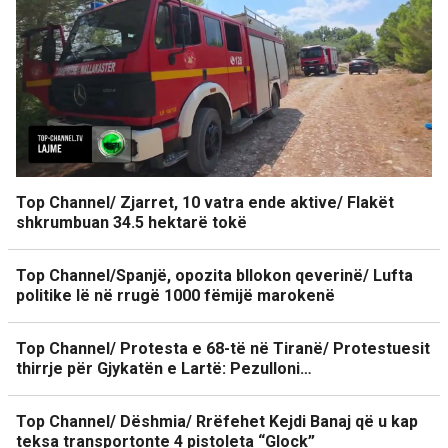
Top Channel/ Zjarret, 10 vatra ende aktive/ Flakët
shkrumbuan 34.5 hektarë tokë
Top Channel/Spanjë, opozita bllokon qeverinë/ Lufta
politike lë në rrugë 1000 fëmijë marokenë
Top Channel/ Protesta e 68-të në Tiranë/ Protestuesit
thirrje për Gjykatën e Lartë: Pezulloni…
Top Channel/ Dëshmia/ Rrëfehet Kejdi Banaj që u kap
teksa transportonte 4 pistoleta “Glock”