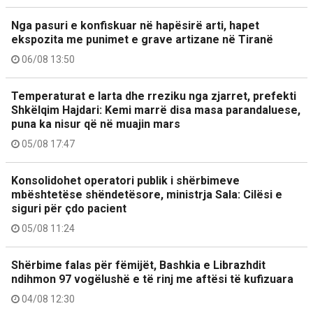
Nga pasuri e konfiskuar në hapësirë arti, hapet
ekspozita me punimet e grave artizane në Tiranë
06/08 13:50
Temperaturat e larta dhe rreziku nga zjarret, prefekti
Shkëlqim Hajdari: Kemi marrë disa masa parandaluese,
puna ka nisur që në muajin mars
05/08 17:47
Konsolidohet operatori publik i shërbimeve
mbështetëse shëndetësore, ministrja Sala: Cilësi e
siguri për çdo pacient
05/08 11:24
Shërbime falas për fëmijët, Bashkia e Librazhdit
ndihmon 97 vogëlushë e të rinj me aftësi të kufizuara
04/08 12:30