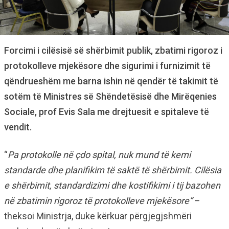
Forcimi i cilësisë së shërbimit publik, zbatimi rigoroz i
protokolleve mjekësore dhe sigurimi i furnizimit të
qëndrueshëm me barna ishin në qendër të takimit të
sotëm të Ministres së Shëndetësisë dhe Mirëqenies
Sociale, prof Evis Sala me drejtuesit e spitaleve të
vendit.
“
Pa protokolle në çdo spital, nuk mund të kemi
standarde dhe planifikim të saktë të shërbimit. Cilësia
e shërbimit, standardizimi dhe kostifikimi i tij bazohen
në zbatimin rigoroz të protokolleve mjekësore”
–
theksoi Ministrja, duke kërkuar përgjegjshmëri