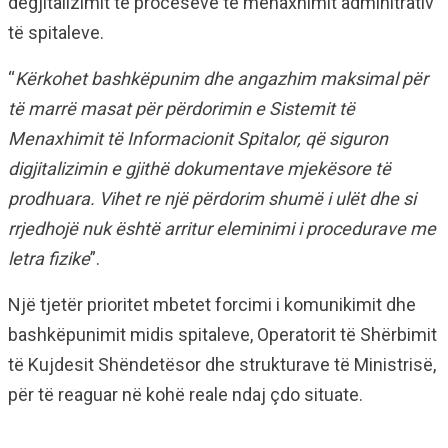
degjitalizimit të proceseve të menaxhimit adminitrativ
të spitaleve.
“
Kërkohet bashkëpunim dhe angazhim maksimal për
të marrë masat për përdorimin e Sistemit të
Menaxhimit të Informacionit Spitalor, që siguron
digjitalizimin e gjithë dokumentave mjekësore të
prodhuara. Vihet re një përdorim shumë i ulët dhe si
rrjedhojë nuk është arritur eleminimi i procedurave me
letra fizike
”.
Një tjetër prioritet mbetet forcimi i komunikimit dhe
bashkëpunimit midis spitaleve, Operatorit të Shërbimit
të Kujdesit Shëndetësor dhe strukturave të Ministrisë,
për të reaguar në kohë reale ndaj çdo situate.