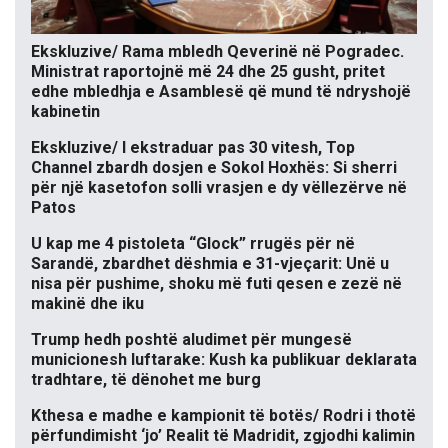
Ekskluzive/ Rama mbledh Qeverinë në Pogradec.
Ministrat raportojnë më 24 dhe 25 gusht, pritet
edhe mbledhja e Asamblesë që mund të ndryshojë
kabinetin
Ekskluzive/ I ekstraduar pas 30 vitesh, Top
Channel zbardh dosjen e Sokol Hoxhës: Si sherri
për një kasetofon solli vrasjen e dy vëllezërve në
Patos
U kap me 4 pistoleta “Glock” rrugës për në
Sarandë, zbardhet dëshmia e 31-vjeçarit: Unë u
nisa për pushime, shoku më futi qesen e zezë në
makinë dhe iku
Trump hedh poshtë aludimet për mungesë
municionesh luftarake: Kush ka publikuar deklarata
tradhtare, të dënohet me burg
Kthesa e madhe e kampionit të botës/ Rodri i thotë
përfundimisht ‘jo’ Realit të Madridit, zgjodhi kalimin