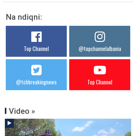
Na ndiqni:
Top Channel
@topchannelalbania
@tchbreakingnews
Top Channel
Video »