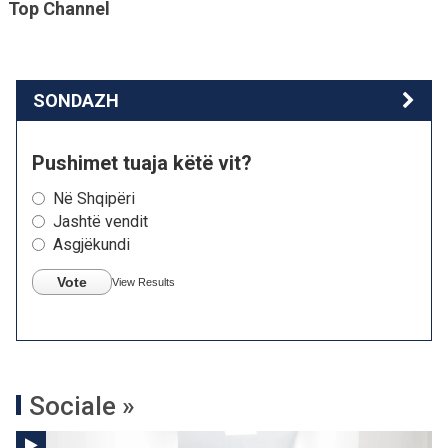
Top Channel
SONDAZH
Pushimet tuaja këtë vit?
Në Shqipëri
Jashtë vendit
Asgjëkundi
Vote
View Results
Sociale »