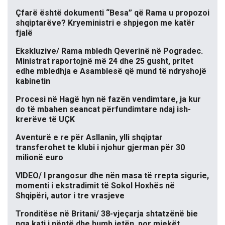
Çfarë është dokumenti “Besa” që Rama u propozoi
shqiptarëve? Kryeministri e shpjegon me katër
fjalë
Ekskluzive/ Rama mbledh Qeverinë në Pogradec.
Ministrat raportojnë më 24 dhe 25 gusht, pritet
edhe mbledhja e Asamblesë që mund të ndryshojë
kabinetin
Procesi në Hagë hyn në fazën vendimtare, ja kur
do të mbahen seancat përfundimtare ndaj ish-
krerëve të UÇK
Aventurë e re për Asllanin, ylli shqiptar
transferohet te klubi i njohur gjerman për 30
milionë euro
VIDEO/ I prangosur dhe nën masa të rrepta sigurie,
momenti i ekstradimit të Sokol Hoxhës në
Shqipëri, autor i tre vrasjeve
Tronditëse në Britani/ 38-vjeçarja shtatzënë bie
nga kati i nëntë dhe humb jetën, por mjekët