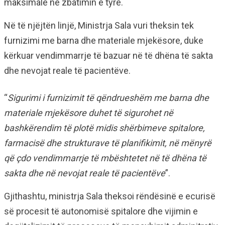
maksimale në zbatimin e tyre.
Në të njëjtën linjë, Ministrja Sala vuri theksin tek
furnizimi me barna dhe materiale mjekësore, duke
kërkuar vendimmarrje të bazuar në të dhëna të sakta
dhe nevojat reale të pacientëve.
“
Sigurimi i furnizimit të qëndrueshëm me barna dhe
materiale mjekësore duhet të sigurohet në
bashkërendim të plotë midis shërbimeve spitalore,
farmacisë dhe strukturave të planifikimit, në mënyrë
që çdo vendimmarrje të mbështetet në të dhëna të
sakta dhe në nevojat reale të pacientëve
”.
Gjithashtu, ministrja Sala theksoi rëndësinë e ecurisë
së procesit të autonomisë spitalore dhe vijimin e