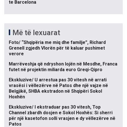
te Barcelona
Më të lexuarat
Foto/ “Shqipëria me miq dhe familje”, Richard
Grenell zgjedh Vlorën për të kaluar pushimet
verore
Marrëveshja që ndryshon lojën në Mesdhe, Franca
futet në projektin miliarda euro Greqi-Qipro
Ekskluzive/ U arrestua pas 30 vitesh në arrati
vrasësi i vëllezërve në Patos dhe një vajze në
Belgjikë, SHBA ekstradon në Shqipëri Sokol
Hoxhën
Ekskluzive/ I ekstraduar pas 30 vitesh, Top
Channel zbardh dosjen e Sokol Hoxhës: Si sherri
për një kasetofon solli vrasjen e dy vëllezërve në
Patos