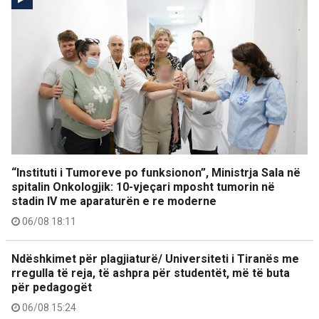
“Instituti i Tumoreve po funksionon”, Ministrja Sala në
spitalin Onkologjik: 10-vjeçari mposht tumorin në
stadin IV me aparaturën e re moderne
06/08 18:11
Ndëshkimet për plagjiaturë/ Universiteti i Tiranës me
rregulla të reja, të ashpra për studentët, më të buta
për pedagogët
06/08 15:24