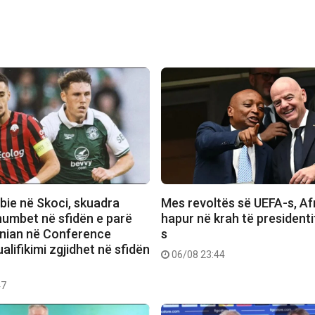
bie në Skoci, skuadra
Mes revoltës së UEFA-s, Afr
humbet në sfidën e parë
hapur në krah të presidenti
rnian në Conference
s
alifikimi zgjidhet në sfidën
06/08 23:44
47