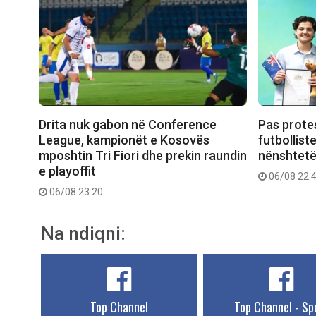
Drita nuk gabon në Conference
Pas prote
League, kampionët e Kosovës
futbollist
mposhtin Tri Fiori dhe prekin raundin
nënshtetë
e playoffit
06/08 22:
06/08 23:20
Na ndiqni:
Top Channel
Top Channel - Sp