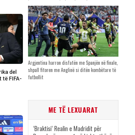
Argjentina harron disfatën me Spanjën në finale,
shpall fitoren me Anglinë si ditën kombëtare të
ika del
futbollit
t të FIFA-
ME TË LEXUARAT
‘Braktisi’ Realin e Madridit për