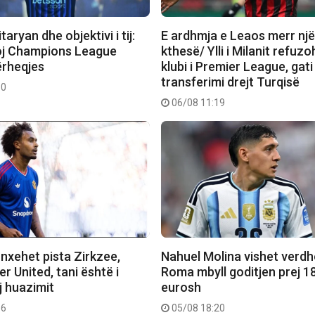
taryan dhe objektivi i tij:
E ardhmja e Leaos merr një
toj Champions League
kthesë/ Ylli i Milanit refuz
ërheqjes
klubi i Premier League, gati
transferimi drejt Turqisë
50
06/08 11:19
nxehet pista Zirkzee,
Nahuel Molina vishet verdh
 United, tani është i
Roma mbyll goditjen prej 1
j huazimit
eurosh
56
05/08 18:20