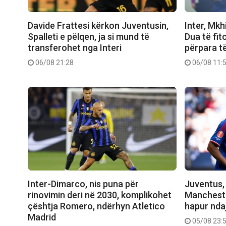
Davide Frattesi kërkon Juventusin,
Inter, Mkhi
Spalleti e pëlqen, ja si mund të
Dua të fi
transferohet nga Interi
përpara t
06/08 21:28
06/08 11:
Inter-Dimarco, nis puna për
Juventus, 
rinovimin deri në 2030, komplikohet
Manchester
çështja Romero, ndërhyn Atletico
hapur nda
Madrid
05/08 23: