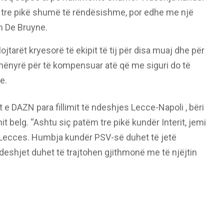
dhe tre pikë shumë të rëndësishme, por edhe me një
in De Bruyne.
ojtarët kryesorë të ekipit të tij për disa muaj dhe për
 mënyrë për të kompensuar atë që me siguri do të
e.
at e DAZN para fillimit të ndeshjes Lecce-Napoli , bëri
t belg. “Ashtu siç patëm tre pikë kundër Interit, jemi
 Lecces. Humbja kundër PSV-së duhet të jetë
ndeshjet duhet të trajtohen gjithmonë me të njëjtin