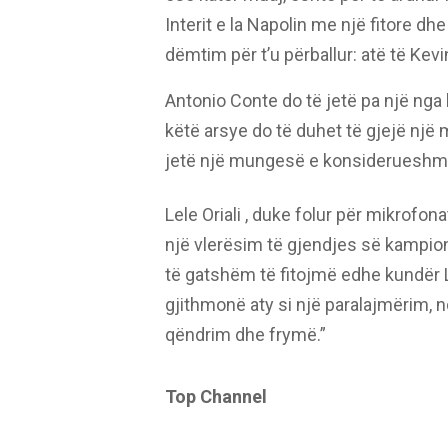
Interit e la Napolin me një fitore 
dëmtim për t’u përballur: atë të Kev
Antonio Conte do të jetë pa një nga l
këtë arsye do të duhet të gjejë një
jetë një mungesë e konsiderueshm
Lele Oriali , duke folur për mikrofon
një vlerësim të gjendjes së kampioni
të gatshëm të fitojmë edhe kundër
gjithmonë aty si një paralajmërim, 
qëndrim dhe frymë.”
Top Channel