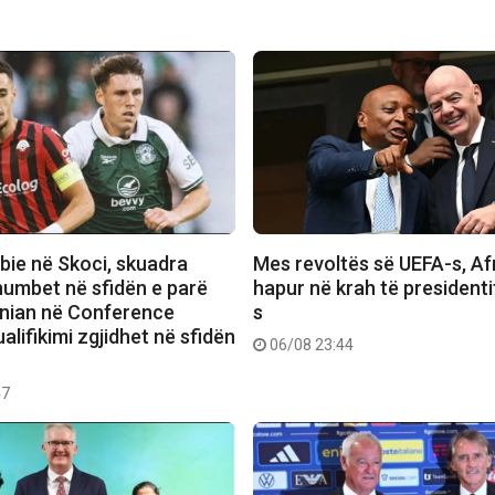
bie në Skoci, skuadra
Mes revoltës së UEFA-s, Afr
humbet në sfidën e parë
hapur në krah të presidenti
rnian në Conference
s
alifikimi zgjidhet në sfidën
06/08 23:44
47