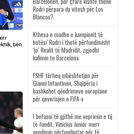
Barcelonën, por çfarë kishte thënë
Rodri përpara dy vitesh për Los
Blancos?
Kthesa e madhe e kampionit të
err
botës/ Rodri i thotë përfundimisht
eknik, bën
‘jo’ Realit të Madridit, zgjodhi
kalimin te Barcelona
FSHF tërheq mbështetjen për
Gianni Infantinon, Shqipëria i
bashkohet qëndrimeve europiane
për qeverisjen e FIFA-s
I befasoi të gjithë me veprimin e tij
të fundit, Vinicius Junior merr
vendimin përfundimtar për të