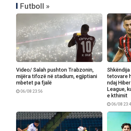
Futboll »
Video/ Salah pushton Trabzonin,
Shkëndija 
mijëra tifozë në stadium, egjiptiani
tetovare 
mbetet pa fjalë
ndaj Hibe
League, ku
06/08 23:56
e kthimit
06/08 23: