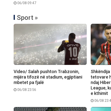
06/08 09:47
Sport »
Video/ Salah pushton Trabzonin,
Shkëndija 
mijëra tifozë në stadium, egjiptiani
tetovare 
mbetet pa fjalë
ndaj Hibe
League, ku
06/08 23:56
e kthimit
06/08 23: