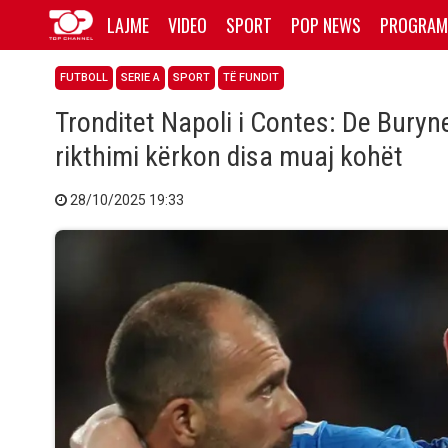
LAJME
VIDEO
SPORT
POP NEWS
PROGRAM
FUTBOLL
SERIE A
SPORT
TË FUNDIT
Tronditet Napoli i Contes: De Buryn
rikthimi kërkon disa muaj kohët
28/10/2025 19:33