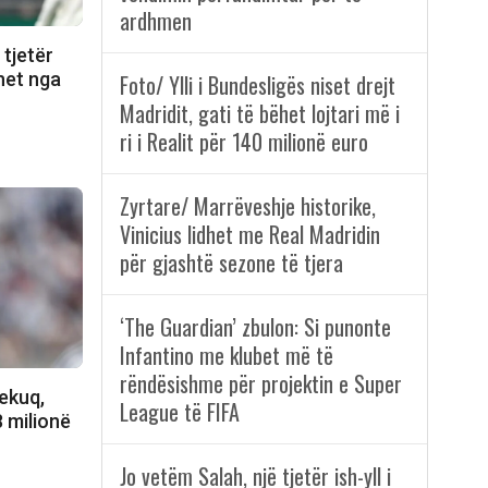
ardhmen
 tjetër
ohet nga
Foto/ Ylli i Bundesligës niset drejt
Madridit, gati të bëhet lojtari më i
ri i Realit për 140 milionë euro
Zyrtare/ Marrëveshje historike,
Vinicius lidhet me Real Madridin
për gjashtë sezone të tjera
‘The Guardian’ zbulon: Si punonte
Infantino me klubet më të
rëndësishme për projektin e Super
ekuq,
League të FIFA
8 milionë
Jo vetëm Salah, një tjetër ish-yll i