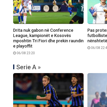
Drita nuk gabon në Conference
Pas prote
League, kampionët e Kosovës
futbollist
mposhtin Tri Fiori dhe prekin raundin
nënshtetë
e playoffit
06/08 22:
06/08 23:20
Serie A »