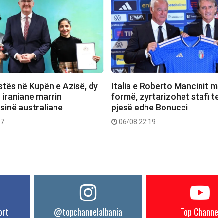
stës në Kupën e Azisë, dy
Italia e Roberto Mancinit m
e iraniane marrin
formë, zyrtarizohet stafi t
sinë australiane
pjesë edhe Bonucci
47
06/08 22:19
ort
@topchannelalbania
Top Channe