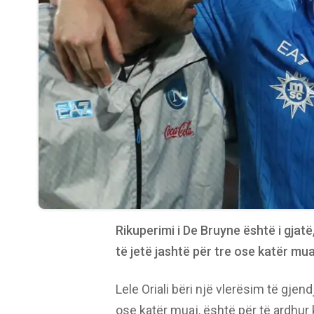
Rikuperimi i De Bruyne është i gjatë, 
të jetë jashtë për tre ose katër mua
Lele Oriali bëri një vlerësim të gjen
ose katër muaj, është për të ardhu