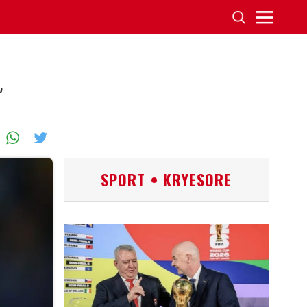
,
SPORT • KRYESORE