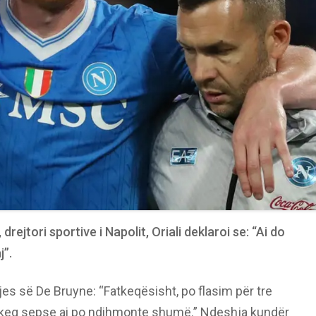
drejtori sportive i Napolit, Oriali deklaroi se: “Ai do
j”.
djes së De Bruyne: “Fatkeqësisht, po flasim për tre
r keq sepse ai po ndihmonte shumë.” Ndeshja kundër