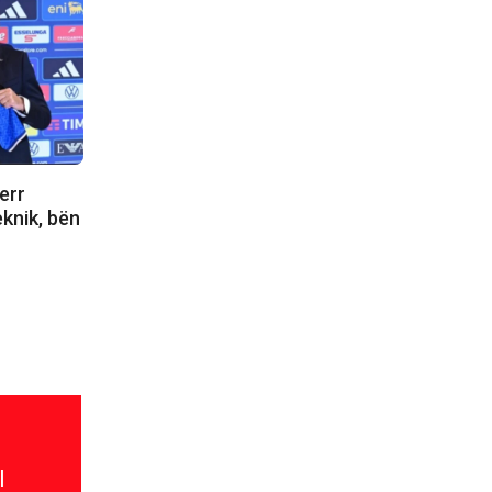
err
eknik, bën
l