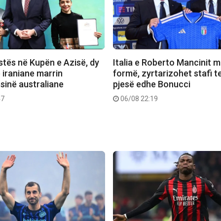
stës në Kupën e Azisë, dy
Italia e Roberto Mancinit m
e iraniane marrin
formë, zyrtarizohet stafi t
sinë australiane
pjesë edhe Bonucci
47
06/08 22:19