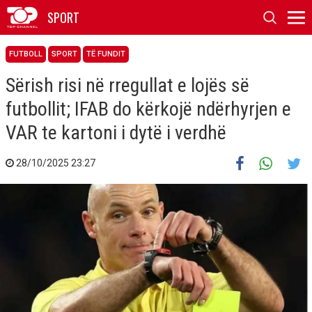
SPORT
FUTBOLL
SPORT
TË FUNDIT
Sërish risi në rregullat e lojës së
futbollit; IFAB do kërkojë ndërhyrjen e
VAR te kartoni i dytë i verdhë
28/10/2025 23:27