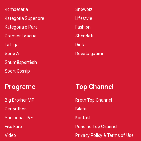
Kombëtarja
Showbiz
Kategoria Superiore
Lifestyle
Kategoria e Parë
Fashion
Premier League
Shëndeti
La Liga
Dieta
Serie A
Receta gatimi
Shumësportësh
Sport Gossip
Programe
Top Channel
Big Brother VIP
Rreth Top Channel
Për’puthen
Bileta
Shqipëria LIVE
Kontakt
Fiks Fare
Puno në Top Channel
Video
Privacy Policy & Terms of Use