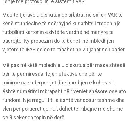
lidhje me protokollin e sistemit VAR
Mes të tjerave u diskutua që arbitrat në sallën VAR të
kenë mundësinë të ndërhyjnë kur arbitri i tregon një
futbollisti kartonin e dytë të verdhë në mënyrë të
padrejtë. Ky propozim do të bëhet në mbledhjen
vjetore të IFAB që do të mbahet në 20 janar në Londër
Më pas në këtë mbledhje u diskutua për masa shtesë
për të përmirësuar lojën efektive dhe për të
minimizuae ndërprerjet dhe humbjen e kohës sic
është numërimi mbrapsht në rivëniet anësore ose ato
fundore. Një rregull I tillë është vendosur tashmë dhe
vlen për portierët që nuk duhet të mbajnë më shume
se 8 sekonda topin në dorë