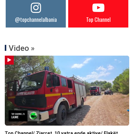
@topchannelalbania
Top Channel
Video »
Top Channel/ Zjarret, 10 vatra ende aktive/ Flakët