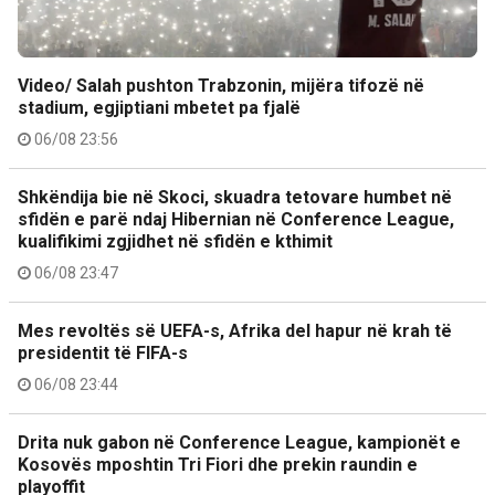
Video/ Salah pushton Trabzonin, mijëra tifozë në
stadium, egjiptiani mbetet pa fjalë
06/08 23:56
Shkëndija bie në Skoci, skuadra tetovare humbet në
sfidën e parë ndaj Hibernian në Conference League,
kualifikimi zgjidhet në sfidën e kthimit
06/08 23:47
Mes revoltës së UEFA-s, Afrika del hapur në krah të
presidentit të FIFA-s
06/08 23:44
Drita nuk gabon në Conference League, kampionët e
Kosovës mposhtin Tri Fiori dhe prekin raundin e
playoffit