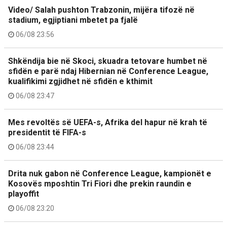
Video/ Salah pushton Trabzonin, mijëra tifozë në
stadium, egjiptiani mbetet pa fjalë
06/08 23:56
Shkëndija bie në Skoci, skuadra tetovare humbet në
sfidën e parë ndaj Hibernian në Conference League,
kualifikimi zgjidhet në sfidën e kthimit
06/08 23:47
Mes revoltës së UEFA-s, Afrika del hapur në krah të
presidentit të FIFA-s
06/08 23:44
Drita nuk gabon në Conference League, kampionët e
Kosovës mposhtin Tri Fiori dhe prekin raundin e
playoffit
06/08 23:20