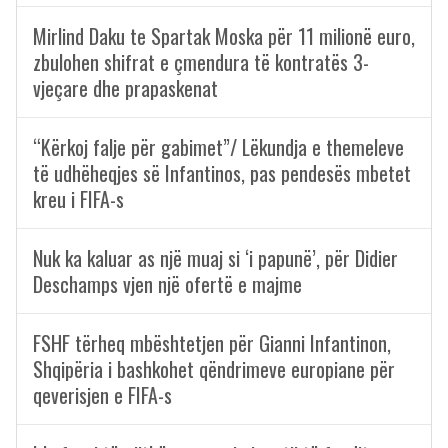
Mirlind Daku te Spartak Moska për 11 milionë euro,
zbulohen shifrat e çmendura të kontratës 3-
vjeçare dhe prapaskenat
“Kërkoj falje për gabimet”/ Lëkundja e themeleve
të udhëheqjes së Infantinos, pas pendesës mbetet
kreu i FIFA-s
Nuk ka kaluar as një muaj si ‘i papunë’, për Didier
Deschamps vjen një ofertë e majme
FSHF tërheq mbështetjen për Gianni Infantinon,
Shqipëria i bashkohet qëndrimeve europiane për
qeverisjen e FIFA-s