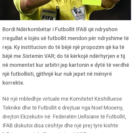
Bordi Ndërkombëtar i Futbollit IFAB që ndryshon
rregullat e lojës së futbollit mendon për ndryshime të
reja. Ky institucion do të bëjë një propozim që ka të
bëjë me Sistemin VAR; do të kërkojë ndërhyrjen e tij
në momentet kur arbitri jep kartonin e dytë të verdhë
një futbollisti, gjithnjë kur nuk jepet në mënyrë
korrekte.
Në një mbledhje virtuale me Komitetet Këshilluese
Teknike dhe të Futbollit e drejtuar nga Noel Mooeny,
drejtori Ekzekutiv në Federatën Uellsiane të Futbollit,
IFAB diskutoi disa cështje dhe një prej tyre kishte