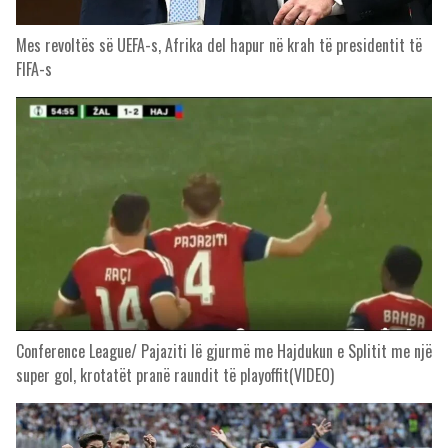
Mes revoltës së UEFA-s, Afrika del hapur në krah të presidentit të
FIFA-s
Conference League/ Pajaziti lë gjurmë me Hajdukun e Splitit me një
super gol, krotatët pranë raundit të playoffit(VIDEO)