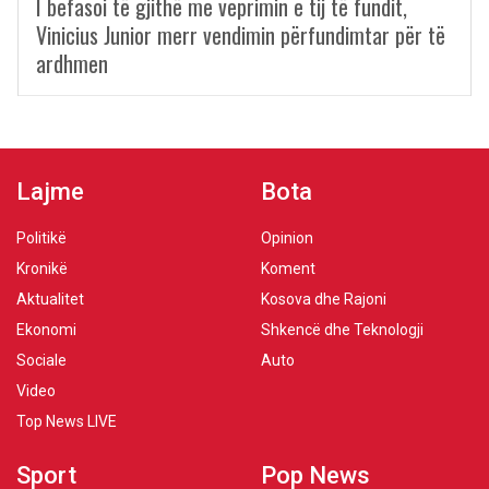
I befasoi të gjithë me veprimin e tij të fundit,
Vinicius Junior merr vendimin përfundimtar për të
ardhmen
Lajme
Bota
Politikë
Opinion
Kronikë
Koment
Aktualitet
Kosova dhe Rajoni
Ekonomi
Shkencë dhe Teknologji
Sociale
Auto
Video
Top News LIVE
Sport
Pop News