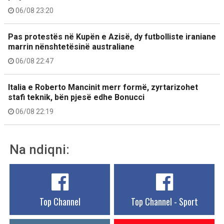
06/08 23:20
Pas protestës në Kupën e Azisë, dy futbolliste iraniane
marrin nënshtetësinë australiane
06/08 22:47
Italia e Roberto Mancinit merr formë, zyrtarizohet
stafi teknik, bën pjesë edhe Bonucci
06/08 22:19
Na ndiqni:
Top Channel
Top Channel - Sport