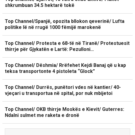
shkrumbuan 34.5 hektarë tokë
Top Channel/Spanjë, opozita bllokon qeverinë/ Lufta
politike lë në rrugë 1000 fëmijë marokenë
Top Channel/ Protesta e 68-të në Tiranë/ Protestuesit
thirrje për Gjykatën e Lartë: Pezulloni…
Top Channel/ Dëshmia/ Rrëfehet Kejdi Banaj që u kap
teksa transportonte 4 pistoleta “Glock”
Top Channel/ Durrës, punëtori vdes në kantier/ 40-
vjeçari u transportua në spital, por nuk mbijetoi
Top Channel/ OKB thirrje Moskës e Kievit/ Guterres:
Ndalni sulmet me raketa e dronë