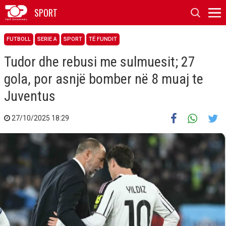
SPORT
FUTBOLL
SERIE A
SPORT
TË FUNDIT
Tudor dhe rebusi me sulmuesit; 27
gola, por asnjë bomber në 8 muaj te
Juventus
27/10/2025 18:29