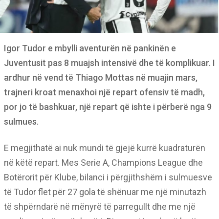
Igor Tudor e mbylli aventurën në pankinën e
Juventusit pas 8 muajsh intensivë dhe të komplikuar. I
ardhur në vend të Thiago Mottas në muajin mars,
trajneri kroat menaxhoi një repart ofensiv të madh,
por jo të bashkuar, një repart që ishte i përberë nga 9
sulmues.
E megjithatë ai nuk mundi të gjejë kurrë kuadraturën
në këtë repart. Mes Serie A, Champions League dhe
Botërorit për Klube, bilanci i përgjithshëm i sulmuesve
të Tudor flet për 27 gola të shënuar me një minutazh
të shpërndarë në mënyrë të parregullt dhe me një