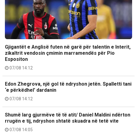
Gjigantët e Anglisë futen në garë për talentin e Interit,
zikaltrit vendosin çmimin marramendës për Pio
Espositon
07/08 14:12
Edon Zhegrova, një gol të ndryshon jetën. Spalletti tani
‘e përkëdhel’ dardanin
07/08 14:12
Shumë larg gjurmëve të të atit/ Daniel Maldini ndërton
rrugën e tij, ndryshon shtatë skuadra në tetë vite
07/08 14:05