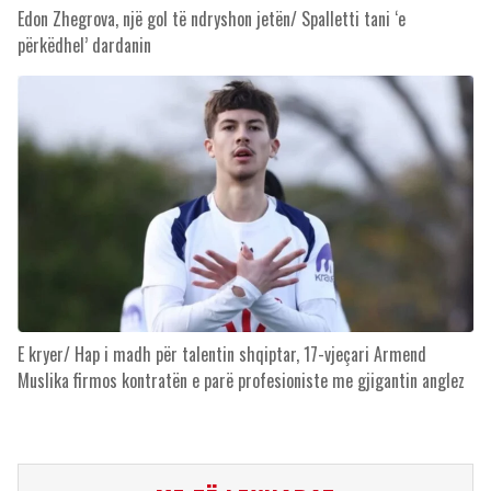
Edon Zhegrova, një gol të ndryshon jetën/ Spalletti tani ‘e
përkëdhel’ dardanin
E kryer/ Hap i madh për talentin shqiptar, 17-vjeçari Armend
Muslika firmos kontratën e parë profesioniste me gjigantin anglez