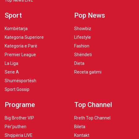
Top News LIVE
Sport
Pop News
Kombëtarja
Showbiz
Kategoria Superiore
Lifestyle
Kategoria e Parë
Fashion
Premier League
Shëndeti
La Liga
Dieta
Serie A
Receta gatimi
Shumësportësh
Sport Gossip
Programe
Top Channel
Big Brother VIP
Rreth Top Channel
Për’puthen
Bileta
Shqipëria LIVE
Kontakt