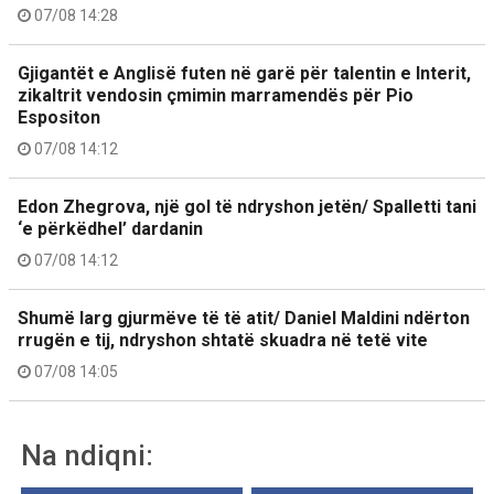
07/08 14:28
Gjigantët e Anglisë futen në garë për talentin e Interit,
zikaltrit vendosin çmimin marramendës për Pio
Espositon
07/08 14:12
Edon Zhegrova, një gol të ndryshon jetën/ Spalletti tani
‘e përkëdhel’ dardanin
07/08 14:12
Shumë larg gjurmëve të të atit/ Daniel Maldini ndërton
rrugën e tij, ndryshon shtatë skuadra në tetë vite
07/08 14:05
Na ndiqni: