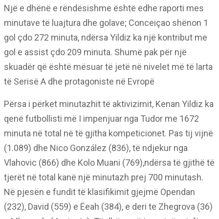
Një e dhënë e rëndësishme është edhe raporti mes
minutave të luajtura dhe golave; Conceiçao shënon 1
gol çdo 272 minuta, ndërsa Yildiz ka një kontribut me
gol e assist çdo 209 minuta. Shumë pak për një
skuadër që është mësuar të jetë në nivelet më të larta
të Serisë A dhe protagoniste në Evropë
Përsa i përket minutazhit të aktivizimit, Kenan Yildiz ka
qenë futbollisti më I impenjuar nga Tudor me 1672
minuta në total në të gjitha kompeticionet. Pas tij vijnë
(1.089) dhe Nico González (836), të ndjekur nga
Vlahovic (866) dhe Kolo Muani (769),ndërsa të gjithë të
tjerët në total kanë një minutazh prej 700 minutash.
Në pjesën e fundit të klasifikimit gjejmë Opendan
(232), David (559) e Ëeah (384), e deri te Zhegrova (36)