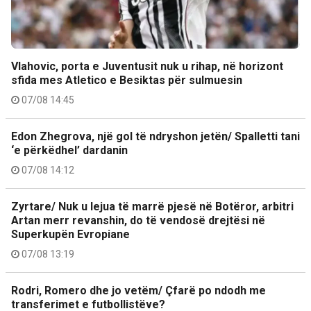
Vlahovic, porta e Juventusit nuk u rihap, në horizont
sfida mes Atletico e Besiktas për sulmuesin
07/08 14:45
Edon Zhegrova, një gol të ndryshon jetën/ Spalletti tani
‘e përkëdhel’ dardanin
07/08 14:12
Zyrtare/ Nuk u lejua të marrë pjesë në Botëror, arbitri
Artan merr revanshin, do të vendosë drejtësi në
Superkupën Evropiane
07/08 13:19
Rodri, Romero dhe jo vetëm/ Çfarë po ndodh me
transferimet e futbollistëve?