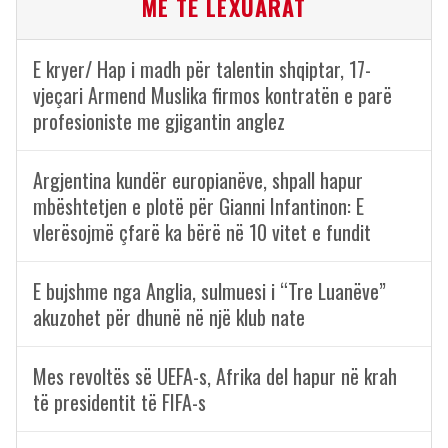
ME TË LEXUARAT
E kryer/ Hap i madh për talentin shqiptar, 17-
vjeçari Armend Muslika firmos kontratën e parë
profesioniste me gjigantin anglez
Argjentina kundër europianëve, shpall hapur
mbështetjen e plotë për Gianni Infantinon: E
vlerësojmë çfarë ka bërë në 10 vitet e fundit
E bujshme nga Anglia, sulmuesi i “Tre Luanëve”
akuzohet për dhunë në një klub nate
Mes revoltës së UEFA-s, Afrika del hapur në krah
të presidentit të FIFA-s