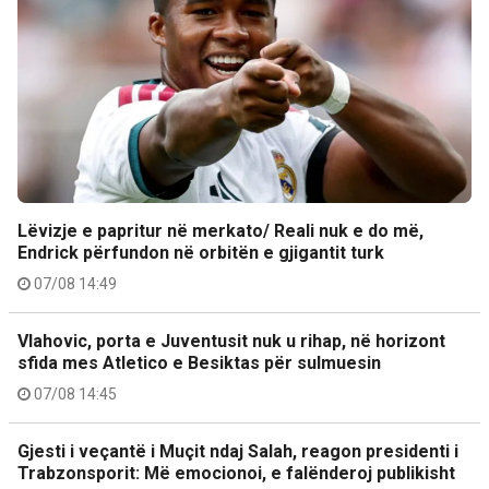
Lëvizje e papritur në merkato/ Reali nuk e do më,
Endrick përfundon në orbitën e gjigantit turk
07/08 14:49
Vlahovic, porta e Juventusit nuk u rihap, në horizont
sfida mes Atletico e Besiktas për sulmuesin
07/08 14:45
Gjesti i veçantë i Muçit ndaj Salah, reagon presidenti i
Trabzonsporit: Më emocionoi, e falënderoj publikisht