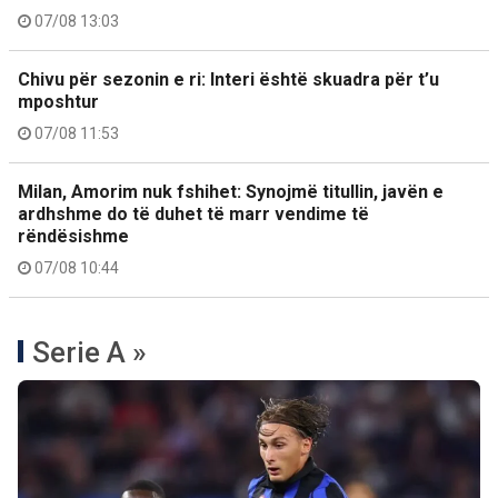
07/08 13:03
Chivu për sezonin e ri: Interi është skuadra për t’u
mposhtur
07/08 11:53
Milan, Amorim nuk fshihet: Synojmë titullin, javën e
ardhshme do të duhet të marr vendime të
rëndësishme
07/08 10:44
Serie A »