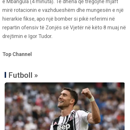
e Mbangula (4 minuta). Të dhëna që tregojnë mjaft
mirë rotacionin e vazhdueshëm dhe mungesën e një
hierarkie fikse, apo një bomber si pikë referimi në
repartin ofensiv të Zonjës së Vjetër në këto 8 muaj në
drejtimin e Igor Tudor.
Top Channel
Futboll »