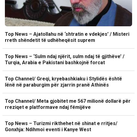
Top News – Ajatollahu në ‘shtratin e vdekjes’ / Misteri
rreth shëndetit të udhëheqësit suprem
Top News – ‘Sulm ndaj njërit, sulm ndaj të gjithëve’ /
Turqia, Arabia e Pakistani bashkojnë forcat
Top Channel/ Greqi, kryebashkiaku i Stylidës është
lënë në paraburgim për zjarrin pranë Athinës
Top Channel/ Meta gjobitet me 567 milionë dollarë për
rreziqet e platformave ndaj fëmijëve
Top News – Turizmi rikthehet në shinat e rritjes/
Gonxhja: Ndihmoi eventi i Kanye West