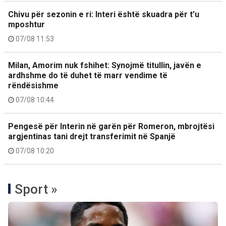
Chivu për sezonin e ri: Interi është skuadra për t’u
mposhtur
07/08 11:53
Milan, Amorim nuk fshihet: Synojmë titullin, javën e
ardhshme do të duhet të marr vendime të
rëndësishme
07/08 10:44
Pengesë për Interin në garën për Romeron, mbrojtësi
argjentinas tani drejt transferimit në Spanjë
07/08 10:20
Sport »