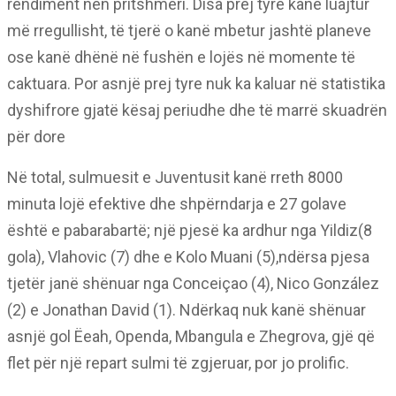
rendiment nën pritshmëri. Disa prej tyre kanë luajtur
më rregullisht, të tjerë o kanë mbetur jashtë planeve
ose kanë dhënë në fushën e lojës në momente të
caktuara. Por asnjë prej tyre nuk ka kaluar në statistika
dyshifrore gjatë kësaj periudhe dhe të marrë skuadrën
për dore
Në total, sulmuesit e Juventusit kanë rreth 8000
minuta lojë efektive dhe shpërndarja e 27 golave
është e pabarabartë; një pjesë ka ardhur nga Yildiz(8
gola), Vlahovic (7) dhe e Kolo Muani (5),ndërsa pjesa
tjetër janë shënuar nga Conceiçao (4), Nico González
(2) e Jonathan David (1). Ndërkaq nuk kanë shënuar
asnjë gol Ëeah, Openda, Mbangula e Zhegrova, gjë që
flet për një repart sulmi të zgjeruar, por jo prolific.