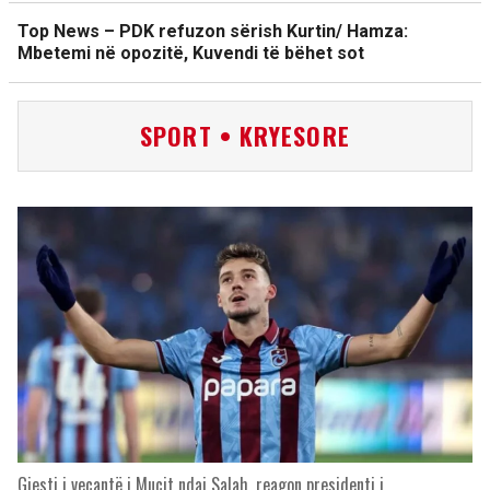
Top News – PDK refuzon sërish Kurtin/ Hamza:
Mbetemi në opozitë, Kuvendi të bëhet sot
SPORT • KRYESORE
Gjesti i veçantë i Muçit ndaj Salah, reagon presidenti i