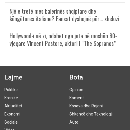
Një e tretë mes balerinës shqiptare dhe
këngëtares italiane? Fansat dyshojnë për… xhelozi
Hollywood-i në zi, ndahet nga jeta në moshën 80-
vjeçare Vincent Pastore, aktori i “The Sopranos”
Lajme
Bota
Politikë
Opinion
Kronikë
Koment
Aktualitet
Kosova dhe Rajoni
Ekonomi
Shkencë dhe Teknologji
Sociale
Auto