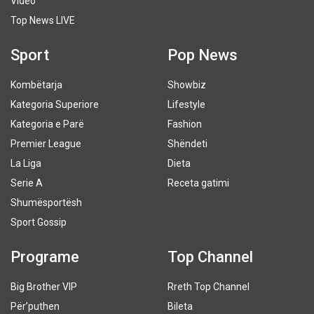
Video
Top News LIVE
Sport
Pop News
Kombëtarja
Showbiz
Kategoria Superiore
Lifestyle
Kategoria e Parë
Fashion
Premier League
Shëndeti
La Liga
Dieta
Serie A
Receta gatimi
Shumësportësh
Sport Gossip
Programe
Top Channel
Big Brother VIP
Rreth Top Channel
Për’puthen
Bileta