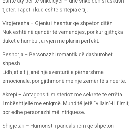
Është aty për të shkëlqyer – dhe shkëlqen si askush
tjetër. Tapeti i kuq është shtëpia e tij.
Virgjëresha – Gjeniu i heshtur që shpëton ditën
Nuk është në qendër të vëmendjes, por kur gjithçka
duket e humbur, ai vjen me planin perfekt.
Peshorja – Personazhi romantik që dashurohet
shpesh
Lidhjet e tij janë një aventurë e përhershme
emocionale, por gjithmonë me një zemër të sinqertë.
Akrepi – Antagonsiti misterioz me sekrete të errëta
I mbështjellë me enigmë. Mund të jetë “villain”-i i filmit,
por edhe personazhi më intriguese.
Shigjetari – Humoristi i pandalshëm që shpëton