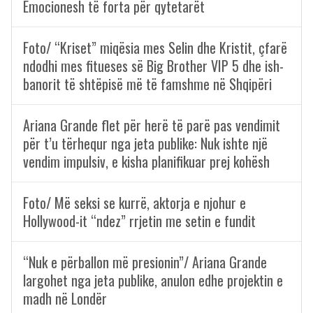
Emocionesh të forta për qytetarët
Foto/ “Kriset” miqësia mes Selin dhe Kristit, çfarë
ndodhi mes fitueses së Big Brother VIP 5 dhe ish-
banorit të shtëpisë më të famshme në Shqipëri
Ariana Grande flet për herë të parë pas vendimit
për t’u tërhequr nga jeta publike: Nuk ishte një
vendim impulsiv, e kisha planifikuar prej kohësh
Foto/ Më seksi se kurrë, aktorja e njohur e
Hollywood-it “ndez” rrjetin me setin e fundit
“Nuk e përballon më presionin”/ Ariana Grande
largohet nga jeta publike, anulon edhe projektin e
madh në Londër