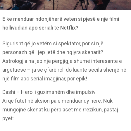
E ke menduar ndonjëherë veten si pjesë e një filmi
hollivudian apo seriali të Netflix?
Sigurisht që jo vetëm si spektator, por si një
personazh që i jep jetë dhe ngjyra skenarit?
Astrologjia na jep një përgjigje shumë interesante e
argëtuese – ja se çfarë roli do luante secila shenjë në
një film apo serial imagjinar, por epik!
Dashi – Heroi i guximshëm dhe impulsiv
Ai që futet në aksion pa e menduar dy herë. Nuk
mungojnë skenat ku përplaset me rrezikun, pastaj
pyet: