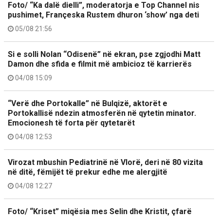
Foto/ “Ka dalë dielli”, moderatorja e Top Channel nis
pushimet, Françeska Rustem dhuron ‘show’ nga deti
05/08 21:56
Si e solli Nolan “Odisenë” në ekran, pse zgjodhi Matt
Damon dhe sfida e filmit më ambicioz të karrierës
04/08 15:09
“Verë dhe Portokalle” në Bulqizë, aktorët e
Portokallisë ndezin atmosferën në qytetin minator.
Emocionesh të forta për qytetarët
04/08 12:53
Virozat mbushin Pediatrinë në Vlorë, deri në 80 vizita
në ditë, fëmijët të prekur edhe me alergjitë
04/08 12:27
Foto/ “Kriset” miqësia mes Selin dhe Kristit, çfarë