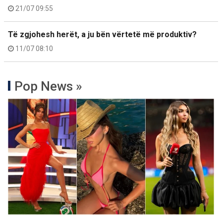
21/07 09:55
Të zgjohesh herët, a ju bën vërtetë më produktiv?
11/07 08:10
Pop News »