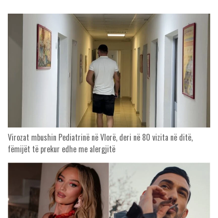
Virozat mbushin Pediatrinë në Vlorë, deri në 80 vizita në ditë,
fëmijët të prekur edhe me alergjitë