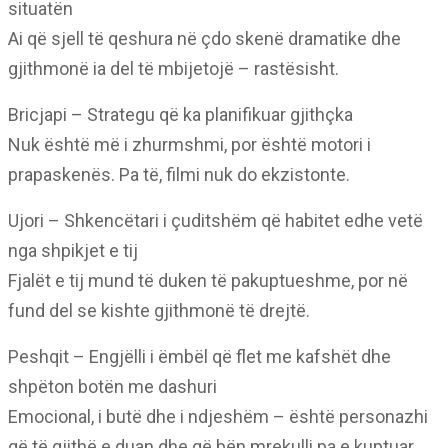
situatën
Ai që sjell të qeshura në çdo skenë dramatike dhe
gjithmonë ia del të mbijetojë – rastësisht.
Bricjapi – Strategu që ka planifikuar gjithçka
Nuk është më i zhurmshmi, por është motori i
prapaskenës. Pa të, filmi nuk do ekzistonte.
Ujori – Shkencëtari i çuditshëm që habitet edhe vetë
nga shpikjet e tij
Fjalët e tij mund të duken të pakuptueshme, por në
fund del se kishte gjithmonë të drejtë.
Peshqit – Engjëlli i ëmbël që flet me kafshët dhe
shpëton botën me dashuri
Emocional, i butë dhe i ndjeshëm – është personazhi
që të gjithë e duan dhe që bën mrekulli pa e kuptuar.