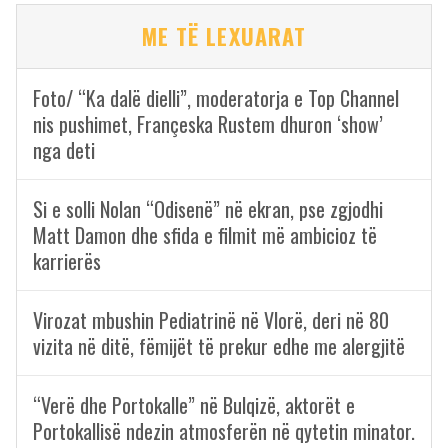
ME TË LEXUARAT
Foto/ “Ka dalë dielli”, moderatorja e Top Channel
nis pushimet, Françeska Rustem dhuron ‘show’
nga deti
Si e solli Nolan “Odisenë” në ekran, pse zgjodhi
Matt Damon dhe sfida e filmit më ambicioz të
karrierës
Virozat mbushin Pediatrinë në Vlorë, deri në 80
vizita në ditë, fëmijët të prekur edhe me alergjitë
“Verë dhe Portokalle” në Bulqizë, aktorët e
Portokallisë ndezin atmosferën në qytetin minator.