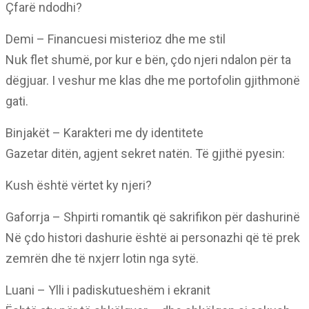
Çfarë ndodhi?
Demi – Financuesi misterioz dhe me stil
Nuk flet shumë, por kur e bën, çdo njeri ndalon për ta
dëgjuar. I veshur me klas dhe me portofolin gjithmonë
gati.
Binjakët – Karakteri me dy identitete
Gazetar ditën, agjent sekret natën. Të gjithë pyesin:
Kush është vërtet ky njeri?
Gaforrja – Shpirti romantik që sakrifikon për dashurinë
Në çdo histori dashurie është ai personazhi që të prek
zemrën dhe të nxjerr lotin nga sytë.
Luani – Ylli i padiskutueshëm i ekranit