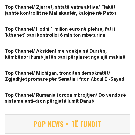
Top Channel/ Zjarret, shtatë vatra aktive/ Flakët
jashtë kontrollit në Mallakastër, kalojnë në Patos
Top Channel/ Hodhi 1 milion euro në plehra, fati i
‘kthehet’ pasi kontrolloi 6 mln ton mbeturina
Top Channel/ Aksident me vdekje në Durrës,
këmbësori humb jetën pasi përplaset nga një makinë
Top Channel/ Michigan, tronditen demokratët/
Zgjedhjet promare për Senatin i fiton Abdul El-Sayed
Top Channel/ Rumania forcon mbrojtjen/ Do vendosë
sisteme anti-dron përgjatë lumit Danub
POP NEWS • TË FUNDIT