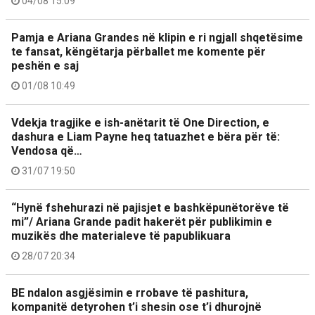
04/08 15:09
Pamja e Ariana Grandes në klipin e ri ngjall shqetësime
te fansat, këngëtarja përballet me komente për
peshën e saj
01/08 10:49
Vdekja tragjike e ish-anëtarit të One Direction, e
dashura e Liam Payne heq tatuazhet e bëra për të:
Vendosa që…
31/07 19:50
“Hynë fshehurazi në pajisjet e bashkëpunëtorëve të
mi”/ Ariana Grande padit hakerët për publikimin e
muzikës dhe materialeve të papublikuara
28/07 20:34
BE ndalon asgjësimin e rrobave të pashitura,
kompanitë detyrohen t’i shesin ose t’i dhurojnë