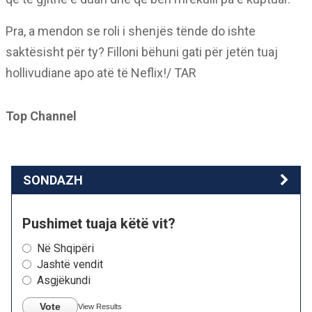
Pra, a mendon se roli i shenjës tënde do ishte
saktësisht për ty? Filloni bëhuni gati për jetën tuaj
hollivudiane apo atë të Neflix!/ TAR
Top Channel
SONDAZH
Pushimet tuaja këtë vit?
Në Shqipëri
Jashtë vendit
Asgjëkundi
Vote
View Results