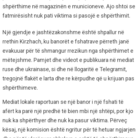
shpërthime në magazinën e municioneve. Ajo shtoi se
fatmirësisht nuk pati viktima si pasojë e shpërthimit.
Një gjendje e jashtëzakonshme është shpallur në
rrethin Kirzhach, ku banorët e fshatrave përreth janë
evakuuar për të shmangur rrezikun nga shpërthimet e
mëtejshme. Pamjet dhe videot e publikuara në mediat
ruse dhe ukrainase, si dhe në llogaritë e Telegramit,
tregojnë flakët e larta dhe re kërpudhe që u krijuan pas
shpërthimeve.
Mediat lokale raportuan se një banor i një fshati të
afërt ka parë një predhë të bien mbi një shtëpi, por kjo
nuk ka shpërthyer dhe nuk ka pasur viktima. Përveç
kësaj, një komision është ngritur për të hetuar ngjarjen