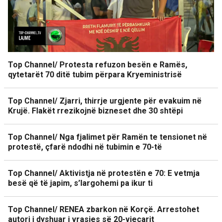
Top Channel/ Protesta refuzon besën e Ramës,
qytetarët 70 ditë tubim përpara Kryeministrisë
Top Channel/ Zjarri, thirrje urgjente për evakuim në
Krujë. Flakët rrezikojnë bizneset dhe 30 shtëpi
Top Channel/ Nga fjalimet për Ramën te tensionet në
protestë, çfarë ndodhi në tubimin e 70-të
Top Channel/ Aktivistja në protestën e 70: E vetmja
besë që të japim, s’largohemi pa ikur ti
Top Channel/ RENEA zbarkon në Korçë. Arrestohet
autori i dyshuar i vrasjes së 20-vjeçarit