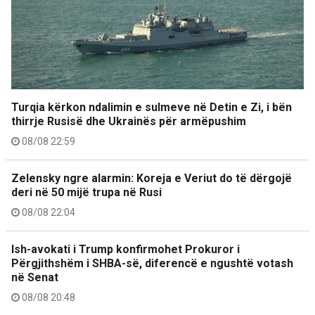
Turqia kërkon ndalimin e sulmeve në Detin e Zi, i bën
thirrje Rusisë dhe Ukrainës për armëpushim
08/08 22:59
Zelensky ngre alarmin: Koreja e Veriut do të dërgojë
deri në 50 mijë trupa në Rusi
08/08 22:04
Ish-avokati i Trump konfirmohet Prokuror i
Përgjithshëm i SHBA-së, diferencë e ngushtë votash
në Senat
08/08 20:48