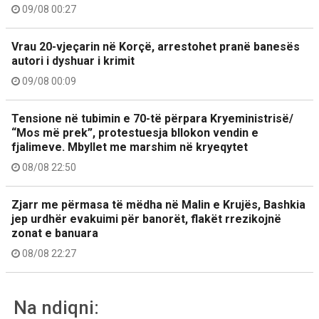
09/08 00:27
Vrau 20-vjeçarin në Korçë, arrestohet pranë banesës
autori i dyshuar i krimit
09/08 00:09
Tensione në tubimin e 70-të përpara Kryeministrisë/
“Mos më prek”, protestuesja bllokon vendin e
fjalimeve. Mbyllet me marshim në kryeqytet
08/08 22:50
Zjarr me përmasa të mëdha në Malin e Krujës, Bashkia
jep urdhër evakuimi për banorët, flakët rrezikojnë
zonat e banuara
08/08 22:27
Na ndiqni: