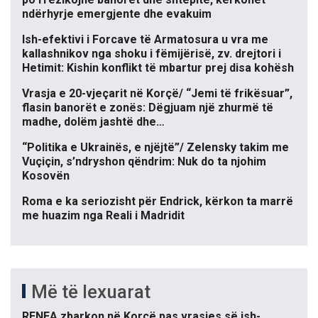
ndërhyrje emergjente dhe evakuim
Ish-efektivi i Forcave të Armatosura u vra me
kallashnikov nga shoku i fëmijërisë, zv. drejtori i
Hetimit: Kishin konflikt të mbartur prej disa kohësh
Vrasja e 20-vjeçarit në Korçë/ “Jemi të frikësuar”,
flasin banorët e zonës: Dëgjuam një zhurmë të
madhe, dolëm jashtë dhe…
“Politika e Ukrainës, e njëjtë”/ Zelensky takim me
Vuçiçin, s’ndryshon qëndrim: Nuk do ta njohim
Kosovën
Roma e ka seriozisht për Endrick, kërkon ta marrë
me huazim nga Reali i Madridit
Më të lexuarat
RENEA zbarkon në Korçë pas vrasjes së ish-