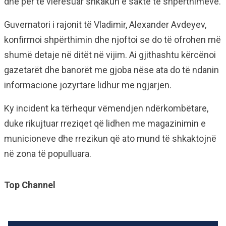
dhe për të vlerësuar shkakun e saktë të shpërthimeve.
Guvernatori i rajonit të Vladimir, Alexander Avdeyev,
konfirmoi shpërthimin dhe njoftoi se do të ofrohen më
shumë detaje në ditët në vijim. Ai gjithashtu kërcënoi
gazetarët dhe banorët me gjoba nëse ata do të ndanin
informacione jozyrtare lidhur me ngjarjen.
Ky incident ka tërhequr vëmendjen ndërkombëtare,
duke rikujtuar rreziqet që lidhen me magazinimin e
municioneve dhe rrezikun që ato mund të shkaktojnë
në zona të populluara.
Top Channel