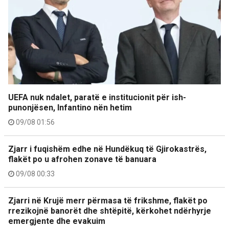
UEFA nuk ndalet, paratë e institucionit për ish-
punonjësen, Infantino nën hetim
09/08 01:56
Zjarr i fuqishëm edhe në Hundëkuq të Gjirokastrës,
flakët po u afrohen zonave të banuara
09/08 00:33
Zjarri në Krujë merr përmasa të frikshme, flakët po
rrezikojnë banorët dhe shtëpitë, kërkohet ndërhyrje
emergjente dhe evakuim