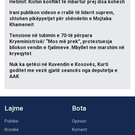
Hetimit: Kishin konflikt të mbartur prej disa kohësh
Irani publikon videon e rrallë të liderit suprem,
shtohen pikëpyetjet për shëndetin e Mojtaba
Khameneit
Tensione në tubimin e 70-të përpara
Kryeministrisë/ “Mos më prek”, protestuesja
bllokon vendin e fjalimeve. Mbyllet me marshim në
kryeqytet
Nuk ka qetësi në Kuvendin e Kosovës, Kurti
goditet me vezë gjatë seancës nga deputetja e
AAK
Lajme
Bota
Politikë
Opinion
Kronikë
Koment