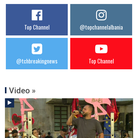
Top Channel
@topchannelalbania
@tchbreakingnews
Top Channel
Video »