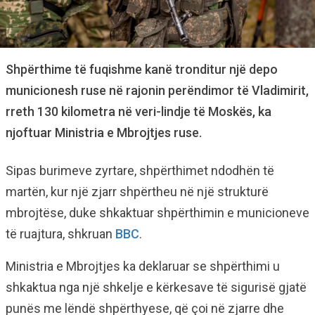
Shpërthime të fuqishme kanë tronditur një depo
municionesh ruse në rajonin perëndimor të Vladimirit,
rreth 130 kilometra në veri-lindje të Moskës, ka
njoftuar Ministria e Mbrojtjes ruse.
Sipas burimeve zyrtare, shpërthimet ndodhën të
martën, kur një zjarr shpërtheu në një strukturë
mbrojtëse, duke shkaktuar shpërthimin e municioneve
të ruajtura, shkruan
BBC
.
Ministria e Mbrojtjes ka deklaruar se shpërthimi u
shkaktua nga një shkelje e kërkesave të sigurisë gjatë
punës me lëndë shpërthyese, që çoi në zjarre dhe