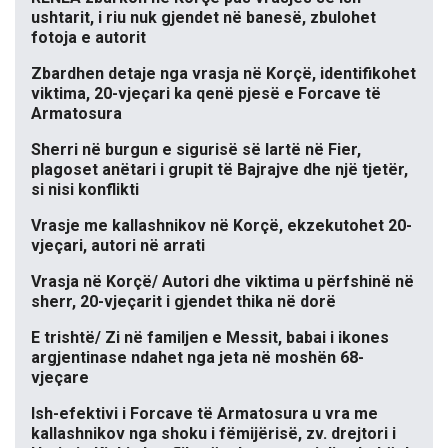
ushtarit, i riu nuk gjendet në banesë, zbulohet
fotoja e autorit
Zbardhen detaje nga vrasja në Korçë, identifikohet
viktima, 20-vjeçari ka qenë pjesë e Forcave të
Armatosura
Sherri në burgun e sigurisë së lartë në Fier,
plagoset anëtari i grupit të Bajrajve dhe një tjetër,
si nisi konflikti
Vrasje me kallashnikov në Korçë, ekzekutohet 20-
vjeçari, autori në arrati
Vrasja në Korçë/ Autori dhe viktima u përfshinë në
sherr, 20-vjeçarit i gjendet thika në dorë
E trishtë/ Zi në familjen e Messit, babai i ikones
argjentinase ndahet nga jeta në moshën 68-
vjeçare
Ish-efektivi i Forcave të Armatosura u vra me
kallashnikov nga shoku i fëmijërisë, zv. drejtori i