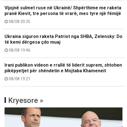
Vijojnë sulmet ruse në Ukrainë/ Shpërthime me raketa
pranë Kievit, tre persona të vrarë, mes tyre një fëmijë
08/08 20:35
Ukraina siguron raketa Patriot nga SHBA, Zelensky: Do
të kemi dërgesa çdo muaj
08/08 19:46
Irani publikon videon e rrallë të liderit suprem, shtohen
pikëpyetjet për shëndetin e Mojtaba Khameneit
08/08 19:21
Kryesore »