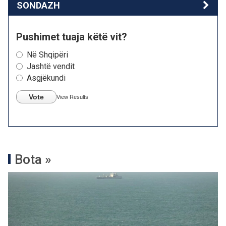
SONDAZH
Pushimet tuaja këtë vit?
Në Shqipëri
Jashtë vendit
Asgjëkundi
Vote
View Results
Bota »