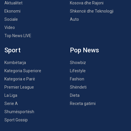
Aktualitet
Kosova dhe Rajoni
Ekonomi
Shkencë dhe Teknologji
Sociale
Auto
Video
Top News LIVE
Sport
Pop News
Kombëtarja
Showbiz
Kategoria Superiore
Lifestyle
Kategoria e Parë
Fashion
Premier League
Shëndeti
La Liga
Dieta
Serie A
Receta gatimi
Shumësportësh
Sport Gossip