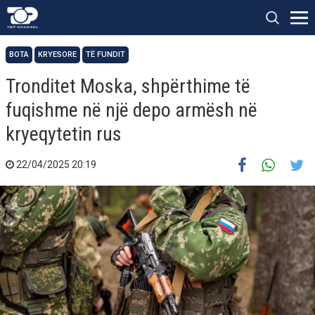
BOTA
KRYESORE
TË FUNDIT
Tronditet Moska, shpërthime të
fuqishme në një depo armësh në
kryeqytetin rus
22/04/2025 20:19