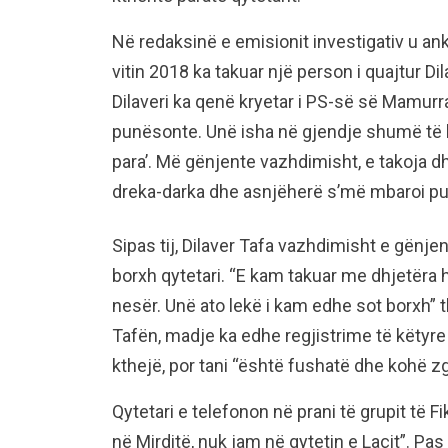
Në redaksinë e emisionit investigativ u anku
vitin 2018 ka takuar një person i quajtur Dila
Dilaveri ka qenë kryetar i PS-së së Mamurra
punësonte. Unë isha në gjendje shumë të
para’. Më gënjente vazhdimisht, e takoja d
dreka-darka dhe asnjëherë s’më mbaroi pun
Sipas tij, Dilaver Tafa vazhdimisht e gënjen
borxh qytetari. “E kam takuar me dhjetëra h
nesër. Unë ato lekë i kam edhe sot borxh” t
Tafën, madje ka edhe regjistrime të këtyre 
kthejë, por tani “është fushatë dhe kohë zg
Qytetari e telefonon në prani të grupit të F
në Mirditë, nuk jam në qytetin e Laçit”. Pa