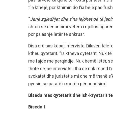
t’ia kthejë, por kthimin do t’ia bëjë pas fu
“
Janë zgjedhjet dhe s’na lejohet që të ja
shton se denoncimi vetëm i njollos figurën 
por pa asnjë letër të shkruar.
Disa orë pas kësaj interviste, Dilaveri tele
ktheu qytetarit. “Ia ktheva qytetarit. Nuk t
me fajde me përqindje. Nuk bëmë letër, se n
thotë se, në intervistë i tha se nuk mund t’
avokatët dhe juristët e mi dhe më thanë s’
pyesin se paratë u morën për punësim!
Biseda mes qytetarit dhe ish-kryetarit t
Biseda 1