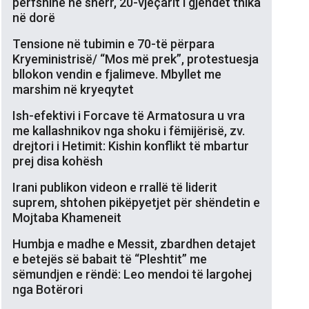
përfshinë në sherr, 20-vjeçarit i gjendet thika
në dorë
Tensione në tubimin e 70-të përpara
Kryeministrisë/ “Mos më prek”, protestuesja
bllokon vendin e fjalimeve. Mbyllet me
marshim në kryeqytet
Ish-efektivi i Forcave të Armatosura u vra
me kallashnikov nga shoku i fëmijërisë, zv.
drejtori i Hetimit: Kishin konflikt të mbartur
prej disa kohësh
Irani publikon videon e rrallë të liderit
suprem, shtohen pikëpyetjet për shëndetin e
Mojtaba Khameneit
Humbja e madhe e Messit, zbardhen detajet
e betejës së babait të “Pleshtit” me
sëmundjen e rëndë: Leo mendoi të largohej
nga Botërori