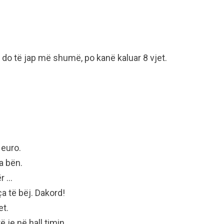
do të jap më shumë, po kanë kaluar 8 vjet.
 euro.
 a bën.
ër …
ça të bëj. Dakord!
et.
 je në hall timin.