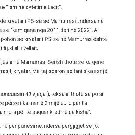
 se “jam në qytetin e Laçit”.
de kryetar i PS-së së Mamurrasit, ndërsa në
ë se “kam qenë nga 2011 deri në 2022”. Ai
a pohon se kryetar i PS-së në Mamurras është
j, djali i vëllait.
e Njësia në Mamurras. Sërish thotë se ka qenë
it, kryetar. Më tej sqaron se tani s’ka asnjë
noncuesin 49 vjeçar), teksa ai thotë se po si
e përse i ka marrë 2 mijë euro për t’a
a mora për të paguar kredinë që kisha”.
edhe për punësime, ndërsa përgjigjet se jo,
’ka punë. Shton se paratë ia ka marrë dhe do