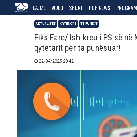
LAJME
VIDEO
SPORT
POP NEWS
PROGRAM
AKTUALITET
KRYESORE
TË FUNDIT
Fiks Fare/ Ish-kreu i PS-së në
qytetarit për ta punësuar!
22/04/2025 20:42