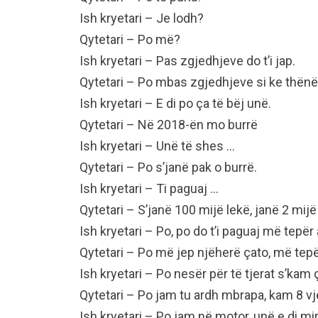
Ish kryetari – Je lodh?
Qytetari – Po më?
Ish kryetari – Pas zgjedhjeve do t’i jap.
Qytetari – Po mbas zgjedhjeve si ke thënë 
Ish kryetari – E di po ça të bëj unë.
Qytetari – Në 2018-ën mo burrë
Ish kryetari – Unë të shes …
Qytetari – Po s’janë pak o burrë.
Ish kryetari – Ti paguaj …
Qytetari – S’janë 100 mijë lekë, janë 2 mijë
Ish kryetari – Po, po do t’i paguaj më tepër
Qytetari – Po më jep njëherë çato, më tep
Ish kryetari – Po nesër për të tjerat s’kam 
Qytetari – Po jam tu ardh mbrapa, kam 8 vj
Ish kryetari – Po jam në motor, unë e di mirë