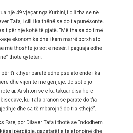
a një 49 vjeçar nga Kurbini, i cili tha se në
ver Tafa, i cili i ka thënë se do t’a punësonte.
sit për një kohë të gjatë. “Më tha se do t’më
 keqe ekonomike dhe i kam marrë borxh ato
he më thoshte jo sot e nesër. I paguaja edhe
ë” thotë qytetari.
 për t’i kthyer paratë edhe pse ato ende i ka
erë dhe vijon të më gënjejë. Jo sot e jo
hotë ai. Ai shton se e ka takuar disa herë
bisedave, ku Tafa pranon se paratë do t’ia
jedhje dhe sa të mbarojnë do t’ia kthejë”.
iks Fare, por Dilaver Tafa i thotë se “ndodhem
s kësaj përgjigje, gazetarët e telefonojnë dhe