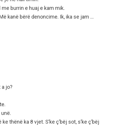
l me burrin e huaj e kam mik.
. Më kanë bërë denoncime. Ik, ika se jam …
t a jo?
te.
 unë.
e thënë ka 8 vjet. S’ke ç’bëj sot, s’ke ç’bëj