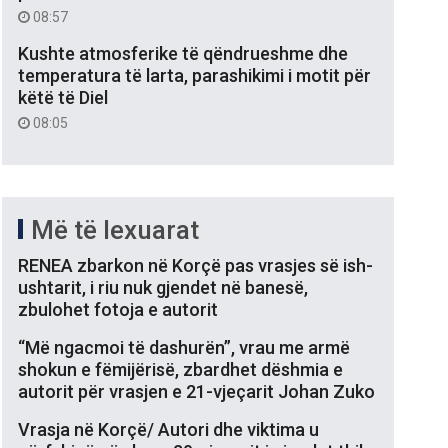
08:57
Kushte atmosferike të qëndrueshme dhe
temperatura të larta, parashikimi i motit për
këtë të Diel
08:05
Më të lexuarat
RENEA zbarkon në Korçë pas vrasjes së ish-
ushtarit, i riu nuk gjendet në banesë,
zbulohet fotoja e autorit
“Më ngacmoi të dashurën”, vrau me armë
shokun e fëmijërisë, zbardhet dëshmia e
autorit për vrasjen e 21-vjeçarit Johan Zuko
Vrasja në Korçë/ Autori dhe viktima u