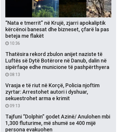
“Nata e tmerrit” në Krujë, zjarri apokaliptik
kërcënoi banesat dhe bizneset, çfarë la pas
beteja me flakët
10:36
Thatësira rekord zbulon anijet naziste të
Luftës së Dytë Botërore në Danub, dalin në
sipërfaqe edhe municione të pashpërthyera
08:13
Vrasja e të riut në Korçë, Policia njoftim
zyrtar: Arrestohet autori i dyshuar,
sekuestrohet arma e krimit
09:13
Tajfuni “Dolphin” godet Azinë/ Anulohen mbi
1,300 fluturime, më shumë se 400 mijë
persona evakuohen