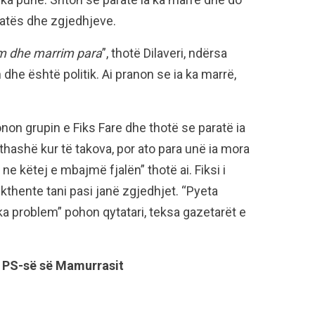
shatës dhe zgjedhjeve.
pim dhe marrim para
”, thotë Dilaveri, ndërsa
dhe është politik. Ai pranon se ia ka marrë,
fonon grupin e Fiks Fare dhe thotë se paratë ia
ë thashë kur të takova, por ato para unë ia mora
e këtej e mbajmë fjalën” thotë ai. Fiksi i
i kthente tani pasi janë zgjedhjet. “Pyeta
ka problem” pohon qytatari, teksa gazetarët e
ë PS-së së Mamurrasit