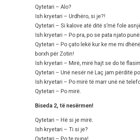
Qytetari – Alo?
Ish kryetari – Urdhëro, si je?!
Qytetari – Si kalove atë ditë s’më fole asnj
Ish kryetari – Po pra, po se pata njato punë
Qytetari – Po çato lekë kur ke me mi dhënë 
borxh për Zotin!
Ish kryetari – Mirë, mirë hajt se do të flas
Qytetari – Unë nesër në Laç jam përditë p
Ish kryetari – Po mirë të marr unë në tele
Qytetari – Po mirë.
Biseda 2, të nesërmen!
Qytetari – Hë si je mirë.
Ish kryetari – Ti si je?
Qytetari – Po te puna!