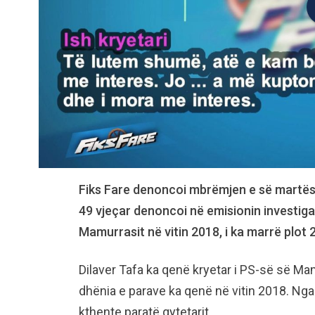
Fiks Fare denoncoi mbrëmjen e së martës n
49 vjeçar denoncoi në emisionin investiga
Mamurrasit në vitin 2018, i ka marrë plot 
Dilaver Tafa ka qenë kryetar i PS-së së Mam
dhënia e parave ka qenë në vitin 2018. Nga ky
kthente paratë qytetarit.