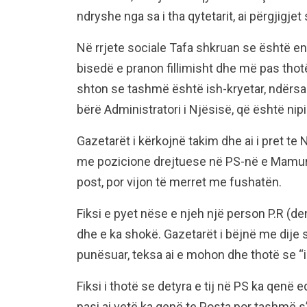
ndryshe nga sa i tha qytetarit, ai përgjigjet
Në rrjete sociale Tafa shkruan se është en
bisedë e pranon fillimisht dhe më pas thot
shton se tashmë është ish-kryetar, ndërs
bërë Administratori i Njësisë, që është nipi i ti
Gazetarët i kërkojnë takim dhe ai i pret t
me pozicione drejtuese në PS-në e Mamurras
post, por vijon të merret me fushatën.
Fiksi e pyet nëse e njeh një person P.R (de
dhe e ka shokë. Gazetarët i bëjnë me dije s
punësuar, teksa ai e mohon dhe thotë se “i
Fiksi i thotë se detyra e tij në PS ka qenë 
pasi ai vetë ka qenë te Posta por tashmë s