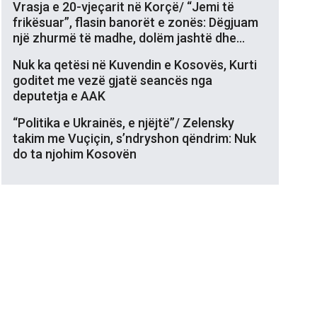
Vrasja e 20-vjeçarit në Korçë/ “Jemi të
frikësuar”, flasin banorët e zonës: Dëgjuam
një zhurmë të madhe, dolëm jashtë dhe…
Nuk ka qetësi në Kuvendin e Kosovës, Kurti
goditet me vezë gjatë seancës nga
deputetja e AAK
“Politika e Ukrainës, e njëjtë”/ Zelensky
takim me Vuçiçin, s’ndryshon qëndrim: Nuk
do ta njohim Kosovën