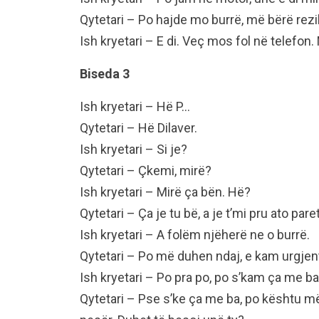
Qytetari – Po hajde mo burrë, më bërë rezi
Ish kryetari – E di. Veç mos fol në telefon
Biseda 3
Ish kryetari – Hë P…
Qytetari – Hë Dilaver.
Ish kryetari – Si je?
Qytetari – Çkemi, mirë?
Ish kryetari – Mirë ça bën. Hë?
Qytetari – Ça je tu bë, a je t’mi pru ato pare
Ish kryetari – A folëm njëherë ne o burrë.
Qytetari – Po më duhen ndaj, e kam urgjen
Ish kryetari – Po pra po, po s’kam ça me ba
Qytetari – Pse s’ke ça me ba, po kështu më k