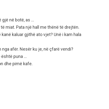
ë gjë në botë, as …
 të miat. Pata një hall me thënë të drejtën.
kanë kaluar gjithë ato vjet? Unë i kam hala
im nga afër. Nesër ku je, në çfarë vendi?
o është puna …
fon dhe pimë kafe.