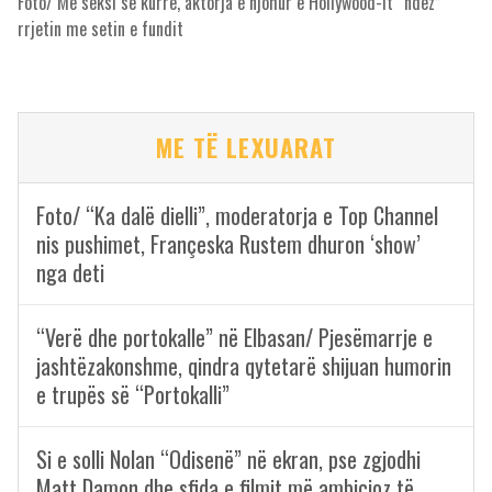
Foto/ Më seksi se kurrë, aktorja e njohur e Hollywood-it “ndez”
rrjetin me setin e fundit
ME TË LEXUARAT
Foto/ “Ka dalë dielli”, moderatorja e Top Channel
nis pushimet, Françeska Rustem dhuron ‘show’
nga deti
“Verë dhe portokalle” në Elbasan/ Pjesëmarrje e
jashtëzakonshme, qindra qytetarë shijuan humorin
e trupës së “Portokalli”
Si e solli Nolan “Odisenë” në ekran, pse zgjodhi
Matt Damon dhe sfida e filmit më ambicioz të