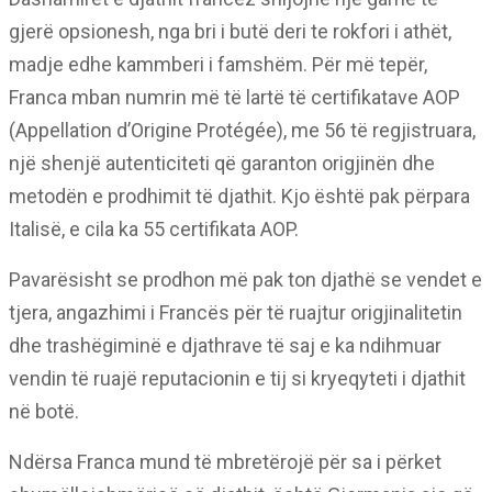
gjerë opsionesh, nga bri i butë deri te rokfori i athët,
madje edhe kammberi i famshëm. Për më tepër,
Franca mban numrin më të lartë të certifikatave AOP
(Appellation d’Origine Protégée), me 56 të regjistruara,
një shenjë autenticiteti që garanton origjinën dhe
metodën e prodhimit të djathit. Kjo është pak përpara
Italisë, e cila ka 55 certifikata AOP.
Pavarësisht se prodhon më pak ton djathë se vendet e
tjera, angazhimi i Francës për të ruajtur origjinalitetin
dhe trashëgiminë e djathrave të saj e ka ndihmuar
vendin të ruajë reputacionin e tij si kryeqyteti i djathit
në botë.
Ndërsa Franca mund të mbretërojë për sa i përket