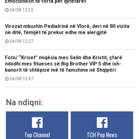
Emocionesh të forta për qytetarët
04/08 12:53
Virozat mbushin Pediatrinë në Vlorë, deri në 80 vizita
në ditë, fëmijët të prekur edhe me alergjitë
04/08 12:27
Foto/ “Kriset” miqësia mes Selin dhe Kristit, çfarë
ndodhi mes fitueses së Big Brother VIP 5 dhe ish-
banorit të shtëpisë më të famshme në Shqipëri
04/08 10:47
Na ndiqni:
Top Channel
TCH Pop News