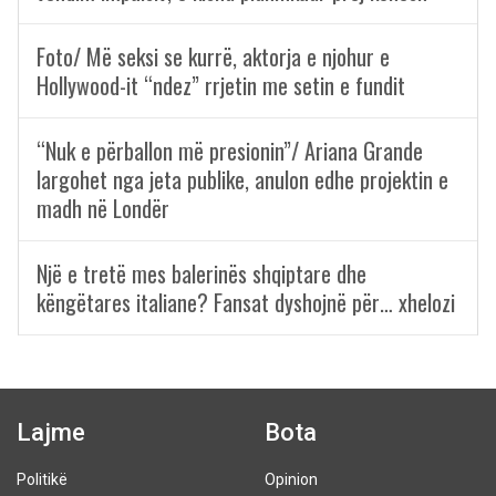
Foto/ Më seksi se kurrë, aktorja e njohur e
Hollywood-it “ndez” rrjetin me setin e fundit
“Nuk e përballon më presionin”/ Ariana Grande
largohet nga jeta publike, anulon edhe projektin e
madh në Londër
Një e tretë mes balerinës shqiptare dhe
këngëtares italiane? Fansat dyshojnë për… xhelozi
Lajme
Bota
Politikë
Opinion