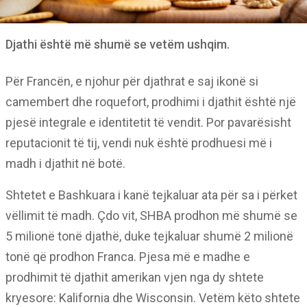
Djathi është më shumë se vetëm ushqim.
Për Francën, e njohur për djathrat e saj ikonë si
camembert dhe roquefort, prodhimi i djathit është një
pjesë integrale e identitetit të vendit. Por pavarësisht
reputacionit të tij, vendi nuk është prodhuesi më i
madh i djathit në botë.
Shtetet e Bashkuara i kanë tejkaluar ata për sa i përket
vëllimit të madh. Çdo vit, SHBA prodhon më shumë se
5 milionë tonë djathë, duke tejkaluar shumë 2 milionë
tonë që prodhon Franca. Pjesa më e madhe e
prodhimit të djathit amerikan vjen nga dy shtete
kryesore: Kalifornia dhe Wisconsin. Vetëm këto shtete