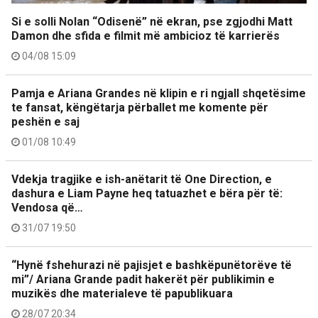
Si e solli Nolan “Odisenë” në ekran, pse zgjodhi Matt
Damon dhe sfida e filmit më ambicioz të karrierës
04/08 15:09
Pamja e Ariana Grandes në klipin e ri ngjall shqetësime
te fansat, këngëtarja përballet me komente për
peshën e saj
01/08 10:49
Vdekja tragjike e ish-anëtarit të One Direction, e
dashura e Liam Payne heq tatuazhet e bëra për të:
Vendosa që…
31/07 19:50
“Hynë fshehurazi në pajisjet e bashkëpunëtorëve të
mi”/ Ariana Grande padit hakerët për publikimin e
muzikës dhe materialeve të papublikuara
28/07 20:34