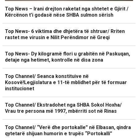
Top News – Irani drejton raketat nga shtetet e Gjirit /
Kërcënon t’i godasë nëse SHBA sulmon sërish
Top News- 6 viktima dhe dhjetëra të shtruar/ Rriten
rastet me virusin e Nilit Perëndimor në Greqi
Top News- Dy kilogramë flori u grabitën në Paskuqan,
detaje nga hetimet, kontrolle në disa zona
Top Channel/ Seanca konstituive në
Kosovë!Legjislatura e 11-të mblidhet për të formuar
institucionet
Top Channel/ Ekstradohet nga SHBA Sokol Hoxha/
Vrau tre persona më 1997, mbërriti sot në Rinas
Top Channel/ “Verë dhe portokalle” në Elbasan, qindra
qytetarë shijuan humorin e trupës “Portokalli”