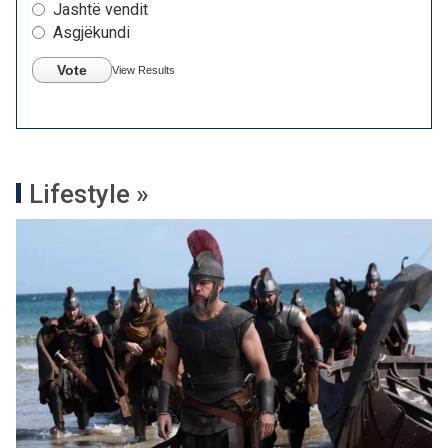
Jashtë vendit
Asgjëkundi
Vote
View Results
Lifestyle »