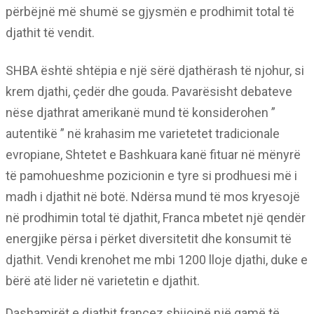
përbëjnë më shumë se gjysmën e prodhimit total të
djathit të vendit.
SHBA është shtëpia e një sërë djathërash të njohur, si
krem djathi, çedër dhe gouda. Pavarësisht debateve
nëse djathrat amerikanë mund të konsiderohen ”
autentikë ” në krahasim me varietetet tradicionale
evropiane, Shtetet e Bashkuara kanë fituar në mënyrë
të pamohueshme pozicionin e tyre si prodhuesi më i
madh i djathit në botë. Ndërsa mund të mos kryesojë
në prodhimin total të djathit, Franca mbetet një qendër
energjike përsa i përket diversitetit dhe konsumit të
djathit. Vendi krenohet me mbi 1200 lloje djathi, duke e
bërë atë lider në varietetin e djathit.
Dashamirët e djathit francez shijojnë një gamë të