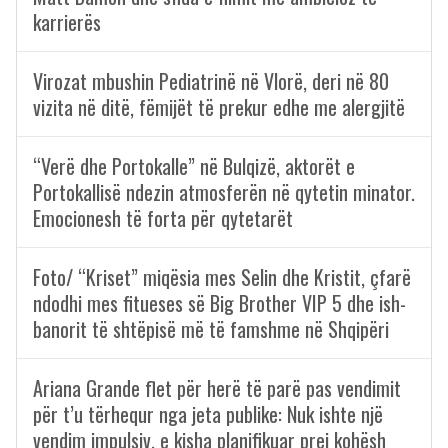
karrierës
Virozat mbushin Pediatrinë në Vlorë, deri në 80
vizita në ditë, fëmijët të prekur edhe me alergjitë
“Verë dhe Portokalle” në Bulqizë, aktorët e
Portokallisë ndezin atmosferën në qytetin minator.
Emocionesh të forta për qytetarët
Foto/ “Kriset” miqësia mes Selin dhe Kristit, çfarë
ndodhi mes fitueses së Big Brother VIP 5 dhe ish-
banorit të shtëpisë më të famshme në Shqipëri
Ariana Grande flet për herë të parë pas vendimit
për t’u tërhequr nga jeta publike: Nuk ishte një
vendim impulsiv, e kisha planifikuar prej kohësh