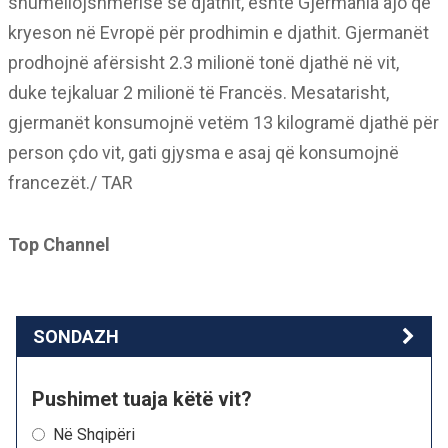
shumëllojshmërisë së djathit, është Gjermania ajo që
kryeson në Evropë për prodhimin e djathit. Gjermanët
prodhojnë afërsisht 2.3 milionë tonë djathë në vit,
duke tejkaluar 2 milionë të Francës. Mesatarisht,
gjermanët konsumojnë vetëm 13 kilogramë djathë për
person çdo vit, gati gjysma e asaj që konsumojnë
francezët./ TAR
Top Channel
SONDAZH
Pushimet tuaja këtë vit?
Në Shqipëri