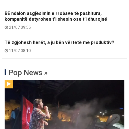
BE ndalon asgjësimin e rrobave të pashitura,
kompanitë detyrohen t’i shesin ose t’i dhurojnë
21/07 09:55
Të zgjohesh herët, a ju bën vërtetë më produktiv?
11/07 08:10
Pop News »