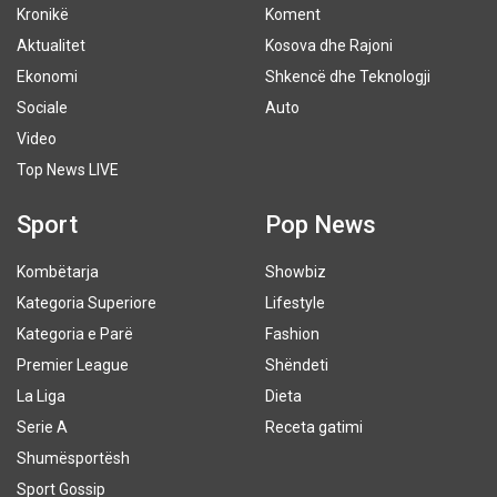
Kronikë
Koment
Aktualitet
Kosova dhe Rajoni
Ekonomi
Shkencë dhe Teknologji
Sociale
Auto
Video
Top News LIVE
Sport
Pop News
Kombëtarja
Showbiz
Kategoria Superiore
Lifestyle
Kategoria e Parë
Fashion
Premier League
Shëndeti
La Liga
Dieta
Serie A
Receta gatimi
Shumësportësh
Sport Gossip