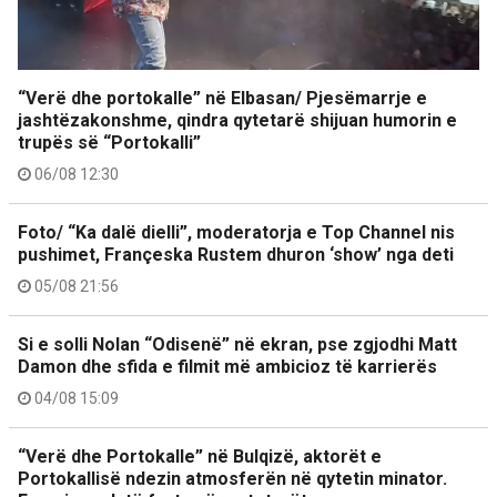
“Verë dhe portokalle” në Elbasan/ Pjesëmarrje e
jashtëzakonshme, qindra qytetarë shijuan humorin e
trupës së “Portokalli”
06/08 12:30
Foto/ “Ka dalë dielli”, moderatorja e Top Channel nis
pushimet, Françeska Rustem dhuron ‘show’ nga deti
05/08 21:56
Si e solli Nolan “Odisenë” në ekran, pse zgjodhi Matt
Damon dhe sfida e filmit më ambicioz të karrierës
04/08 15:09
“Verë dhe Portokalle” në Bulqizë, aktorët e
Portokallisë ndezin atmosferën në qytetin minator.