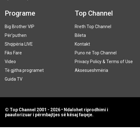
Programe
Top Channel
Big Brother VIP
Rreth Top Channel
Për’puthen
Bileta
Shqipëria LIVE
Kontakt
Fiks Fare
Puno në Top Channel
Video
Privacy Policy & Terms of Use
Të gjitha programet
Aksesueshmëria
Guida TV
© Top Channel 2001 - 2026 • Ndalohet riprodhimi i
paautorizuar i përmbajtjes së kësaj faqeje.