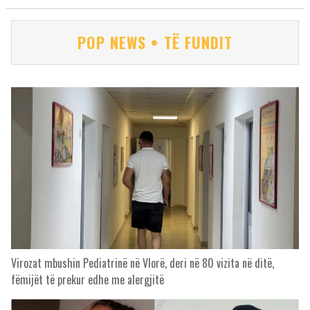
POP NEWS • TË FUNDIT
Virozat mbushin Pediatrinë në Vlorë, deri në 80 vizita në ditë,
fëmijët të prekur edhe me alergjitë