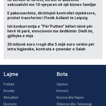
seksualisht me 10-vjeçaren në një biznes familjar
E pabesueshme, dështojnë kontrollet mjekësore,
prishet transferimi i Fisnik Asllanit te Leipzig
Ish konkurrentja e “Për’Puthen” bëhet nënë për
herë të parë, emocionon me dedikimin: Dielli im,
gjithçka e imja
30 milionë euro rrogë dhe 5 mijë euro vetëm për
letra higjienike, kontrata e çmendur e Salah
Lajme
Bota
Politikë
Opinion
Kronikë
Koment
Aktualitet
Kosova dhe Rajoni
Ekonomi
Shkencë dhe Teknologji