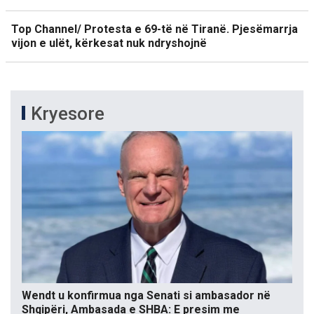
Top Channel/ Protesta e 69-të në Tiranë. Pjesëmarrja
vijon e ulët, kërkesat nuk ndryshojnë
Kryesore
Wendt u konfirmua nga Senati si ambasador në
Shqipëri, Ambasada e SHBA: E presim me