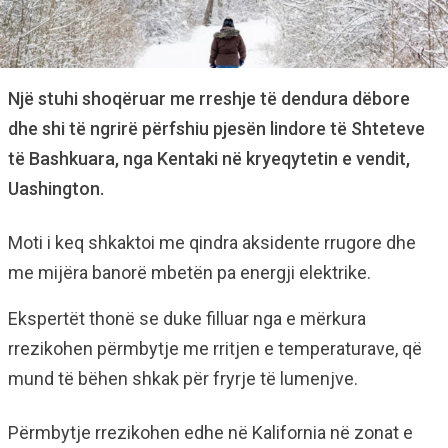
Një stuhi shoqëruar me rreshje të dendura dëbore
dhe shi të ngrirë përfshiu pjesën lindore të Shteteve
të Bashkuara, nga Kentaki në kryeqytetin e vendit,
Uashington.
Moti i keq shkaktoi me qindra aksidente rrugore dhe
me mijëra banorë mbetën pa energji elektrike.
Ekspertët thonë se duke filluar nga e mërkura
rrezikohen përmbytje me rritjen e temperaturave, që
mund të bëhen shkak për fryrje të lumenjve.
Përmbytje rrezikohen edhe në Kalifornia në zonat e