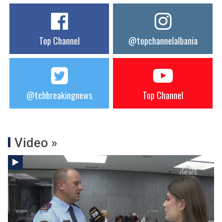
Top Channel
@topchannelalbania
@tchbreakingnews
Top Channel
Video »