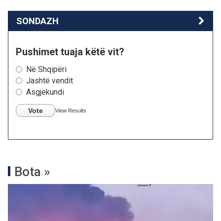
SONDAZH
Pushimet tuaja këtë vit?
Në Shqipëri
Jashtë vendit
Asgjëkundi
Vote
View Results
Bota »