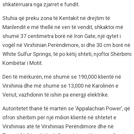
shkatërruara nga zjarret e fundit.
Stuhia që preku zona të Kentakit në drejtim të
Marilendit e më thellë në veri të vendit, shkaktoi më
shumë 37 centimetra borë në Iron Gate, një qytet i
vogël në Virxhinian Perëndimore, si dhe 30 cm borë në
White Sulfur Springs, të po këtij shteti, njoftoi Shërbimi
Kombëtar i Motit.
Deri të mërkurën, më shumë se 190,000 klientë në
Virxhinia dhe më shumë se 13,000 në Karolinën e
Veriut, vazhdonin të ishin pa energji elektrike.
Autoritetet thanë të martën se ‘Appalachian Power’, që
ofron shërbim për një milion klientë në shtetet e
Virxhinias atë të Virxhinias Perëndimore dhe në