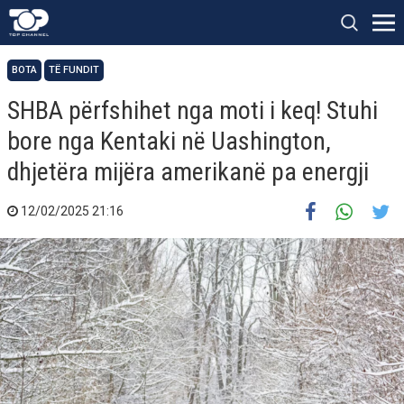
BOTA
TË FUNDIT
SHBA përfshihet nga moti i keq! Stuhi
bore nga Kentaki në Uashington,
dhjetëra mijëra amerikanë pa energji
12/02/2025 21:16