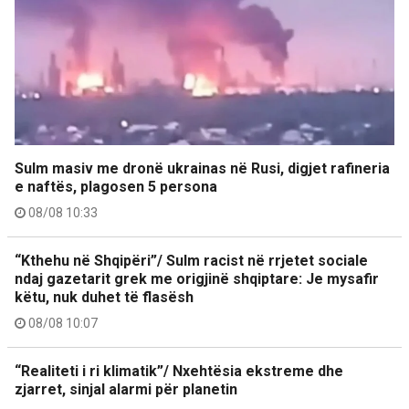
Sulm masiv me dronë ukrainas në Rusi, digjet rafineria
e naftës, plagosen 5 persona
08/08 10:33
“Kthehu në Shqipëri”/ Sulm racist në rrjetet sociale
ndaj gazetarit grek me origjinë shqiptare: Je mysafir
këtu, nuk duhet të flasësh
08/08 10:07
“Realiteti i ri klimatik”/ Nxehtësia ekstreme dhe
zjarret, sinjal alarmi për planetin