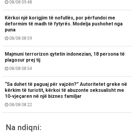
08/08 09:48
Kërkoi një korigjim të nofullës, por përfundoi me
deformim të madh të fytyrës. Modelja pushohet nga
puna
08/08 08:59
Majmuni terrorizon qytetin indonezian, 18 persona të
plagosur prej tij
08/08 08:54
“Sa duhet të paguaj për vajzën?” Autoritetet greke në
kërkim të turistit, kërkoi të abuzonte seksualisht me
10-vjeçaren në një biznes familjar
08/08 08:22
Na ndiqni: