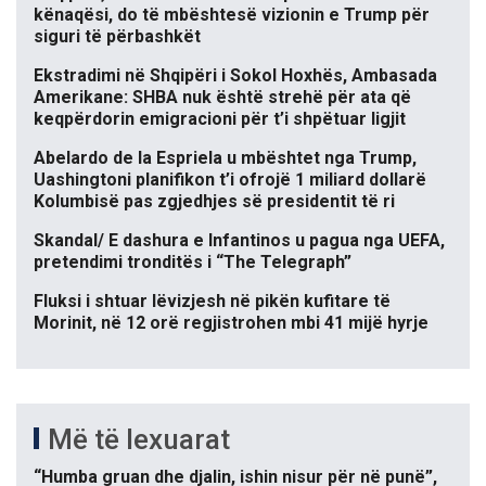
kënaqësi, do të mbështesë vizionin e Trump për
siguri të përbashkët
Ekstradimi në Shqipëri i Sokol Hoxhës, Ambasada
Amerikane: SHBA nuk është strehë për ata që
keqpërdorin emigracioni për t’i shpëtuar ligjit
Abelardo de la Espriela u mbështet nga Trump,
Uashingtoni planifikon t’i ofrojë 1 miliard dollarë
Kolumbisë pas zgjedhjes së presidentit të ri
Skandal/ E dashura e Infantinos u pagua nga UEFA,
pretendimi tronditës i “The Telegraph”
Fluksi i shtuar lëvizjesh në pikën kufitare të
Morinit, në 12 orë regjistrohen mbi 41 mijë hyrje
Më të lexuarat
“Humba gruan dhe djalin, ishin nisur për në punë”,