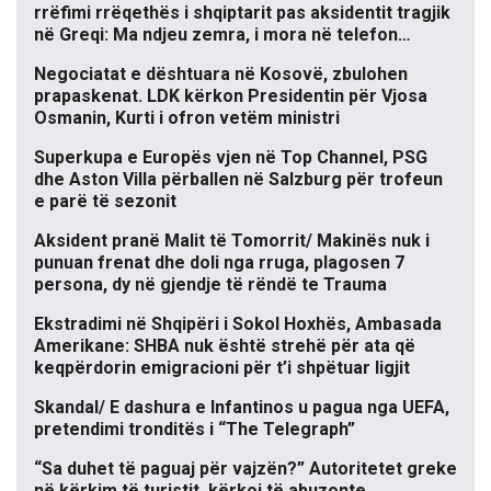
rrëfimi rrëqethës i shqiptarit pas aksidentit tragjik
në Greqi: Ma ndjeu zemra, i mora në telefon…
Negociatat e dështuara në Kosovë, zbulohen
prapaskenat. LDK kërkon Presidentin për Vjosa
Osmanin, Kurti i ofron vetëm ministri
Superkupa e Europës vjen në Top Channel, PSG
dhe Aston Villa përballen në Salzburg për trofeun
e parë të sezonit
Aksident pranë Malit të Tomorrit/ Makinës nuk i
punuan frenat dhe doli nga rruga, plagosen 7
persona, dy në gjendje të rëndë te Trauma
Ekstradimi në Shqipëri i Sokol Hoxhës, Ambasada
Amerikane: SHBA nuk është strehë për ata që
keqpërdorin emigracioni për t’i shpëtuar ligjit
Skandal/ E dashura e Infantinos u pagua nga UEFA,
pretendimi tronditës i “The Telegraph”
“Sa duhet të paguaj për vajzën?” Autoritetet greke
në kërkim të turistit, kërkoi të abuzonte