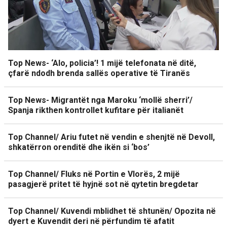
Top News- ‘Alo, policia’! 1 mijë telefonata në ditë,
çfarë ndodh brenda sallës operative të Tiranës
Top News- Migrantët nga Maroku ‘mollë sherri’/
Spanja rikthen kontrollet kufitare për italianët
Top Channel/ Ariu futet në vendin e shenjtë në Devoll,
shkatërron orenditë dhe ikën si ‘bos’
Top Channel/ Fluks në Portin e Vlorës, 2 mijë
pasagjerë pritet të hyjnë sot në qytetin bregdetar
Top Channel/ Kuvendi mblidhet të shtunën/ Opozita në
dyert e Kuvendit deri në përfundim të afatit