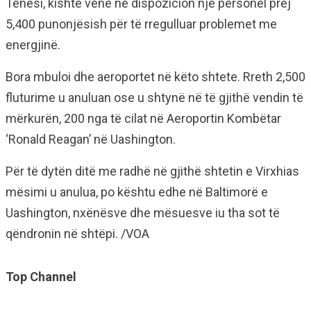
Tenesi, kishte vënë në dispozicion një personel prej
5,400 punonjësish për të rregulluar problemet me
energjinë.
Bora mbuloi dhe aeroportet në këto shtete. Rreth 2,500
fluturime u anuluan ose u shtynë në të gjithë vendin të
mërkurën, 200 nga të cilat në Aeroportin Kombëtar
‘Ronald Reagan’ në Uashington.
Për të dytën ditë me radhë në gjithë shtetin e Virxhias
mësimi u anulua, po kështu edhe në Baltimorë e
Uashington, nxënësve dhe mësuesve iu tha sot të
qëndronin në shtëpi. /VOA
Top Channel