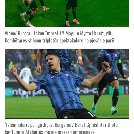
Video/ Kurora i takon “mbretit”! Magji e Myrto Uzunit, ylli i
Kombëtares shënon tripletën spektakolare në pjesën e parë
‘Faleminderit për gjithçka, Bergamo’/ Berat Gjimshiti i thotë
lamtumirë Atalantës me një mesazh emocionues