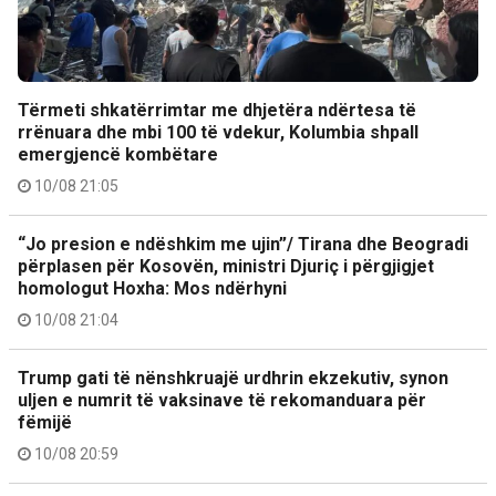
Tërmeti shkatërrimtar me dhjetëra ndërtesa të
rrënuara dhe mbi 100 të vdekur, Kolumbia shpall
emergjencë kombëtare
10/08 21:05
“Jo presion e ndëshkim me ujin”/ Tirana dhe Beogradi
përplasen për Kosovën, ministri Djuriç i përgjigjet
homologut Hoxha: Mos ndërhyni
10/08 21:04
Trump gati të nënshkruajë urdhrin ekzekutiv, synon
uljen e numrit të vaksinave të rekomanduara për
fëmijë
10/08 20:59