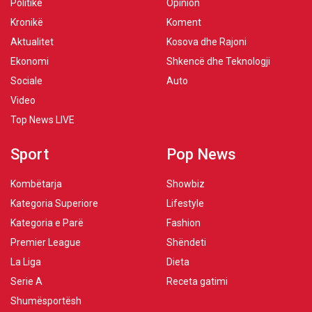
Politikë
Opinion
Kronikë
Koment
Aktualitet
Kosova dhe Rajoni
Ekonomi
Shkencë dhe Teknologji
Sociale
Auto
Video
Top News LIVE
Sport
Pop News
Kombëtarja
Showbiz
Kategoria Superiore
Lifestyle
Kategoria e Parë
Fashion
Premier League
Shëndeti
La Liga
Dieta
Serie A
Receta gatimi
Shumësportësh