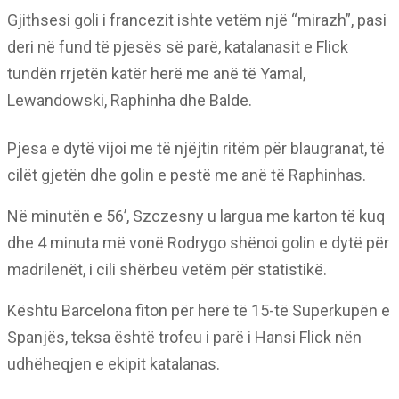
Gjithsesi goli i francezit ishte vetëm një “mirazh”, pasi
deri në fund të pjesës së parë, katalanasit e Flick
tundën rrjetën katër herë me anë të Yamal,
Lewandowski, Raphinha dhe Balde.
Pjesa e dytë vijoi me të njëjtin ritëm për blaugranat, të
cilët gjetën dhe golin e pestë me anë të Raphinhas.
Në minutën e 56’, Szczesny u largua me karton të kuq
dhe 4 minuta më vonë Rodrygo shënoi golin e dytë për
madrilenët, i cili shërbeu vetëm për statistikë.
Kështu Barcelona fiton për herë të 15-të Superkupën e
Spanjës, teksa është trofeu i parë i Hansi Flick nën
udhëheqjen e ekipit katalanas.