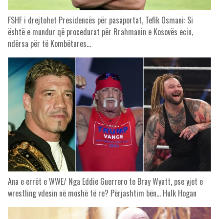
FSHF i drejtohet Presidencës për pasaportat, Tefik Osmani: Si
është e mundur që procedurat për Rrahmanin e Kosovës ecin,
ndërsa për të Kombëtares…
Ana e errët e WWE/ Nga Eddie Guerrero te Bray Wyatt, pse yjet e
wrestling vdesin në moshë të re? Përjashtim bën… Hulk Hogan