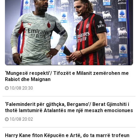
‘Mungesë respekti’/ Tifozët e Milanit zemërohen me
Rabiot dhe Maignan
10/08 20:30
‘Faleminderit për gjithçka, Bergamo’/ Berat Gjimshiti i
thotë lamtumirë Atalantës me një mesazh emocionues
10/08 20:02
Harry Kane fiton Këpucën e Artë, do ta marrë trofeun