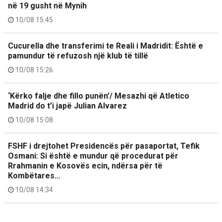
në 19 gusht në Mynih
10/08 15:45
Cucurella dhe transferimi te Reali i Madridit: Është e
pamundur të refuzosh një klub të tillë
10/08 15:26
‘Kërko falje dhe fillo punën’/ Mesazhi që Atletico
Madrid do t’i japë Julian Alvarez
10/08 15:08
FSHF i drejtohet Presidencës për pasaportat, Tefik
Osmani: Si është e mundur që procedurat për
Rrahmanin e Kosovës ecin, ndërsa për të
Kombëtares…
10/08 14:34