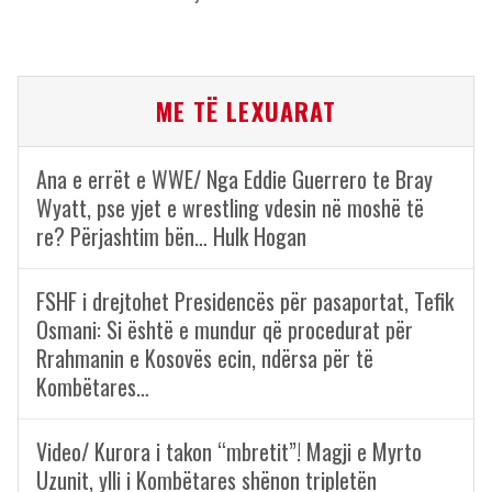
ME TË LEXUARAT
Ana e errët e WWE/ Nga Eddie Guerrero te Bray
Wyatt, pse yjet e wrestling vdesin në moshë të
re? Përjashtim bën… Hulk Hogan
FSHF i drejtohet Presidencës për pasaportat, Tefik
Osmani: Si është e mundur që procedurat për
Rrahmanin e Kosovës ecin, ndërsa për të
Kombëtares…
Video/ Kurora i takon “mbretit”! Magji e Myrto
Uzunit, ylli i Kombëtares shënon tripletën