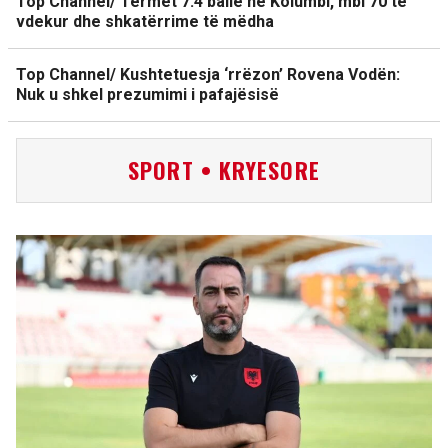
Top Channel/ Tërmet 7.4 ballë në Kolumbi, mbi 70 të
vdekur dhe shkatërrime të mëdha
Top Channel/ Kushtetuesja ‘rrëzon’ Rovena Vodën:
Nuk u shkel prezumimi i pafajësisë
SPORT • KRYESORE