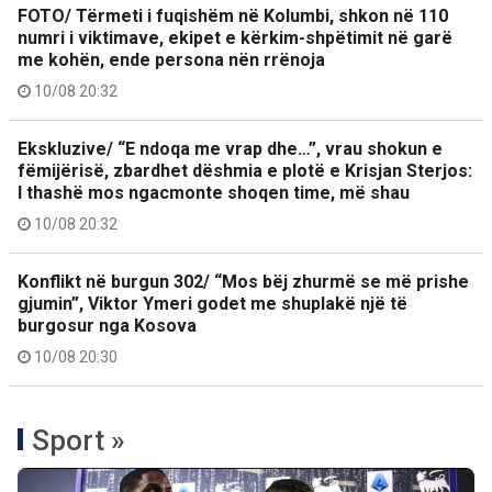
FOTO/ Tërmeti i fuqishëm në Kolumbi, shkon në 110
numri i viktimave, ekipet e kërkim-shpëtimit në garë
me kohën, ende persona nën rrënoja
10/08 20:32
Ekskluzive/ “E ndoqa me vrap dhe…”, vrau shokun e
fëmijërisë, zbardhet dëshmia e plotë e Krisjan Sterjos:
I thashë mos ngacmonte shoqen time, më shau
10/08 20:32
Konflikt në burgun 302/ “Mos bëj zhurmë se më prishe
gjumin”, Viktor Ymeri godet me shuplakë një të
burgosur nga Kosova
10/08 20:30
Sport »