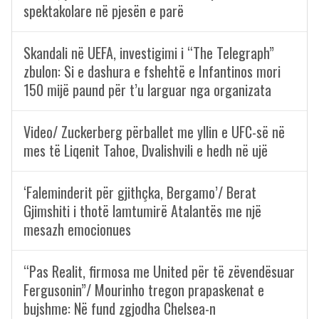
spektakolare në pjesën e parë
Skandali në UEFA, investigimi i “The Telegraph”
zbulon: Si e dashura e fshehtë e Infantinos mori
150 mijë paund për t’u larguar nga organizata
Video/ Zuckerberg përballet me yllin e UFC-së në
mes të Liqenit Tahoe, Dvalishvili e hedh në ujë
‘Faleminderit për gjithçka, Bergamo’/ Berat
Gjimshiti i thotë lamtumirë Atalantës me një
mesazh emocionues
“Pas Realit, firmosa me United për të zëvendësuar
Fergusonin”/ Mourinho tregon prapaskenat e
bujshme: Në fund zgjodha Chelsea-n