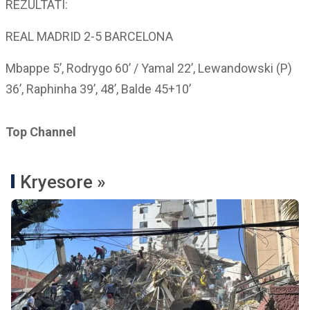
REZULTATI:
REAL MADRID 2-5 BARCELONA
Mbappe 5’, Rodrygo 60’ / Yamal 22’, Lewandowski (P)
36’, Raphinha 39’, 48’, Balde 45+10’
Top Channel
Kryesore »