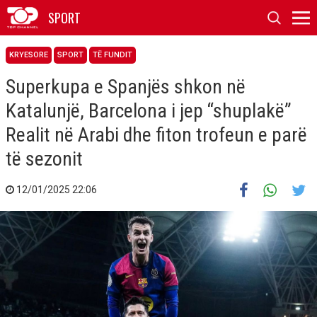
SPORT
KRYESORE
SPORT
TË FUNDIT
Superkupa e Spanjës shkon në
Katalunjë, Barcelona i jep “shuplakë”
Realit në Arabi dhe fiton trofeun e parë
të sezonit
12/01/2025 22:06