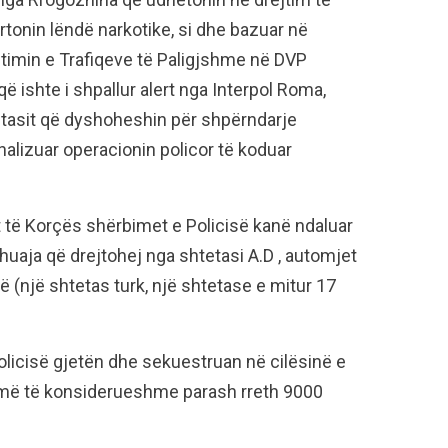
rtonin lëndë narkotike, si dhe bazuar në
timin e Trafiqeve të Paligjshme në DVP
ë ishte i shpallur alert nga Interpol Roma,
etasit që dyshoheshin për shpërndarje
alizuar operacionin policor të koduar
it të Korçës shërbimet e Policisë kanë ndaluar
huaja që drejtohej nga shtetasi A.D , automjet
rë (një shtetas turk, një shtetase e mitur 17
Policisë gjetën dhe sekuestruan në cilësinë e
humë të konsiderueshme parash rreth 9000