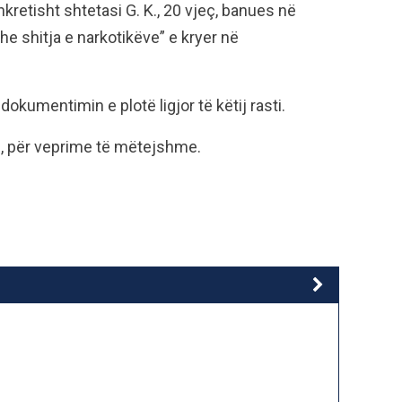
nkretisht shtetasi G. K., 20 vjeç, banues në
e shitja e narkotikëve” e kryer në
okumentimin e plotë ligjor të këtij rasti.
ë, për veprime të mëtejshme.