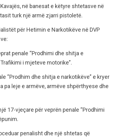
 e Kavajës, në banesat e këtyre shtetasve në
sit turk një armë zjarri pistoletë.
alistët për Hetimin e Narkotikëve në DVP
sve:
eprat penale “Prodhimi dhe shitja e
rafikimi i mjeteve motorike”.
nale “Prodhim dhe shitja e narkotikëve” e kryer
a pa leje e armëve, armëve shpërthyese dhe
 një 17-vjeçare për veprën penale “Prodhimi
këpunim.
oceduar penalisht dhe një shtetas që