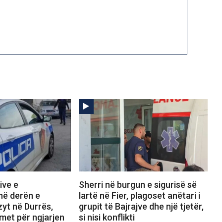
ive e
Sherri në burgun e sigurisë së
në derën e
lartë në Fier, plagoset anëtari i
zyt në Durrës,
grupit të Bajrajve dhe një tjetër,
imet për ngjarjen
si nisi konflikti