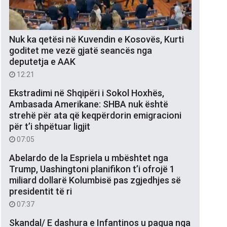
Nuk ka qetësi në Kuvendin e Kosovës, Kurti
goditet me vezë gjatë seancës nga
deputetja e AAK
12:21
Ekstradimi në Shqipëri i Sokol Hoxhës,
Ambasada Amerikane: SHBA nuk është
strehë për ata që keqpërdorin emigracioni
për t’i shpëtuar ligjit
07:05
Abelardo de la Espriela u mbështet nga
Trump, Uashingtoni planifikon t’i ofrojë 1
miliard dollarë Kolumbisë pas zgjedhjes së
presidentit të ri
07:37
Skandal/ E dashura e Infantinos u pagua nga