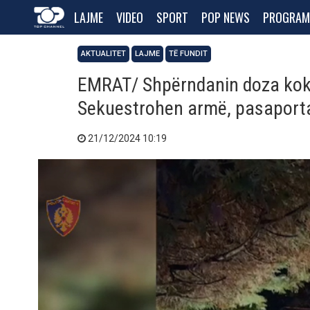
LAJME
VIDEO
SPORT
POP NEWS
PROGRAM
AKTUALITET
LAJME
TË FUNDIT
EMRAT/ Shpërndanin doza koka
Sekuestrohen armë, pasaport
21/12/2024 10:19