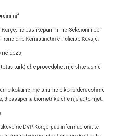
ordinimi”
e Korçë, në bashkëpunim me Seksionin për
iranë dhe Komisariatin e Policisë Kavajë.
s në doza
htetas turk) dhe procedohet një shtetas në
7 gramë kokainë, një shumë e konsiderueshme
rë, 3 pasaporta biometrike dhe një automjet.
a
otikëve në DVP Korçë, pas informacionit të
 nga Rrogozhina që udhëtonin në drejtim të