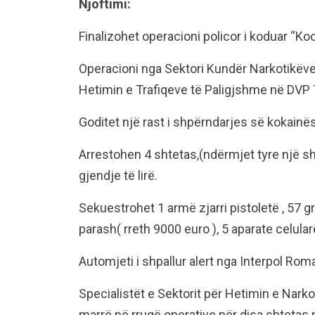
Njoftimi:
Finalizohet operacioni policor i koduar “Ko
Operacioni nga Sektori Kundër Narkotikëv
Hetimin e Trafiqeve të Paligjshme në DVP T
Goditet një rast i shpërndarjes së kokainë
Arrestohen 4 shtetas,(ndërmjet tyre një s
gjendje të lirë.
Sekuestrohet 1 armë zjarri pistoletë , 5
parash( rreth 9000 euro ), 5 aparate celula
Automjeti i shpallur alert nga Interpol Rom
Specialistët e Sektorit për Hetimin e Nark
marrë në rrugë operative për disa shtetas