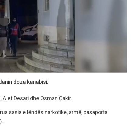
danin doza kanabisi.
, Ajet Desari dhe Osman Çakir.
strua sasia e lëndës narkotike, armë, pasaporta
).