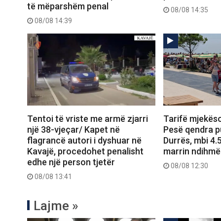
të mëparshëm penal
08/08 14:35
08/08 14:39
Tentoi të vriste me armë zjarri
Tarifë mjekëso
një 38-vjeçar/ Kapet në
Pesë qendra p
flagrancë autori i dyshuar në
Durrës, mbi 4
Kavajë, procedohet penalisht
marrin ndihmë
edhe një person tjetër
08/08 12:30
08/08 13:41
Lajme »