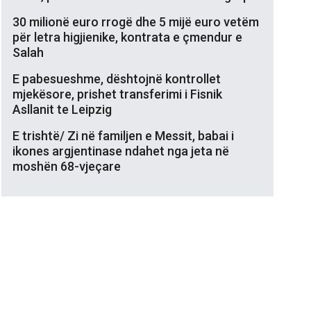
30 milionë euro rrogë dhe 5 mijë euro vetëm
për letra higjienike, kontrata e çmendur e
Salah
E pabesueshme, dështojnë kontrollet
mjekësore, prishet transferimi i Fisnik
Asllanit te Leipzig
E trishtë/ Zi në familjen e Messit, babai i
ikones argjentinase ndahet nga jeta në
moshën 68-vjeçare