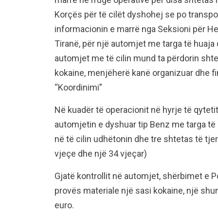
Korçës për të cilët dyshohej se po transpo
informacionin e marrë nga Seksioni për He
Tiranë, për një automjet me targa të huaja q
automjet me të cilin mund ta përdorin sht
kokaine, menjëherë kanë organizuar dhe fin
“Koordinimi”
Në kuadër të operacionit në hyrje të qytet
automjetin e dyshuar tip Benz me targa të 
në të cilin udhëtonin dhe tre shtetas të tje
vjeçe dhe një 34 vjeçar)
Gjatë kontrollit në automjet, shërbimet e 
provës materiale një sasi kokaine, një s
euro.