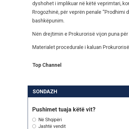
dyshohet i implikuar në këtë veprimtari, ko
Rrogozhinë, për veprën penale “Prodhimi dh
bashkëpunim.
Nën drejtimin e Prokurorisë vijon puna për d
Materialet procedurale i kaluan Prokuroris
Top Channel
SONDAZH
Pushimet tuaja këtë vit?
Në Shqipëri
Jashtë vendit