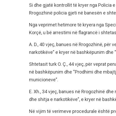
Si dhe gjatë kontrollit të kryer nga Policia
Rrogozhinë policia gjeti në banesën e shteta
Nga veprimet hetimore të kryera nga Speci
Korçë, u bë arrestimi në flagrancë i shteta
A. D., 40 vjeç, banues në Rrogozhinë, për v
narkotikëve” e kryer në bashkëpunim dhe “T
Shtetasit turk O. Ç., 44 vjeç, për veprat pe
në bashkëpunim dhe “Prodhimi dhe mbajtj
municioneve”.
E. Xh., 34 vjeç, banues në Rrogozhinë dhe
dhe shitja e narkotikëve”, e kryer në bash
Në vijim të verimeve procedurale është pr