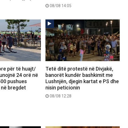
08/08 14:05
re për të huajt/
Tetë ditë protestë në Divjakë,
unojnë 24 orë në
banorët kundër bashkimit me
.500 pushues
Lushnjën, djegin kartat e PS dhe
 në bregdet
nisin peticionin
08/08 12:28