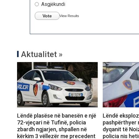
Asgjëkundi
Vote
View Results
Aktualitet »
Lëndë plasëse në banesën e një
Lëndë eksploz
72-vjeçari në Tufinë, policia
pashpërthyer 
zbardh ngjarjen, shpallen në
dyqanit të Noi
kërkim 3 vëllezër me precedent
policia nis het