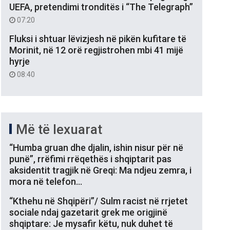
UEFA, pretendimi tronditës i “The Telegraph”
07:20
Fluksi i shtuar lëvizjesh në pikën kufitare të
Morinit, në 12 orë regjistrohen mbi 41 mijë
hyrje
08:40
Më të lexuarat
“Humba gruan dhe djalin, ishin nisur për në
punë”, rrëfimi rrëqethës i shqiptarit pas
aksidentit tragjik në Greqi: Ma ndjeu zemra, i
mora në telefon…
“Kthehu në Shqipëri”/ Sulm racist në rrjetet
sociale ndaj gazetarit grek me origjinë
shqiptare: Je mysafir këtu, nuk duhet të