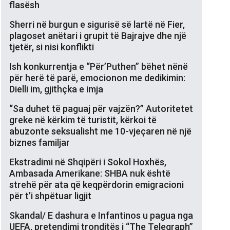
flasësh
Sherri në burgun e sigurisë së lartë në Fier,
plagoset anëtari i grupit të Bajrajve dhe një
tjetër, si nisi konflikti
Ish konkurrentja e “Për’Puthen” bëhet nënë
për herë të parë, emocionon me dedikimin:
Dielli im, gjithçka e imja
“Sa duhet të paguaj për vajzën?” Autoritetet
greke në kërkim të turistit, kërkoi të
abuzonte seksualisht me 10-vjeçaren në një
biznes familjar
Ekstradimi në Shqipëri i Sokol Hoxhës,
Ambasada Amerikane: SHBA nuk është
strehë për ata që keqpërdorin emigracioni
për t’i shpëtuar ligjit
Skandal/ E dashura e Infantinos u pagua nga
UEFA, pretendimi tronditës i “The Telegraph”