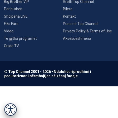
Big Brother VIP
Rreth Top Channel
Për’puthen
Bileta
Shqipëria LIVE
Kontakt
Fiks Fare
Puno në Top Channel
Video
Privacy Policy & Terms of Use
Të gjitha programet
Aksesueshmëria
Guida TV
© Top Channel 2001 - 2026 • Ndalohet riprodhimi i
paautorizuar i përmbajtjes së kësaj faqeje.
Accessibility