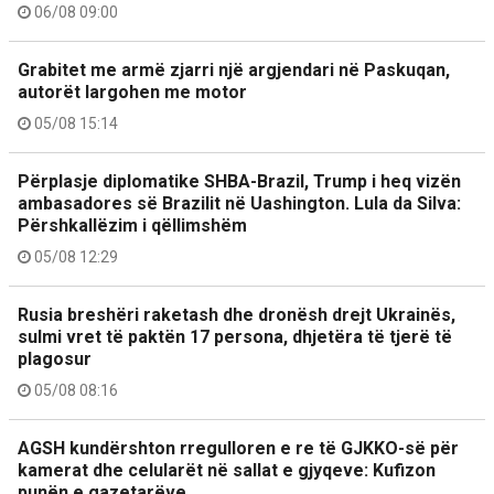
06/08 09:00
Grabitet me armë zjarri një argjendari në Paskuqan,
autorët largohen me motor
05/08 15:14
Përplasje diplomatike SHBA-Brazil, Trump i heq vizën
ambasadores së Brazilit në Uashington. Lula da Silva:
Përshkallëzim i qëllimshëm
05/08 12:29
Rusia breshëri raketash dhe dronësh drejt Ukrainës,
sulmi vret të paktën 17 persona, dhjetëra të tjerë të
plagosur
05/08 08:16
AGSH kundërshton rregulloren e re të GJKKO-së për
kamerat dhe celularët në sallat e gjyqeve: Kufizon
punën e gazetarëve