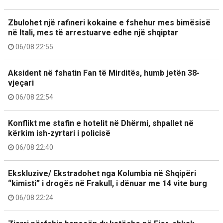
Zbulohet një rafineri kokaine e fshehur mes bimësisë
në Itali, mes të arrestuarve edhe një shqiptar
06/08 22:55
Aksident në fshatin Fan të Mirditës, humb jetën 38-
vjeçari
06/08 22:54
Konflikt me stafin e hotelit në Dhërmi, shpallet në
kërkim ish-zyrtari i policisë
06/08 22:40
Ekskluzive/ Ekstradohet nga Kolumbia në Shqipëri
“kimisti” i drogës në Frakull, i dënuar me 14 vite burg
06/08 22:24