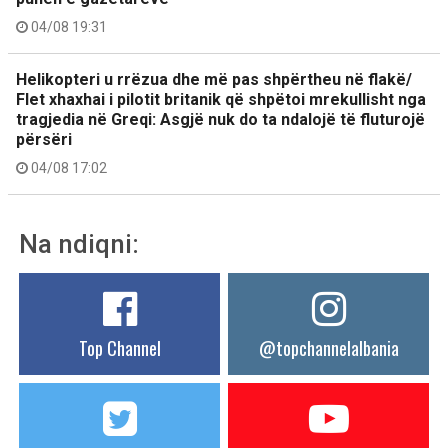
04/08 19:31
Helikopteri u rrëzua dhe më pas shpërtheu në flakë/
Flet xhaxhai i pilotit britanik që shpëtoi mrekullisht nga
tragjedia në Greqi: Asgjë nuk do ta ndalojë të fluturojë
përsëri
04/08 17:02
Na ndiqni:
Top Channel
@topchannelalbania