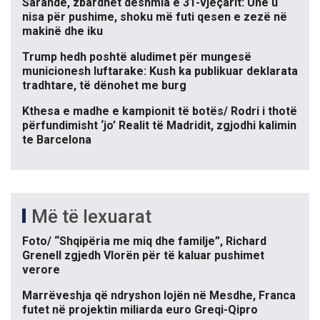
Sarandë, zbardhet dëshmia e 31-vjeçarit: Unë u
nisa për pushime, shoku më futi qesen e zezë në
makinë dhe iku
Trump hedh poshtë aludimet për mungesë
municionesh luftarake: Kush ka publikuar deklarata
tradhtare, të dënohet me burg
Kthesa e madhe e kampionit të botës/ Rodri i thotë
përfundimisht ‘jo’ Realit të Madridit, zgjodhi kalimin
te Barcelona
Më të lexuarat
Foto/ “Shqipëria me miq dhe familje”, Richard
Grenell zgjedh Vlorën për të kaluar pushimet
verore
Marrëveshja që ndryshon lojën në Mesdhe, Franca
futet në projektin miliarda euro Greqi-Qipro