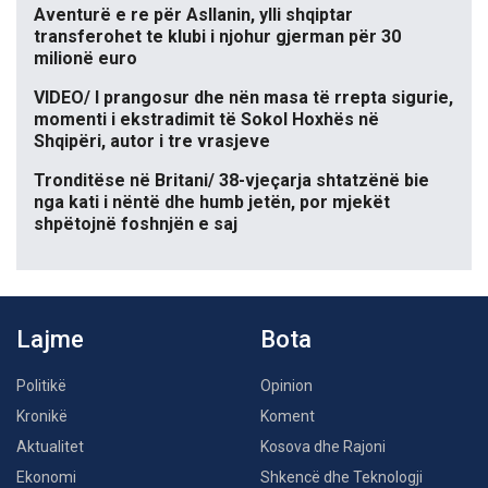
Aventurë e re për Asllanin, ylli shqiptar
transferohet te klubi i njohur gjerman për 30
milionë euro
VIDEO/ I prangosur dhe nën masa të rrepta sigurie,
momenti i ekstradimit të Sokol Hoxhës në
Shqipëri, autor i tre vrasjeve
Tronditëse në Britani/ 38-vjeçarja shtatzënë bie
nga kati i nëntë dhe humb jetën, por mjekët
shpëtojnë foshnjën e saj
Lajme
Bota
Politikë
Opinion
Kronikë
Koment
Aktualitet
Kosova dhe Rajoni
Ekonomi
Shkencë dhe Teknologji