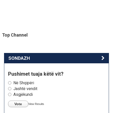
Top Channel
SONDAZH
Pushimet tuaja këtë vit?
Në Shqipëri
Jashtë vendit
Asgjëkundi
Vote
View Results