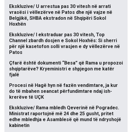
Ekskluzive/ U arrestua pas 30 vitesh në arrati
vrasësi i vëllezërve në Patos dhe një vajze në
Belgjikë, SHBA ekstradon në Shqipëri Sokol
Hoxhën
Ekskluzive/ I ekstraduar pas 30 vitesh, Top
Channel zbardh dosjen e Sokol Hoxhës: Si sherri
për një kasetofon solli vrasjen e dy vëllezërve në
Patos
Çfarë është dokumenti “Besa” që Rama u propozoi
shqiptarëve? Kryeministri e shpjegon me katër
fjalë
Procesi në Hagë hyn në fazën vendimtare, ja kur
do të mbahen seancat përfundimtare ndaj ish-
krerëve të UÇK
Ekskluzive/ Rama mbledh Qeverinë në Pogradec.
Ministrat raportojnë më 24 dhe 25 gusht, pritet
edhe mbledhja e Asamblesë që mund të ndryshojë
kabinetin