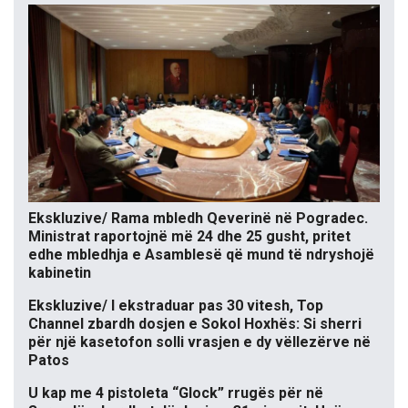
Ekskluzive/ Rama mbledh Qeverinë në Pogradec.
Ministrat raportojnë më 24 dhe 25 gusht, pritet
edhe mbledhja e Asamblesë që mund të ndryshojë
kabinetin
Ekskluzive/ I ekstraduar pas 30 vitesh, Top
Channel zbardh dosjen e Sokol Hoxhës: Si sherri
për një kasetofon solli vrasjen e dy vëllezërve në
Patos
U kap me 4 pistoleta “Glock” rrugës për në