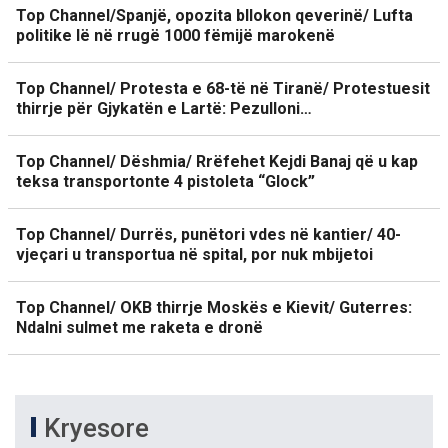
Top Channel/Spanjë, opozita bllokon qeverinë/ Lufta
politike lë në rrugë 1000 fëmijë marokenë
Top Channel/ Protesta e 68-të në Tiranë/ Protestuesit
thirrje për Gjykatën e Lartë: Pezulloni…
Top Channel/ Dëshmia/ Rrëfehet Kejdi Banaj që u kap
teksa transportonte 4 pistoleta “Glock”
Top Channel/ Durrës, punëtori vdes në kantier/ 40-
vjeçari u transportua në spital, por nuk mbijetoi
Top Channel/ OKB thirrje Moskës e Kievit/ Guterres:
Ndalni sulmet me raketa e dronë
Kryesore