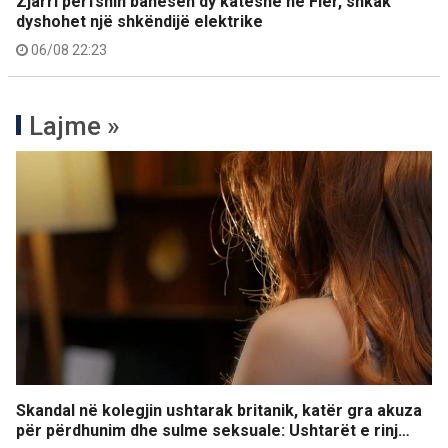
Zjarri përfshin banesën dy katëshe në Fier, shkak
dyshohet një shkëndijë elektrike
06/08 22:23
Lajme »
Skandal në kolegjin ushtarak britanik, katër gra akuza
për përdhunim dhe sulme seksuale: Ushtarët e rinj…