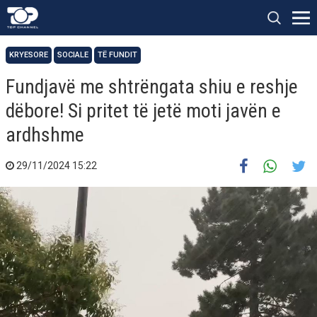
KRYESORE
SOCIALE
TË FUNDIT
Fundjavë me shtrëngata shiu e reshje
dëbore! Si pritet të jetë moti javën e
ardhshme
29/11/2024 15:22