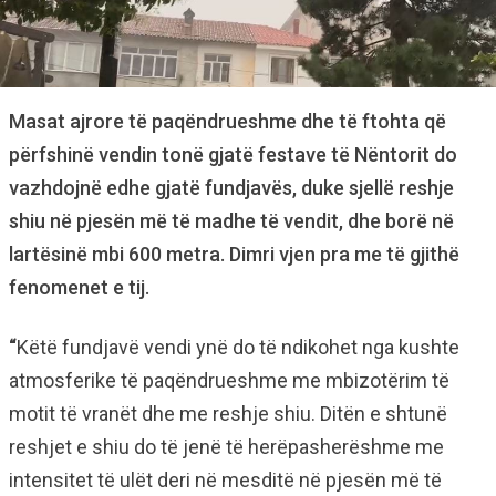
Masat ajrore të paqëndrueshme dhe të ftohta që
përfshinë vendin tonë gjatë festave të Nëntorit do
vazhdojnë edhe gjatë fundjavës, duke sjellë reshje
shiu në pjesën më të madhe të vendit, dhe borë në
lartësinë mbi 600 metra. Dimri vjen pra me të gjithë
fenomenet e tij.
“
Këtë fundjavë vendi ynë do të ndikohet nga kushte
atmosferike të paqëndrueshme me mbizotërim të
motit të vranët dhe me reshje shiu. Ditën e shtunë
reshjet e shiu do të jenë të herëpasherëshme me
intensitet të ulët deri në mesditë në pjesën më të