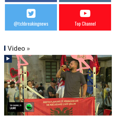
@tchbreakingnews
Top Channel
Video »