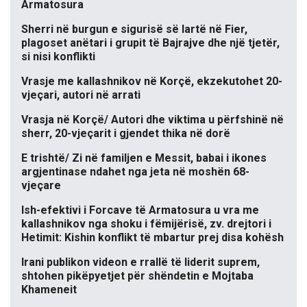
Armatosura
Sherri në burgun e sigurisë së lartë në Fier,
plagoset anëtari i grupit të Bajrajve dhe një tjetër,
si nisi konflikti
Vrasje me kallashnikov në Korçë, ekzekutohet 20-
vjeçari, autori në arrati
Vrasja në Korçë/ Autori dhe viktima u përfshinë në
sherr, 20-vjeçarit i gjendet thika në dorë
E trishtë/ Zi në familjen e Messit, babai i ikones
argjentinase ndahet nga jeta në moshën 68-
vjeçare
Ish-efektivi i Forcave të Armatosura u vra me
kallashnikov nga shoku i fëmijërisë, zv. drejtori i
Hetimit: Kishin konflikt të mbartur prej disa kohësh
Irani publikon videon e rrallë të liderit suprem,
shtohen pikëpyetjet për shëndetin e Mojtaba
Khameneit