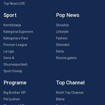
Top News LIVE
Sport
Pop News
Kombëtarja
Showbiz
Kategoria Superiore
Lifestyle
Kategoria e Parë
Fashion
Premier League
Shëndeti
La Liga
Dieta
Serie A
Receta gatimi
Shumësportësh
Sport Gossip
Programe
Top Channel
Big Brother VIP
Rreth Top Channel
Për’puthen
Bileta