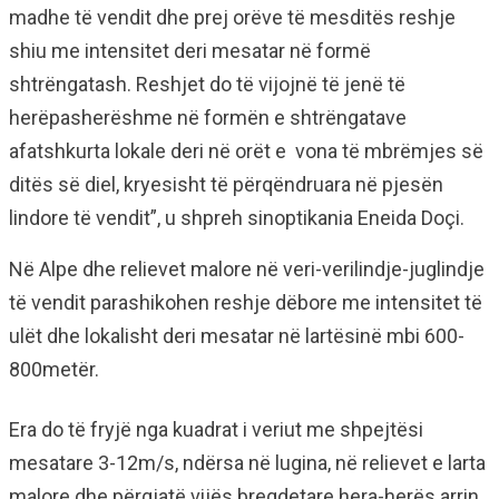
madhe të vendit dhe prej orëve të mesditës reshje
shiu me intensitet deri mesatar në formë
shtrëngatash. Reshjet do të vijojnë të jenë të
herëpasherëshme në formën e shtrëngatave
afatshkurta lokale deri në orët e vona të mbrëmjes së
ditës së diel, kryesisht të përqëndruara në pjesën
lindore të vendit”, u shpreh sinoptikania Eneida Doçi.
Në Alpe dhe relievet malore në veri-verilindje-juglindje
të vendit parashikohen reshje dëbore me intensitet të
ulët dhe lokalisht deri mesatar në lartësinë mbi 600-
800metër.
Era do të fryjë nga kuadrat i veriut me shpejtësi
mesatare 3-12m/s, ndërsa në lugina, në relievet e larta
malore dhe përgjatë vijës bregdetare hera-herës arrin