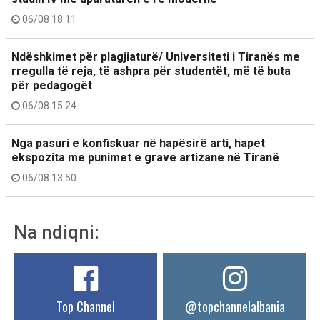
06/08 18:11
Ndëshkimet për plagjiaturë/ Universiteti i Tiranës me
rregulla të reja, të ashpra për studentët, më të buta
për pedagogët
06/08 15:24
Nga pasuri e konfiskuar në hapësirë arti, hapet
ekspozita me punimet e grave artizane në Tiranë
06/08 13:50
Na ndiqni:
Top Channel
@topchannelalbania