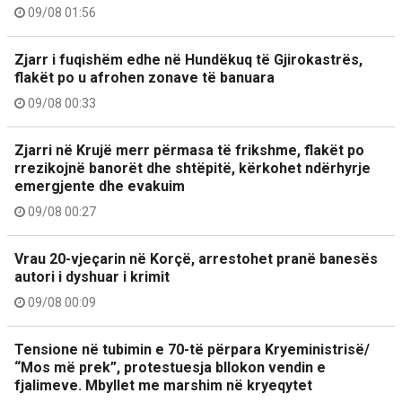
09/08 01:56
Zjarr i fuqishëm edhe në Hundëkuq të Gjirokastrës,
flakët po u afrohen zonave të banuara
09/08 00:33
Zjarri në Krujë merr përmasa të frikshme, flakët po
rrezikojnë banorët dhe shtëpitë, kërkohet ndërhyrje
emergjente dhe evakuim
09/08 00:27
Vrau 20-vjeçarin në Korçë, arrestohet pranë banesës
autori i dyshuar i krimit
09/08 00:09
Tensione në tubimin e 70-të përpara Kryeministrisë/
“Mos më prek”, protestuesja bllokon vendin e
fjalimeve. Mbyllet me marshim në kryeqytet