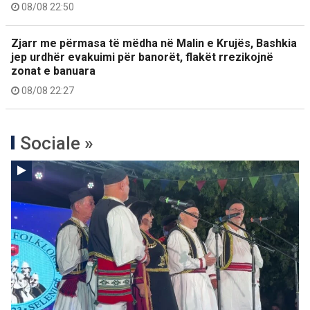
08/08 22:50
Zjarr me përmasa të mëdha në Malin e Krujës, Bashkia
jep urdhër evakuimi për banorët, flakët rrezikojnë
zonat e banuara
08/08 22:27
Sociale »