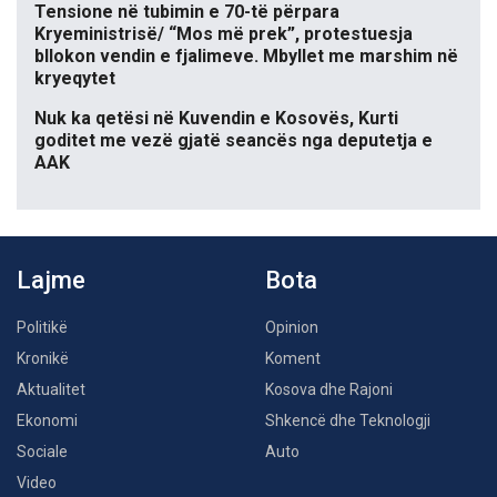
Tensione në tubimin e 70-të përpara
Kryeministrisë/ “Mos më prek”, protestuesja
bllokon vendin e fjalimeve. Mbyllet me marshim në
kryeqytet
Nuk ka qetësi në Kuvendin e Kosovës, Kurti
goditet me vezë gjatë seancës nga deputetja e
AAK
Lajme
Bota
Politikë
Opinion
Kronikë
Koment
Aktualitet
Kosova dhe Rajoni
Ekonomi
Shkencë dhe Teknologji
Sociale
Auto
Video