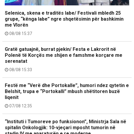
Selenica, skena e traditës labe/ Festivali mbledh 25
grupe, “kënga labe” ngre shqetësimin për bashkimin
me Vlorën
08/08 15:37
Gratë gatuajnë, burrat pjekin/ Festa e Lakrorit në
Polenë të Korçës me shijen e famshme korçare me
serenatat
08/08 15:33
Festë me “Verë dhe Portokalle”, humori ndez qytetin e
Belshit, trupa e “Portokalli” mbush shëtitoren buzë
liqenit
07/08 12:35
“Instituti i Tumoreve po funksionon”, Ministrja Sala në
spitalin Onkologjik: 10-vjeçari mposht tumorin në
stadin IV me aparaturën e re moderne