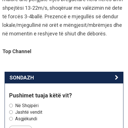
shpejtësi 13-22m/s, shoqëruar me valëzimin në dete
të forcës 3-4ballë. Prezencë e mjegullës së dendur
lokale/mjegullinë në orët e mëngjesit/mbrëmjes dhe
në momentin e reshjeve të shiut dhe dëborës.
Top Channel
SONDAZH
Pushimet tuaja këtë vit?
Në Shqipëri
Jashtë vendit
Asgjëkundi