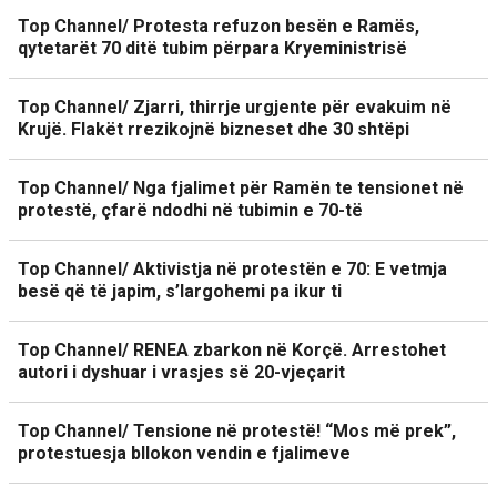
Top Channel/ Protesta refuzon besën e Ramës,
qytetarët 70 ditë tubim përpara Kryeministrisë
Top Channel/ Zjarri, thirrje urgjente për evakuim në
Krujë. Flakët rrezikojnë bizneset dhe 30 shtëpi
Top Channel/ Nga fjalimet për Ramën te tensionet në
protestë, çfarë ndodhi në tubimin e 70-të
Top Channel/ Aktivistja në protestën e 70: E vetmja
besë që të japim, s’largohemi pa ikur ti
Top Channel/ RENEA zbarkon në Korçë. Arrestohet
autori i dyshuar i vrasjes së 20-vjeçarit
Top Channel/ Tensione në protestë! “Mos më prek”,
protestuesja bllokon vendin e fjalimeve