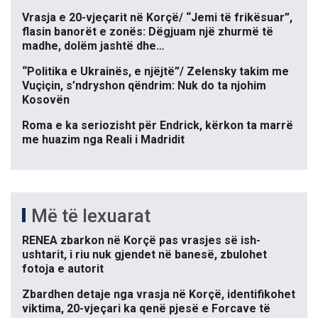
Vrasja e 20-vjeçarit në Korçë/ “Jemi të frikësuar”,
flasin banorët e zonës: Dëgjuam një zhurmë të
madhe, dolëm jashtë dhe…
“Politika e Ukrainës, e njëjtë”/ Zelensky takim me
Vuçiçin, s’ndryshon qëndrim: Nuk do ta njohim
Kosovën
Roma e ka seriozisht për Endrick, kërkon ta marrë
me huazim nga Reali i Madridit
Më të lexuarat
RENEA zbarkon në Korçë pas vrasjes së ish-
ushtarit, i riu nuk gjendet në banesë, zbulohet
fotoja e autorit
Zbardhen detaje nga vrasja në Korçë, identifikohet
viktima, 20-vjeçari ka qenë pjesë e Forcave të